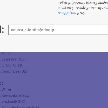
ενδιαφέροντος. Καταχωρώντ
ρες από την ομάδα Art Ποιώ
email σας, αποδέχεστε την
πο
απορρήτου
μας.
/05
l:
: DJ a/k/a Zegas
: Stavros Lantsias Quartet “My Ennio Morricone” (GR)
: the Greek Cooking Band (GR)
: Mr. G
: Lesni Zver (CZ)
0: OTOOTO (DK)
0: Conic Rose (DE)
05
: Winjer
: Keelepeksjad (EE
: elephant9 (NO)
0: Alabaster DePlume (UK)