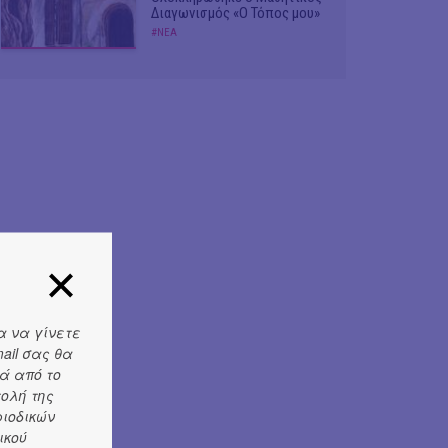
Διαγωνισμός «Ο Τόπος μου»
#ΝΕΑ
α να γίνετε
ail σας θα
ά από το
τολή της
ριοδικών
ικού