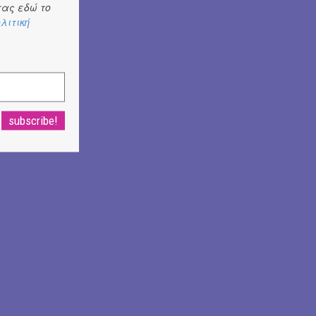
ας εδώ το
λιτική