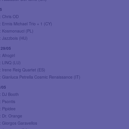
5
: Chris OD
: Ermis Michael Trio + 1 (CY)
0: Kosmonauci (PL)
: Jazzbois (HU)
29/05
 Afrogirl
: LINQ (LU)
: Irene Reig Quartet (ES)
: Gianluca Petrella Cosmic Renaissance (IT)
/05
: DJ Booth
: Psontis
: Pipidee
: Dr. Orange
: Giorgos Garavellos