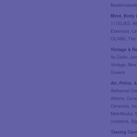
Mademoiselle,
Mind, Body 
111ELIES, At
Essences, La
OLIVAE, The
Vintage & Re
Its Clofie, J
Vintage, New 
Greece
Art, Prints,
Aethereal Ce
Athens, Conse
Ceramics, Iou
Meli•Nouka, 
creations, Si
Tasting Corn