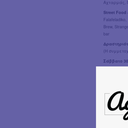
Αχταρμάς, Γ
Street Food 
Falafeladiko
Brew, Strang
bar
Δραστηριότ
(Η συμμετοχ
Σάββατο 30
13:00 - 16:0
17:30 - 19:
την τεχνική
19:00 - 20:0
Κυριακή 31
13:00 - 16:0
16:00 - 19:
17:30 - 19: