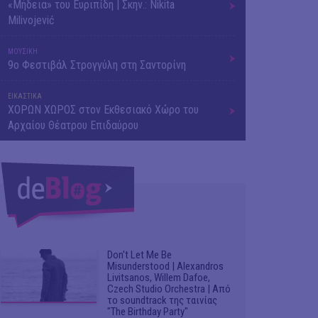
«Μήδεια» του Ευριπίδη | Σκην.: Nikita
Milivojević
ΜΟΥΣΙΚΗ
9o Φεστιβάλ Στρογγύλη στη Σαντορίνη
ΕΙΚΑΣΤΙΚΑ
ΧΟΡΩΝ ΧΩΡΟΣ στον Εκθεσιακό Χώρο του
Αρχαίου Θέατρου Επιδαύρου
Don't Let Me Be
Misunderstood | Alexandros
Livitsanos, Willem Dafoe,
Czech Studio Orchestra | Από
το soundtrack της ταινίας
"The Birthday Party"