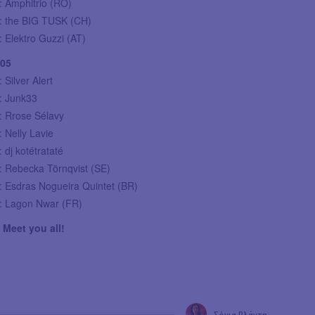
: Amphitrio (RO)
0: the BIG TUSK (CH)
: Elektro Guzzi (AT)
/05
 Silver Alert
0: Junk33
: Rrose Sélavy
: Nelly Lavie
 dj kotétrataté
: Rebecka Törnqvist (SE)
: Esdras Nogueira Quintet (BR)
0: Lagon Nwar (FR)
 Meet you all!