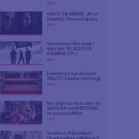
#ΝΕΑ
CRACK THE MIRROR - Art of
Dreaming | Νέα κυκλοφορία
#ΝΕΑ
Venceremos | Νέο single +
video από VILLAGERS OF
IOANNINA CITY |
#ΝΕΑ
Εναλλακτική Λυρική Σκηνή
2026/27 | Εναλλακτική Εποχή
#ΝΕΑ
Νέο single και music video πό
VASSIŁINA για HEATSTROKE
σε μία καυτή Αθήνα
#ΝΕΑ
Γεννάδειος Βιβλιοθήκη |
Ολοκληρώθηκε ο Μαθητικός