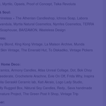
 Myrtilo, Opseis, Proof of Concept, Tsika Revoluta
& Soul:
hineissa × The Athenian Candleshop, Ichnos Soap, Labora
vandula, Myrtia Natural Cosmetics, Nymfes Cosmetics, TERRA
 Soaphouse, ΒΑΛΣΑΜΟΝ, Wasteless Design
tro:
enny Blond, King Kong Vintage, La Maison Archive, Munda
Skin Vintage, The Emerald Hut, To Diskadiko, Vintage Pickers
 & Home Deco:
ramics, Armony Candles, Atlas Unreal Collage, Dot, Bok Choy
ederate, Crocheterie Arachne, Evie On Off, Frida Why, Inspira
lia Geraskli Ceramic lab, Kati Akraio, Logo Lady Studio,
My Rugged Box, Nātural Soy Candles, Redy., Sava handmade
gnature Project, The Green Post It Shop, Vintage Trip
er: