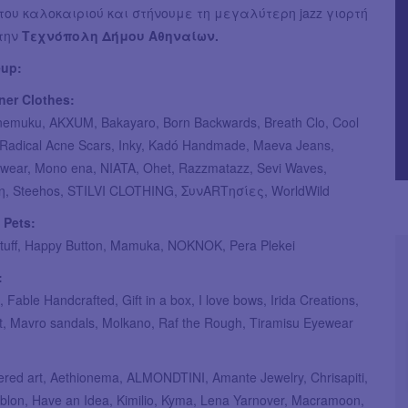
του καλοκαιριού και στήνουμε τη μεγαλύτερη jazz γιορτή
στην
Τεχνόπολη Δήμου Αθηναίων.
eup:
er Clothes:
Anemuku, AKXUM, Bakayaro, Born Backwards, Breath Clo, Cool
 Radical Acne Scars, Inky, Kadó Handmade, Maeva Jeans,
ear, Mono ena, NIATA, Ohet, Razzmatazz, Sevi Waves,
 Steehos, STILVI CLOTHING, ΣυνARTησίες, WorldWild
 Pets:
 Stuff, Happy Button, Mamuka, NOKNOK, Pera Plekei
:
, Fable Handcrafted, Gift in a box, I love bows, Irida Creations,
, Mavro sandals, Molkano, Raf the Rough, Tiramisu Eyewear
red art, Aethionema, ALMONDTINI, Amante Jewelry, Chrisapiti,
blon, Have an Idea, Kimilio, Kyma, Lena Yarnover, Macramoon,