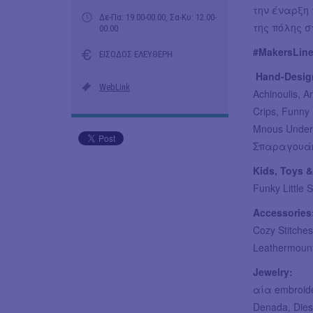
την έναρξη 
Δε-Πα: 19.00-00.00, Σα-Κυ: 12.00-
της πόλης 
00.00
#MakersLin
ΕΙΣΟΔΟΣ ΕΛΕΥΘΕΡΗ
Hand-Design
WebLink
Achinoulis, 
Crips, Funny
Mnous Underw
Σπαραγουάη,
Kids, Toys &
Funky Little
Accessories
Cozy Stitches
Leathermount
Jewelry:
αία embroide
Denada, Dies