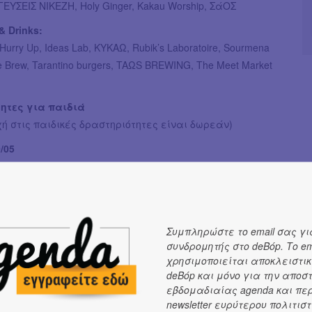
ΕΥΣΕΙΣ ΝΙΚΕΖΗ, Holy Ginger, Kakau Worship, ΣάΟΣ
& Drinks:
, Hurry Up, Ideas Lab, KYKAΩ, Rubik’s Laboratoire, Sourmena
e Brew, Tarantino burgers, TAΩS BREWING, The Meet Market
ητες για παιδιά
ή στις παιδικές δραστηριότητες είναι δωρεάν)
/05
0 || Face-painting από τις Μουτζούρες
00 || Jazz Collage - φτιάχνουμε μουσικά όργανα μέσα από
 του κολάζ από την ομάδα Tamtoom
0 || Juggling & Bubble Show από Fundastick
Συμπληρώστε το email σας γι
συνδρομητής στο deBόp. Το em
/05
χρησιμοποιείται αποκλειστικ
0 || Face-painting από τις Μουτζούρες
deBόp και μόνο για την αποσ
00 || Υπαίθριες δραστηριότητες από ΠΑΙΖώΝΤΑΣ
εβδομαδιαίας agenda και πε
newsletter ευρύτερου πολιτιστ
00 || "Κρεσέντο Χρωμάτων" - Εικαστική προσέγγιση πάνω