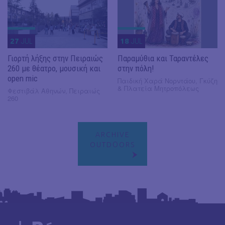
27
JUL
18
JUL
Γιορτή λήξης στην Πειραιώς
Παραμύθια και Ταραντέλες
260 με θέατρο, μουσική και
στην πόλη!
open mic
Παιδική Χαρά Νορντάου, Γκύζη
& Πλατεία Μητροπόλεως
Φεστιβάλ Αθηνών, Πειραιώς
260
ARCHIVE
OUTDΟORS