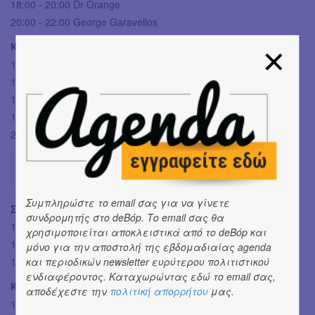
18:00 - 20:00 Dr Orange
20:00 - 22:00 George Garavellos
Κυριακή 28/04
12:00 - 14:00 Winjer
14:00 - 16:00 DJ a/k/a Zegas
16:00 - 18:00 Mr. Gee
18:00 - 20:00 A@H20
20:00 - 22:00 Jim Captain
Δραστηριότητες για παιδιά:
Συμπληρώστε το email σας για να γίνετε
Σάββατο 27/04
συνδρομητής στο deBόp. Το email σας θα
14:00 - 17:00 || Face-painting από τις Μουτζούρες
χρησιμοποιείται αποκλειστικά από το deBόp και
16:00 - 19:00 || Υπαίθριες δραστηριότητες από ΠΑΙΖώΝΤΑΣ
μόνο για την αποστολή της εβδομαδιαίας agenda
18:00 - 19:30 || Fundastick Performing Arts
και περιοδικών newsletter ευρύτερου πολιτιστικού
ενδιαφέροντος. Καταχωρώντας εδώ το email σας,
Κυριακή 28/04
αποδέχεστε την
πολιτική απορρήτου
μας.
14:00 - 17:00 || Face-painting από τις Μουτζούρες