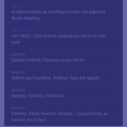
ΚΙΝ/ΦΟΣ
Κινηματογράφος με ελεύθερη είσοδο στη Δημοτική
Αγορά Κυψέλης
ΘΕΑΤΡΟ / ΧΟΡΟΣ
«ΑΗ ΛΑΟΣ» | Ένα σκηνικό ρέκβιεμ για την ήττα ενός
λαού
ΕΙΚΑΣΤΙΚΑ
Ομαδική έκθεση | Προσωρινά για Πάντα
ΕΙΚΑΣΤΙΚΑ
Έκθεση φωτογραφίας: Ανδρίων έργα και ημέρες
ΕΙΚΑΣΤΙΚΑ
Αργύρης Ραλλιάς | Λιτανεία
ΕΙΚΑΣΤΙΚΑ
Θανάσης Λάλας-Κώστας Τσόκλης - Συνομιλώντας με
εικόνες και λέξεις