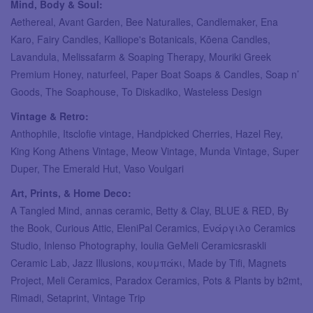
Mind, Body & Soul:
Aethereal, Avant Garden, Bee Naturalles, Candlemaker, Ena
Karo, Fairy Candles, Kalliope's Botanicals, Kōena Candles,
Lavandula, Melissafarm & Soaping Therapy, Mouriki Greek
Premium Honey, naturfeel, Paper Boat Soaps & Candles, Soap n’
Goods, The Soaphouse, To Diskadiko, Wasteless Design
Vintage & Retro:
Anthophile, Itsclofie vintage, Handpicked Cherries, Hazel Rey,
King Kong Athens Vintage, Meow Vintage, Munda Vintage, Super
Duper, The Emerald Hut, Vaso Voulgari
Art, Prints, & Home Deco:
A Tangled Mind, annas ceramic, Betty & Clay, BLUE & RED, By
the Book, Curious Attic, EleniPal Ceramics, Ενάργιλο Ceramics
Studio, Inlenso Photography, Ioulia GeMeli Ceramicsraskli
Ceramic Lab, Jazz Illusions, κουμπάκι, Made by Tifi, Magnets
Project, Meli Ceramics, Paradox Ceramics, Pots & Plants by b2mt,
Rimadi, Setaprint, Vintage Trip