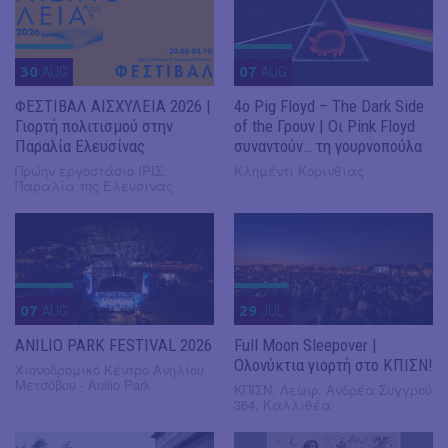
30
AUG
07
AUG
ΦΕΣΤΙΒΑΛ ΑΙΣΧΥΛΕΙΑ 2026 |
4ο Pig Floyd – The Dark Side
Γιορτή πολιτισμού στην
of the Γρουν | Οι Pink Floyd
Παραλία Ελευσίνας
συναντούν… τη γουρνοπούλα
Πρώην εργοστάσιο ΙΡΙΣ,
Κλημέντι Κορινθίας
Παραλία της Ελευσίνας
07
AUG
29
JUL
ANILIO PARK FESTIVAL 2026
Full Moon Sleepover |
Ολονύκτια γιορτή στο ΚΠΙΣΝ!
Χιονοδρομικό Κέντρο Ανηλίου
Μετσόβου - Anilio Park
ΚΠΙΣΝ, Λεωφ. Ανδρέα Συγγρού
364, Καλλιθέα