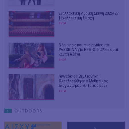
Εναλλακτική Λυρική Σκηνή 2026/27
| Εναλλακτική Εποχή
#ΝΕΑ
Νέο single και music video πό
VASSIŁINA για HEATSTROKE σε μία
καυτή Αθήνα
#ΝΕΑ
Γεννάδειος Βιβλιοθήκη |
Ολοκληρώθηκε ο Μαθητικός
Διαγωνισμός «Ο Τόπος μου»
#ΝΕΑ
OUTDΟORS