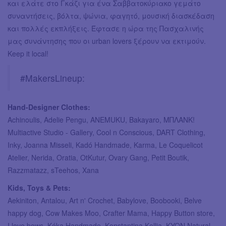
και ελάτε στο Γκάζι για ένα Σαββατοκύριακο γεμάτο
συναντήσεις, βόλτα, ψώνια, φαγητό, μουσική διασκέδαση
και πολλές εκπλήξεις. Έφτασε η ώρα της Πασχαλινής
μας συνάντησης που οι urban lovers ξέρουν να εκτιμούν.
Keep it local!
#MakersLineup:
Hand-Designer Clothes:
Achinoulis, Adelie Pengu, ANEMUKU, Bakayaro, ΜΠΛΑΝΚ!
Multiactive Studio - Gallery, Cool n Conscious, DART Clothing,
Inky, Joanna Misseli, Kadó Handmade, Karma, Le Coquelicot
Atelier, Nerida, Oratia, OtKutur, Ovary Gang, Petit Boutik,
Razzmatazz, sTeehos, Xana
Kids, Toys & Pets:
Aekiniton, Antalou, Art n' Crochet, Babylove, Boobooki, Belve
happy dog, Cow Makes Moo, Crafter Mama, Happy Button store,
I love bows, Kóka Handmade, Konstantina Kollia, KYON Natural