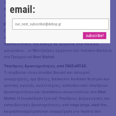
17:00 - 18:00 || Κηπουρική για παιδιά από Pots & Plants by
email:
b2mt
18:00 - 19:00 || Magic Show από Magic Tolto
Face-painting από τις Μουτζούρες:
Πινέλα χοροπηδούν αγκαζέ με τα σφουγγάρια,
αδημονούν στα χρώματα να κυλιστούν, με glitter να
πασπαλιστούν, την Άνοιξη να φέρουνε στα παιδικά
μουτράκια… οι Μουτζούρες έρχονται και πιάνουν δουλειά
στο Πασχαλινό Meet Market!
Υπαίθριες δραστηριότητες από ΠΑΙΖώΝΤΑΣ:
Τι συμβαίνει όταν συνοδοί βουνού και ποταμού,
αναρριχητές, ορειβάτες, δάσκαλοι παιδικού θεάτρου και
φυσικής αγωγής, καλλιτέχνες, εκπαιδευτικοί υπαίθριων
δραστηριοτήτων και προσκόπων συναντιούνται στο Meet
Market; Η διασκέδαση ξεκινά! Υπαίθριες ψυχαγωγικές και
εκπαιδευτικές δραστηριότητες από mega jenga, slack line,
καφασοαναρρίχηση και αναρρίχηση για παιδιά που