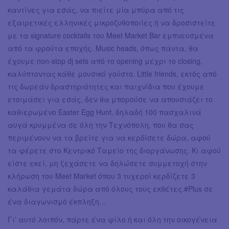
καντίνες για εσάς, να πιείτε μία μπύρα από τις
εξαιρετικές ελληνικές μικροζυθοποιίες ή να δροσιστείτε
με τα signature cocktails του Meet Market Bar εμπνευσμένα
από τα φρούτα εποχής. Music heads, όπως πάντα, θα
έχουμε non-stop dj sets από το opening μέχρι το closing,
καλύπτοντας κάθε μουσικό γούστο. Little friends, εκτός από
τις δωρεάν δραστηριότητες και παιχνίδια που έχουμε
ετοιμάσει για εσάς, δεν θα μπορούσε να απουσιάζει το
καθιερωμένο Easter Egg Hunt, δηλαδή 100 πασχαλινά
αυγά κρυμμένα σε όλη την Τεχνόπολη, που θα σας
περιμένουν να τα βρείτε για να κερδίσετε δώρα, αφού
τα φέρετε στο Κεντρικό Ταμείο της διοργάνωσης. Κι αφού
είστε εκεί, μη ξεχάσετε να δηλώσετε συμμετοχή στην
κλήρωση του Meet Market όπου 3 τυχεροί κερδίζετε 3
καλάθια γεμάτα δώρα από όλους τους εκθέτες.#Plus σε
ένα διαγωνισμό έκπληξη…
Γι’ αυτό λοιπόν, πάρτε ένα φίλο ή και όλη την οικογένεια