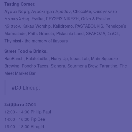
Tasting Corner:
Άγρια Νομή, Αγρόκτημα Δρόσου, ChocoMe, Οικογένεια
Δασκαλάκη, Fysika, ΓΕΥΣΕΙΣ ΝΙΚΕΖΗ, Grizo & Prasino,
ήδιστον, Kakau Worship, Kallidromo, PASTABOUKIS, Penelope’s
Marmalade, Phil’s Granola, Pistachio Land, SPAROZA, ΣάΟΣ,
Thymissi - the memory of flavours
Street Food & Drinks:
BaoBunch, Falafeladiko, Hurry Up, Ideas Lab, Main Squeeze
Brewing, Poncho Tacos, Signora, Sourmena Brew, Tarantino, The
Meet Market Bar
#DJ Lineup:
Σάββατο 27/04
12:00 - 14:00 Phillip Paul
14:00 - 16:00 PipiDee
16:00 - 18:00 Afrogirl