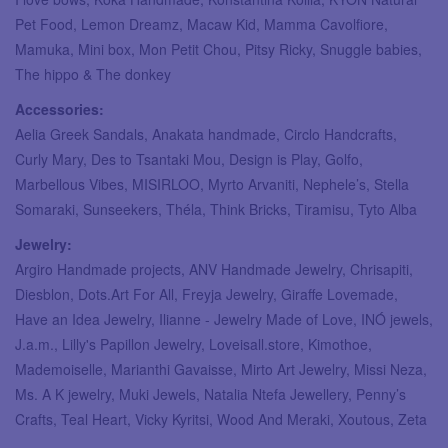
Pet Food, Lemon Dreamz, Macaw Kid, Mamma Cavolfiore,
Mamuka, Mini box, Mon Petit Chou, Pitsy Ricky, Snuggle babies,
The hippo & The donkey
Accessories:
Aelia Greek Sandals, Anakata handmade, Circlo Handcrafts,
Curly Mary, Des to Tsantaki Mou, Design is Play, Golfo,
Marbellous Vibes, MISIRLOO, Myrto Arvaniti, Nephele’s, Stella
Somaraki, Sunseekers, Théla, Think Bricks, Tiramisu, Tyto Alba
Jewelry:
Argiro Handmade projects, ANV Handmade Jewelry, Chrisapiti,
Diesblon, Dots.Art For All, Freyja Jewelry, Giraffe Lovemade,
Have an Idea Jewelry, Ilianne - Jewelry Made of Love, INÓ jewels,
J.a.m., Lilly's Papillon Jewelry, Loveisall.store, Kimothoe,
Mademoiselle, Marianthi Gavaisse, Mirto Art Jewelry, Missi Neza,
Ms. A K jewelry, Muki Jewels, Natalia Ntefa Jewellery, Penny’s
Crafts, Teal Heart, Vicky Kyritsi, Wood And Meraki, Xoutous, Zeta