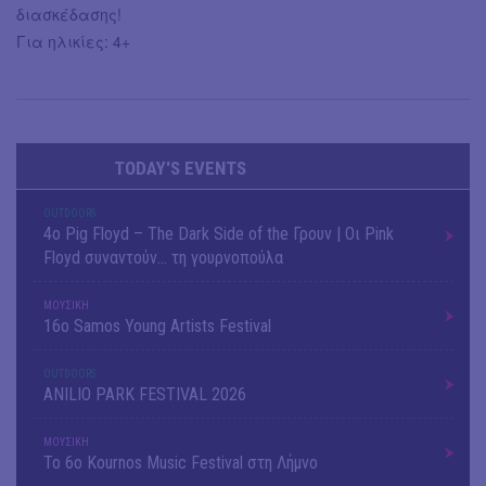
διασκέδασης!
Για ηλικίες: 4+
TODAY'S EVENTS
OUTDΟORS
4ο Pig Floyd – The Dark Side of the Γρουν | Οι Pink
Floyd συναντούν… τη γουρνοπούλα
ΜΟΥΣΙΚΗ
16o Samos Young Artists Festival
OUTDΟORS
ANILIO PARK FESTIVAL 2026
ΜΟΥΣΙΚΗ
Το 6ο Kournos Music Festival στη Λήμνο