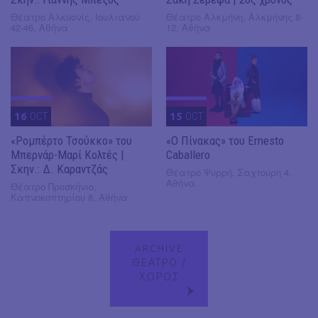
Θέατρο Αλκυονίς, Ιουλιανού
Θέατρο Αλκμήνη, Αλκμήνης 8-
42-46, Αθήνα
12, Αθήνα
16
OCT
15
OCT
«Ρομπέρτο Τσούκκο» του
«Ο Πίνακας» του Ernesto
Μπερνάρ-Μαρί Κολτές |
Caballero
Σκην.: Δ. Καραντζάς
Θέατρο Ψυρρή, Σαχτούρη 4,
Αθήνα
Θέατρο Προσκήνιο,
Καπνοκοπτηρίου 8, Αθήνα
ARCHIVE
ΘΕΑΤΡΟ /
ΧΟΡΟΣ