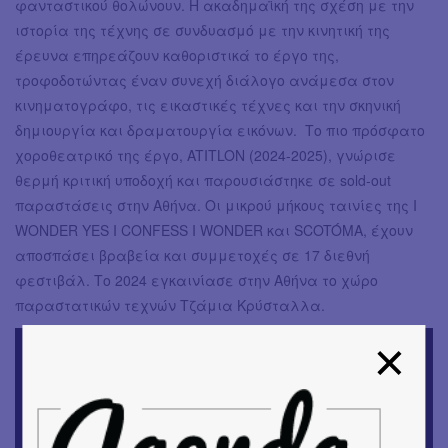
φανταστικού θολώνουν. Η ακαδημαϊκή της σχέση με την
ιστορία της τέχνης σε συνδυασμό με την κινητική της
έρευνα επηρεάζουν καθοριστικά το έργο της,
τροφοδοτώντας έναν συνεχή διάλογο ανάμεσα στον
κινηματογράφο, τις εικαστικές τέχνες και την σκηνική
δημιουργία και δραματουργία εικόνων. Το πιο πρόσφατο
χοροθεατρικό της έργο, ATITLON (2024-2025), γνώρισε
θερμή κριτική υποδοχή και παρουσιάστηκε σε sold-out
παραστάσεις στην Αθήνα. Οι μικρού μήκους ταινίες της I
WONDER YES I CONFESS I WONDER και SCOTÓMA, έχουν
αποσπάσει βραβεία και συμμετοχές σε 17 διεθνή
φεστιβάλ. Το 2024 εγκαινίασε στην Αθήνα το χώρο
παραστατικών τεχνών Τζάμια Κρύσταλλα.