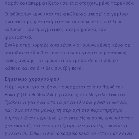
παρόν κατακερματίζεται σε ένα στοιχειωμένο παρελθόν.
Ο φόβος του κενού και της απώλειας μπορεί να γεμίσει
ένα σπίτι με φαντάσματα που κατοικούν σε πολλούς
κόσμους - τον πραγματικό, τον μνημονικό, τον
φανταστικό.
Έγκλειστες μορφές αναμένουν απομονωμένες μέσα σε
υπαρξιακά κλουβιά, όπου το σώμα γίνεται ο μοναδικός
τόπος μνήμης - αιωρούνται ανάμεσα σε ό,τι υπήρξε
κάποτε και σε ό,τι δεν συνέβη ποτέ.
Σημείωμα χορογράφου
Η έμπνευση για το έργο προέρχεται από το “Κενό του
Βοώτη” (The Boötes Void) ή αλλιώς «Το Μεγάλο Τίποτα».
Πρόκειται για ένα από τα μεγαλύτερα γνωστά «κενά»,
και ίσως την πιο μοναχική περιοχή στο παρατηρήσιμο
σύμπαν. Ένα υπερ-κενό, μια εκτενής κοσμική απουσία που
χαρακτηρίζεται από την εξαιρετικά χαμηλή πυκνότητα
γαλαξιών. Όπως αυτό το κοσμικό κενό, το τίποτα δεν είναι