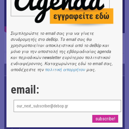
Συμπληρώστε το email σας για να γίνετε
συνδρομητής στο deBόp. Το email σας θα
χρησιμοποιείται αποκλειστικά από το deBόp και
μόνο για την αποστολή της εβδομαδιαίας agenda
Μαντώ Χαντζή
→
και περιοδικών newsletter ευρύτερου πολιτιστικού
ενδιαφέροντος. Καταχωρώντας εδώ το email σας,
αποδέχεστε την
πολιτική απορρήτου
μας.
TODAY'S EVENTS
ΜΟΥΣΙΚΗ
email:
16o Samos Young Artists Festival
OUTDΟORS
ANILIO PARK FESTIVAL 2026
ΘΕΑΤΡΟ / ΧΟΡΟΣ
«ΑΗ ΛΑΟΣ» | Ένα σκηνικό ρέκβιεμ για την ήττα ενός