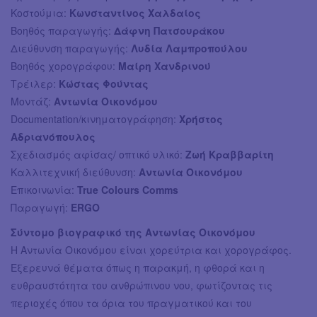
Κοστούμια:
Κωνσταντίνος Χαλδαίος
Βοηθός παραγωγής:
Δάφνη Πατσουράκου
Διεύθυνση παραγωγής:
Λυδία Λαμπροπούλου
Βοηθός χορογράφου:
Μαίρη Χανδρινού
Τρέιλερ:
Κώστας Φούντας
Μοντάζ:
Αντωνία Οικονόμου
Documentation/κινηματογράφηση:
Χρήστος
Αδριανόπουλος
Σχεδιασμός αφίσας/ οπτικό υλικό:
Ζωή Κραββαρίτη
Καλλιτεχνική διεύθυνση:
Αντωνία Οικονόμου
Επικοινωνία:
True Colours Comms
Παραγωγή:
ERGO
Σύντομο βιογραφικό της Αντωνίας Οικονόμου
Η Αντωνία Οικονόμου είναι χορεύτρια και χορογράφος.
Εξερευνά θέματα όπως η παρακμή, η φθορά και η
ευθραυστότητα του ανθρώπινου νου, φωτίζοντας τις
περιοχές όπου τα όρια του πραγματικού και του