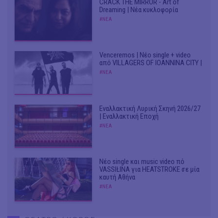
CRACK THE MIRROR - Art of
Dreaming | Νέα κυκλοφορία
#ΝΕΑ
Venceremos | Νέο single + video
από VILLAGERS OF IOANNINA CITY |
#ΝΕΑ
Εναλλακτική Λυρική Σκηνή 2026/27
| Εναλλακτική Εποχή
#ΝΕΑ
Νέο single και music video πό
VASSIŁINA για HEATSTROKE σε μία
καυτή Αθήνα
#ΝΕΑ