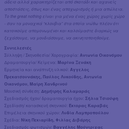
άδειο αλλά χαρακτηρίζεται από σκοτάδι και αχανείς
αποστάσεις, όπως και ένας αποχωρισμός ή μια απώλεια.
Το the great nothing είναι για μένα ένας χώρος χωρίς χώρο
- σαν τα μοναχικά “κλουβια” στα οποία νιώθω πλέον ότι
κατοικούμε απομονωμένοι και καλούμαστε διαρκώς να
ξεχάσουμε, να μουδιάσουμε, να ακινητοποιηθούμε.
Συντελεστές
Σύλληψη / Σκηνοθεσία/ Χορογραφία:
Αντωνία Οικονόμου
Δραματουργία/ Κείμενα:
Μαρίνα Ξενάκη
Ερμηνεία και ανάπτυξη υλικού:
Άγγελος
Πρεκατσουνάκης, Παύλος Λυκούδης, Αντωνία
Οικονόμου, Μαίρη Χανδρινού
Μουσική σύνθεση:
Δημήτρης Καλαμαράς
Σχεδιασμός ήχου/ δραματουργία ήχου:
Σήλια Τσιούφη
Σχεδίαση/ κατασκευή σκηνικού:
Έκτορας Καραβάς
Επιμέλεια σκηνικού χώρου:
Λυδία Λαμπροπούλου
Σχέδια:
Νίκη Πεκιαρίδη, Φιλίας Διβάρης
Σχεδιασμός φωτισμών:
Βαγγέλης Μούντριχας