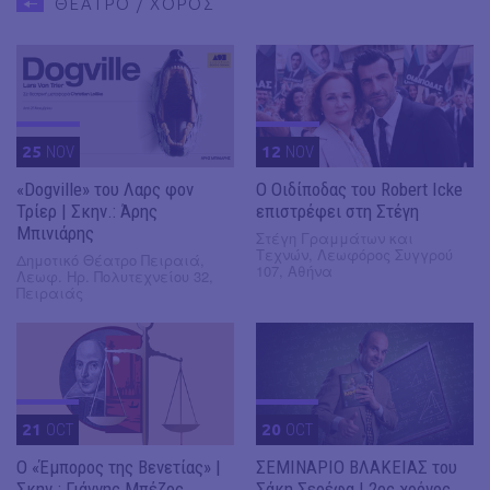
ΘΕΑΤΡΟ / ΧΟΡΟΣ
25
NOV
12
NOV
«Dogville» του Λαρς φον
O Οιδίποδας του Robert Icke
Τρίερ | Σκην.: Άρης
επιστρέφει στη Στέγη
Μπινιάρης
Στέγη Γραμμάτων και
Τεχνών, Λεωφόρος Συγγρού
Δημοτικό Θέατρο Πειραιά,
107, Αθήνα
Λεωφ. Ηρ. Πολυτεχνείου 32,
Πειραιάς
21
OCT
20
OCT
Ο «Έμπορος της Βενετίας» |
ΣΕΜΙΝΑΡΙΟ ΒΛΑΚΕΙΑΣ του
Σκην.: Γιάννης Μπέζος
Σάκη Σερέφα | 2ος χρόνος