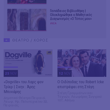
Γεννάδειος Βιβλιοθήκη |
Ολοκληρώθηκε ο Μαθητικός
Διαγωνισμός «Ο Τόπος μου»
#ΝΕΑ
ΘΕΑΤΡΟ / ΧΟΡΟΣ
25
NOV
12
NOV
«Dogville» του Λαρς φον
O Οιδίποδας του Robert Icke
Τρίερ | Σκην.: Άρης
επιστρέφει στη Στέγη
Μπινιάρης
Στέγη Γραμμάτων και
Τεχνών, Λεωφόρος Συγγρού
Δημοτικό Θέατρο Πειραιά,
107, Αθήνα
Λεωφ. Ηρ. Πολυτεχνείου 32,
Πειραιάς