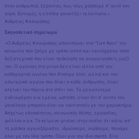
στην ανθρωπιά, ξέροντας πως ίσως χάσουμε σ’ αυτό τον
γύρο. Ευτυχώς, η ελπίδα γονατίζει τελευταία.»
Ανδρέας Φλουράκης
Σκηνοθετικό σημείωμα
«Ο Ανδρέας Φλουράκης αποτυπώνει στο “Ταπ Άουτ” την
κοινωνία που ζούμε με τρόπο απλό και ταυτόχρονα τόσο
δεξιοτεχνικό που είναι πρόκληση να αναμετρηθείς μαζί
του. Ο αγώνας στο ρινγκ δεν είναι άλλο από τον
καθημερινό αγώνα που δίνουμε όλοι, αλλά και τον
εσωτερικό αγώνα που δίνει ο κάθε άνθρωπος, όταν
κλείνει την πόρτα στο σπίτι του. Το μεγαλύτερο
ενδιαφέρον για εμένα, ωστόσο, είναι ότι σ’ αυτόν τον
μονόλογο μπορούν όλοι να ταυτιστούν με τον χαρακτήρα.
Ασχέτως εθνικότητας, κοινωνικής θέσης, εργασίας,
φύλλου κ.ο.κ. Το κείμενο φτάνει στην ουσία: ότι κάτω απ'
τη μάσκα αγωνιζόμαστε, ιδρώνουμε, νιώθουμε, πονάμε
όλοι με τον ίδιο τρόπο. Όλοι για τον ίδιο σκοπό. Είτε