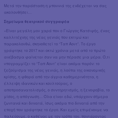
Μετά την παράσταση η μπουνιά της ενδέχεται να σας
ακολουθήσει…
Σημείωμα θεατρικού συγγραφέα
«Είναι μεγάλη μου χαρά που ο Γιώργος Κατσιφής, ένας
καλλιτέχνης της νέας γενιάς που εκτιμώ και
παρακολουθώ, σκηνοθετεί το “Ταπ Άουτ”. Το έργο
γράφτηκε το 2017 και οκτώ χρόνια μετά από το πρώτο
ανέβασμα φαίνεται σαν να μην πέρασε μια μέρα. Ό,τι
υπογραμμίζει το “Ταπ Άουτ” είναι ακόμα παρόν: το
ξεζούμισμα της νέας γενιάς, η λούπα της οικονομικής
κρίσης, η φθορά από την άγρια καθημερινότητα, η
έλλειψη ιδανικών και κουλτούρας, ο
αποπροσανατολισμός, ο συντηρητισμός, η ξενοφοβία, το
μίσος, η απόγνωση… Όλα είναι εδώ, υπάρχουν σήμερα
ζωντανά και δυνατά, ίσως ακόμα πιο δυνατά από την
εποχή που γράφτηκε το έργο. Και εμείς επιμένουμε να
παλεύουμε, ο καθένας με τον τρόπο του, ποντάροντας