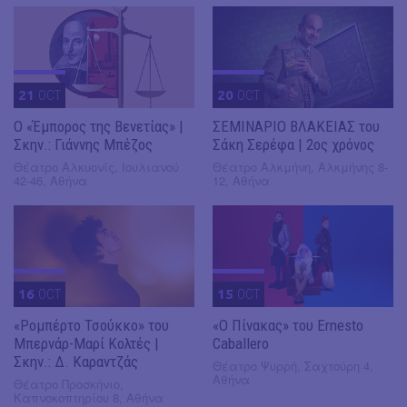
21
OCT
20
OCT
Ο «Έμπορος της Βενετίας» |
ΣΕΜΙΝΑΡΙΟ ΒΛΑΚΕΙΑΣ του
Σκην.: Γιάννης Μπέζος
Σάκη Σερέφα | 2ος χρόνος
Θέατρο Αλκυονίς, Ιουλιανού
Θέατρο Αλκμήνη, Αλκμήνης 8-
42-46, Αθήνα
12, Αθήνα
16
OCT
15
OCT
«Ρομπέρτο Τσούκκο» του
«Ο Πίνακας» του Ernesto
Μπερνάρ-Μαρί Κολτές |
Caballero
Σκην.: Δ. Καραντζάς
Θέατρο Ψυρρή, Σαχτούρη 4,
Αθήνα
Θέατρο Προσκήνιο,
Καπνοκοπτηρίου 8, Αθήνα