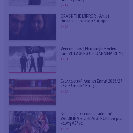
Birthday Party"
#ΝΕΑ
CRACK THE MIRROR - Art of
Dreaming | Νέα κυκλοφορία
#ΝΕΑ
Venceremos | Νέο single + video
από VILLAGERS OF IOANNINA CITY |
#ΝΕΑ
Εναλλακτική Λυρική Σκηνή 2026/27
| Εναλλακτική Εποχή
#ΝΕΑ
Νέο single και music video πό
VASSIŁINA για HEATSTROKE σε μία
καυτή Αθήνα
#ΝΕΑ