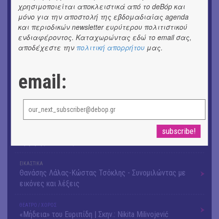
χρησιμοποιείται αποκλειστικά από το deBόp και
16o Samos Young Artists Festival
μόνο για την αποστολή της εβδομαδιαίας agenda
και περιοδικών newsletter ευρύτερου πολιτιστικού
OUTDΟORS
ενδιαφέροντος. Καταχωρώντας εδώ το email σας,
ANILIO PARK FESTIVAL 2026
αποδέχεστε την
πολιτική απορρήτου
μας.
ΘΕΑΤΡΟ / ΧΟΡΟΣ
«ΑΗ ΛΑΟΣ» | Ένα σκηνικό ρέκβιεμ για την ήττα ενός
email:
λαού
ΕΙΚΑΣΤΙΚΑ
Ομαδική έκθεση | Προσωρινά για Πάντα
ΕΙΚΑΣΤΙΚΑ
Αργύρης Ραλλιάς | Λιτανεία
ΕΙΚΑΣΤΙΚΑ
Θανάσης Λάλας-Κώστας Τσόκλης - Συνομιλώντας με
εικόνες και λέξεις
ΘΕΑΤΡΟ / ΧΟΡΟΣ
«Μήδεια» του Ευριπίδη | Σκην.: Nikita Milivojević