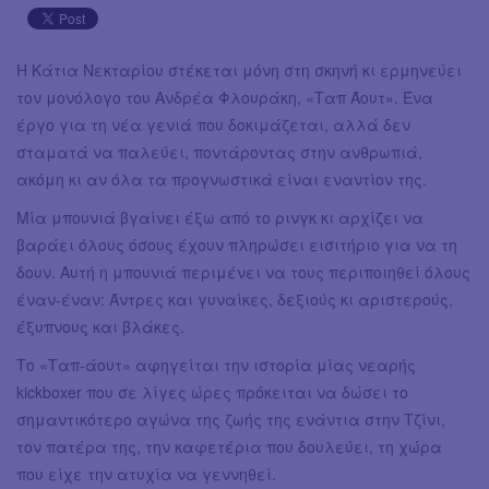
Η Κάτια Νεκταρίου στέκεται μόνη στη σκηνή κι ερμηνεύει
τον μονόλογο του Ανδρέα Φλουράκη, «Ταπ Άουτ». Ένα
έργο για τη νέα γενιά που δοκιμάζεται, αλλά δεν
σταματά να παλεύει, ποντάροντας στην ανθρωπιά,
ακόμη κι αν όλα τα προγνωστικά είναι εναντίον της.
Μία μπουνιά βγαίνει έξω από το ρινγκ κι αρχίζει να
βαράει όλους όσους έχουν πληρώσει εισιτήριο για να τη
δουν. Αυτή η μπουνιά περιμένει να τους περιποιηθεί όλους
έναν-έναν: Άντρες και γυναίκες, δεξιούς κι αριστερούς,
έξυπνους και βλάκες.
Το «Ταπ-άουτ» αφηγείται την ιστορία μίας νεαρής
kickboxer που σε λίγες ώρες πρόκειται να δώσει το
σημαντικότερο αγώνα της ζωής της ενάντια στην Τζίνι,
τον πατέρα της, την καφετέρια που δουλεύει, τη χώρα
που είχε την ατυχία να γεννηθεί.