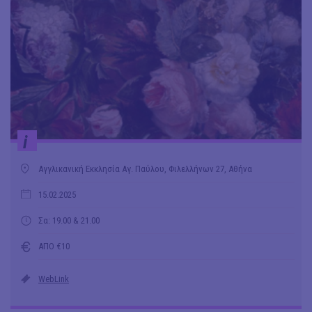
i
Αγγλικανική Εκκλησία Αγ. Παύλου, Φιλελλήνων 27, Αθήνα
15.02.2025
Σα: 19.00 & 21.00
ΑΠΟ €10
WebLink