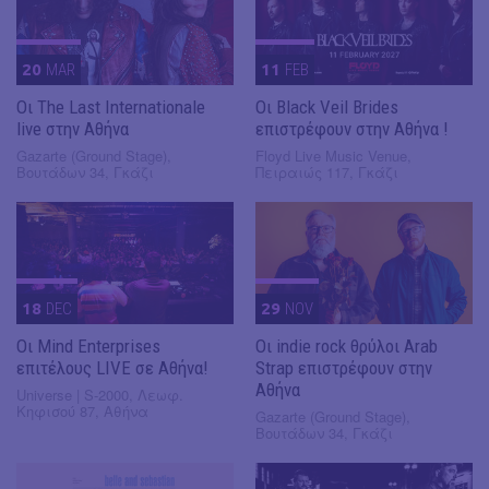
20
MAR
11
FEB
Οι The Last Internationale
Οι Black Veil Brides
live στην Αθήνα
επιστρέφουν στην Αθήνα !
Gazarte (Ground Stage),
Floyd Live Music Venue,
Βουτάδων 34, Γκάζι
Πειραιώς 117, Γκάζι
18
DEC
29
NOV
Οι Mind Enterprises
Οι indie rock θρύλοι Arab
επιτέλους LIVE σε Αθήνα!
Strap επιστρέφουν στην
Αθήνα
Universe | S-2000, Λεωφ.
Κηφισού 87, Αθήνα
Gazarte (Ground Stage),
Βουτάδων 34, Γκάζι