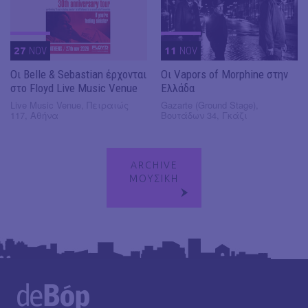
27
NOV
11
NOV
Οι Belle & Sebastian έρχονται
Οι Vapors of Morphine στην
στο Floyd Live Music Venue
Ελλάδα
Live Music Venue, Πειραιώς
Gazarte (Ground Stage),
117, Αθήνα
Βουτάδων 34, Γκάζι
ARCHIVE
ΜΟΥΣΙΚΗ