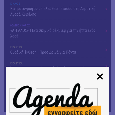
ΚΙΝ/ΦΟΣ
Κινηματογράφος με ελεύθερη είσοδο στη Δημοτική
Αγορά Κυψέλης
ΘΕΑΤΡΟ / ΧΟΡΟΣ
«ΑΗ ΛΑΟΣ» | Ένα σκηνικό ρέκβιεμ για την ήττα ενός
λαού
ΕΙΚΑΣΤΙΚΑ
Ομαδική έκθεση | Προσωρινά για Πάντα
ΕΙΚΑΣΤΙΚΑ
Έκθεση φωτογραφίας: Ανδρίων έργα και ημέρες
ΕΙΚΑΣΤΙΚΑ
Αργύρης Ραλλιάς | Λιτανεία
ΕΙΚΑΣΤΙΚΑ
Θανάσης Λάλας-Κώστας Τσόκλης - Συνομιλώντας με
εικόνες και λέξεις