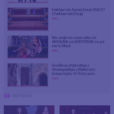
Εναλλακτική Λυρική Σκηνή 2026/27
| Εναλλακτική Εποχή
#ΝΕΑ
Νέο single και music video πό
VASSIŁINA για HEATSTROKE σε μία
καυτή Αθήνα
#ΝΕΑ
Γεννάδειος Βιβλιοθήκη |
Ολοκληρώθηκε ο Μαθητικός
Διαγωνισμός «Ο Τόπος μου»
#ΝΕΑ
ΜΟΥΣΙΚΗ