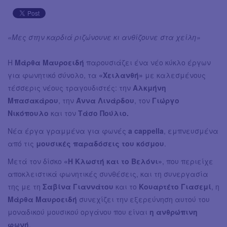
«Μες στην καρδιά ριζώνουνε κι ανθίζουνε στα χείλη»
Η
Μάρθα Μαυροειδή
παρουσιάζει ένα νέο κύκλο έργων
για φωνητικό σύνολο, τα
«Χειλανθή»
με καλεσμένους
τέσσερις νέους τραγουδιστές: την
Αλκμήνη
Μπασακάρου
, την
Άννα Λινάρδου
, τον
Γιώργο
Νικόπουλο
και τον
Τάσο Πούλιο.
Νέα έργα γραμμένα για φωνές
a cappella
, εμπνευσμένα
από τις
μουσικές παραδόσεις του κόσμου
.
Μετά τον δίσκο
«Η Κλωστή και το Βελόνι»
, που περιείχε
αποκλειστικά φωνητικές συνθέσεις, και τη συνεργασία
της με τη
Σαβίνα Γιαννάτου
και το
Κουαρτέτο Γιασεμί
, η
Μάρθα Μαυροειδή
συνεχίζει την εξερεύνηση αυτού του
μοναδικού μουσικού οργάνου που είναι
η ανθρώπινη
φωνή
.