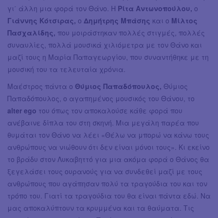
γι΄ άλλη μια φορά τον Θάνο. Η
Ρίτα Αντωνοπούλου,
ο
Γιάννης Κότσιρας,
ο
Δημήτρης Μπάσης
και ο
Μίλτος
Πασχαλίδης,
που μοιράστηκαν πολλές στιγμές, πολλές
συναυλίες, πολλά μουσικά χιλιόμετρα με τον Θάνο και
μαζί τους η Μαρία Παπαγεωργίου, που συναντήθηκε με τη
μουσική του τα τελευταία χρόνια.
Μαέστρος πάντα ο
Θύμιος Παπαδόπουλος,
Θύμιος
Παπαδόπουλος, ο αγαπημένος μουσικός του Θάνου, το
alter ego
του όπως τον αποκαλούσε κάθε φορά που
ανέβαινε δίπλα του στη σκηνή. Μια μεγάλη παρέα που
θυμάται τον Θάνο να λέει «Θέλω να μπορώ να κάνω τους
ανθρώπους να νιώθουν ότι δεν είναι μόνοι τους». Κι εκείνο
το βράδυ στον Λυκαβηττό για μια ακόμα φορά ο Θάνος θα
ξεγελάσει τους ουρανούς για να συνδεθεί μαζί με τους
ανθρώπους που αγάπησαν πολύ τα τραγούδια του και τον
τρόπο του. Γιατί τα τραγούδια του θα είναι πάντα εδώ. Να
μας αποκαλύπτουν τα κρυμμένα και τα θαύματα. Τις