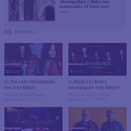
Ολοκληρώθηκε ο Μαθητικός
Διαγωνισμός «Ο Τόπος μου»
#ΝΕΑ
ΜΟΥΣΙΚΗ
20
MAR
11
FEB
Οι The Last Internationale
Οι Black Veil Brides
live στην Αθήνα
επιστρέφουν στην Αθήνα !
Gazarte (Ground Stage),
Floyd Live Music Venue,
Βουτάδων 34, Γκάζι
Πειραιώς 117, Γκάζι