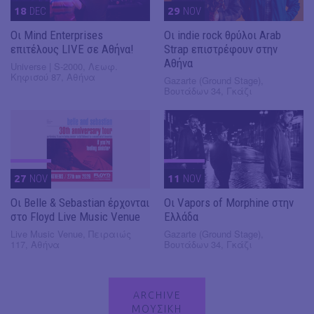
18
DEC
29
NOV
Οι Mind Enterprises
Οι indie rock θρύλοι Arab
επιτέλους LIVE σε Αθήνα!
Strap επιστρέφουν στην
Αθήνα
Universe | S-2000, Λεωφ.
Κηφισού 87, Αθήνα
Gazarte (Ground Stage),
Βουτάδων 34, Γκάζι
27
NOV
11
NOV
Οι Belle & Sebastian έρχονται
Οι Vapors of Morphine στην
στο Floyd Live Music Venue
Ελλάδα
Live Music Venue, Πειραιώς
Gazarte (Ground Stage),
117, Αθήνα
Βουτάδων 34, Γκάζι
ARCHIVE
ΜΟΥΣΙΚΗ