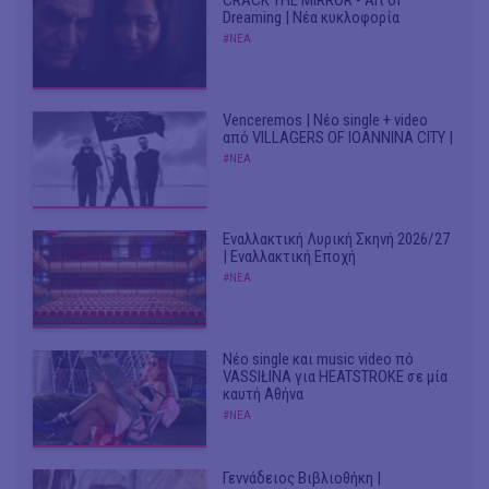
CRACK THE MIRROR - Art of
Dreaming | Νέα κυκλοφορία
#ΝΕΑ
Venceremos | Νέο single + video
από VILLAGERS OF IOANNINA CITY |
#ΝΕΑ
Εναλλακτική Λυρική Σκηνή 2026/27
| Εναλλακτική Εποχή
#ΝΕΑ
Νέο single και music video πό
VASSIŁINA για HEATSTROKE σε μία
καυτή Αθήνα
#ΝΕΑ
Γεννάδειος Βιβλιοθήκη |