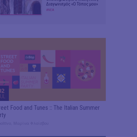
Διαγωνισμός «Ο Τόπος μου»
#ΝΕΑ
02
UL
reet Food and Tunes :: The Italian Summer
rty
olitivo, Μαρίνα Φλοίσβου