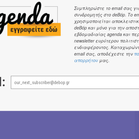
κδηλώσεις μετά, σας δίνουμε ραντεβού στο Ζάππειο
Συμπληρώστε το email σας γι
ουμε μία γευστική και fun νότα στο φεστιβάλ με το
συνδρομητής στο deBόp. Το em
ush
με τα καλύτερα φαλάφελ της πόλης, το
The Big
χρησιμοποιείται αποκλειστικ
αχταριστά burgers, την
Taqueria Maya
με burritos,
deBόp και μόνο για την αποσ
λλες μεξικάνικες λιχουδιές και το
42 barstronomy
με
εβδομαδιαίας agenda και πε
newsletter ευρύτερου πολιτιστ
σνακς, καφέ και κοκτέηλς όπως μόνο αυτό γνωρίζει
ενδιαφέροντος. Καταχωρώντ
γεί!
email σας, αποδέχεστε την
πο
απορρήτου
μας.
Σταυρούλα Πανοπούλου
→
l: