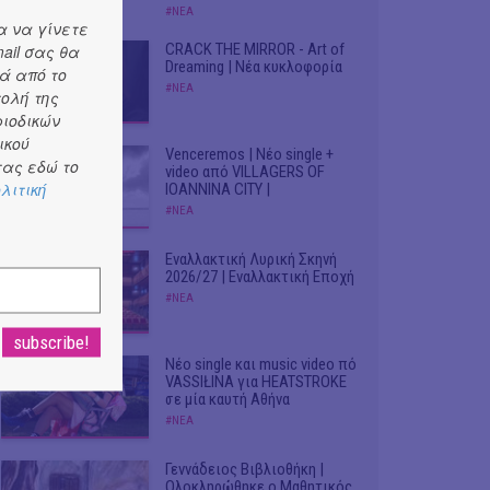
#ΝΕΑ
α να γίνετε
ail σας θα
CRACK THE MIRROR - Art of
Dreaming | Νέα κυκλοφορία
ά από το
#ΝΕΑ
τολή της
ριοδικών
ικού
Venceremos | Νέο single +
ας εδώ το
video από VILLAGERS OF
λιτική
IOANNINA CITY |
#ΝΕΑ
Εναλλακτική Λυρική Σκηνή
2026/27 | Εναλλακτική Εποχή
#ΝΕΑ
Νέο single και music video πό
VASSIŁINA για HEATSTROKE
σε μία καυτή Αθήνα
#ΝΕΑ
Γεννάδειος Βιβλιοθήκη |
Ολοκληρώθηκε ο Μαθητικός