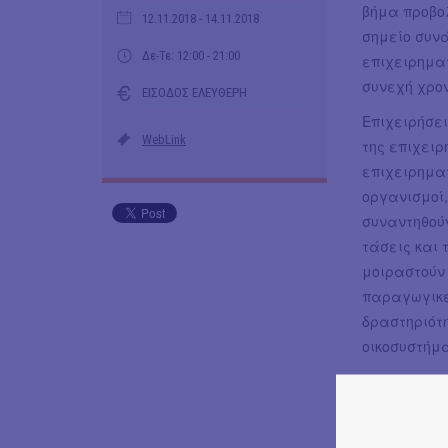
βήμα προβο
12.11.2018
- 14.11.2018
σημείο συν
Δε-Τε: 12:00 - 21:00
επιχειρημα
συνεχή χρον
ΕΙΣΟΔΟΣ ΕΛΕΥΘΕΡΗ
Επιχειρήσει
WebLink
της επιχειρ
επιχειρηματι
οργανισμοί,
συναντηθού
τάσεις και 
μοιραστούν
παραγωγικέ
δραστηριότη
οικοσυστήμα
Και μαζί με
που «καινο
κουλτούρα 