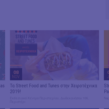
08
NOV
J
mas
Τα Street Food and Tunes στην Χειροτέχνικα
St
2019!
Pa
Εκθεσιακό Κέντρο Περιστερίου, Δωδεκανήσου 106,
Nap
Περιστέρι