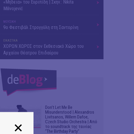
«Μήδεια» του Ευριπίδη | Σκην.: Nikita
Milivojević
ΜΟΥΣΙΚΗ
9o Φεστιβάλ Στρογγύλη στη Σαντορίνη
ΕΙΚΑΣΤΙΚΑ
ΧΟΡΩΝ ΧΩΡΟΣ στον Εκθεσιακό Χώρο του
Αρχαίου Θέατρου Επιδαύρου
Don't Let Me Be
Misunderstood | Alexandros
Livitsanos, Willem Dafoe,
Czech Studio Orchestra | Από
το soundtrack της ταινίας
"The Birthday Party"