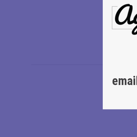
Κάπου 50 ε
για να δώσ
Baba Ghano
Kahuna
με λ
tacos κι ά
ευρωπαϊκά 
να δημιουρ
emai