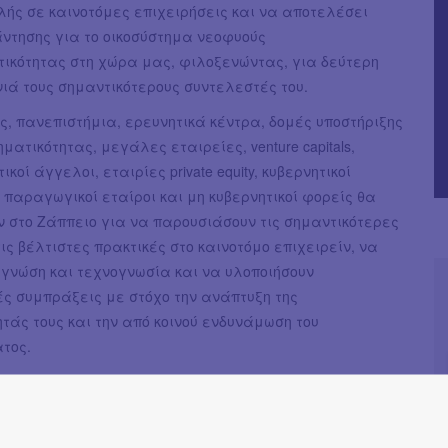
λής σε καινοτόμες επιχειρήσεις και να αποτελέσει
άντησης για το οικοσύστημα νεοφυούς
τικότητας στη χώρα μας, φιλοξενώντας, για δεύτερη
ιά τους σημαντικότερους συντελεστές του.
ς, πανεπιστήμια, ερευνητικά κέντρα, δομές υποστήριξης
ηματικότητας, μεγάλες εταιρείες, venture capitals,
κοί άγγελοι, εταιρίες private equity, κυβερνητικοί
 παραγωγικοί εταίροι και μη κυβερνητικοί φορείς θα
ν στο Ζάππειο για να παρουσιάσουν τις σημαντικότερες
τις βέλτιστες πρακτικές στο καινοτόμο επιχειρείν, να
 γνώση και τεχνογνωσία και να υλοποιήσουν
ς συμπράξεις με στόχο την ανάπτυξη της
τάς τους και την από κοινού ενδυνάμωση του
τος.
 όλα αυτά..; Ένα street food market από το deBop.gr
τόμησε» και αυτό το 2013 όταν πρώτο μίλησε για την
του φαγητού δρόμου με τα Street Food and Tunes του!