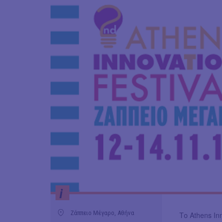
i
Ζάππειο Μέγαρο, Αθήνα
Tο Athens In