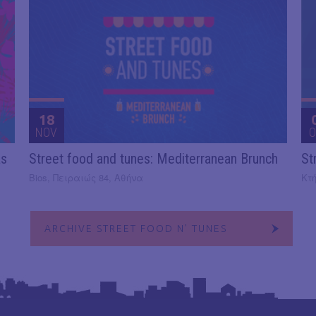
18
NOV
O
as
Street food and tunes: Mediterranean Brunch
St
Bios, Πειραιώς 84, Αθήνα
Κτ
ARCHIVE STREET FOOD N' TUNES