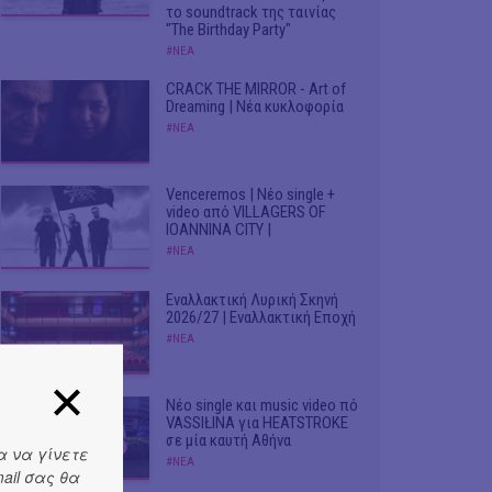
το soundtrack της ταινίας
"The Birthday Party"
#ΝΕΑ
CRACK THE MIRROR - Art of
Dreaming | Νέα κυκλοφορία
#ΝΕΑ
Venceremos | Νέο single +
video από VILLAGERS OF
IOANNINA CITY |
#ΝΕΑ
Εναλλακτική Λυρική Σκηνή
2026/27 | Εναλλακτική Εποχή
#ΝΕΑ
Νέο single και music video πό
VASSIŁINA για HEATSTROKE
σε μία καυτή Αθήνα
α να γίνετε
#ΝΕΑ
ail σας θα