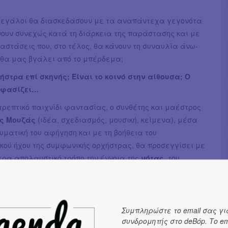
 μεγάλοι θα διασκεδάσουν με τα αναπάντεχα γεγονότα
νουν συνεχώς κατά τη διάρκεια της παράστασης και με
αστάσεις που, στο τέλος, θα κάνουν τη συναυλία άνω-
 θα μας βγάλει από το μπέρδεμα;
ήστρα επί σκηνής; Είναι το κοινό στην αίθουσα; Ο
οφασίζει…
ρεπτικό παιχνίδι φαντασίας, ο συνθέτης και μαέστρος
ς Μουζάς
(ιδέα, σχεδιασμός, μουσική, κείμενα), μέσα
υματική του αφήγηση και με τη βοήθεια του
κού ήχου της συμφωνικής ορχήστρας, θα προσεγγίσει με
ερα απολαυστικό τρόπο την έννοια της
νότας,
του
ι της
μελωδίας
. Θα μας βοηθήσει να ανακαλύψουμε
υστικά της μουσικής, μέσα από ένα
καινούργιο
λικό
που περιλαμβάνει διαφορετικές,
πλήρως
μένες μελωδίες, γραμμένες ειδικά για την
Συμπληρώστε το email σας γι
συνδρομητής στο deBόp. Το em
«Τα μυστικά δωμάτια της μουσικής».
Θα ακούσουμε