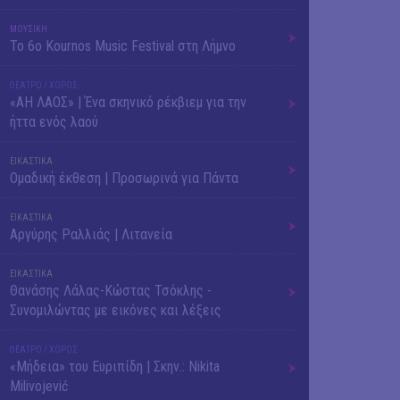
ΜΟΥΣΙΚΗ
Το 6ο Kournos Music Festival στη Λήμνο
ΘΕΑΤΡΟ / ΧΟΡΟΣ
«ΑΗ ΛΑΟΣ» | Ένα σκηνικό ρέκβιεμ για την
ήττα ενός λαού
ΕΙΚΑΣΤΙΚΑ
Ομαδική έκθεση | Προσωρινά για Πάντα
ΕΙΚΑΣΤΙΚΑ
Αργύρης Ραλλιάς | Λιτανεία
ΕΙΚΑΣΤΙΚΑ
Θανάσης Λάλας-Κώστας Τσόκλης -
Συνομιλώντας με εικόνες και λέξεις
ΘΕΑΤΡΟ / ΧΟΡΟΣ
«Μήδεια» του Ευριπίδη | Σκην.: Nikita
Milivojević