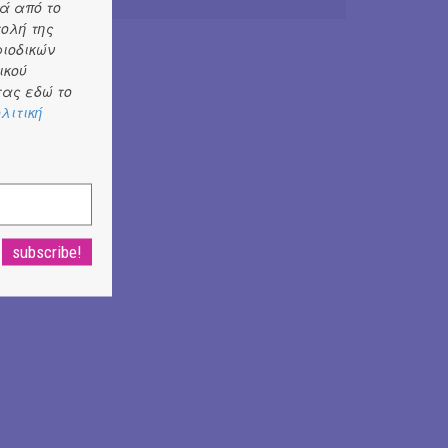
ά από το
τολή της
ριοδικών
ικού
ας εδώ το
λιτική