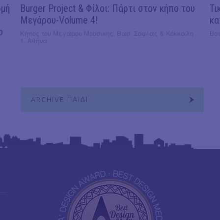
ρμή
Burger Project & Φίλοι: Πάρτι στον κήπο του
Τι
Μεγάρου-Volume 4!
κα
ο
Κήπος του Μεγάρου Μουσικής, Βασ. Σοφίας & Κόκκαλη
Βοτ
1, Αθήνα
ARCHIVE ΠΑΙΔΙ