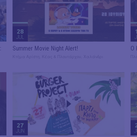
28
JUL
J
:
Summer Movie Night Alert!
​Ο
Κτήμα Αρίστη, Κέας & Πλουτάρχου, Χαλάνδρι
Πλ
27
JUN
J