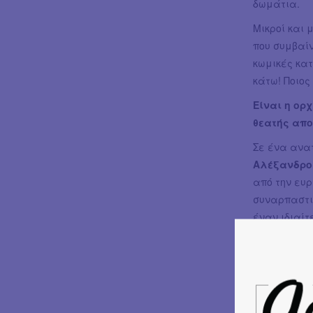
δωμάτια.
Μικροί και
που συμβαί
κωμικές κατ
κάτω! Ποιος
Είναι η ορχ
θεατής απ
Σε ένα ανατ
Αλέξανδρο
από την ευρ
συναρπαστι
έναν ιδιαίτ
μοτίβου
κα
κρυμμένα μ
μουσικό υ
ενορχηστρω
παράσταση 