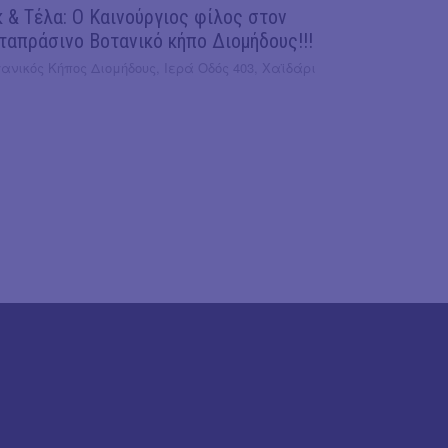
κ & Τέλα: Ο Καινούργιος φίλος στον
ταπράσινο Βοτανικό κήπο Διομήδους!!!
ανικός Κήπος Διομήδους, Ιερά Οδός 403, Χαϊδάρι