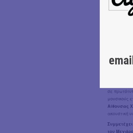
επίσης απο
Κάρμεν
, α
Πάνθηρα
κα
παραδείγμα
θέματα μαζ
κομμάτι!
Όλα τα μου
emai
εντυπωσιακ
Η
Άννα-Μό
Γιώργος Χ
διάθεση, στ
σε πρωτότυ
μουσικούς ε
Αίθουσας 
ακουστική 
Συμμετέχει
του Μεγάρο