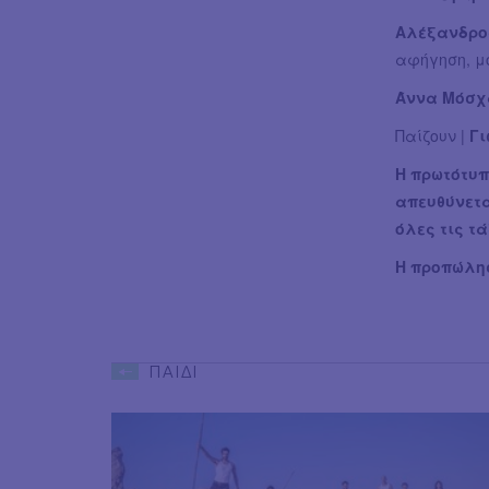
Αλέξανδρο
αφήγηση, μο
Άννα Μόσχ
Παίζουν |
Γι
Η πρωτότυπ
απευθύνετα
όλες τις τ
Η προπώλησ
ΠΑΙΔΙ