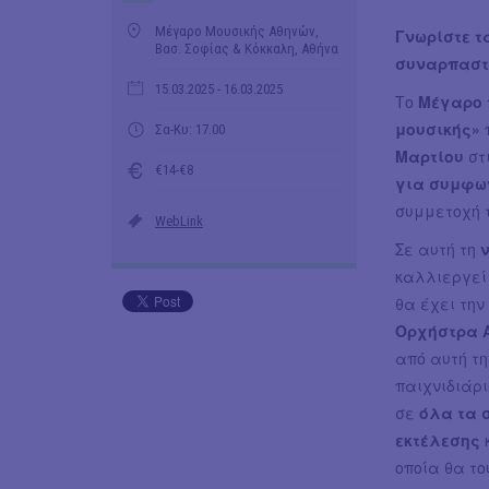
Μέγαρο Μουσικής Αθηνών,
Γνωρίστε τ
Βασ. Σοφίας & Κόκκαλη, Αθήνα
συναρπαστι
15.03.2025
- 16.03.2025
Το
Μέγαρο 
μουσικής»
Σα-Κυ: 17.00
Μαρτίου
στ
€14-€8
για συμφων
συμμετοχή τ
WebLink
Σε αυτή τη
καλλιεργεί 
θα έχει την
Ορχήστρα Α
από αυτή τ
παιχνιδιάρι
σε
όλα τα 
εκτέλεσης
οποία θα το