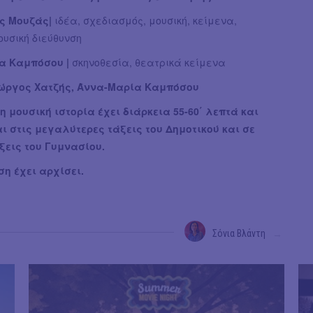
ς Μουζάς|
ιδέα, σχεδιασμός, μουσική, κείμενα,
υσική διεύθυνση
α Καμπόσου |
σκηνοθεσία, θεατρικά κείμενα
ώργος Χατζής, Άννα-Μαρία Καμπόσου
η μουσική ιστορία έχει διάρκεια 55-60΄ λεπτά και
ι στις μεγαλύτερες τάξεις του Δημοτικού και σε
άξεις του Γυμνασίου.
η έχει αρχίσει.
Σόνια Βλάντη
→