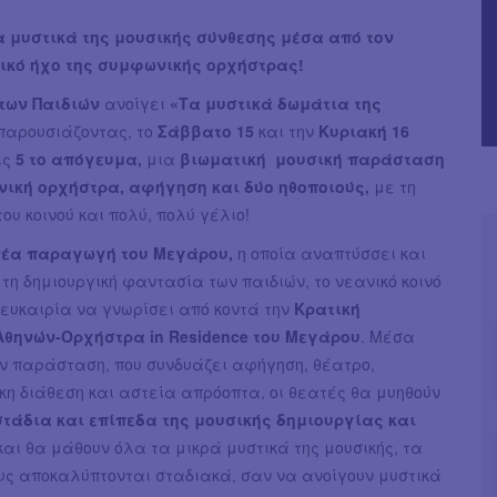
α μυστικά της μουσικής σύνθεσης μέσα από τον
κό ήχο της συμφωνικής ορχήστρας!
των Παιδιών
ανοίγει
«Τα μυστικά δωμάτια της
παρουσιάζοντας, το
Σάββατο 15
και την
Κυριακή 16
ις
5 το απόγευμα,
μια
βιωματική μουσική παράσταση
ική ορχήστρα, αφήγηση και δύο ηθοποιούς,
με τη
ου κοινού και πολύ, πολύ γέλιο!
νέα παραγωγή του Μεγάρου,
η οποία αναπτύσσει και
τη δημιουργική φαντασία των παιδιών, το νεανικό κοινό
 ευκαιρία να γνωρίσει από κοντά την
Κρατική
θηνών-Ορχήστρα in Residence του Μεγάρου
. Μέσα
ην παράσταση, που συνδυάζει αφήγηση, θέατρο,
κη διάθεση και αστεία απρόοπτα, οι θεατές θα μυηθούν
στάδια και επίπεδα της μουσικής δημιουργίας και
και θα μάθουν όλα τα μικρά μυστικά της μουσικής, τα
υς αποκαλύπτονται σταδιακά, σαν να ανοίγουν μυστικά