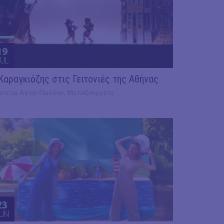
19
UL
 Καραγκιόζης στις Γειτονιές της Αθήνας
ατεία Αγίου Παύλου, Μεταξουργείο
23
UN