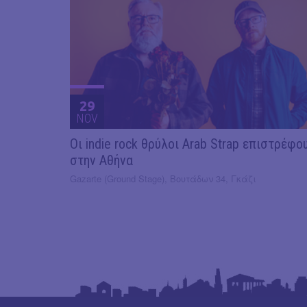
29
NOV
Οι indie rock θρύλοι Arab Strap επιστρέφο
στην Αθήνα
Gazarte (Ground Stage), Βουτάδων 34, Γκάζι