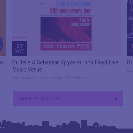
27
NOV
N
υν
Οι Belle & Sebastian έρχονται στο Floyd Live
Οι
Music Venue
Gaz
Live Music Venue, Πειραιώς 117, Αθήνα
ARCHIVE ΜΟΥΣΙΚΗ