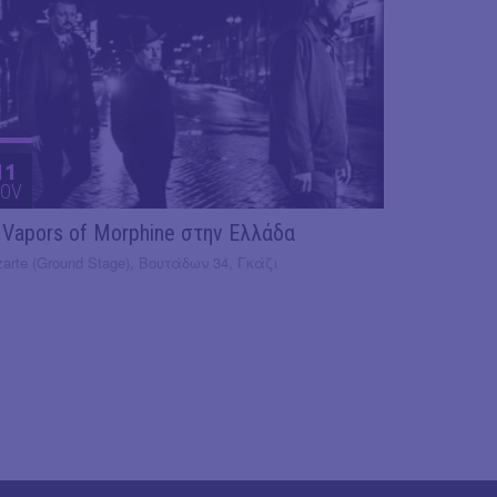
11
OV
 Vapors of Morphine στην Ελλάδα
arte (Ground Stage), Βουτάδων 34, Γκάζι