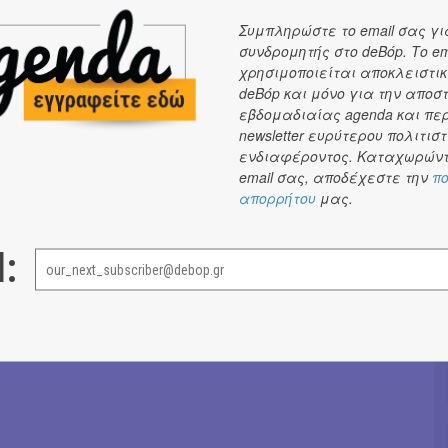
Συμπληρώστε το email σας γι
Μαντώ Χαντζή
→
συνδρομητής στο deBόp. Το em
χρησιμοποιείται αποκλειστικ
deBόp και μόνο για την αποσ
εβδομαδιαίας agenda και πε
newsletter ευρύτερου πολιτιστ
ενδιαφέροντος. Καταχωρώντ
email σας, αποδέχεστε την
πο
απορρήτου
μας.
l: