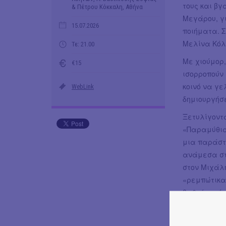
τους και βγ
& Πέτρου Κόκκαλη, Αθήνα
Μεγάρου, γ
15.07.2026
ποιήματα. Σ
Μελίνα Κόλ
Τε: 21.00
Με χιούμορ,
€15
ισορροπούν 
κοινό να γε
WebLink
δημιουργήσ
Ξετυλίγοντα
«Παραμύθια
μια παράστ
ανάμεσα στο
στον Μιχάλ
«ρεμπώτικα
βαθιά αγάπ
«ΓΚΟΛΦΩ», τ
κυκλοφορεί 