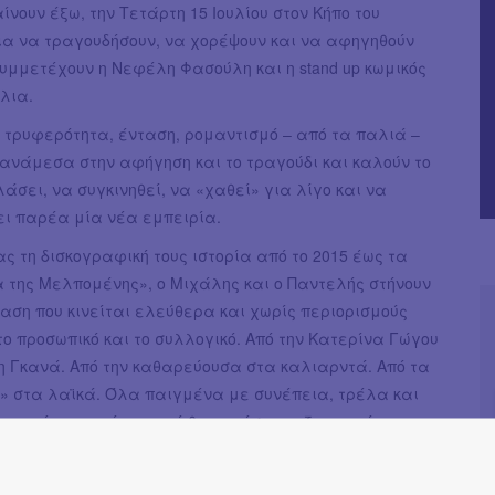
αίνουν έξω, την Τετάρτη 15 Ιουλίου στον Κήπο του
ια να τραγουδήσουν, να χορέψουν και να αφηγηθούν
υμμετέχουν η Νεφέλη Φασούλη και η stand up κωμικός
λια.
 τρυφερότητα, ένταση, ρομαντισμό – από τα παλιά –
ανάμεσα στην αφήγηση και το τραγούδι και καλούν το
λάσει, να συγκινηθεί, να «χαθεί» για λίγο και να
ει παρέα μία νέα εμπειρία.
ς τη δισκογραφική τους ιστορία από το 2015 έως τα
 της Μελπομένης», ο Μιχάλης και ο Παντελής στήνουν
αση που κινείται ελεύθερα και χωρίς περιορισμούς
 προσωπικό και το συλλογικό. Από την Κατερίνα Γώγου
η Γκανά. Από την καθαρεύουσα στα καλιαρντά. Από τα
» στα λαϊκά. Όλα παιγμένα με συνέπεια, τρέλα και
η, ενώ για πρώτη φορά θα ακούσουμε ζωντανά τη
ο νέο δίσκο που έχουν ετοιμάσει τα Καλογεράκια, και
από τις 29 Μαΐου.