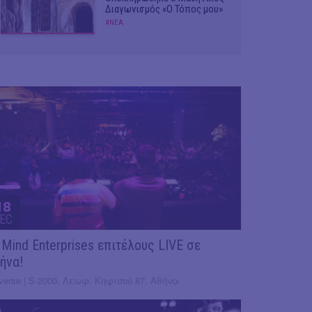
Διαγωνισμός «Ο Τόπος μου»
#ΝΕΑ
18
EC
 Mind Enterprises επιτέλους LIVE σε
ήνα!
verse | S-2000, Λεωφ. Κηφισού 87, Αθήνα