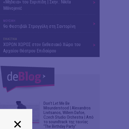
«Μήδεια» του Ευριπίδη | Σκην.: Nikita
Milivojević
ΜΟΥΣΙΚΗ
9o Φεστιβάλ Στρογγύλη στη Σαντορίνη
ΕΙΚΑΣΤΙΚΑ
ΧΟΡΩΝ ΧΩΡΟΣ στον Εκθεσιακό Χώρο του
Αρχαίου Θέατρου Επιδαύρου
Don't Let Me Be
Misunderstood | Alexandros
Livitsanos, Willem Dafoe,
Czech Studio Orchestra | Από
το soundtrack της ταινίας
"The Birthday Party"