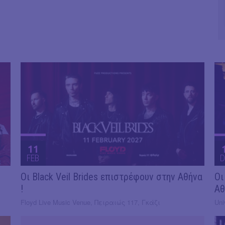
11
FEB
D
Οι Black Veil Brides επιστρέφουν στην Αθήνα
Οι
!
Αθ
Floyd Live Music Venue, Πειραιώς 117, Γκάζι
Uni