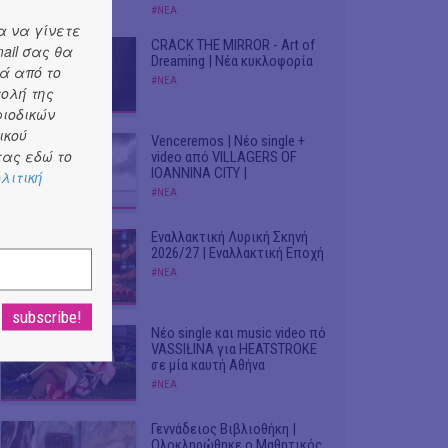
#ΝΕΑ
α να γίνετε
CRACK THE MIRROR - Art of
ail σας θα
Dreaming | Νέα κυκλοφορία
ά από το
#ΝΕΑ
τολή της
ριοδικών
ικού
Venceremos | Νέο single +
ας εδώ το
video από VILLAGERS OF
IOANNINA CITY |
λιτική
#ΝΕΑ
Εναλλακτική Λυρική Σκηνή
2026/27 | Εναλλακτική Εποχή
#ΝΕΑ
Νέο single και music video πό
VASSIŁINA για HEATSTROKE
σε μία καυτή Αθήνα
#ΝΕΑ
Γεννάδειος Βιβλιοθήκη |
Ολοκληρώθηκε ο Μαθητικός