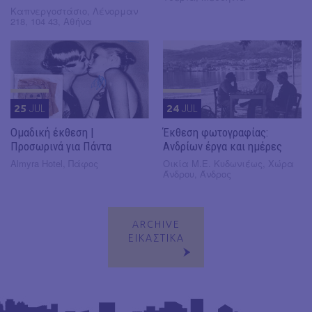
Καπνεργοστάσιο, Λένορμαν
218, 104 43, Αθήνα
25
JUL
24
JUL
Ομαδική έκθεση |
Έκθεση φωτογραφίας:
Προσωρινά για Πάντα
Ανδρίων έργα και ημέρες
Almyra Hotel, Πάφος
Οικία Μ.Ε. Κυδωνιέως, Χώρα
Άνδρου, Άνδρος
ARCHIVE
ΕΙΚΑΣΤΙΚΑ