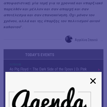
αποφασιστική: μία τομή για το χρονικό και υπαρξιακό
παρελθόν και μέλλον και σαν απαρχή και σαν
αποτέλεσμα και σαν επανεκκίνηση. Όχι μόνον του
χρόνου, αλλά και της ύπαρξης του πολιτισμού αυτού
καθαυτού
".
Αγγελίνα Σπανού
→
TODAY'S EVENTS
OUTDΟORS
4ο Pig Floyd – The Dark Side of the Γρουν | Οι Pink
Floyd συναντούν… τη γουρνοπούλα
ΜΟΥΣΙΚΗ
16o Samos Young Artists Festival
OUTDΟORS
ANILIO PARK FESTIVAL 2026