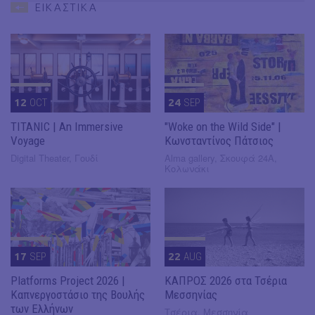
ΕΙΚΑΣΤΙΚΑ
12
OCT
24
SEP
TITANIC | An Immersive
"Woke on the Wild Side" |
Voyage
Κωνσταντίνος Πάτσιος
Digital Theater, Γουδί
Alma gallery, Σκουφά 24Α,
Κολωνάκι
17
SEP
22
AUG
Platforms Project 2026 |
ΚΑΠΡΟΣ 2026 στα Τσέρια
Καπνεργοστάσιο της Βουλής
Μεσσηνίας
των Ελλήνων
Τσέρια, Μεσσηνία