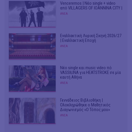
Venceremos | Νέο single + video
από VILLAGERS OF IOANNINA CITY |
#ΝΕΑ
Εναλλακτική Λυρική Σκηνή 2026/27
| Εναλλακτική Εποχή
#ΝΕΑ
Νέο single και music video πό
VASSIŁINA για HEATSTROKE σε μία
καυτή Αθήνα
#ΝΕΑ
Γεννάδειος Βιβλιοθήκη |
Ολοκληρώθηκε ο Μαθητικός
Διαγωνισμός «Ο Τόπος μου»
#ΝΕΑ