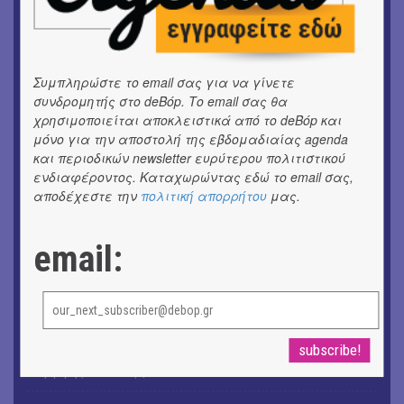
ΜΟΥΣΙΚΗ
Το 6ο Kournos Music Festival στη Λήμνο
Συμπληρώστε το email σας για να γίνετε
ΚΙΝ/ΦΟΣ
συνδρομητής στο deBόp. Το email σας θα
Κινηματογράφος με ελεύθερη είσοδο στη Δημοτική
χρησιμοποιείται αποκλειστικά από το deBόp και
Αγορά Κυψέλης
μόνο για την αποστολή της εβδομαδιαίας agenda
και περιοδικών newsletter ευρύτερου πολιτιστικού
ΘΕΑΤΡΟ / ΧΟΡΟΣ
ενδιαφέροντος. Καταχωρώντας εδώ το email σας,
«ΑΗ ΛΑΟΣ» | Ένα σκηνικό ρέκβιεμ για την ήττα ενός
αποδέχεστε την
πολιτική απορρήτου
μας.
λαού
ΕΙΚΑΣΤΙΚΑ
email:
Ομαδική έκθεση | Προσωρινά για Πάντα
ΕΙΚΑΣΤΙΚΑ
Έκθεση φωτογραφίας: Ανδρίων έργα και ημέρες
ΕΙΚΑΣΤΙΚΑ
Αργύρης Ραλλιάς | Λιτανεία