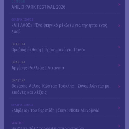
OUTDΟORS
ANILIO PARK FESTIVAL 2026
ΘΕΑΤΡΟ / ΧΟΡΟΣ
«ΑΗ ΛΑΟΣ» | Ένα σκηνικό ρέκβιεμ για την ήττα ενός
λαού
ΕΙΚΑΣΤΙΚΑ
Ομαδική έκθεση | Προσωρινά για Πάντα
ΕΙΚΑΣΤΙΚΑ
Αργύρης Ραλλιάς | Λιτανεία
ΕΙΚΑΣΤΙΚΑ
Θανάσης Λάλας-Κώστας Τσόκλης - Συνομιλώντας με
εικόνες και λέξεις
ΘΕΑΤΡΟ / ΧΟΡΟΣ
«Μήδεια» του Ευριπίδη | Σκην.: Nikita Milivojević
ΜΟΥΣΙΚΗ
9o Φεστιβάλ Στρογγύλη στη Σαντορίνη