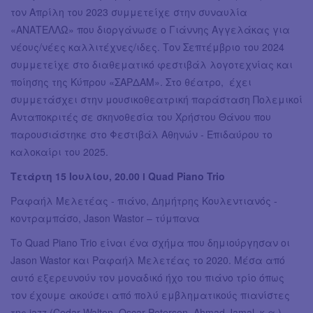
τον Απρίλη του 2023 συμμετείχε στην συναυλία
«ΑΝΑΤΕΛΛΩ» που διοργάνωσε ο Γιάννης Αγγελάκας για
νέους/νέες καλλιτέχνες/ιδες. Τον Σεπτέμβριο του 2024
συμμετείχε στο διαθεματικό φεστιβάλ λογοτεχνίας και
ποίησης της Κύπρου «ΣΑΡΔΑΜ». Στο θέατρο, έχει
συμμετάσχει στην μουσικοθεατρική παράσταση Πολεμικοί
Ανταποκριτές σε σκηνοθεσία του Χρήστου Θάνου που
παρουσιάστηκε στο Φεστιβάλ Αθηνών - Επιδαύρου το
καλοκαίρι του 2025.
Τετάρτη 15 Ιουλίου, 20.00 ӏ Quad Piano Trio
Ραφαήλ Μελετέας - πιάνο, Δημήτρης Κουλεντιανός -
κοντραμπάσο, Jason Wastor – τύμπανα
Το Quad Piano Trio είναι ένα σχήμα που δημιούργησαν οι
Jason Wastor και Ραφαήλ Μελετέας το 2020. Μέσα από
αυτό εξερευνούν τον μοναδικό ήχο του πιάνο τρίο όπως
τον έχουμε ακούσει από πολύ εμβληματικούς πιανίστες
της jazz (Cedar Walton, Oscar Peterson, Ahmad Jamal, κ.α.),