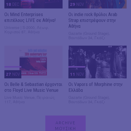
18
DEC
29
NOV
Οι Mind Enterprises
Οι indie rock θρύλοι Arab
επιτέλους LIVE σε Αθήνα!
Strap επιστρέφουν στην
Αθήνα
Universe | S-2000, Λεωφ.
Κηφισού 87, Αθήνα
Gazarte (Ground Stage),
Βουτάδων 34, Γκάζι
27
NOV
11
NOV
Οι Belle & Sebastian έρχονται
Οι Vapors of Morphine στην
στο Floyd Live Music Venue
Ελλάδα
Live Music Venue, Πειραιώς
Gazarte (Ground Stage),
117, Αθήνα
Βουτάδων 34, Γκάζι
ARCHIVE
ΜΟΥΣΙΚΗ