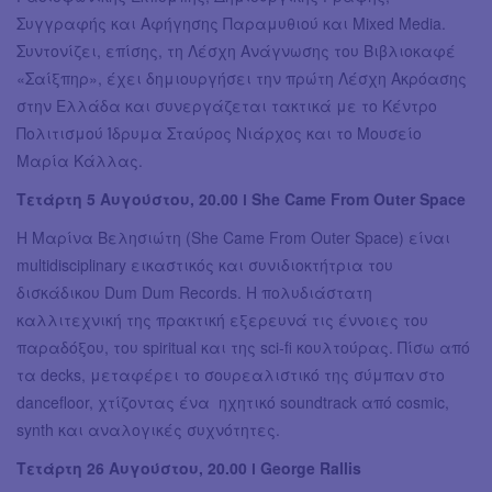
Συγγραφής και Αφήγησης Παραμυθιού και Mixed Media.
Συντονίζει, επίσης, τη Λέσχη Ανάγνωσης του Βιβλιοκαφέ
«Σαίξπηρ», έχει δημιουργήσει την πρώτη Λέσχη Ακρόασης
στην Ελλάδα και συνεργάζεται τακτικά με το Κέντρο
Πολιτισμού Ίδρυμα Σταύρος Νιάρχος και το Μουσείο
Μαρία Κάλλας.
Τετάρτη 5 Αυγούστου, 20.00 ӏ She Came From Outer Space
Η Μαρίνα Βελησιώτη (She Came From Outer Space) είναι
multidisciplinary εικαστικός και συνιδιοκτήτρια του
δισκάδικου Dum Dum Records. Η πολυδιάστατη
καλλιτεχνική της πρακτική εξερευνά τις έννοιες του
παραδόξου, του spiritual και της sci-fi κουλτούρας. Πίσω από
τα decks, μεταφέρει το σουρεαλιστικό της σύμπαν στο
dancefloor, χτίζοντας ένα ηχητικό soundtrack από cosmic,
synth και αναλογικές συχνότητες.
Τετάρτη 26 Αυγούστου, 20.00 ӏ George Rallis