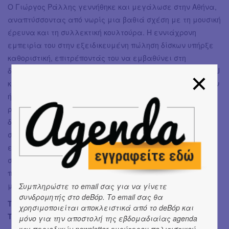
Ο Γιώργος Ράλλης γεννήθηκε και μεγάλωσε στην Αθήνα,
αναπτύσσοντας από νωρίς μια βαθιά σχέση με τη μουσική
έρευνα και τη συλλεκτική κουλτούρα. Η εννιάχρονη
εμπειρία του στην εξειδικευμένη πώληση δίσκων υπήρξε
καθοριστική, επιτρέποντάς του να εμβαθύνει στη
δισκογραφία και να διαμορφώσει την αισθητική του ως DJ
και συλλέκτη μέσα από την αδιάκοπη αναζήτηση σπάνιων
ήχων σε βινύλια και CD. Σήμερα, ως ενεργός DJ και
ραδιοφωνικός παραγωγός, φιλοξενείται μηνιαίως στον
διεθνή ιντερνετικό σταθμό Radio Alhara, ενώ εμφανίζεται
σε επιλεγμένους χώρους της Αθήνας. Οι μουσικές του
επιλογές ισορροπούν ανάμεσα στο οικείο και το εξωτικό,
συνθέτοντας ένα ηχητικό τοπίο που εξερευνά την
παγκόσμια μουσική σκηνή με μια ιδιαίτερη, εκλεκτική
ματιά.
Συμπληρώστε το email σας για να γίνετε
συνδρομητής στο deBόp. Το email σας θα
Τετάρτη 2 Σεπτεμβρίου, 20.00 ӏ George Kontrafouris Baby
χρησιμοποιείται αποκλειστικά από το deBόp και
Trio
μόνο για την αποστολή της εβδομαδιαίας agenda