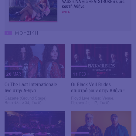
VASSIŁINA για HEATSTROKE σε μία
καυτή Αθήνα
#ΝΕΑ
ΜΟΥΣΙΚΗ
20
MAR
11
FEB
Οι The Last Internationale
Οι Black Veil Brides
live στην Αθήνα
επιστρέφουν στην Αθήνα !
Gazarte (Ground Stage),
Floyd Live Music Venue,
Βουτάδων 34, Γκάζι
Πειραιώς 117, Γκάζι