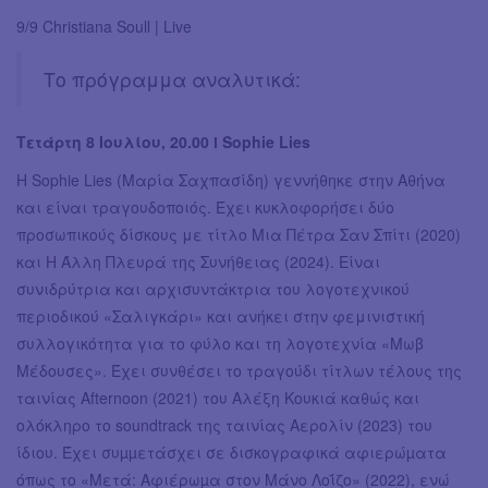
9/9 Christiana Soull | Live
Το πρόγραμμα αναλυτικά:
Τετάρτη 8 Ιουλίου, 20.00 ӏ Sophie Lies
Η Sophie Lies (Μαρία Σαχπασίδη) γεννήθηκε στην Αθήνα
και είναι τραγουδοποιός. Έχει κυκλοφορήσει δύο
προσωπικούς δίσκους με τίτλο Μια Πέτρα Σαν Σπίτι (2020)
και Η Άλλη Πλευρά της Συνήθειας (2024). Είναι
συνιδρύτρια και αρχισυντάκτρια του λογοτεχνικού
περιοδικού «Σαλιγκάρι» και ανήκει στην φεμινιστική
συλλογικότητα για το φύλο και τη λογοτεχνία «Μωβ
Μέδουσες». Έχει συνθέσει το τραγούδι τίτλων τέλους της
ταινίας Afternoon (2021) του Αλέξη Κουκιά καθώς και
ολόκληρο το soundtrack της ταινίας Αερολίν (2023) του
ίδιου. Έχει συµµετάσχει σε δισκογραφικά αφιερώµατα
όπως το «Μετά: Αφιέρωµα στον Μάνο Λοΐζο» (2022), ενώ