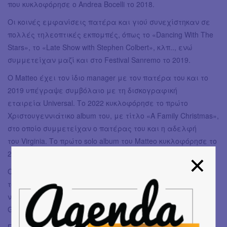
που κυκλοφόρησε ο Andrea Bocelli το 2018.
Οι κοινές εμφανίσεις πατέρα και γιού συνεχίστηκαν σε
πολλές τηλεοπτικές εκπομπές, όπως το «Dancing With The
Stars», το «Late Show with Stephen Colbert», κλπ.., ενώ
συμμετείχαν μαζί και στο Festival Sanremo το 2019.
Ο Matteo έχει τον ίδιο manager με τον πατέρα του και το
2019 υπέγραψε συμβόλαιο με τη δισκογραφική
εταιρεία Universal. Το 2022 κυκλοφόρησε το πρώτο
Χριστουγεννιάτικο album του, με τίτλο «A Family Christmas»,
στο οποίο συμμετείχαν ο πατέρας του και η αδελφή
του Virginia. Το πρώτο solo album του Matteo κυκλοφόρησε το
2023.
Όσοι παρακολούθησαν την τελετή των Όσκαρ, το Μάρτιο
του 2024, θα απόλαυσαν τον Matteo να τραγουδάει
ντουέτο με τον πατέρα του την επιτυχία «Time To Say
Goodbye».