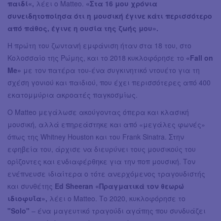
παιδί«,
λέει ο Matteo.
«Στα 16 μου χρόνια
συνειδητοποίησα ότι η μουσική έγινε κάτι περισσότερο
από πάθος, έγινε η ουσία της ζωής μου».
Η πρώτη του ζωντανή εμφάνιση ήταν στα 18 του, στο
Κολοσσαίο της Ρώμης, και το 2018 κυκλοφόρησε το
«Fall on
Me»
με τον πατέρα του-ένα συγκινητικό ντουέτο για τη
σχέση γονιού και παιδιού, που έχει περισσότερες από 400
εκατομμύρια ακροατές παγκοσμίως.
Ο Matteo μεγάλωσε ακούγοντας όπερα και κλασική
μουσική, αλλά επηρεάστηκε και από «μεγάλες φωνές»
όπως της Whitney Houston και του Frank Sinatra. Στην
εφηβεία του, άρχισε να διευρύνει τους μουσικούς του
ορίζοντες και ενδιαφέρθηκε για την ποπ μουσική. Τον
ενέπνευσε ιδιαίτερα ο τότε ανερχόμενος τραγουδιστής
και συνθέτης
Ed Sheeran «Πραγματικά τον θεωρώ
ιδιοφυΐα»,
λέει ο Matteo. Το 2020, κυκλοφόρησε το
"Solo"
– ένα μαγευτικό τραγούδι αγάπης που συνδυάζει