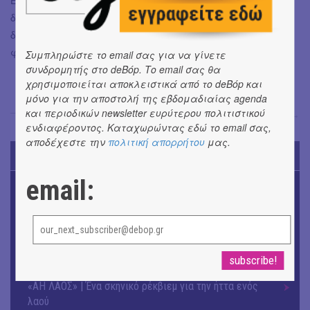
Εκτός από τα φωνητικά του προσόντα όμως, ο Matteo, έχει
διακριθεί και ως μοντέλο. Το 2018 συμμετείχε στη
διαφημιστική καμπάνια της εταιρείας Guess, όπου
φωτογραφήθηκε στο πλευρό της Jennifer Lopez.
Συμπληρώστε το email σας για να γίνετε
συνδρομητής στο deBόp. Το email σας θα
χρησιμοποιείται αποκλειστικά από το deBόp και
μόνο για την αποστολή της εβδομαδιαίας agenda
και περιοδικών newsletter ευρύτερου πολιτιστικού
Σόνια Βλάντη
→
ενδιαφέροντος. Καταχωρώντας εδώ το email σας,
αποδέχεστε την
πολιτική απορρήτου
μας.
TODAY'S EVENTS
email:
ΜΟΥΣΙΚΗ
16o Samos Young Artists Festival
ΜΟΥΣΙΚΗ
Το 6ο Kournos Music Festival στη Λήμνο
ΘΕΑΤΡΟ / ΧΟΡΟΣ
«ΑΗ ΛΑΟΣ» | Ένα σκηνικό ρέκβιεμ για την ήττα ενός
λαού