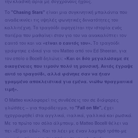
την κλασική άρια με σύγχρονους ήχους.
Το
"Chasing Stars"
είναι μια συγκινητική μπαλάντα που
αναδεικνύει τις υψηλές φωνητικές δυνατότητες του
καλλιτέχνη. Το τραγούδι αφηγείται την ιστορία ενός
πατέρα που μαθαίνει στον γιο του να ανακαλύπτει τον
εαυτό του και να
«είναι ο εαυτός του».
Το τραγούδι
γράφτηκε ειδικά για τον Matteo από τον Ed Sheeran, για
τον οποίο ο Bocelli δηλώνει:
«Και οι δύο μεγαλώσαμε σε
οικογένειες που τιμούν πολύ τη μουσική. Αυτός έγραψε
αυτό το τραγούδι, αλλά φάνηκε σαν να ήταν
γραμμένο αποκλειστικά για εμένα. νιώθω πραγματικά
τιμή».
Ο Matteo κυκλοφορεί τις συνθέσεις του σε διάφορες
γλώσσες – για παράδειγμα, το
"Fall on Me",
έχει
ηχογραφηθεί στα αγγλικά, ιταλικά, γαλλικά και ρωσικά.
Με το πρώτο του σόλο άλμπουμ, ο Matteo Bocelli θέλει να
πει «Είμαι εδώ». Και το λέει με έναν λαμπρό τρόπο-με