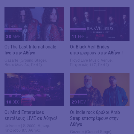
20
MAR
11
FEB
Οι The Last Internationale
Οι Black Veil Brides
live στην Αθήνα
επιστρέφουν στην Αθήνα !
Gazarte (Ground Stage),
Floyd Live Music Venue,
Βουτάδων 34, Γκάζι
Πειραιώς 117, Γκάζι
18
DEC
29
NOV
Οι Mind Enterprises
Οι indie rock θρύλοι Arab
επιτέλους LIVE σε Αθήνα!
Strap επιστρέφουν στην
Αθήνα
Universe | S-2000, Λεωφ.
Κηφισού 87, Αθήνα
Gazarte (Ground Stage),