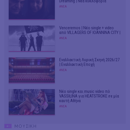
Dreaming | Νέα κυκλοφορία
#ΝΕΑ
Venceremos | Νέο single + video
από VILLAGERS OF IOANNINA CITY |
#ΝΕΑ
Εναλλακτική Λυρική Σκηνή 2026/27
| Εναλλακτική Εποχή
#ΝΕΑ
Νέο single και music video πό
VASSIŁINA για HEATSTROKE σε μία
καυτή Αθήνα
#ΝΕΑ
ΜΟΥΣΙΚΗ