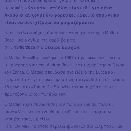
μια νέα σύγχρονη προσσέγγιση της κλασικής
μουσικής.
«Και πάνω απ' όλα, είμαι εδώ για σένα.
Ακόμα κι αν ζούμε διαφορετικές ζωές, το σημαντικό
είναι να συνεχίζουμε να μοιραζόμαστε».
Νέος, ταλαντούχος, όμορφος και γοητευτικός, ο Matteo
Bocelli θα αγγίξει τις καρδιές μας
στις
13/08/2025
στο
Θέατρο Βράχων.
Ο Matteo Bocelli γεννήθηκε το 1997 στην Lucca και είναι ο
μικρότερος γιος του Andrea Bocellli και της πρώτης συζύγου
του Enrica. Ο Matteo σπούδασε στο Ωδείο της Lucca και
εμφανίστηκε για πρώτη φορά ως τραγουδιστής σε ηλικία
18 ετών, στο «Teatro Del Silenzio» το οποίο χτίστηκε με
πρωτοβουλία του πατέρα του.
Ο Matteo έχει συνοδεύσει τον πατέρα του σε πολλές
συναυλίες και τραγούδησε μαζί του το επιτυχημένο
ντουέτο τους, με τίτλο
«Fall On Me», το οποίο περιλαμβάνεται στο άλμπουμ «Si»,