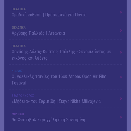
ΕΙΚΑΣΤΙΚΑ
Ομαδική έκθεση | Προσωρινά για Πάντα
ΕΙΚΑΣΤΙΚΑ
Αργύρης Ραλλιάς | Λιτανεία
ΕΙΚΑΣΤΙΚΑ
Θανάσης Λάλας-Κώστας Τσόκλης - Συνομιλώντας με
εικόνες και λέξεις
ΚΙΝ/ΦΟΣ
Οι γαλλικές ταινίες του 16ου Athens Open Air Film
Festival
ΘΕΑΤΡΟ / ΧΟΡΟΣ
«Μήδεια» του Ευριπίδη | Σκην.: Nikita Milivojević
ΜΟΥΣΙΚΗ
9o Φεστιβάλ Στρογγύλη στη Σαντορίνη