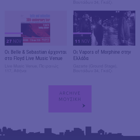
Βουτάδων 34, Γκάζι
27
NOV
11
NOV
Οι Belle & Sebastian έρχονται
Οι Vapors of Morphine στην
στο Floyd Live Music Venue
Ελλάδα
Live Music Venue, Πειραιώς
Gazarte (Ground Stage),
117, Αθήνα
Βουτάδων 34, Γκάζι
ARCHIVE
ΜΟΥΣΙΚΗ