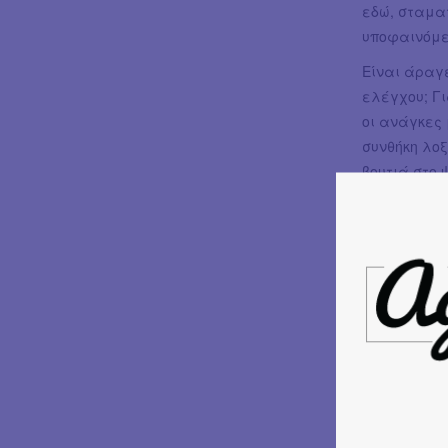
εδώ, σταμα
υποφαινόμεν
Είναι άραγ
ελέγχου; Γι
οι ανάγκες 
συνθήκη λοξ
βουτιά στο 
χειραγώγησ
διαμορφώνο
μέσα σε μι
τη νευραλγι
απόστασης,
αναδιαμορφ
δραματουργί
έργο απογυμ
βρισκόμαστε
Ταυτότητα