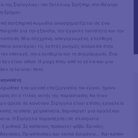
α της Στρίγγλας» του Ουίλλιαμ Σαίξπηρ, στο Θέατρο
η Ερήμου.
ική σαιξπηρική κωμωδία ανασχηματίζεται σε ένα
παιχνίδι για την εξουσία, την έμφυλη ταυτότητα και την
καταπίεση. Μια σύγχρονη, απογυμνωμένη, ελεύθερη
 οποία ανατέμνει τις λεπτές ρωγμές ανάμεσα στην
 την υποταγή, την ελευθερία και τη συμμόρφωση. Ένα
υ δεν είναι αθώο. Η μάχη πίσω από το γέλιο και μια
 δεν τελειώνει ποτέ.
σκηνοθέτη
ηρώθηκε η κειμενική επεξεργασία του έργου, ήμουν
υρος ότι ο τίτλος αυτής της παράστασης θα ήταν
Δεν άρεσε σε κανέναν. Στρίγγλα είναι επίσης εργαλείο
ανσης το οποίο, χειροκίνητα, δημιουργεί μια ομαλή και
νεια. Η Στρίγγλα παραπέμπει σε πλάσματα
ή μυθικά. Σε κάποιους προκαλεί φόβο. Ερινύες,
Μάγισσες, Πριγκίπισσες και λοιπά δαιμόνια… Και κάπου