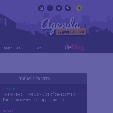
T FOOD N' TUNES
ΣΤΟ ΣΠΙΤΙ
TODAY'S EVENTS
OUTDΟORS
4ο Pig Floyd – The Dark Side of the Γρουν | Οι
Pink Floyd συναντούν… τη γουρνοπούλα
ΜΟΥΣΙΚΗ