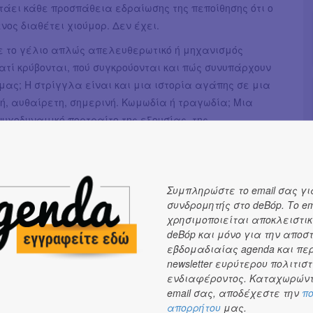
τάει κάθε προσπάθεια εδραίωσης της πεποίθησης ότι ο
ος διαθέτει χιούμορ. Δεν έχει.
ε το γέλιο απλώς απελευθερωτικό ή μηχανισμός
ατί κρύβονται, πού συγκρούονται και πώς συνυπάρχουν
μας; Η στρίγγλα είναι και μια ιστορία αγάπης σε μια
ή, αυθαίρετη, σημερινή. Κωμωδία ή τραγωδία; Μια
ψυχοδυναμικό πορτραίτο της εξουσίας, της
ης και του ελέγχου. Ποιες μορφές εξαναγκασμού
υν την ταυτότητά μας; Πώς κατασκευάζονται οι ρόλοι
α σχέση; Η παράσταση επιχειρεί να επανεξετάσει αυτή
κή και αμφίσημη ισορροπία, μέσα από το πρίσμα της
Συμπληρώστε το email σας γι
συνδρομητής στο deBόp. Το em
 της ειρωνείας και της υπερβολής. Όλα συνεχώς
χρησιμοποιείται αποκλειστικ
ώνονται και επαναπροσδιορίζονται. Κι όσο η
deBόp και μόνο για την αποσ
α οδηγεί σε κάτι πιο σκοτεινό και επικίνδυνο, όσο το
εβδομαδιαίας agenda και πε
νώνεται από τα ιστορικά χαρακτηριστικά του,
newsletter ευρύτερου πολιτιστ
 σε ένα πεδίο μάχης. Το σπίτι μας. Καλή διασκέδαση;
ενδιαφέροντος. Καταχωρώντ
email σας, αποδέχεστε την
πο
 παράστασης
απορρήτου
μας.