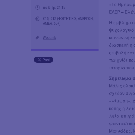
«Το Ημέρωμ
Δε & Τρ: 21:15
ΕΛΕΡ – Ελέν
€15, €12 (ΦΟΙΤΗΤΙΚΟ, ΑΝΕΡΓΩΝ,
Η εμβληματ
ΑΜΕΑ, 65+)
ψυχολογικό 
κοινωνική 
WebLink
διασκευή η
επιβολή και
παιχνίδι πο
ιστορία που
Σημείωμα 
Μόλις ολοκλ
σχεδόν σίγο
«Φίμωση». 
κοπής ή λεί
λεία επιφά
φανταστικά 
Μαινάδες, 