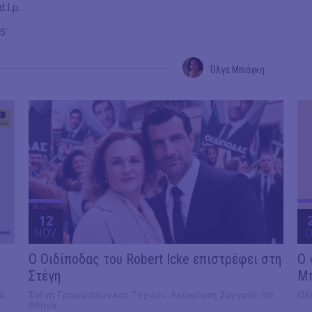
.l.p.
5’
Όλγα Μπιάγκη
→
12
NOV
O
ς
O Οιδίποδας του Robert Icke επιστρέφει στη
Ο 
Στέγη
Μ
2,
Στέγη Γραμμάτων και Τεχνών, Λεωφόρος Συγγρού 107,
Θέα
Αθήνα