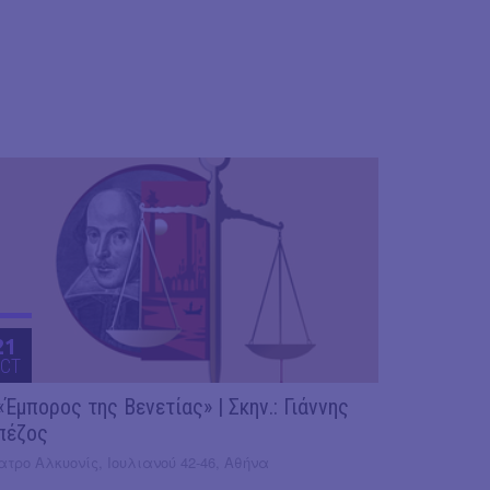
21
CT
«Έμπορος της Βενετίας» | Σκην.: Γιάννης
πέζος
τρο Αλκυονίς, Ιουλιανού 42-46, Αθήνα