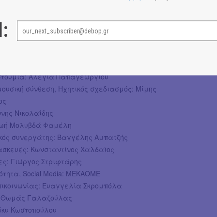
ημήτρης Λιόλιος, Αναστασία Χατζάρα
σισμένο στο έργο του Ο. Σαίξπηρ – «Το Ημέρωμα της
l:
 Σκηνοθεσία: Δημήτρης Λιόλιος
ιασκευή, Δραματουργική επεξεργασία: Δημήτρης
ναστασία Χατζάρα
οστούμια: Αλέγια Παπαγεωργίου
ουσική σύνθεση, Ηχητικός σχεδιασμός: Μίμης
ος
ννης Νικολαΐδης
Ζωή Μολυβδά Φαμέλη
κός συνεργάτης: Βαγγέλης Αμπατζής
τασκευές: Κωνσταντίνος Χαλδαίος
ς: Γιώργος Στριφτάρης
ότητα, Social Media: ΜΕΚΑΟΜΕ
πικοινωνίας: Ευαγγελία Σκρομπόλα
: Θωμάς Γαλαζούλας
ίκυ Κωστοπούλου