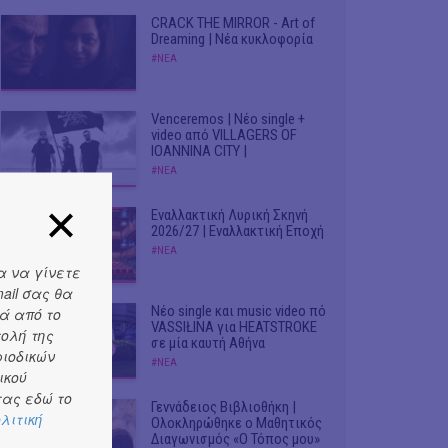
CRACK THE MIRROR - Art of
Dreaming | Νέα κυκλοφορία
#ΝΕΑ
Venceremos | Νέο single +
video από VILLAGERS OF
IOANNINA CITY |
#ΝΕΑ
Εναλλακτική Λυρική Σκηνή
2026/27 | Εναλλακτική Εποχή
#ΝΕΑ
α να γίνετε
ail σας θα
Νέο single και music video πό
ά από το
VASSIŁINA για HEATSTROKE
τολή της
σε μία καυτή Αθήνα
ριοδικών
#ΝΕΑ
ικού
ας εδώ το
Γεννάδειος Βιβλιοθήκη |
λιτική
Ολοκληρώθηκε ο Μαθητικός
Διαγωνισμός «Ο Τόπος μου»