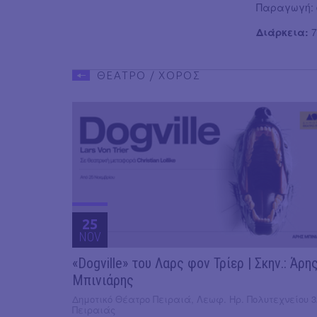
Παραγωγή: d
Διάρκεια:
7
ΘΕΑΤΡΟ / ΧΟΡΟΣ
25
NOV
«Dogville» του Λαρς φον Τρίερ | Σκην.: Άρη
Μπινιάρης
Δημοτικό Θέατρο Πειραιά, Λεωφ. Ηρ. Πολυτεχνείου 3
Πειραιάς