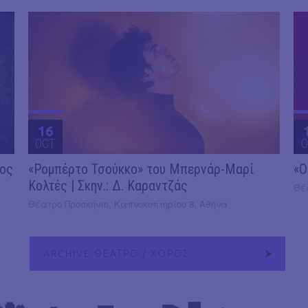
16
OCT
O
2ος
«Ρομπέρτο Τσούκκο» του Μπερνάρ-Μαρί
«Ο
Κολτές | Σκην.: Δ. Καραντζάς
Θέ
Θέατρο Προσκήνιο, Καπνοκοπτηρίου 8, Αθήνα
ARCHIVE ΘΕΑΤΡΟ / ΧΟΡΟΣ