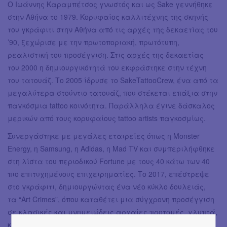
Ο Ιωάννης Καραμπέτσος γνωστός και ως Sake γεννήθηκε
στην Αθήνα το 1979. Κορυφαίος καλλιτέχνης της σκηνής
του γκράφιτι στην Αθήνα από τις αρχές της δεκαετίας του
’90, ξεχώρισε με την πρωτοποριακή, πρωτότυπη,
ρεαλιστική του προσέγγιση. Στις αρχές της δεκαετίας
του 2000 η δημιουργικότητά του εκφράστηκε στην τέχνη
του τατουάζ. Το 2005 ίδρυσε το SakeTattooCrew, ένα από τα
μεγαλύτερα στούντιο τατουάζ, που στέκεται επάξια στην
παγκόσμια tattoo κοινότητα. Παράλληλα έγινε δάσκαλος
μερικών από τους κορυφαίους tattoo artists παγκοσμίως.
Συνεργάστηκε με μεγάλες εταιρείες όπως η Monster
Energy, η Samsung, η Adidas, η Mad TV και συμπεριλήφθηκε
στη λίστα του περιοδικού Fortune με τους 40 κάτω των 40
πιο επιτυχημένους επιχειρηματίες. Το 2017, επέστρεψε
στο γκράφιτι, δημιουργώντας ένα νέο κύκλο δουλειάς,
τα “Art Crimes”, όπου καταθέτει μια σύγχρονη προσέγγιση
σε κλασικές και μνημειώδεις αρχαίες προτομές, γλυπτά,
καμβάδες και μικτές εγκαταστάσεις.