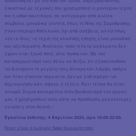
ανασυνθέσει με τον δικό του τρόπο, παρεμβαίνοντας
εικαστικά με τεχνικές που χρησιμοποιεί η μοντέρνα τέχνη
και η urban κουλτούρα, σε αντίγραφα από αιώνια
σύμβολα, μοναδικά γλυπτά, όπως τη Νίκη της Σαμοθράκης,
έναν υπέροχο Απόλλωνα, όχι από ασέβεια, αλλά όπως
λέει ο ίδιος: «η τέχνη της κλασικής εποχής είναι μοναδική
και αξεπέραστη. Ανάλογα, τόσο τέλεια αγάλματα δεν
έχουν γίνει ξανά ποτέ, ούτε πρόκειται. Με τον
κατακερματισμό τους θέλω να δείξω, ότι εξακολουθούν
να διατηρούν τη μεγάλη τους δύναμη και λάμψη, ακόμα
και όταν γίνονται κομμάτια. Δεν με ενδιαφέρει να
δημιουργήσω κάτι άψογο, ή τέλειο. Κάτι τέτοιο θα ήταν
ανιαρό. Συχνά καταφεύγω στον βανδαλισμό των έργων
μου, ή χρησιμοποιώ νέον ώστε να προσδώσω μεγαλύτερες
εντάσεις στον θεατή.»
Εγκαίνια έκθεσης: 4 Απριλίου 2024, ώρα 18:00-22:00.
Ποιος είναι ο Ιωάννης Sake Καραμπέτσος