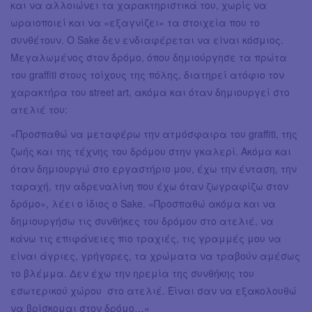
και να αλλοιώνει τα χαρακτηριστικά του, χωρίς να
ωραιοποιεί και να «εξαγνίζει» τα στοιχεία που το
συνθέτουν. Ο Sake δεν ενδιαφέρεται να είναι κόσμιος.
Μεγαλωμένος στον δρόμο, όπου δημιούργησε τα πρώτα
του graffiti στους τοίχους της πόλης, διατηρεί ατόφιο τον
χαρακτήρα του street art, ακόμα και όταν δημιουργεί στο
ατελιέ του:
«Προσπαθώ να μεταφέρω την ατμόσφαιρα του graffiti, της
ζωής και της τέχνης του δρόμου στην γκαλερί. Ακόμα και
όταν δημιουργώ στο εργαστήριο μου, έχω την ένταση, την
ταραχή, την αδρεναλίνη που έχω όταν ζωγραφίζω στον
δρόμο», λέει ο ίδιος ο Sake. «Προσπαθώ ακόμα και να
δημιουργήσω τις συνθήκες του δρόμου στο ατελιέ, να
κάνω τις επιφάνειες πιο τραχιές, τις γραμμές μου να
είναι άγριες, γρήγορες, τα χρώματα να τραβούν αμέσως
το βλέμμα. Δεν έχω την ηρεμία της συνθήκης του
εσωτερικού χώρου στο ατελιέ. Είναι σαν να εξακολουθώ
να βρίσκομαι στον δρόμο…»