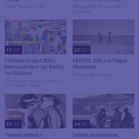
Digital Theater, Γουδί
Alma gallery, Σκουφά 24Α,
Κολωνάκι
17
SEP
22
AUG
Platforms Project 2026 |
ΚΑΠΡΟΣ 2026 στα Τσέρια
Καπνεργοστάσιο της Βουλής
Μεσσηνίας
των Ελλήνων
Τσέρια, Μεσσηνία
Καπνεργοστάσιο, Λένορμαν
218, 104 43, Αθήνα
25
JUL
24
JUL
Ομαδική έκθεση |
Έκθεση φωτογραφίας: