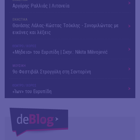
Αργύρης Ραλλιάς | Λιτανεία
ΕΙΚΑΣΤΙΚΑ
Θανάσης Λάλας-Κώστας Τσόκλης - Συνομιλώντας με
εικόνες και λέξεις
ΘΕΑΤΡΟ / ΧΟΡΟΣ
«Μήδεια» του Ευριπίδη | Σκην.: Nikita Milivojević
ΜΟΥΣΙΚΗ
9o Φεστιβάλ Στρογγύλη στη Σαντορίνη
ΘΕΑΤΡΟ / ΧΟΡΟΣ
«Ίων» του Ευρυπίδη