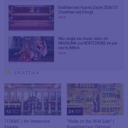
Εναλλακτική Λυρική Σκηνή 2026/27
| Εναλλακτική Εποχή
#ΝΕΑ
Νέο single και music video πό
VASSIŁINA για HEATSTROKE σε μία
καυτή Αθήνα
#ΝΕΑ
ΕΙΚΑΣΤΙΚΑ
12
OCT
24
SEP
TITANIC | An Immersive
"Woke on the Wild Side" |
Voyage
Κωνσταντίνος Πάτσιος