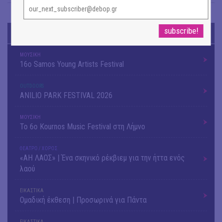
TODAY'S EVENTS
ΜΟΥΣΙΚΗ
16o Samos Young Artists Festival
OUTDΟORS
ANILIO PARK FESTIVAL 2026
ΜΟΥΣΙΚΗ
Το 6ο Kournos Music Festival στη Λήμνο
ΘΕΑΤΡΟ / ΧΟΡΟΣ
«ΑΗ ΛΑΟΣ» | Ένα σκηνικό ρέκβιεμ για την ήττα ενός
λαού
ΕΙΚΑΣΤΙΚΑ
Ομαδική έκθεση | Προσωρινά για Πάντα
ΕΙΚΑΣΤΙΚΑ