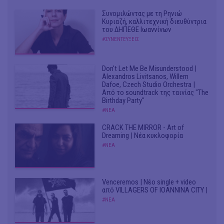
Συνομιλώντας με τη Ρηνιώ
Κυριαζή, καλλιτεχνική διευθύντρια
του ΔΗΠΕΘΕ Ιωαννίνων
#ΣΥΝΕΝΤΕΥΞΕΙΣ
Don't Let Me Be Misunderstood |
Alexandros Livitsanos, Willem
Dafoe, Czech Studio Orchestra |
Από το soundtrack της ταινίας "The
Birthday Party"
#ΝΕΑ
CRACK THE MIRROR - Art of
Dreaming | Νέα κυκλοφορία
#ΝΕΑ
Venceremos | Νέο single + video
από VILLAGERS OF IOANNINA CITY |
#ΝΕΑ