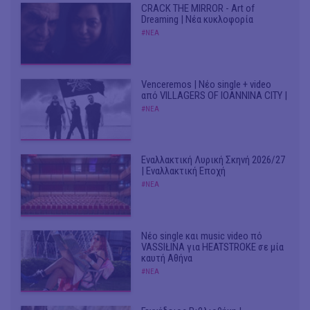
CRACK THE MIRROR - Art of
Dreaming | Νέα κυκλοφορία
#ΝΕΑ
Venceremos | Νέο single + video
από VILLAGERS OF IOANNINA CITY |
#ΝΕΑ
Εναλλακτική Λυρική Σκηνή 2026/27
| Εναλλακτική Εποχή
#ΝΕΑ
Νέο single και music video πό
VASSIŁINA για HEATSTROKE σε μία
καυτή Αθήνα
#ΝΕΑ