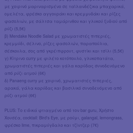
με χοιρινό μαριναρισμένο σε ταϊλανδέζικα μπαχαρικά,
ομελέτα, φρέσκο αγγουράκι και κρεμμυδάκι και ρίζες
φασολιών, με σάλτσα ταμάρινθου και γλυκού ξυδιού από
ρύζι (5,5€)
β) Mendake Noodle Salad με χρωματιστές πιπεριές,
κρεμμύδι, σέλινο, ρίζες φασολιών, παραπούλια,
σέσκουλα, σος από γκρέιπφρουτ, φυστίκι και τσίλι (5,5€)
γ) Κίτρινο curry με φιλέτο κοτόπουλο, γλυκοπατάτα,
χρωματιστές πιπεριές και γάλα καρύδας συνοδευόμενο
από ρύζι ατμού (6€)
δ) Panaeng curry με χοιρινό, χρωματιστές πιπεριές,
αρακά, γάλα καρύδας και βασιλικό συνοδευόμενο από
ρύζι ατμού (6€)
PLUS: Το ειδικά φτιαγμένο από τον bar guru, Χρήστο
Χουσέα, cocktail: Bird's Eye, με ρούμι, galangal, lemongrass,
φρέσκο lime, πικραμύγδαλο και τζίντζερ (7€)