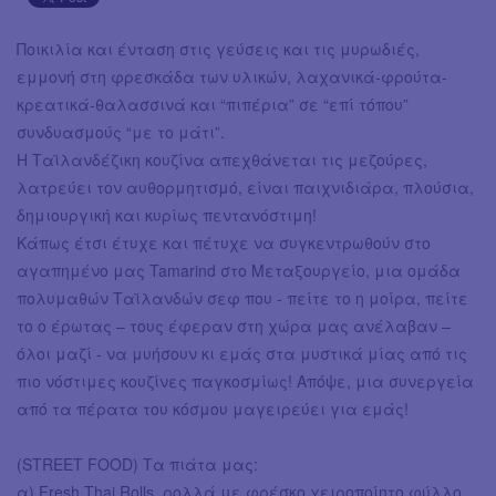
Ποικιλία και ένταση στις γεύσεις και τις μυρωδιές,
εμμονή στη φρεσκάδα των υλικών, λαχανικά-φρούτα-
κρεατικά-θαλασσινά και “πιπέρια” σε “επί τόπου”
συνδυασμούς “με το μάτι”.
Η Ταϊλανδέζικη κουζίνα απεχθάνεται τις μεζούρες,
λατρεύει τον αυθορμητισμό, είναι παιχνιδιάρα, πλούσια,
δημιουργική και κυρίως πεντανόστιμη!
Κάπως έτσι έτυχε και πέτυχε να συγκεντρωθούν στο
αγαπημένο μας Tamarind στο Μεταξουργείο, μια ομάδα
πολυμαθών Ταϊλανδών σεφ που - πείτε το η μοίρα, πείτε
το ο έρωτας – τους έφεραν στη χώρα μας ανέλαβαν –
όλοι μαζί - να μυήσουν κι εμάς στα μυστικά μίας από τις
πιο νόστιμες κουζίνες παγκοσμίως! Απόψε, μια συνεργεία
από τα πέρατα του κόσμου μαγειρεύει για εμάς!
(STREET FOOD) Τα πιάτα μας:
α) Fresh Thai Rolls, ρολλά με φρέσκο χειροποίητο φύλλο,