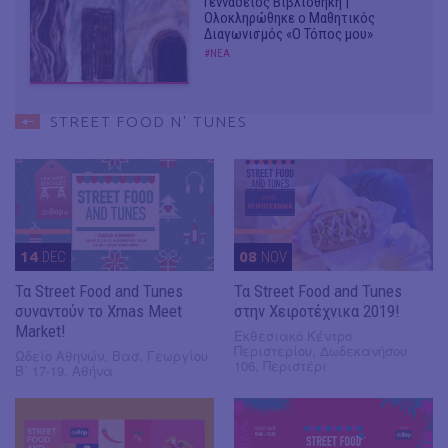
Γεννάδειος Βιβλιοθήκη |
Ολοκληρώθηκε ο Μαθητικός
Διαγωνισμός «Ο Τόπος μου»
#ΝΕΑ
STREET FOOD N' TUNES
14
DEC
08
NOV
Τα Street Food and Tunes
Τα Street Food and Tunes
συναντούν το Xmas Meet
στην Χειροτέχνικα 2019!
Market!
Εκθεσιακό Κέντρο
Περιστερίου, Δωδεκανήσου
Ωδείο Αθηνών, Βασ. Γεωργίου
106, Περιστέρι
Β΄ 17-19, Αθήνα