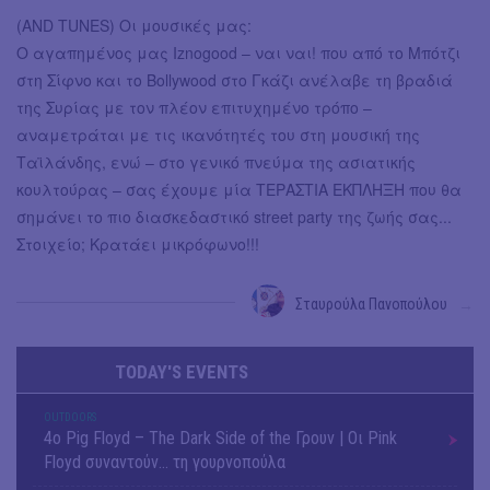
(AND TUNES) Οι μουσικές μας:
Ο αγαπημένος μας Iznogood – ναι ναι! που από το Μπότζι
στη Σίφνο και το Bollywood στο Γκάζι ανέλαβε τη βραδιά
της Συρίας με τον πλέον επιτυχημένο τρόπο –
αναμετράται με τις ικανότητές του στη μουσική της
Ταϊλάνδης, ενώ – στο γενικό πνεύμα της ασιατικής
κουλτούρας – σας έχουμε μία ΤΕΡΑΣΤΙΑ ΕΚΠΛΗΞΗ που θα
σημάνει το πιο διασκεδαστικό street party της ζωής σας...
Στοιχείο; Κρατάει μικρόφωνο!!!
Σταυρούλα Πανοπούλου
→
TODAY'S EVENTS
OUTDΟORS
4ο Pig Floyd – The Dark Side of the Γρουν | Οι Pink
Floyd συναντούν… τη γουρνοπούλα