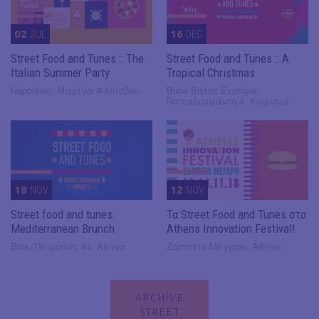
02
JUL
16
DEC
Street Food and Tunes :: The
Street Food and Tunes :: A
Italian Summer Party
Tropical Christmas
Napolitivo, Μαρίνα Φλοίσβου
Buba Bistrot Exotique,
Παπαδιαμάντη 4, Κηφισιά
18
NOV
12
NOV
Street food and tunes:
Τα Street Food and Tunes στο
Mediterranean Brunch
Athens Innovation Festival!
Bios, Πειραιώς 84, Αθήνα
Ζάππειο Μέγαρο, Αθήνα
ARCHIVE
STREET