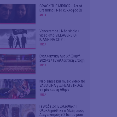
CRACK THE MIRROR - Art of
Dreaming | Νέα κυκλοφορία
#ΝΕΑ
Venceremos | Νέο single +
video από VILLAGERS OF
IOANNINA CITY |
#ΝΕΑ
Εναλλακτική Λυρική Σκηνή
2026/27 | Εναλλακτική Εποχή
#ΝΕΑ
Νέο single και music video πό
VASSIŁINA για HEATSTROKE
σε μία καυτή Αθήνα
#ΝΕΑ
Γεννάδειος Βιβλιοθήκη |
Ολοκληρώθηκε ο Μαθητικός
Διαγωνισμός «Ο Τόπος μου»