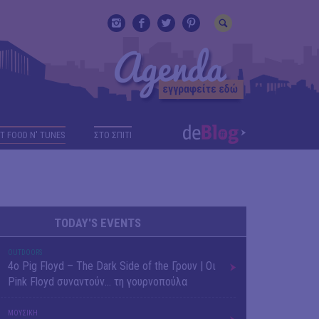
T FOOD N' TUNES
ΣΤΟ ΣΠΙΤΙ
TODAY'S EVENTS
OUTDΟORS
4ο Pig Floyd – The Dark Side of the Γρουν | Οι
Pink Floyd συναντούν… τη γουρνοπούλα
ΜΟΥΣΙΚΗ