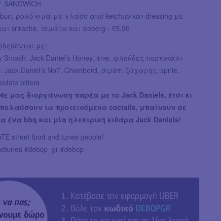
AF SANDWICH
 bun, ρολό κιμά με γλάσο από ketchup και dressing με
ι sriracha, τομάτα και iceberg - €5,90
οδεύονται με:
y Smash: Jack Daniel’s Honey, lime, φλούδες πορτοκάλι
is: Jack Daniel’s No7, Chambord, σιρόπι ζάχαρης, sprite,
olate bitters
ε μας διοργάνωση παρέα με το Jack Daniels, έτσι κι
απολαύσουν τα προτεινόμενα coctails, μπαίνουν σε
 ένα bbq και μία ηλεκτρική κιθάρα Jack Daniels!
E street food and tunes people!
ndtunes #debop_gr #debop