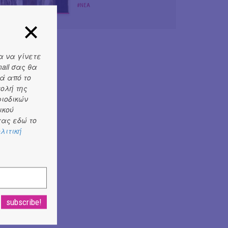
#ΝΕΑ
α να γίνετε
ail σας θα
ά από το
τολή της
ριοδικών
ικού
ας εδώ το
λιτική