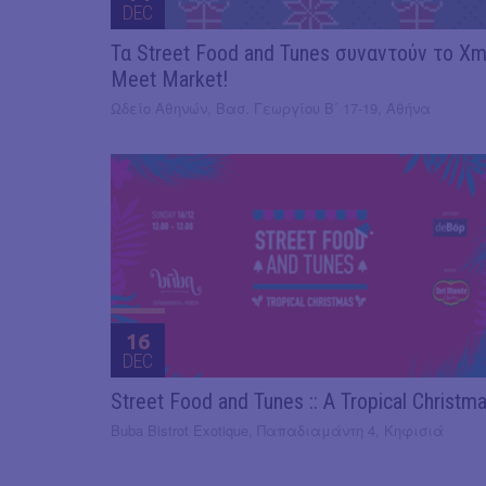
DEC
Τα Street Food and Tunes συναντούν το X
Meet Market!
Ωδείο Αθηνών, Βασ. Γεωργίου Β΄ 17-19, Αθήνα
16
DEC
Street Food and Tunes :: A Tropical Christm
Buba Bistrot Exotique, Παπαδιαμάντη 4, Κηφισιά