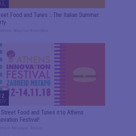
UL
reet Food and Tunes :: The Italian Summer
rty
olitivo, Μαρίνα Φλοίσβου
12
OV
 Street Food and Tunes στο Athens
novation Festival!
ππειο Μέγαρο, Αθήνα