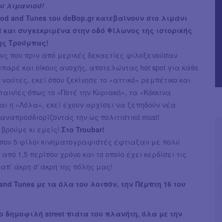
ου λιμανιού!
ood and Tunes του deBop.gr κατεβαίνουν στο λιμάνι
ά και συγκεκριμένα στην οδό Φίλωνος της ιστορικής
ης Τρούμπας!
υς που πριν από μερικές δεκαετίες φιλοξενούσαν
αρέ και οίκους ανοχής, αποτελώντας hot spot για κάθε
 ναύτες, εκεί όπου ξεκίνησε το «αττικό» ρεμπέτικο και
ταινίες όπως το «Ποτέ την Κυριακή», τα «Κόκκινα
ι η «Λόλα», εκεί έχουν αρχίσει να ξεπηδούν νέα
ναπροσδιορίζοντάς την ως πολιτιστικό must!
 βρούμε κι εμείς!
Στο Troubar!
 που 5 φίλοι κινηματογραφιστές έφτιαξαν με πολύ
 από 1,5 περίπου χρόνο και το οποίο έχει κερδίσει τις
απ’ άκρη σ΄άκρη της πόλης μας!
 and Tunes με τα όλα του λοιπόν, την Πέμπτη 16 του
ιο δημοφιλή street πιάτα του πλανήτη, όλα με την