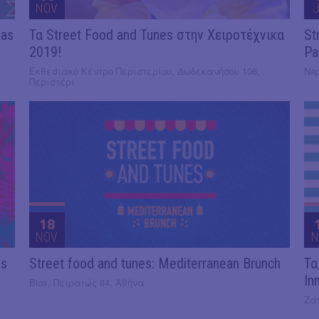
NOV
J
mas
Τα Street Food and Tunes στην Χειροτέχνικα
St
2019!
Pa
Εκθεσιακό Κέντρο Περιστερίου, Δωδεκανήσου 106,
Nap
Περιστέρι
18
NOV
N
as
Street food and tunes: Mediterranean Brunch
Τα
In
Bios, Πειραιώς 84, Αθήνα
Ζά