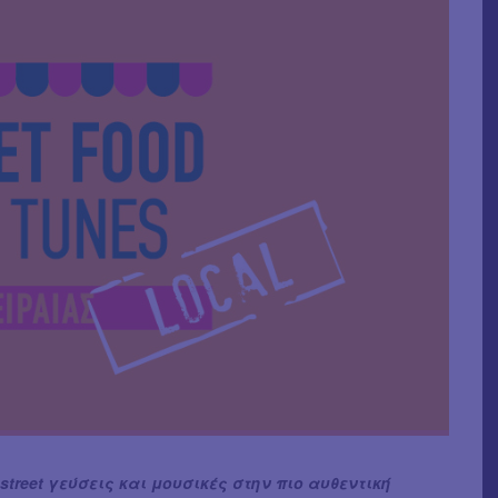
street γεύσεις και μουσικές στην πιο αυθεντική