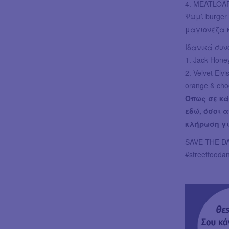
4. MEATLO
Ψωμί burger
μαγιονέζα κα
Ιδανικά συν
1. Jack Hone
2. Velvet Elv
orange & choc
Όπως σε κάθ
εδώ, όσοι 
κλήρωση για
SAVE THE DAT
#streetfooda