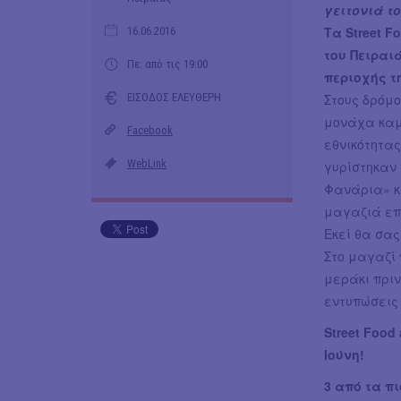
γειτονιά τ
Τα Street F
16.06.2016
του Πειραι
Πε: από τις 19:00
περιοχής τ
ΕΙΣΟΔΟΣ ΕΛΕΥΘΕΡΗ
Στους δρόμο
μονάχα καμπ
Facebook
εθνικότητας
WebLink
γυρίστηκαν 
Φανάρια» κα
μαγαζιά επα
Εκεί θα σας
Στο μαγαζί
μεράκι πριν
εντυπώσεις 
Street Food
Ιούνη!
3 από τα π