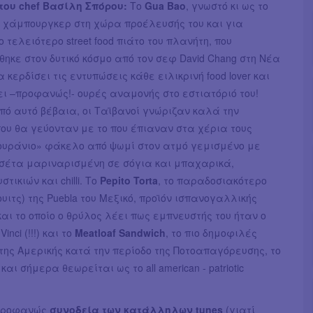
ου chef Βασίλη Σπόρου:
Το
Gua Bao
, γνωστό κι ως το
ο χάμπουργκερ στη χώρα προέλευσής του και για
ο τελειότερο street food πιάτο του πλανήτη, που
ηκε στον δυτικό κόσμο από τον σεφ David Chang στη Νέα
 κερδίσει τις εντυπώσεις κάθε ειλικρινή food lover και
ι –προφανώς!- ουρές αναμονής στο εστιατόριό του!
πό αυτό βέβαια, οι Ταϊβανοί γνώριζαν καλά την
ου θα γεύονταν με το που έπιαναν στα χέρια τους
«ουράνιο» φάκελο από ψωμί στον ατμό γεμισμένο με
νσέτα μαριναρισμένη σε σόγια και μπαχαρικά,
τικιών και chilli. Το
Pepito Torta
, το παραδοσιακότερο
τουιτς) της Puebla του Μεξικό, προϊόν ισπανογαλλικής
αι το οποίο ο θρύλος λέει πως εμπνευστής του ήταν ο
inci (!!!) και το
Meatloaf Sandwich
, το πιο δημοφιλές
d της Αμερικής κατά την περίοδο της Ποτοαπαγόρευσης, το
και σήμερα θεωρείται ως το all american - patriotic
προφανώς
συνοδεία των κατάλληλων tunes
(γιατί