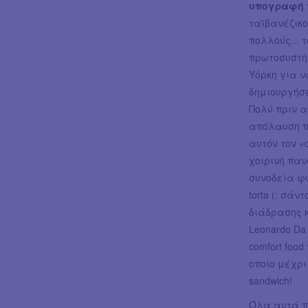
υπογραφή τ
ταϊβανέζικ
πολλούς... τ
πρωτοσυστήθ
Υόρκη για να
δημιουργήσε
Πολύ πριν α
απόλαυση π
αυτόν τον 
χοιρινή πα
συνοδεία φυσ
torta (: σάν
διάδρασης κ
Leonardo Da V
comfort foo
οποίο μέχρι 
sandwich!
Όλα αυτά 