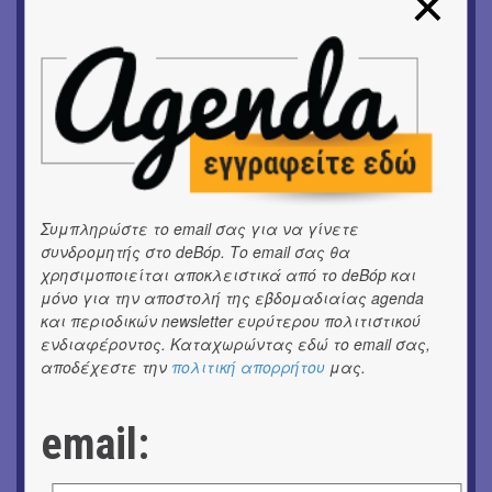
ΜΟΥΣΙΚΗ
Το 6ο Kournos Music Festival στη Λήμνο
ΚΙΝ/ΦΟΣ
Κινηματογράφος με ελεύθερη είσοδο στη Δημοτική
Αγορά Κυψέλης
ΘΕΑΤΡΟ / ΧΟΡΟΣ
«ΑΗ ΛΑΟΣ» | Ένα σκηνικό ρέκβιεμ για την ήττα ενός
λαού
Συμπληρώστε το email σας για να γίνετε
συνδρομητής στο deBόp. Το email σας θα
ΕΙΚΑΣΤΙΚΑ
χρησιμοποιείται αποκλειστικά από το deBόp και
Ομαδική έκθεση | Προσωρινά για Πάντα
μόνο για την αποστολή της εβδομαδιαίας agenda
και περιοδικών newsletter ευρύτερου πολιτιστικού
ΕΙΚΑΣΤΙΚΑ
ενδιαφέροντος. Καταχωρώντας εδώ το email σας,
Αργύρης Ραλλιάς | Λιτανεία
αποδέχεστε την
πολιτική απορρήτου
μας.
ΕΙΚΑΣΤΙΚΑ
Θανάσης Λάλας-Κώστας Τσόκλης - Συνομιλώντας με
email:
εικόνες και λέξεις