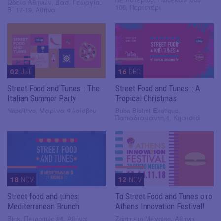
Ωδείο Αθηνών, Βασ. Γεωργίου
106, Περιστέρι
Β΄ 17-19, Αθήνα
02
JUL
16
DEC
Street Food and Tunes :: The
Street Food and Tunes :: A
Italian Summer Party
Tropical Christmas
Napolitivo, Μαρίνα Φλοίσβου
Buba Bistrot Exotique,
Παπαδιαμάντη 4, Κηφισιά
18
NOV
12
NOV
Street food and tunes:
Τα Street Food and Tunes στο
Mediterranean Brunch
Athens Innovation Festival!
Bios, Πειραιώς 84, Αθήνα
Ζάππειο Μέγαρο, Αθήνα