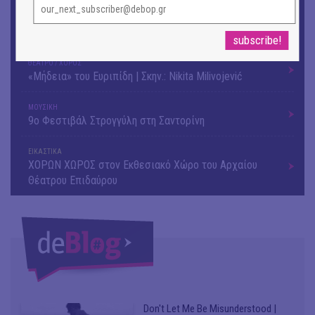
ΚΙΝ/ΦΟΣ
Οι γαλλικές ταινίες του 16ου Athens Open Air Film
Festival
ΘΕΑΤΡΟ / ΧΟΡΟΣ
«Μήδεια» του Ευριπίδη | Σκην.: Nikita Milivojević
ΜΟΥΣΙΚΗ
9o Φεστιβάλ Στρογγύλη στη Σαντορίνη
ΕΙΚΑΣΤΙΚΑ
ΧΟΡΩΝ ΧΩΡΟΣ στον Εκθεσιακό Χώρο του Αρχαίου
Θέατρου Επιδαύρου
Don't Let Me Be Misunderstood |