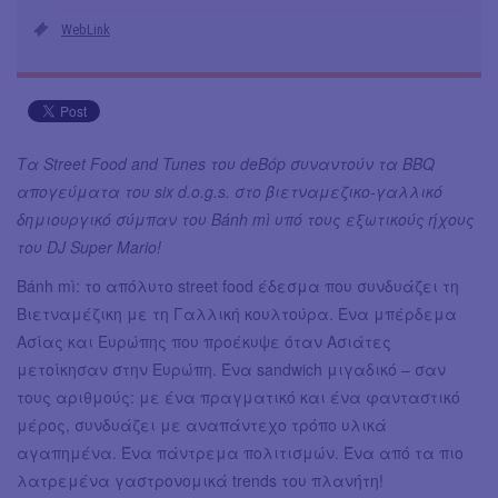
WebLink
Τα Street Food and Tunes του deBόp συναντούν τα BBQ
απογεύματα του six d.o.g.s. στο βιετναμεζικο-γαλλικό
δημιουργικό σύμπαν του Bánh mì υπό τους εξωτικούς ήχους
του DJ Super Mario!
Bánh mì: το απόλυτο street food έδεσμα που συνδυάζει τη
Βιετναμέζικη με τη Γαλλική κουλτούρα. Ένα μπέρδεμα
Ασίας και Ευρώπης που προέκυψε όταν Ασιάτες
μετοίκησαν στην Ευρώπη. Ένα sandwich μιγαδικό – σαν
τους αριθμούς: με ένα πραγματικό και ένα φανταστικό
μέρος, συνδυάζει με αναπάντεχο τρόπο υλικά
αγαπημένα. Ένα πάντρεμα πολιτισμών. Ένα από τα πιο
λατρεμένα γαστρονομικά trends του πλανήτη!