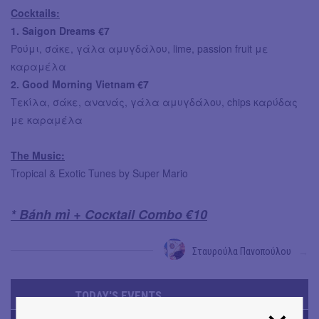
Cocktails:
1. Saigon Dreams €7
Ρούμι, σάκε, γάλα αμυγδάλου, lime, passion fruit με
καραμέλα
2. Good Morning Vietnam €7
Τεκίλα, σάκε, ανανάς, γάλα αμυγδάλου, chips καρύδας
με καραμέλα
The Music:
Tropical & Exotic Tunes by Super Mario
* Bánh mì + Cocκtail Combo €10
Σταυρούλα Πανοπούλου
→
TODAY'S EVENTS