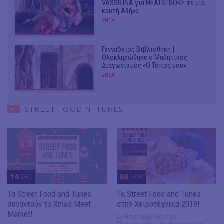
VASSIŁINA για HEATSTROKE σε μία
καυτή Αθήνα
#ΝΕΑ
Γεννάδειος Βιβλιοθήκη |
Ολοκληρώθηκε ο Μαθητικός
Διαγωνισμός «Ο Τόπος μου»
#ΝΕΑ
STREET FOOD N' TUNES
14
DEC
08
NOV
Τα Street Food and Tunes
Τα Street Food and Tunes
συναντούν το Xmas Meet
στην Χειροτέχνικα 2019!
Market!
Εκθεσιακό Κέντρο
Περιστερίου, Δωδεκανήσου