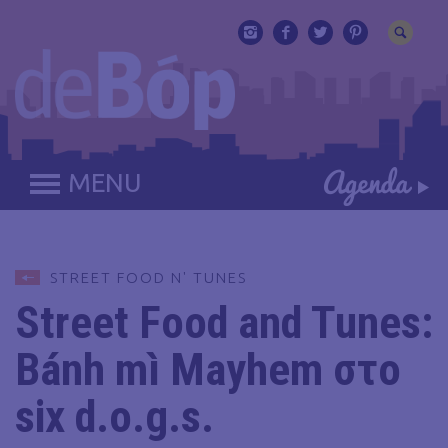
MENU
STREET FOOD N' TUNES
Street Food and Tunes:
Bánh mì Mayhem στο
six d.o.g.s.