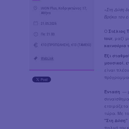
ΙΛΙΟΝ Plus, Κοδριγκτώνος 17,
«Στη Δύση 
Αθήνα
Βρήκα τον ε
21.05.2026
Ο
Στέλιος 
Πε: 21.00
tour
, μαζί 
€10 (ΠΡΟΠΩΛΗΣΗ), €13 (ΤΑΜΕΙΟ)
καινούριο 
Έξι σταθμο
WebLink
μουσικοί
,
ε
είναι πλέον
πρόγραμμα π
Ένταση
— μ
συναισθημα
ετοιμάζεται
τώρα. Με τα
"Στη Δύση"
παλμό του κ