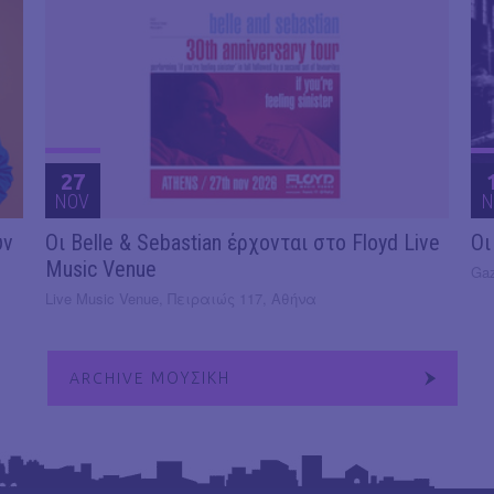
27
NOV
N
υν
Οι Belle & Sebastian έρχονται στο Floyd Live
Οι
Music Venue
Gaz
Live Music Venue, Πειραιώς 117, Αθήνα
ARCHIVE ΜΟΥΣΙΚΗ