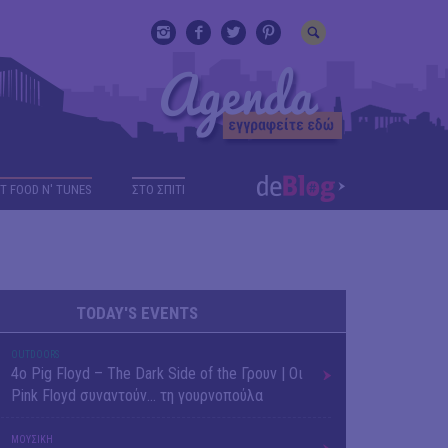
T FOOD N' TUNES
ΣΤΟ ΣΠΙΤΙ
TODAY'S EVENTS
OUTDΟORS
4ο Pig Floyd – The Dark Side of the Γρουν | Οι
Pink Floyd συναντούν… τη γουρνοπούλα
ΜΟΥΣΙΚΗ