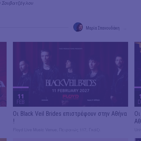
σσυ Σουβατζόγλου
Μαρία Σπανουδάκη
→
11
FEB
D
Οι Black Veil Brides επιστρέφουν στην Αθήνα
Οι
!
Αθ
Floyd Live Music Venue, Πειραιώς 117, Γκάζι
Uni