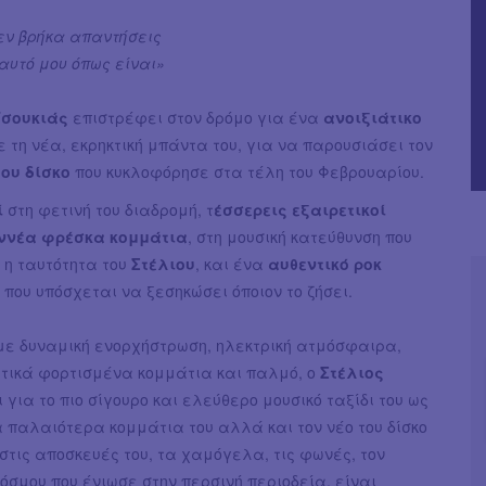
δεν βρήκα απαντήσεις
αυτό μου όπως είναι»
Τσουκιάς
επιστρέφει στον δρόμο για ένα
ανοιξιάτικο
με τη νέα, εκρηκτική μπάντα του, για να παρουσιάσει τον
του δίσκο
που κυκλοφόρησε στα τέλη του Φεβρουαρίου.
ί
στη φετινή του διαδρομή, τ
έσσερεις εξαιρετικοί
ννέα φρέσκα κομμάτια
, στη μουσική κατεύθυνση που
 η ταυτότητα του
Στέλιου
, και ένα
αυθεντικό ροκ
ου υπόσχεται να ξεσηκώσει όποιον το ζήσει.
ε δυναμική ενορχήστρωση, ηλεκτρική ατμόσφαιρα,
τικά φορτισμένα κομμάτια και παλμό, ο
Στέλιος
 για το πιο σίγουρο και ελεύθερο μουσικό ταξίδι του ως
 παλαιότερα κομμάτια του αλλά και τον νέο του δίσκο
στις αποσκευές του, τα χαμόγελα, τις φωνές, τον
όσμου που ένιωσε στην περσινή περιοδεία, είναι