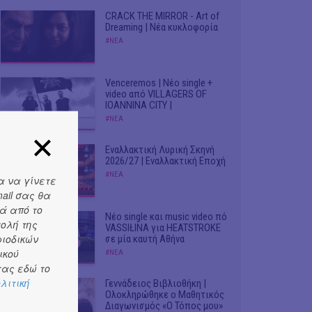
CRACK THE MIRROR - Art of
Dreaming | Νέα κυκλοφορία
#ΝΕΑ
Venceremos | Νέο single +
video από VILLAGERS OF
IOANNINA CITY |
#ΝΕΑ
Εναλλακτική Λυρική Σκηνή
2026/27 | Εναλλακτική Εποχή
#ΝΕΑ
α να γίνετε
ail σας θα
ά από το
Νέο single και music video πό
τολή της
VASSIŁINA για HEATSTROKE
ριοδικών
σε μία καυτή Αθήνα
ικού
#ΝΕΑ
ας εδώ το
λιτική
Γεννάδειος Βιβλιοθήκη |
Ολοκληρώθηκε ο Μαθητικός
Διαγωνισμός «Ο Τόπος μου»