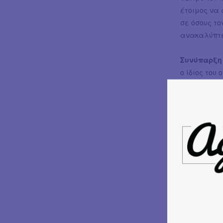
έτοιμος να 
σε όσους το
ανακαλύπτε
Συνύπαρξη
ο ίδιος του
συνύπαρξη 
στο σήμερα·
εμπνέει· τ
συναισθημά
μαθηματικό 
Μαζί του επ
Λαμπρινή 
στην ηλεκτρ
μουσική, τη
Πάνος Γκίν