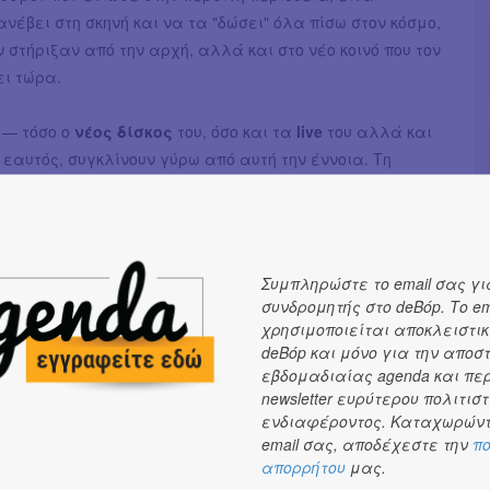
ανέβει στη σκηνή και να τα "δώσει" όλα πίσω στον κόσμο,
ν στήριξαν από την αρχή, αλλά και στο νέο κοινό που τον
ι τώρα.
— τόσο ο
νέος δίσκος
του, όσο και τα
live
του αλλά και
 ο εαυτός, συγκλίνουν γύρω από αυτή την έννοια. Τη
τεσσάρων κορυφαίων μουσικών που φέρνουν τον
ροκ
ήχο
 τη συνάντηση με τον κόσμο, που τον αναγεννά και τον
ην ταυτόχρονη παρουσία των διαφορετικών
των του· αλλά και την αντίφαση ανάμεσα στον
Συμπληρώστε το email σας γι
και τον μουσικό μέσα του.
συνδρομητής στο deBόp. Το em
χρησιμοποιείται αποκλειστικ
ί σκηνής
:
deBόp και μόνο για την αποσ
εβδομαδιαίας agenda και πε
Γρηγοριάδου
- Σταθερά δίπλα του εδώ και δυο χρόνια,
newsletter ευρύτερου πολιτιστ
ική και την ακουστική κιθάρα. Υπογράφει επίσης τη
ενδιαφέροντος. Καταχωρώντ
ν ενορχήστρωση και την παραγωγή του νέου δίσκου.
email σας, αποδέχεστε την
πο
απορρήτου
μας.
ης
- Στη δεύτερη ηλεκτρική κιθάρα, μια νέα προσθήκη