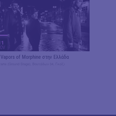
11
OV
 Vapors of Morphine στην Ελλάδα
arte (Ground Stage), Βουτάδων 34, Γκάζι