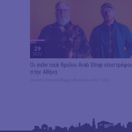
29
NOV
Οι indie rock θρύλοι Arab Strap επιστρέφο
στην Αθήνα
Gazarte (Ground Stage), Βουτάδων 34, Γκάζι