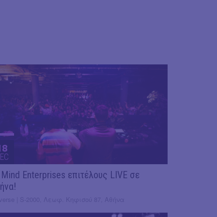
18
EC
 Mind Enterprises επιτέλους LIVE σε
ήνα!
verse | S-2000, Λεωφ. Κηφισού 87, Αθήνα