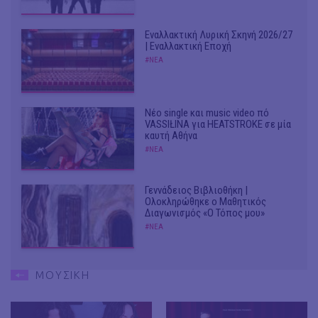
Εναλλακτική Λυρική Σκηνή 2026/27
| Εναλλακτική Εποχή
#ΝΕΑ
Νέο single και music video πό
VASSIŁINA για HEATSTROKE σε μία
καυτή Αθήνα
#ΝΕΑ
Γεννάδειος Βιβλιοθήκη |
Ολοκληρώθηκε ο Μαθητικός
Διαγωνισμός «Ο Τόπος μου»
#ΝΕΑ
ΜΟΥΣΙΚΗ