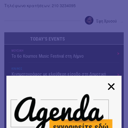
Τηλέφωνο κρατήσεων: 210 3234095
Έφη Χρυσού
→
TODAY'S EVENTS
ΜΟΥΣΙΚΗ
Το 6ο Kournos Music Festival στη Λήμνο
ΚΙΝ/ΦΟΣ
Κινηματογράφος με ελεύθερη είσοδο στη Δημοτική
Αγορά Κυψέλης
ΘΕΑΤΡΟ / ΧΟΡΟΣ
«ΑΗ ΛΑΟΣ» | Ένα σκηνικό ρέκβιεμ για την ήττα ενός
λαού
ΕΙΚΑΣΤΙΚΑ
Ομαδική έκθεση | Προσωρινά για Πάντα