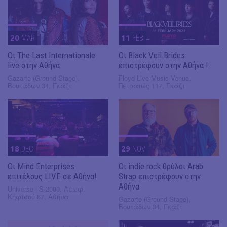
20
MAR
11
FEB
Οι The Last Internationale
Οι Black Veil Brides
live στην Αθήνα
επιστρέφουν στην Αθήνα !
Gazarte (Ground Stage),
Floyd Live Music Venue,
Βουτάδων 34, Γκάζι
Πειραιώς 117, Γκάζι
18
DEC
29
NOV
Οι Mind Enterprises
Οι indie rock θρύλοι Arab
επιτέλους LIVE σε Αθήνα!
Strap επιστρέφουν στην
Αθήνα
Universe | S-2000, Λεωφ.
Κηφισού 87, Αθήνα
Gazarte (Ground Stage),
Βουτάδων 34, Γκάζι