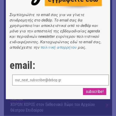
ΕΙΚΑΣΤΙΚΑ
Αργύρης Ραλλιάς | Λιτανεία
Συμπληρώστε το email σας για να γίνετε
συνδρομητής στο deBόp. Το email σας θα
ΕΙΚΑΣΤΙΚΑ
χρησιμοποιείται αποκλειστικά από το deBόp και
Θανάσης Λάλας-Κώστας Τσόκλης - Συνομιλώντας με
μόνο για την αποστολή της εβδομαδιαίας agenda
εικόνες και λέξεις
και περιοδικών newsletter ευρύτερου πολιτιστικού
ενδιαφέροντος. Καταχωρώντας εδώ το email σας,
ΚΙΝ/ΦΟΣ
αποδέχεστε την
πολιτική απορρήτου
μας.
Οι γαλλικές ταινίες του 16ου Athens Open Air Film
Festival
email:
ΘΕΑΤΡΟ / ΧΟΡΟΣ
«Μήδεια» του Ευριπίδη | Σκην.: Nikita Milivojević
ΜΟΥΣΙΚΗ
9o Φεστιβάλ Στρογγύλη στη Σαντορίνη
ΕΙΚΑΣΤΙΚΑ
ΧΟΡΩΝ ΧΩΡΟΣ στον Εκθεσιακό Χώρο του Αρχαίου
Θέατρου Επιδαύρου