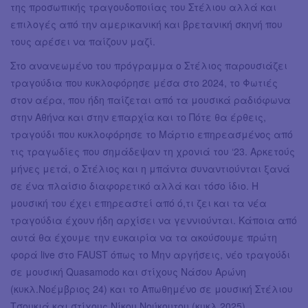
της προσωπικής τραγουδοποιίας του Στέλιου αλλά και
επιλογές από την αμερικανική και βρετανική σκηνή που
τους αρέσει να παίζουν μαζί.
Στο ανανεωμένο του πρόγραμμα ο Στέλιος παρουσιάζει
τραγούδια που κυκλοφόρησε μέσα στο 2024, το Φωτιές
στον αέρα, που ήδη παίζεται από τα μουσικά ραδιόφωνα
στην Αθήνα και στην επαρχία και το Πότε θα έρθεις,
τραγούδι που κυκλοφόρησε το Μάρτιο επηρεασμένος από
τις τραγωδίες που σημάδεψαν τη χρονιά του ‘23. Αρκετούς
μήνες μετά, ο Στέλιος και η μπάντα συναντιούνται ξανά
σε ένα πλαίσιο διαφορετικό αλλά και τόσο ίδιο. Η
μουσική του έχει επηρεαστεί από ό,τι ζει και τα νέα
τραγούδια έχουν ήδη αρχίσει να γεννιούνται. Κάποια από
αυτά θα έχουμε την ευκαιρία να τα ακούσουμε πρώτη
φορά live στο FAUST όπως το Μην αργήσεις, νέο τραγούδι
σε μουσική Quasamodo και στίχους Νάσου Αρώνη
(κυκλ.Νοέμβριος 24) και το Απωθημένο σε μουσική Στέλιου
Τσουκιά και στίχους Νίκου Νούκουτου (κυκλ.2025).