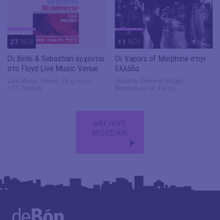
27
NOV
11
NOV
Οι Belle & Sebastian έρχονται
Οι Vapors of Morphine στην
στο Floyd Live Music Venue
Ελλάδα
Live Music Venue, Πειραιώς
Gazarte (Ground Stage),
117, Αθήνα
Βουτάδων 34, Γκάζι
ARCHIVE
ΜΟΥΣΙΚΗ