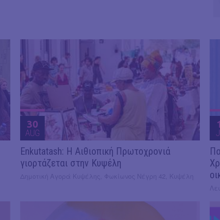
30
AUG
J
Enkutatash: Η Αιθιοπική Πρωτοχρονιά
Πα
γιορτάζεται στην Κυψέλη
Χρ
οι
Δημοτική Αγορά Κυψέλης, Φωκίωνος Νέγρη 42, Κυψέλη
Λε