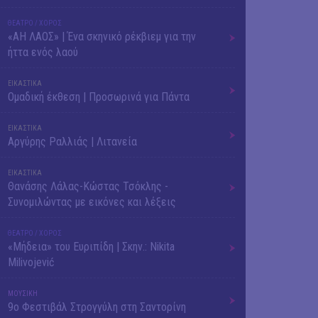
ΘΕΑΤΡΟ / ΧΟΡΟΣ
«ΑΗ ΛΑΟΣ» | Ένα σκηνικό ρέκβιεμ για την
ήττα ενός λαού
ΕΙΚΑΣΤΙΚΑ
Ομαδική έκθεση | Προσωρινά για Πάντα
ΕΙΚΑΣΤΙΚΑ
Αργύρης Ραλλιάς | Λιτανεία
ΕΙΚΑΣΤΙΚΑ
Θανάσης Λάλας-Κώστας Τσόκλης -
Συνομιλώντας με εικόνες και λέξεις
ΘΕΑΤΡΟ / ΧΟΡΟΣ
«Μήδεια» του Ευριπίδη | Σκην.: Nikita
Milivojević
ΜΟΥΣΙΚΗ
9o Φεστιβάλ Στρογγύλη στη Σαντορίνη