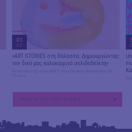
01
JUL
J
«ART STORIES στη Θάλασσα: Δημιουργώντας
Un
τον δικό μας καλοκαιρινό σελιδοδείκτη»
mu
Κά
Κεντρικό κτήριο του ΜΙΕΤ στην Πλάκα, Θουκυδίδου 13,
Πλάκα.
Μο
ARCHIVE ΣΥΝ ΤΟΙΣ ΑΛΛΟΙΣ