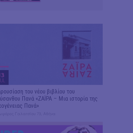
13
UL
ρουσίαση του νέου βιβλίου του
ύσανθου Πανά «ΖΑΪΡΑ – Μια ιστορία της
κογένειας Πανά»
ωφόρος Γαλατσίου 73, Αθήνα