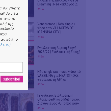
CRACK THE MIRROR - Art of
Dreaming | Νέα κυκλοφορία
α να γίνετε
#ΝΕΑ
ail σας θα
ά από το
τολή της
Venceremos | Νέο single +
video από VILLAGERS OF
ριοδικών
IOANNINA CITY |
ικού
#ΝΕΑ
ας εδώ το
λιτική
Εναλλακτική Λυρική Σκηνή
2026/27 | Εναλλακτική Εποχή
#ΝΕΑ
Νέο single και music video πό
VASSIŁINA για HEATSTROKE
σε μία καυτή Αθήνα
#ΝΕΑ
Γεννάδειος Βιβλιοθήκη |
Ολοκληρώθηκε ο Μαθητικός
Διαγωνισμός «Ο Τόπος μου»
#ΝΕΑ