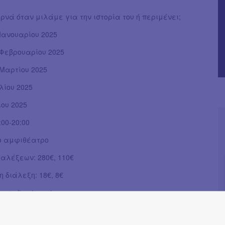
ρνά όταν μιλάμε για την ιστορία του ή περιμένει;
9 Ιανουαρίου 2025
6 Φεβρουαρίου 2025
6 Μαρτίου 2025
ιλίου 2025
ΐου 2025
:00-20:00
ο αμφιθέατρο
ιαλέξεων: 280€, 110€
 διάλεξη: 18€, 8€
 σε livestreaming
ιαλέξεων: 240€