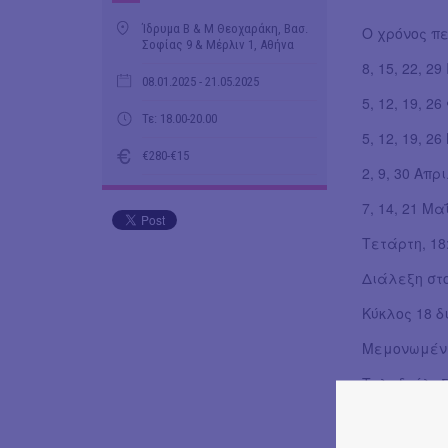
Ίδρυμα Β & Μ Θεοχαράκη, Βασ.
Ο χρόνος πε
Σοφίας 9 & Μέρλιν 1, Αθήνα
8, 15, 22, 2
08.01.2025
- 21.05.2025
5, 12, 19, 2
Τε: 18.00-20.00
5, 12, 19, 2
€280-€15
2, 9, 30 Απρ
7, 14, 21 Μα
Τετάρτη, 18
Διάλεξη στ
Κύκλος 18 δ
Μεμονωμένη
Τηλεδιάλεξη
Κύκλος 18 δ