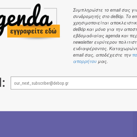
 διάλεξη: 15€
Συμπληρώστε το email σας γι
συνδρομητής στο deBόp. Το em
Σόνια Βλάντη
→
χρησιμοποιείται αποκλειστικ
deBόp και μόνο για την αποσ
εβδομαδιαίας agenda και πε
newsletter ευρύτερου πολιτιστ
ενδιαφέροντος. Καταχωρώντ
email σας, αποδέχεστε την
πο
απορρήτου
μας.
l: