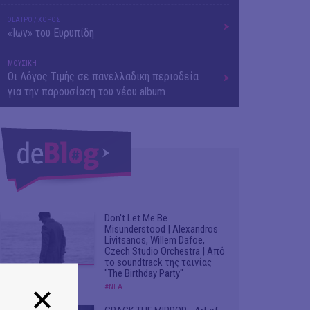
ΘΕΑΤΡΟ / ΧΟΡΟΣ
«Ίων» του Ευρυπίδη
ΜΟΥΣΙΚΗ
Οι Λόγος Τιμής σε πανελλαδική περιοδεία
για την παρουσίαση του νέου album
Don't Let Me Be
Misunderstood | Alexandros
Livitsanos, Willem Dafoe,
Czech Studio Orchestra | Από
το soundtrack της ταινίας
"The Birthday Party"
#ΝΕΑ