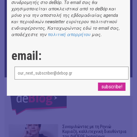
ΕΙΚΑΣΤΙΚΑ
συνδρομητής στο deBόp. Το email σας θα
Θανάσης Λάλας-Κώστας Τσόκλης - Συνομιλώντας με
χρησιμοποιείται αποκλειστικά από το deBόp και
εικόνες και λέξεις
μόνο για την αποστολή της εβδομαδιαίας agenda
και περιοδικών newsletter ευρύτερου πολιτιστικού
ΘΕΑΤΡΟ / ΧΟΡΟΣ
ενδιαφέροντος. Καταχωρώντας εδώ το email σας,
«Μήδεια» του Ευριπίδη | Σκην.: Nikita Milivojević
αποδέχεστε την
πολιτική απορρήτου
μας.
ΜΟΥΣΙΚΗ
9o Φεστιβάλ Στρογγύλη στη Σαντορίνη
email:
ΘΕΑΤΡΟ / ΧΟΡΟΣ
«Ίων» του Ευρυπίδη
Συνομιλώντας με τη Ρηνιώ
Κυριαζή, καλλιτεχνική διευθύντρια
του ΔΗΠΕΘΕ Ιωαννίνων