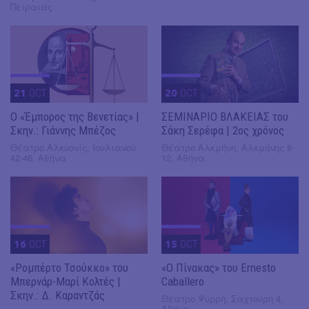
Πειραιάς
21
OCT
20
OCT
Ο «Έμπορος της Βενετίας» |
ΣΕΜΙΝΑΡΙΟ ΒΛΑΚΕΙΑΣ του
Σκην.: Γιάννης Μπέζος
Σάκη Σερέφα | 2ος χρόνος
Θέατρο Αλκυονίς, Ιουλιανού
Θέατρο Αλκμήνη, Αλκμήνης 8-
42-46, Αθήνα
12, Αθήνα
16
OCT
15
OCT
«Ρομπέρτο Τσούκκο» του
«Ο Πίνακας» του Ernesto
Μπερνάρ-Μαρί Κολτές |
Caballero
Σκην.: Δ. Καραντζάς
Θέατρο Ψυρρή, Σαχτούρη 4,
Αθήνα