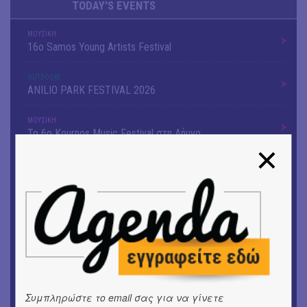
TODAY'S EVENTS
ΜΟΥΣΙΚΗ
16o Samos Young Artists Festival
OUTDΟORS
ANILIO PARK FESTIVAL 2026
ΜΟΥΣΙΚΗ
Το 6ο Kournos Music Festival στη Λήμνο
ΘΕΑΤΡΟ / ΧΟΡΟΣ
«ΑΗ ΛΑΟΣ» | Ένα σκηνικό ρέκβιεμ για την ήττα ενός
λαού
ΕΙΚΑΣΤΙΚΑ
Ομαδική έκθεση | Προσωρινά για Πάντα
ΕΙΚΑΣΤΙΚΑ
Αργύρης Ραλλιάς | Λιτανεία
Συμπληρώστε το email σας για να γίνετε