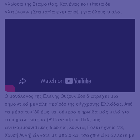
γλώσσα της Σταματίας. Κανένας και τίποτα δε
γλιτώνουν-η Σταματία έχει άποψη για όλους κι όλα.
Ο μονόλογος της Ελένης Ουζουνίδου διατρέχει μια
σημαντικά μεγάλη περίοδο της σύγχρονης Ελλάδας. Από
τα μέσα του '30 έως και σήμερα η ηρωίδα μάς μιλά για
τα σημαντικότερα (Β' Παγκόσμιος Πόλεμος,
αντικομμουνιστικές διώξεις, Χούντα, Πολυτεχνείο '73,
Χρυσή Αυγή) άλλοτε με μπρίο και τσαχπινιά κι άλλοτε με