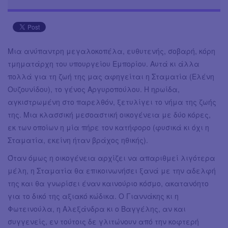
Μια ανύπαντρη μεγαλοκοπέλα, ευθυτενής, σοβαρή, κόρη
τμηματάρχη του υπουργείου Εμπορίου. Αυτά κι άλλα
πολλά για τη ζωή της μας αφηγείται η Σταματία (Ελένη
Ουζουνίδου), το γένος Αργυροπούλου. Η ηρωίδα,
αγκιστρωμένη στο παρελθόν, ξετυλίγει το νήμα της ζωής
της. Μια κλασσική μεσοαστική οικογένεια με δύο κόρες,
εκ των οποίων η μία πήρε τον κατήφορο (φυσικά κι όχι η
Σταματία, εκείνη ήταν βράχος ηθικής).
Όταν όμως η οικογένεια αρχίζει να απαριθμεί λιγότερα
μέλη, η Σταματία θα επικοινωνήσει ξανά με την αδελφή
της και θα γνωρίσει έναν καινούριο κόσμο, ακατανόητο
για το δικό της αξιακό κώδικα. Ο Γιαννάκης κι η
Φωτεινούλα, η Αλεξάνδρα κι ο Βαγγέλης, αν και
συγγενείς, εν τούτοις δε γλιτώνουν από την κοφτερή