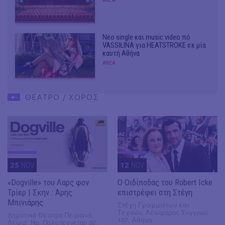
#ΝΕΑ
Νέο single και music video πό
VASSIŁINA για HEATSTROKE σε μία
καυτή Αθήνα
#ΝΕΑ
ΘΕΑΤΡΟ / ΧΟΡΟΣ
25
NOV
12
NOV
«Dogville» του Λαρς φον
O Οιδίποδας του Robert Icke
Τρίερ | Σκην.: Άρης
επιστρέφει στη Στέγη
Μπινιάρης
Στέγη Γραμμάτων και
Τεχνών, Λεωφόρος Συγγρού
Δημοτικό Θέατρο Πειραιά,
107, Αθήνα
Λεωφ. Ηρ. Πολυτεχνείου 32,