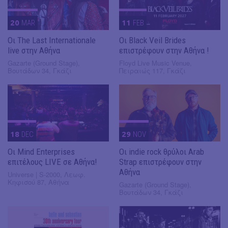
20
MAR
11
FEB
Οι The Last Internationale
Οι Black Veil Brides
live στην Αθήνα
επιστρέφουν στην Αθήνα !
Gazarte (Ground Stage),
Floyd Live Music Venue,
Βουτάδων 34, Γκάζι
Πειραιώς 117, Γκάζι
18
DEC
29
NOV
Οι Mind Enterprises
Οι indie rock θρύλοι Arab
επιτέλους LIVE σε Αθήνα!
Strap επιστρέφουν στην
Αθήνα
Universe | S-2000, Λεωφ.
Κηφισού 87, Αθήνα
Gazarte (Ground Stage),
Βουτάδων 34, Γκάζι