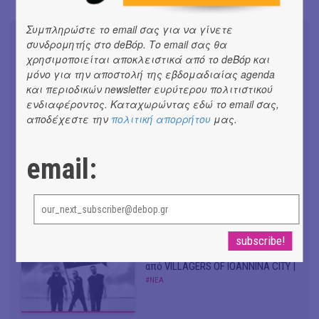
Συμπληρώστε το email σας για να γίνετε
συνδρομητής στο deBόp. Το email σας θα
χρησιμοποιείται αποκλειστικά από το deBόp και
μόνο για την αποστολή της εβδομαδιαίας agenda
και περιοδικών newsletter ευρύτερου πολιτιστικού
Don't Let Me Be Misunderstood |
ενδιαφέροντος. Καταχωρώντας εδώ το email σας,
Alexandros Livitsanos, Willem
Dafoe, Czech Studio Orchestra |
αποδέχεστε την
πολιτική απορρήτου
μας.
Από το soundtrack της ταινίας "The
Birthday Party"
#ΝΕΑ
email:
CRACK THE MIRROR - Art of
Dreaming | Νέα κυκλοφορία
#ΝΕΑ
Venceremos | Νέο single + video
από VILLAGERS OF IOANNINA CITY |
#ΝΕΑ