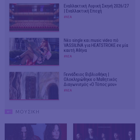
Εναλλακτική Λυρική Σκηνή 2026/27
| Εναλλακτική Εποχή
#ΝΕΑ
Νέο single και music video πό
VASSIŁINA για HEATSTROKE σε μία
καυτή Αθήνα
#ΝΕΑ
Γεννάδειος Βιβλιοθήκη |
Ολοκληρώθηκε ο Μαθητικός
Διαγωνισμός «Ο Τόπος μου»
#ΝΕΑ
ΜΟΥΣΙΚΗ