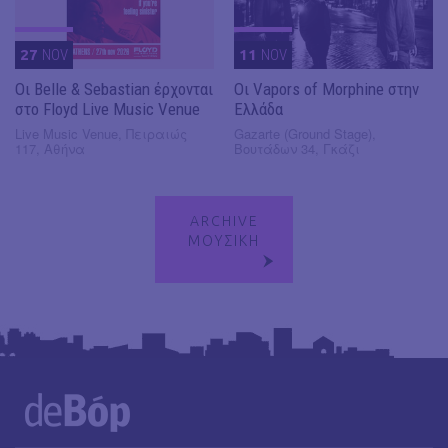
27
NOV
11
NOV
Οι Belle & Sebastian έρχονται
Οι Vapors of Morphine στην
στο Floyd Live Music Venue
Ελλάδα
Live Music Venue, Πειραιώς
Gazarte (Ground Stage),
117, Αθήνα
Βουτάδων 34, Γκάζι
ARCHIVE
ΜΟΥΣΙΚΗ