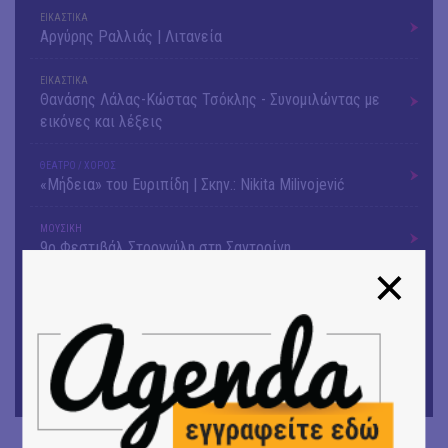
ΕΙΚΑΣΤΙΚΑ
Αργύρης Ραλλιάς | Λιτανεία
ΕΙΚΑΣΤΙΚΑ
Θανάσης Λάλας-Κώστας Τσόκλης - Συνομιλώντας με
εικόνες και λέξεις
ΘΕΑΤΡΟ / ΧΟΡΟΣ
«Μήδεια» του Ευριπίδη | Σκην.: Nikita Milivojević
ΜΟΥΣΙΚΗ
9o Φεστιβάλ Στρογγύλη στη Σαντορίνη
ΘΕΑΤΡΟ / ΧΟΡΟΣ
«Ίων» του Ευρυπίδη
ΜΟΥΣΙΚΗ
Οι Λόγος Τιμής σε πανελλαδική περιοδεία για την
παρουσίαση του νέου album