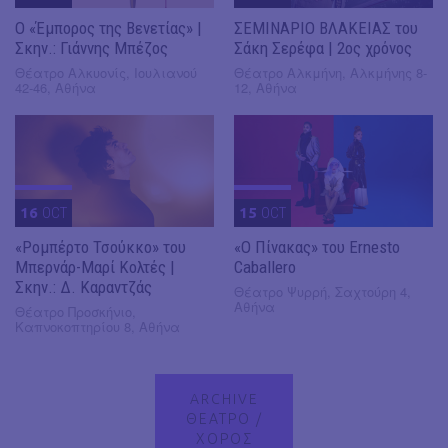
Ο «Έμπορος της Βενετίας» |
ΣΕΜΙΝΑΡΙΟ ΒΛΑΚΕΙΑΣ του
Σκην.: Γιάννης Μπέζος
Σάκη Σερέφα | 2ος χρόνος
Θέατρο Αλκυονίς, Ιουλιανού
Θέατρο Αλκμήνη, Αλκμήνης 8-
42-46, Αθήνα
12, Αθήνα
16
OCT
15
OCT
«Ρομπέρτο Τσούκκο» του
«Ο Πίνακας» του Ernesto
Μπερνάρ-Μαρί Κολτές |
Caballero
Σκην.: Δ. Καραντζάς
Θέατρο Ψυρρή, Σαχτούρη 4,
Αθήνα
Θέατρο Προσκήνιο,
Καπνοκοπτηρίου 8, Αθήνα
ARCHIVE
ΘΕΑΤΡΟ /
ΧΟΡΟΣ