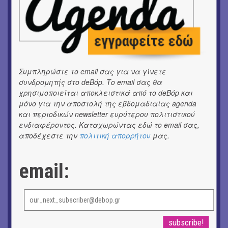
OUTDΟORS
ANILIO PARK FESTIVAL 2026
ΜΟΥΣΙΚΗ
Το 6ο Kournos Music Festival στη Λήμνο
Συμπληρώστε το email σας για να γίνετε
ΚΙΝ/ΦΟΣ
Κινηματογράφος με ελεύθερη είσοδο στη Δημοτική
συνδρομητής στο deBόp. Το email σας θα
Αγορά Κυψέλης
χρησιμοποιείται αποκλειστικά από το deBόp και
μόνο για την αποστολή της εβδομαδιαίας agenda
και περιοδικών newsletter ευρύτερου πολιτιστικού
ΘΕΑΤΡΟ / ΧΟΡΟΣ
«ΑΗ ΛΑΟΣ» | Ένα σκηνικό ρέκβιεμ για την ήττα ενός
ενδιαφέροντος. Καταχωρώντας εδώ το email σας,
λαού
αποδέχεστε την
πολιτική απορρήτου
μας.
ΕΙΚΑΣΤΙΚΑ
email:
Ομαδική έκθεση | Προσωρινά για Πάντα
ΕΙΚΑΣΤΙΚΑ
Έκθεση φωτογραφίας: Ανδρίων έργα και ημέρες
ΕΙΚΑΣΤΙΚΑ