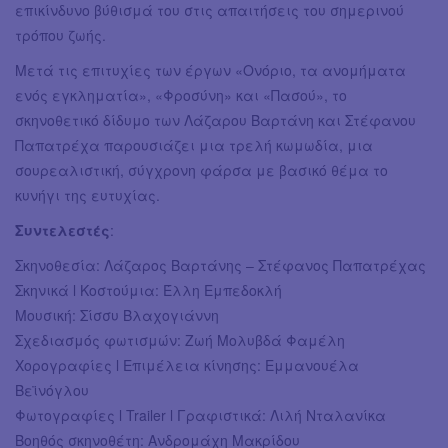
επικίνδυνο βύθισμά του στις απαιτήσεις του σημερινού
τρόπου ζωής.
Μετά τις επιτυχίες των έργων «Ονόριο, τα ανομήματα
ενός εγκληματία», «Φροσύνη» και «Πασού», το
σκηνοθετικό δίδυμο των Λάζαρου Βαρτάνη και Στέφανου
Παπατρέχα παρουσιάζει μια τρελή κωμωδία, μια
σουρεαλιστική, σύγχρονη φάρσα με βασικό θέμα το
κυνήγι της ευτυχίας.
Συντελεστές
:
Σκηνοθεσία: Λάζαρος Βαρτάνης – Στέφανος Παπατρέχας
Σκηνικά l Κοστούμια: Έλλη Εμπεδοκλή
Μουσική: Σίσσυ Βλαχογιάννη
Σχεδιασμός φωτισμών: Ζωή Μολυβδά Φαμέλη
Χορογραφίες l Επιμέλεια κίνησης: Εμμανουέλα
Βεϊνόγλου
Φωτογραφίες l Trailer l Γραφιστικά: Λιλή Νταλανίκα
Βοηθός σκηνοθέτη: Ανδρομάχη Μακρίδου