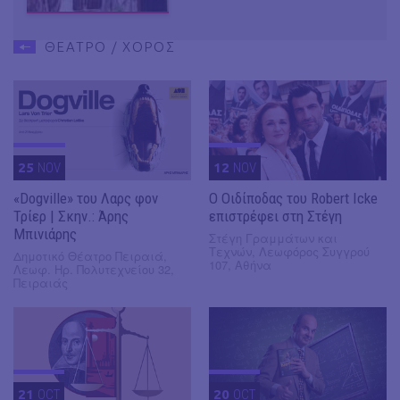
ΘΕΑΤΡΟ / ΧΟΡΟΣ
25
NOV
12
NOV
«Dogville» του Λαρς φον
O Οιδίποδας του Robert Icke
Τρίερ | Σκην.: Άρης
επιστρέφει στη Στέγη
Μπινιάρης
Στέγη Γραμμάτων και
Τεχνών, Λεωφόρος Συγγρού
Δημοτικό Θέατρο Πειραιά,
107, Αθήνα
Λεωφ. Ηρ. Πολυτεχνείου 32,
Πειραιάς
21
OCT
20
OCT