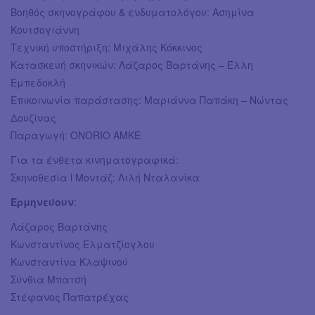
Βοηθός σκηνογράφου & ενδυματολόγου: Ασημίνα
Κουτσογιάννη
Τεχνική υποστήριξη: Μιχάλης Κόκκινος
Κατασκευή σκηνικών: Λάζαρος Βαρτάνης – Έλλη
Εμπεδοκλή
Επικοινωνία παράστασης: Μαριάννα Παπάκη – Νώντας
Δουζίνας
Παραγωγή: ONORIO ΑΜΚΕ
Για τα ένθετα κινηματογραφικά:
Σκηνοθεσία l Μοντάζ: Λιλή Νταλανίκα
Ερμηνεύουν
:
Λάζαρος Βαρτάνης
Κωνσταντίνος Ελματζίογλου
Κωνσταντίνα Κλαψινού
Σύνθια Μπατσή
Στέφανος Παπατρέχας