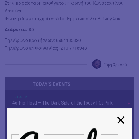
Στην παράσταση ακούγεται η φωνή του Κωνσταντίνου
Ασπιώτη
Φιλική συμμετοχή στα video Εμμανουέλα Βεϊνόγλου
Διάρκεια:
95’
Τηλέφωνο κρατήσεων: 6981135820
Τηλέφωνο επικοινωνίας: 210 7718943
Έφη Χρυσού
→
TODAY'S EVENTS
OUTDΟORS
4ο Pig Floyd – The Dark Side of the Γρουν | Οι Pink
Floyd συναντούν… τη γουρνοπούλα
ΜΟΥΣΙΚΗ
16o Samos Young Artists Festival