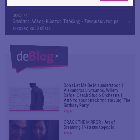
Αργύρης Ραλλιάς | Λιτανεία
ΕΙΚΑΣΤΙΚΑ
Θανάσης Λάλας-Κώστας Τσόκλης - Συνομιλώντας με
εικόνες και λέξεις
Don't Let Me Be Misunderstood |
Alexandros Livitsanos, Willem
Dafoe, Czech Studio Orchestra |
Από το soundtrack της ταινίας "The
Birthday Party"
#ΝΕΑ
CRACK THE MIRROR - Art of
Dreaming | Νέα κυκλοφορία
#ΝΕΑ