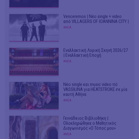
Venceremos | Νέο single + video
από VILLAGERS OF IOANNINA CITY |
#ΝΕΑ
Εναλλακτική Λυρική Σκηνή 2026/27
| Εναλλακτική Εποχή
#ΝΕΑ
Νέο single και music video πό
VASSIŁINA για HEATSTROKE σε μία
καυτή Αθήνα
#ΝΕΑ
Γεννάδειος Βιβλιοθήκη |
Ολοκληρώθηκε ο Μαθητικός
Διαγωνισμός «Ο Τόπος μου»
#ΝΕΑ