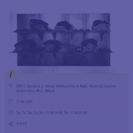
i
ΕΜΣΤ, Όροφος 2, Λεωφ. Καλλιρρόης & Αμβρ. Φραντζή (πρώην
εργοστάσιο ΦΙΞ), Αθήνα
11.06.2026
Τρ, Τε, Πα, Σα, Κυ: 11.00-19.00, Πε: 11.00-22.00
€10-€5