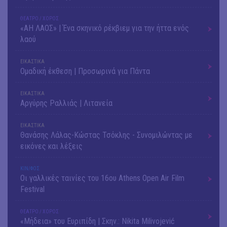
ΘΕΑΤΡΟ / ΧΟΡΟΣ
«ΑΗ ΛΑΟΣ» | Ένα σκηνικό ρέκβιεμ για την ήττα ενός
λαού
ΕΙΚΑΣΤΙΚΑ
Ομαδική έκθεση | Προσωρινά για Πάντα
ΕΙΚΑΣΤΙΚΑ
Αργύρης Ραλλιάς | Λιτανεία
ΕΙΚΑΣΤΙΚΑ
Θανάσης Λάλας-Κώστας Τσόκλης - Συνομιλώντας με
εικόνες και λέξεις
ΚΙΝ/ΦΟΣ
Οι γαλλικές ταινίες του 16ου Athens Open Air Film
Festival
ΘΕΑΤΡΟ / ΧΟΡΟΣ
«Μήδεια» του Ευριπίδη | Σκην.: Nikita Milivojević