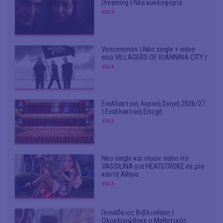
Dreaming | Νέα κυκλοφορία
#ΝΕΑ
Venceremos | Νέο single + video
από VILLAGERS OF IOANNINA CITY |
#ΝΕΑ
Εναλλακτική Λυρική Σκηνή 2026/27
| Εναλλακτική Εποχή
#ΝΕΑ
Νέο single και music video πό
VASSIŁINA για HEATSTROKE σε μία
καυτή Αθήνα
#ΝΕΑ
Γεννάδειος Βιβλιοθήκη |
Ολοκληρώθηκε ο Μαθητικός