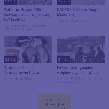
17
SEP
22
AUG
Platforms Project 2026 |
ΚΑΠΡΟΣ 2026 στα Τσέρια
Καπνεργοστάσιο της Βουλής
Μεσσηνίας
των Ελλήνων
Τσέρια, Μεσσηνία
Καπνεργοστάσιο, Λένορμαν
218, 104 43, Αθήνα
25
JUL
24
JUL
Ομαδική έκθεση |
Έκθεση φωτογραφίας:
Προσωρινά για Πάντα
Ανδρίων έργα και ημέρες
Almyra Hotel, Πάφος
Οικία Μ.Ε. Κυδωνιέως, Χώρα
Άνδρου, Άνδρος
ARCHIVE
ΕΙΚΑΣΤΙΚΑ