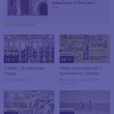
Διαγωνισμός «Ο Τόπος μου»
#ΝΕΑ
ΕΙΚΑΣΤΙΚΑ
12
OCT
24
SEP
TITANIC | An Immersive
"Woke on the Wild Side" |
Voyage
Κωνσταντίνος Πάτσιος
Digital Theater, Γουδί
Alma gallery, Σκουφά 24Α,
Κολωνάκι