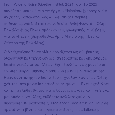
From Voice to Noise (Goethe-Institut, 2024) κ.ά. Το 2025
συνέθεσε μουσική για τα έργα: «Elefantas» (χορογραφία:
Άγγελος Παπαδόπουλος – Ελευσίνα: Urtopias),
«Φθινοπωρινά Νιάτα» (σκηνοθεσία: Ανθή Φουντά – Όλη η
Ελλάδα ένας Πολιτισμός) και τις φωνητικές συνθέσεις
για το «Faust» (σκηνοθεσία: Άρης Μπινιάρης – Εθνικό
Θέατρο της Ελλάδας).
Ο Αλέξανδρος Σεϊταρίδης εργάζεται ως σύμβουλος
διαδικτύου και τεχνολογίας, σχεδιαστής και δημιουργός
διαδικτυακών ιστοσελίδων. Έχει δουλέψει ως μοντέρ σε
ταινίες μικρού μήκους, ντοκιμαντέρ και μουσικά βίντεο.
Ήταν συντάκτης του δισέλιδου τεχνολογικών νέων “Οδός
χάι-τέκ” στο μηνιαίο περιοδικό “Δίφωνο”. Έχει σχεδιάσει
και επιμεληθεί βίντεο, καταλόγους, αφίσες και flyers για
μουσικές συναυλίες, εκθέσεις καλλιτεχνών και
θεατρικές παραστάσεις. Freelancer video artist, δημιουργεί
πρωτότυπα βίντεο και εγκαταστάσεις (installations) με