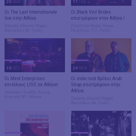
20
MAR
11
FEB
Οι The Last Internationale
Οι Black Veil Brides
live στην Αθήνα
επιστρέφουν στην Αθήνα !
Gazarte (Ground Stage),
Floyd Live Music Venue,
Βουτάδων 34, Γκάζι
Πειραιώς 117, Γκάζι
18
DEC
29
NOV
Οι Mind Enterprises
Οι indie rock θρύλοι Arab
επιτέλους LIVE σε Αθήνα!
Strap επιστρέφουν στην
Αθήνα
Universe | S-2000, Λεωφ.
Κηφισού 87, Αθήνα
Gazarte (Ground Stage),
Βουτάδων 34, Γκάζι