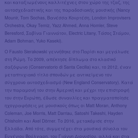
και καταξιωμένους καλλιτέχνες στον χώρο της τζαζ, της
αυτοσχεδιαστικής και της παραδοσιακής μουσικής (Nancy
Mounir, Tom Sochas, Βανέσσα Κουρτέση, London Improvisers
Orchestra, Okay Temiz, Yazz Ahmed, Anna Homler, Steve
Beresford, Σαβίνα Γιαννάτου, Electric Litany, Τάσος Στάμου,
Adam Bohman, Yuko Kaseki).
Ο Fausto Sierakowski γεννήθηκε στο Παρίσι και μεγάλωσε
στη Ρώμη. Το 2009, απέκτησε δίπλωμα στο κλασικό
σαξόφωνο (Conservatorio di Santa Cecilia) και, το 2012, έναν
μεταπτυχιακό τίτλο σπουδών με αντικείμενο τον
σύγχρονο αυτοσχεδιασμό (New England Conservatory). Κατά
την παραμονή του στην Αμερική και μέχρι την επιστροφή
του στην Ευρώπη, έδωσε συναυλίες και πραγματοποίησε
ηχογραφήσεις με μουσικούς όπως οι Matt Moran, Anthony
Coleman, Joe Morris, Matt Darriau, Satoshi Takeshi, Hayden
Chisholm και Axel Dörner. Το 2016, μετακόμισε στην
Ελλάδα. Από τότε, συμμετέχει στα μουσικά σύνολα του
Ευγένιου Βούλγαρη, του Γιάννη Διονυσίου, αλλά και στα