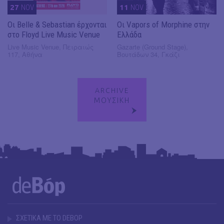
27
NOV
11
NOV
Οι Belle & Sebastian έρχονται
Οι Vapors of Morphine στην
στο Floyd Live Music Venue
Ελλάδα
Live Music Venue, Πειραιώς
Gazarte (Ground Stage),
117, Αθήνα
Βουτάδων 34, Γκάζι
ARCHIVE
ΜΟΥΣΙΚΗ
ΣΧΕΤΙΚΑ ΜΕ ΤΟ DEBOP