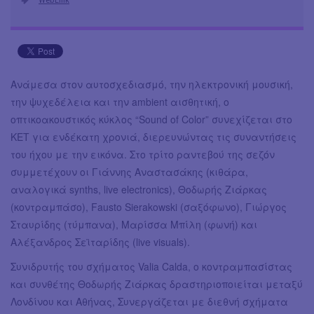
Ανάμεσα στον αυτοσχεδιασμό, την ηλεκτρονική μουσική,
την ψυχεδέλεια και την ambient αισθητική, ο
οπτικοακουστικός κύκλος “Sound of Color” συνεχίζεται στο
KET για ενδέκατη χρονιά, διερευνώντας τις συναντήσεις
του ήχου με την εικόνα. Στο τρίτο ραντεβού της σεζόν
συμμετέχουν οι Γιάννης Αναστασάκης (κιθάρα,
αναλογικά synths, live electronics), Θοδωρής Ζιάρκας
(κοντραμπάσο), Fausto Sierakowski (σαξόφωνο), Γιώργος
Σταυρίδης (τύμπανα), Μαρίσσα Μπίλη (φωνή) και
Αλέξανδρος Σεϊταρίδης (live visuals).
Συνιδρυτής του σχήματος Valia Calda, ο κοντραμπασίστας
και συνθέτης Θοδωρής Ζιάρκας δραστηριοποιείται μεταξύ
Λονδίνου και Αθήνας, Συνεργάζεται με διεθνή σχήματα