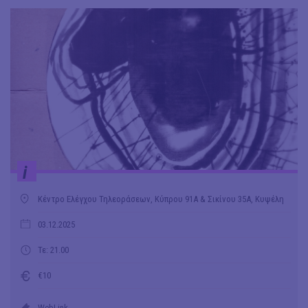
i
Κέντρο Ελέγχου Τηλεοράσεων, Κύπρου 91Α & Σικίνου 35Α, Κυψέλη
03.12.2025
Τε: 21.00
€10
WebLink