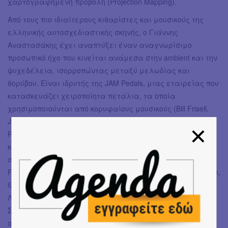
χαρτογραφημένη προβολή (Projection Mapping).
Από τους πιο ιδιαίτερους κιθαρίστες και μουσικούς της
ελληνικής αυτοσχεδιαστικής σκηνής, ο Γιάννης
Αναστασάκης έχει αναπτύξει έναν αναγνωρίσιμο
προσωπικό ήχο που κινείται ανάμεσα στην ambient και την
ψυχεδέλεια, ισορροπώντας μεταξύ μελωδίας και
θορύβου. Είναι ιδρυτής της JAM Pedals, μιας εταιρείας που
κατασκευάζει χειροποίητα πετάλια, τα οποία
χρησιμοποιούνται από κορυφαίους μουσικούς (Bill Frisell,
John Scofield, Daniel Lanois, John Medeski, Nile Rodgers, Lee
Ranaldo κ.ά.). Έχει συνεργαστεί με σημαντικούς
καλλιτέχνες της ελληνικής και της διεθνούς μουσικής
σκηνής, όπως οι Arve Henriksen, Eivind Aarset, Christian
Fennesz, Giuseppe Doronzo, Σαβίνα Γιαννάτου, Haig Yazdjian,
Θοδωρής Ρέλλος, Μιχάλης Σιγανίδης, Φλώρος Φλωρίδης,
Λένα Πλάτωνος, Σπύρος Πολυχρονόπουλος, Διονύσης
Σαββόπουλος, Χάρης Λαμπράκης κ.ά. Αναπτύσσει το
οπτικοακουστικό project “Sound of Color” με τη γλύπτρια