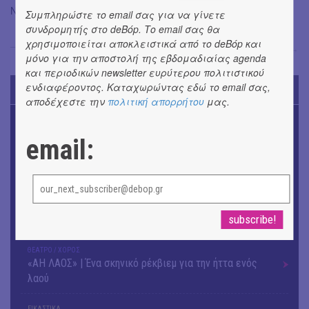
Ναταλία Μαντά στα live visuals.
Συμπληρώστε το email σας για να γίνετε
συνδρομητής στο deBόp. Το email σας θα
χρησιμοποιείται αποκλειστικά από το deBόp και
Μαντώ Χαντζή
→
μόνο για την αποστολή της εβδομαδιαίας agenda
και περιοδικών newsletter ευρύτερου πολιτιστικού
ενδιαφέροντος. Καταχωρώντας εδώ το email σας,
TODAY'S EVENTS
αποδέχεστε την
πολιτική απορρήτου
μας.
ΜΟΥΣΙΚΗ
16o Samos Young Artists Festival
email:
OUTDΟORS
ANILIO PARK FESTIVAL 2026
ΜΟΥΣΙΚΗ
Το 6ο Kournos Music Festival στη Λήμνο
ΘΕΑΤΡΟ / ΧΟΡΟΣ
«ΑΗ ΛΑΟΣ» | Ένα σκηνικό ρέκβιεμ για την ήττα ενός
λαού
ΕΙΚΑΣΤΙΚΑ