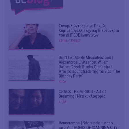
Συνομιλώντας με τη Ρηνιώ
Κυριαζή, καλλιτεχνική διευθύντρια
του ΔΗΠΕΘΕ Ιωαννίνων
#ΣΥΝΕΝΤΕΥΞΕΙΣ
Don't Let Me Be Misunderstood |
Alexandros Livitsanos, Willem
Dafoe, Czech Studio Orchestra |
Από το soundtrack της ταινίας "The
Birthday Party"
#ΝΕΑ
CRACK THE MIRROR - Art of
Dreaming | Νέα κυκλοφορία
#ΝΕΑ
Venceremos | Νέο single + video
από VILLAGERS OF IOANNINA CITY |