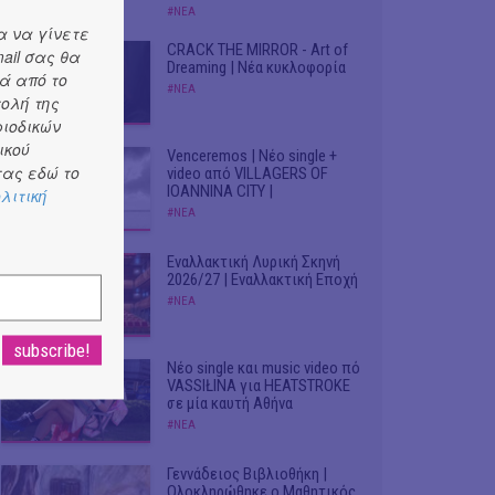
#ΝΕΑ
α να γίνετε
CRACK THE MIRROR - Art of
ail σας θα
Dreaming | Νέα κυκλοφορία
ά από το
#ΝΕΑ
τολή της
ριοδικών
ικού
Venceremos | Νέο single +
ας εδώ το
video από VILLAGERS OF
IOANNINA CITY |
λιτική
#ΝΕΑ
Εναλλακτική Λυρική Σκηνή
2026/27 | Εναλλακτική Εποχή
#ΝΕΑ
Νέο single και music video πό
VASSIŁINA για HEATSTROKE
σε μία καυτή Αθήνα
#ΝΕΑ
Γεννάδειος Βιβλιοθήκη |
Ολοκληρώθηκε ο Μαθητικός