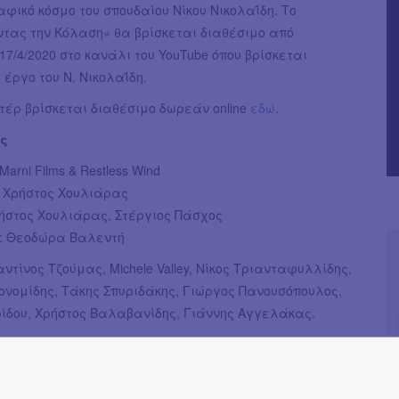
φικό κόσμο του σπουδαίου Νίκου Νικολαΐδη. Το
ντας την Κόλαση» θα βρίσκεται διαθέσιμο από
7/4/2020 στο κανάλι του YouTube όπου βρίσκεται
 έργο του Ν. Νικολαΐδη.
τέρ βρίσκεται διαθέσιμο δωρεάν online
εδώ
.
ές
arni Films & Restless Wind
: Χρήστος Χουλιάρας
ήστος Χουλιάρας, Στέργιος Πάσχος
: Θεοδώρα Βαλεντή
αντίνος Τζούμας, Michele Valley, Νίκος Τριανταφυλλίδης,
ονομίδης, Τάκης Σπυριδάκης, Γιώργος Πανουσόπουλος,
ίδου, Χρήστος Βαλαβανίδης, Γιάννης Αγγελάκας.
 | Διάρκεια: 79’ | Ελλάδα
Έφη Χρυσού
→