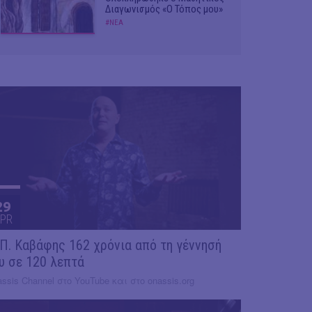
Διαγωνισμός «Ο Τόπος μου»
#ΝΕΑ
29
PR
 Π. Καβάφης 162 χρόνια από τη γέννησή
υ σε 120 λεπτά
ssis Channel στο YouTube και στο onassis.org