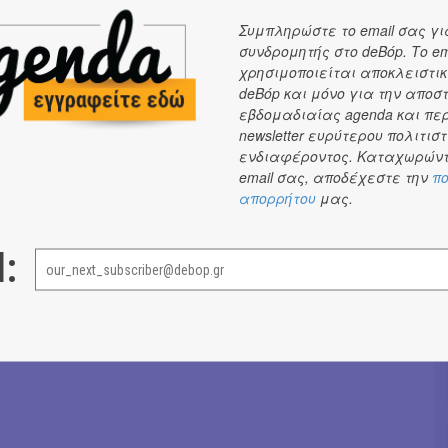
Συμπληρώστε το email σας γι
συνδρομητής στο deBόp. Το em
χρησιμοποιείται αποκλειστικ
deBόp και μόνο για την αποσ
εβδομαδιαίας agenda και πε
newsletter ευρύτερου πολιτιστ
ενδιαφέροντος. Καταχωρώντ
email σας, αποδέχεστε την
πο
απορρήτου
μας.
l: