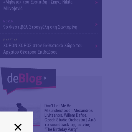
«Μήδεια» του Ευριπίδη | Σκην.: Nikita
Milivojević
ΜΟΥΣΙΚΗ
9o Φεστιβάλ Στρογγύλη στη Σαντορίνη
ΕΙΚΑΣΤΙΚΑ
ΧΟΡΩΝ ΧΩΡΟΣ στον Εκθεσιακό Χώρο του
Αρχαίου Θέατρου Επιδαύρου
Don't Let Me Be
Misunderstood | Alexandros
Livitsanos, Willem Dafoe,
Czech Studio Orchestra | Από
το soundtrack της ταινίας
"The Birthday Party"