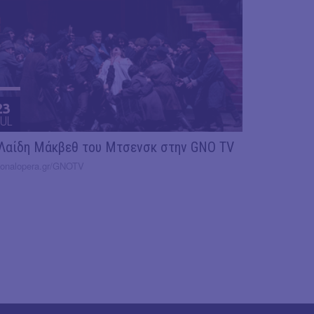
23
UL
Λαίδη Μάκβεθ του Μτσενσκ στην GNO TV
ionalopera.gr/GNOTV