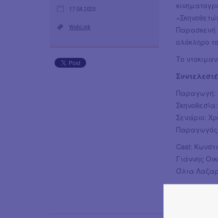
κινηματογρα
17.04.2020
«Σκηνοθετώ
WebLink
Παρασκευή 1
ολόκληρο το
Το ντοκιμαν
Συντελεστ
Παραγωγή: M
Σκηνοθεσία
Σενάριο: Χρ
Παραγωγός
Cast: Κωνστ
Γιάννης Οικ
Όλια Λαζαρ
2011 | Έγχρ.