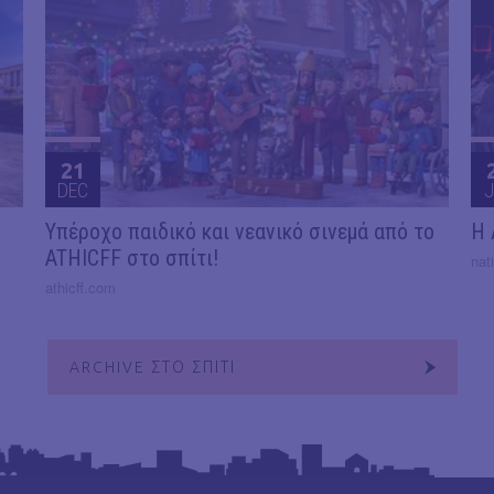
21
DEC
J
Υπέροχο παιδικό και νεανικό σινεμά από το
Η 
ATHICFF στο σπίτι!
nat
athicff.com
ARCHIVE ΣΤΟ ΣΠΙΤΙ