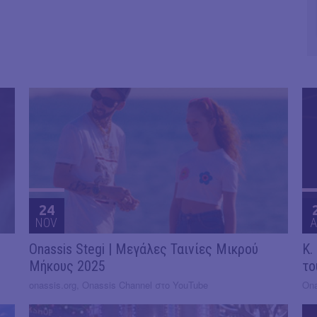
24
NOV
A
Onassis Stegi | Μεγάλες Ταινίες Μικρού
Κ.
Μήκους 2025
το
onassis.org, Onassis Channel στο YouTube
Ona