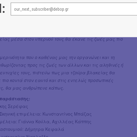
l:
σμο όπου τα μεγαλύτερα εγκλήματα γεννιούνται μέσα
νθρώπων που συχνά διακρίνονται για την ευφυΐα τους
ιγυρίζονται από συμβουλευτικά μυαλά, γερά
, γκόλντεν μπόις και θινκ τανκς, πιστεύω πως μια
ίας μέσα στον υπερνού τους θα έκανε τις ζωές μας πιο
μερινότητα που ο καθένας μας την οργανώνει και τη
θωρίζοντας προς τις ζωές των άλλων και τις αληθινές ή
 ευτυχίες τους, πιστεύω πως μια τζούρα βλακείας θα
πιο κοντά στον εαυτό και στις εντελώς προσωπικές
ς, θα μας ανθρώπευε κάπως.
 παράστασης:
άκης Σερέφας
/Σκηνική επιμέλεια: Κωνσταντίνος Μπάζας
ιμέλεια: Γιάννα Κούλα, Αχιλλέας Κάππης
κοστουμιού: Δήμητρα Κεφαλά
Κωνσταντίνα Νικολαΐδη