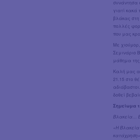
συνάντησα 
γιατί κακά 
βλάκας στη 
πολλές φορ
που μας κρ
Με χιούμορ
Σεμινάριο Β
μάθημα της
Καλή μας αν
21.15 στο θ
αδιάβαστοι
δοθεί βεβα
Σημείωμα τ
Βλακεία… Β
«Η Βλακεία 
κατάχρηση»