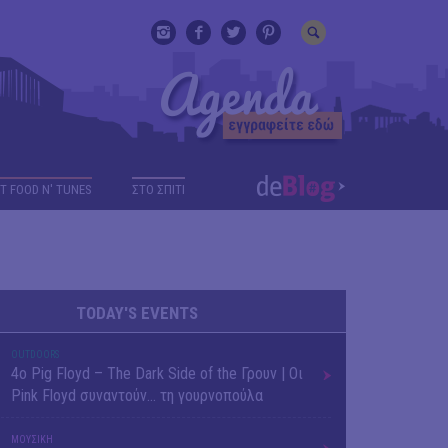
T FOOD N' TUNES
ΣΤΟ ΣΠΙΤΙ
TODAY'S EVENTS
OUTDΟORS
4ο Pig Floyd – The Dark Side of the Γρουν | Οι
Pink Floyd συναντούν… τη γουρνοπούλα
ΜΟΥΣΙΚΗ