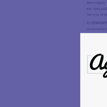
πολιτισμός 
και τους ρε
του για το 
Το ΣΕΜΙΝΑΡΙ
τελευταία δ
τελειόφοιτο
«μάθημα ζω
πάνω στη δι
τετράγωνη 
«Η βλακεία 
είναι αφηρη
προθέσεις 
Ένας μονόλο
γίνεται και
άνθρωπο… κ
μεγαλουργήσ
στιγμές στ