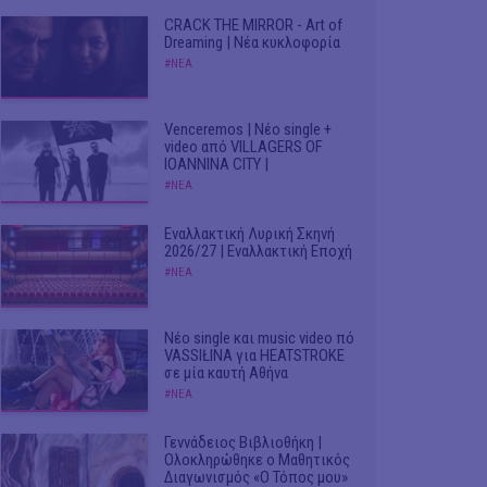
CRACK THE MIRROR - Art of
Dreaming | Νέα κυκλοφορία
#ΝΕΑ
Venceremos | Νέο single +
video από VILLAGERS OF
IOANNINA CITY |
#ΝΕΑ
Εναλλακτική Λυρική Σκηνή
2026/27 | Εναλλακτική Εποχή
#ΝΕΑ
Νέο single και music video πό
VASSIŁINA για HEATSTROKE
σε μία καυτή Αθήνα
#ΝΕΑ
Γεννάδειος Βιβλιοθήκη |
Ολοκληρώθηκε ο Μαθητικός
Διαγωνισμός «Ο Τόπος μου»