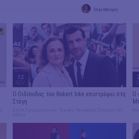
Όλγα Μπιάγκη
→
12
NOV
O
ς
O Οιδίποδας του Robert Icke επιστρέφει στη
Ο 
Στέγη
Μ
2,
Στέγη Γραμμάτων και Τεχνών, Λεωφόρος Συγγρού 107,
Θέα
Αθήνα