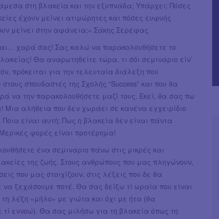
άμεσα στη βλακεία και την εξυπνάδα; Υπάρχει; Πόσες
είες έχουν μείνει ατιμώρητες και πόσες ευφυής
ουν μείνει στην αφάνεια;» Σάκης Σερέφας
και… χαρά σας! Σας καλώ να παρακολουθήσετε το
λακείας! Θα αναρωτηθείτε τώρα, τι σόι σεμινάριο είν’
πόν, πρόκειται για την τελευταία διάλεξη που
στους σπουδαστές της Σχολής “Success” και που θα
ρά να την παρακολουθήσετε μαζί τους. Εκεί, θα σας πω
! Μια αλήθεια που δεν χωράει σε κανένα εγχειρίδιο
 Ποια είναι αυτή; Πως η βλακεία δεν είναι πάντα
Μερικές φορές είναι προτέρημα!
ουθήσετε ένα σεμινάριο πάνω στις μικρές και
ακείες της ζωής. Στους ανθρώπους που μας πληγώνουν,
εις που μας στοιχίζουν, στις λέξεις που δε θα
 να ξεχάσουμε ποτέ. Θα σας δείξω τί ωραία που είναι
τη λέξη «μήλο» με γιώτα και όχι με ήτα (θα
τί εννοώ). Θα σας μιλήσω για τη βλακεία όπως τη