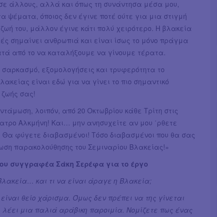
σε άλλους, αλλά και όπως τη συνάντησα μέσα μου,
τα ψέματα, όποιος δεν έγινε ποτέ ούτε για μια στιγμή
ζωή του, μάλλον έγινε κάτι πολύ χειρότερο. Η βλακεία
ές σημαίνει ανθρωπιά και είναι ίσως το μόνο πράγμα
ατά από το να καταλήξουμε να γίνουμε τέρατα.
, σαρκασμό, εξομολογήσεις και τρυφερότητα το
λακείας είναι εδώ για να γίνει το πιο σημαντικό
 ζωής σας!
τάμωση, λοιπόν, από 20 Οκτωβρίου κάθε Τρίτη στις
έατρο Αλκμήνη! Και… μην ανησυχείτε αν μου ΄ρθετε
. Θα φύγετε διαβασμένοι! Τόσο διαβασμένοι που θα σας
ίωση παρακολούθησης του Σεμιναρίου Βλακείας!»
ου συγγραφέα Σάκη Σερέφα για το έργο
λακεία… και τι να είναι άραγε η Βλακεία;
είναι θείο χάρισμα. Όμως δεν πρέπει να της γίνεται
 λέει μια παλιά αράβικη παροιμία. Νομίζετε πως ένας