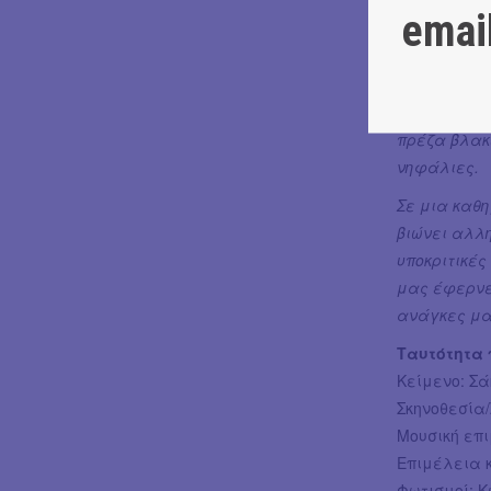
emai
Σε έναν κό
σε μυαλά α
και περιτρ
σπουδαγμένα
πρέζα βλακε
νηφάλιες.
Σε μια καθη
βιώνει αλλη
υποκριτικές
μας έφερνε 
ανάγκες μα
Ταυτότητα
Κείμενο: Σ
Σκηνοθεσία
Μουσική επ
Επιμέλεια 
Φωτισμοί: 