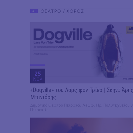
ΘΕΑΤΡΟ / ΧΟΡΟΣ
25
NOV
«Dogville» του Λαρς φον Τρίερ | Σκην.: Άρη
Μπινιάρης
Δημοτικό Θέατρο Πειραιά, Λεωφ. Ηρ. Πολυτεχνείου 3
Πειραιάς