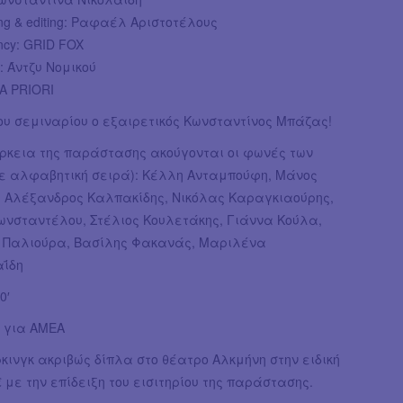
ing & editing: Ραφαέλ Αριστοτέλους
ncy: GRID FOX
: Άντζυ Νομικού
Α PRIORI
ου σεμιναρίου ο εξαιρετικός Κωνσταντίνος Μπάζας!
άρκεια της παράστασης ακούγονται οι φωνές των
με αλφαβητική σειρά): Κέλλη Ανταμπούφη, Μάνος
 Αλέξανδρος Καλπακίδης, Νικόλας Καραγκιαούρης,
ωνσταντέλου, Στέλιος Κουλετάκης, Γιάννα Κούλα,
Παλιούρα, Βασίλης Φακανάς, Μαριλένα
αΐδη
0′
 για ΑΜΕΑ
ρκινγκ ακριβώς δίπλα στο θέατρο Αλκμήνη στην ειδική
€ με την επίδειξη του εισιτηρίου της παράστασης.