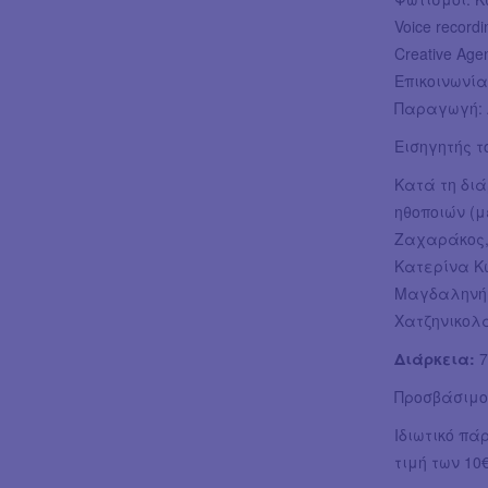
Voice record
Creative Age
Επικοινωνία
Παραγωγή: 
Εισηγητής τ
Κατά τη δι
ηθοποιών (
Ζαχαράκος,
Κατερίνα Κ
Μαγδαληνή 
Χατζηνικολ
Διάρκεια:
7
Προσβάσιμο
Ιδιωτικό πά
τιμή των 10