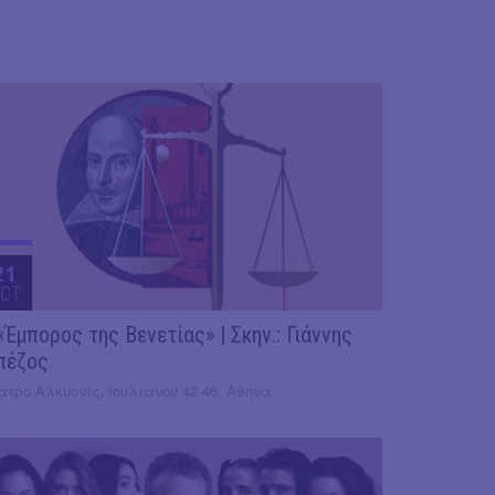
21
CT
«Έμπορος της Βενετίας» | Σκην.: Γιάννης
πέζος
τρο Αλκυονίς, Ιουλιανού 42-46, Αθήνα