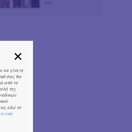
#ΝΕΑ
α να γίνετε
ail σας θα
ά από το
τολή της
ριοδικών
ικού
ας εδώ το
λιτική