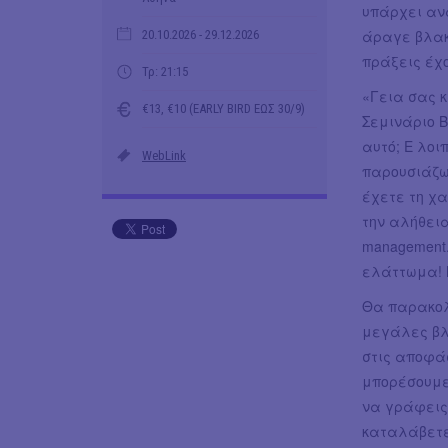
υπάρχει αν
άραγε βλακ
20.10.2026
- 29.12.2026
πράξεις έχ
Τρ: 21:15
«Γεια σας 
€13, €10 (EARLY BIRD ΕΩΣ 30/9)
Σεμινάριο Β
αυτό; Ε λοι
WebLink
παρουσιάζω 
έχετε τη χα
την αλήθεια
management.
ελάττωμα! 
Θα παρακολ
μεγάλες βλ
στις αποφάσ
μπορέσουμε
να γράφεις 
καταλάβετε 