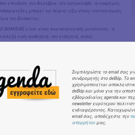
που επινόησε την Άλγεβρα, τον αστρολάβο, το εκκρεμές
βιθοκεφτέδες μπορεί να πέφτει έξω στους υπολογισμούς
θέμα της βλακείας;
Ο ΒΛΑΚΕΙΑΣ είναι ένας κωμικοτραγικός μονόλογος - η
ιάλεξη ενός καθηγητή, του εισηγητή, στους
υς ενός σύγχρονου τεχνοκρατικού κολεγίου. Το
ής» του εισηγητή είναι ένα στοχαστικό παραλήρημα
αχρονική αξία της βλακείας ως αντίδοτο στην
και συχνά ανελέητη λογική της εποχής μας.
Συμπληρώστε το email σας γι
είναι πράξη, είναι συμπεριφορά, είναι στρατηγική, δεν
συνδρομητής στο deBόp. Το em
χρησιμοποιείται αποκλειστικ
μένη σκέψη. Η βλακεία δεν κρύβεται μέσα στις
deBόp και μόνο για την αποσ
μας, αλλά μέσα στις πράξεις μας.»
εβδομαδιαίας agenda και πε
γος με πολύ έντονο το κωμικό στοιχείο που μπορεί να
newsletter ευρύτερου πολιτιστ
ενδιαφέροντος. Καταχωρώντ
 τραγικό… γιατί «η βλακεία κατοικεί μέσα σε κάθε
email σας, αποδέχεστε την
πο
αι περιμένει την κατάλληλη στιγμή για να
απορρήτου
μας.
ει». Ποια είναι αυτή η στιγμή; Πόσες είναι αυτές οι
η ζωή μας… στις ζωές όλων μας…;