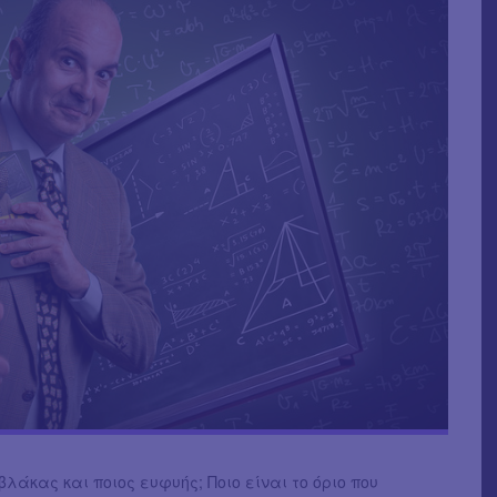
 βλάκας και ποιος ευφυής; Ποιο είναι το όριο που