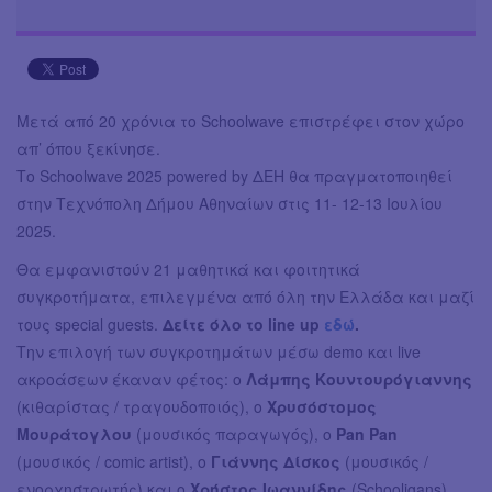
Μετά από 20 χρόνια το Schoolwave επιστρέφει στον χώρο
απ’ όπου ξεκίνησε.
Το Schoolwave 2025 powered by ΔΕΗ θα πραγματοποιηθεί
στην Τεχνόπολη Δήμου Αθηναίων στις 11- 12-13 Ιουλίου
2025.
Θα εμφανιστούν 21 μαθητικά και φοιτητικά
συγκροτήματα, επιλεγμένα από όλη την Ελλάδα και μαζί
τους special guests.
Δείτε όλο το line up
εδώ
.
Την επιλογή των συγκροτημάτων μέσω demo και live
ακροάσεων έκαναν φέτος: ο
Λάμπης Κουντουρόγιαννης
(κιθαρίστας / τραγουδοποιός), ο
Χρυσόστομος
Μουράτογλου
(μουσικός παραγωγός), ο
Pan Pan
(μουσικός / comic artist), o
Γιάννης Δίσκος
(μουσικός /
ενορχηστρωτής) και ο
Χρήστος Ιωαννίδης
(Schooligans).