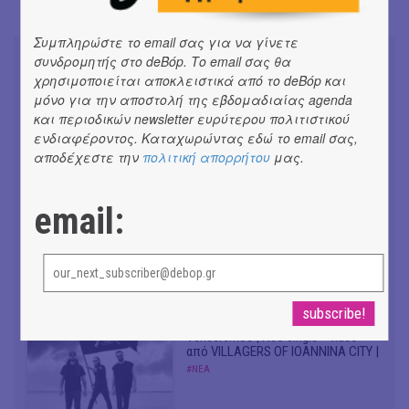
Συμπληρώστε το email σας για να γίνετε
συνδρομητής στο deBόp. Το email σας θα
χρησιμοποιείται αποκλειστικά από το deBόp και
μόνο για την αποστολή της εβδομαδιαίας agenda
και περιοδικών newsletter ευρύτερου πολιτιστικού
Don't Let Me Be Misunderstood |
ενδιαφέροντος. Καταχωρώντας εδώ το email σας,
Alexandros Livitsanos, Willem
αποδέχεστε την
πολιτική απορρήτου
μας.
Dafoe, Czech Studio Orchestra |
Από το soundtrack της ταινίας "The
Birthday Party"
#ΝΕΑ
email:
CRACK THE MIRROR - Art of
Dreaming | Νέα κυκλοφορία
#ΝΕΑ
Venceremos | Νέο single + video
από VILLAGERS OF IOANNINA CITY |
#ΝΕΑ