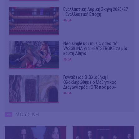
Εναλλακτική Λυρική Σκηνή 2026/27
| Εναλλακτική Εποχή
#ΝΕΑ
Νέο single και music video πό
VASSIŁINA για HEATSTROKE σε μία
καυτή Αθήνα
#ΝΕΑ
Γεννάδειος Βιβλιοθήκη |
Ολοκληρώθηκε ο Μαθητικός
Διαγωνισμός «Ο Τόπος μου»
#ΝΕΑ
ΜΟΥΣΙΚΗ