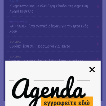
ΚΙΝ/ΦΟΣ
Κινηματογράφος με ελεύθερη είσοδο στη Δημοτική
Αγορά Κυψέλης
ΘΕΑΤΡΟ / ΧΟΡΟΣ
«ΑΗ ΛΑΟΣ» | Ένα σκηνικό ρέκβιεμ για την ήττα ενός
λαού
ΕΙΚΑΣΤΙΚΑ
Ομαδική έκθεση | Προσωρινά για Πάντα
ΕΙΚΑΣΤΙΚΑ
Έκθεση φωτογραφίας: Ανδρίων έργα και ημέρες
ΕΙΚΑΣΤΙΚΑ
Αργύρης Ραλλιάς | Λιτανεία
ΕΙΚΑΣΤΙΚΑ
Θανάσης Λάλας-Κώστας Τσόκλης - Συνομιλώντας με
εικόνες και λέξεις