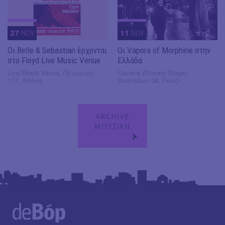
27
NOV
11
NOV
Οι Belle & Sebastian έρχονται
Οι Vapors of Morphine στην
στο Floyd Live Music Venue
Ελλάδα
Live Music Venue, Πειραιώς
Gazarte (Ground Stage),
117, Αθήνα
Βουτάδων 34, Γκάζι
ARCHIVE
ΜΟΥΣΙΚΗ