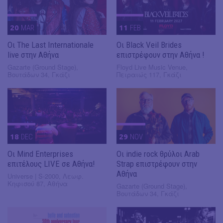
20
MAR
11
FEB
Οι The Last Internationale
Οι Black Veil Brides
live στην Αθήνα
επιστρέφουν στην Αθήνα !
Gazarte (Ground Stage),
Floyd Live Music Venue,
Βουτάδων 34, Γκάζι
Πειραιώς 117, Γκάζι
18
DEC
29
NOV
Οι Mind Enterprises
Οι indie rock θρύλοι Arab
επιτέλους LIVE σε Αθήνα!
Strap επιστρέφουν στην
Αθήνα
Universe | S-2000, Λεωφ.
Κηφισού 87, Αθήνα
Gazarte (Ground Stage),
Βουτάδων 34, Γκάζι