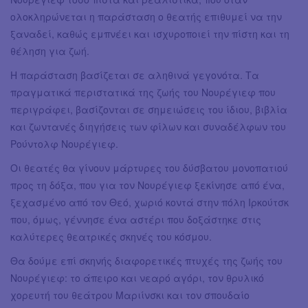
ολοκληρώνεται η παράσταση ο θεατής επιθυμεί να την
ξαναδεί, καθώς εμπνέει και ισχυροποιεί την πίστη και τη
θέληση για ζωή.
Η παράσταση βασίζεται σε αληθινά γεγονότα. Τα
πραγματικά περιστατικά της ζωής του Νουρέγιεφ που
περιγράφει, βασίζονται σε σημειώσεις του ίδιου, βιβλία
και ζωντανές διηγήσεις των φίλων και συναδέλφων του
Ρούντολφ Νουρέγιεφ.
Οι θεατές θα γίνουν μάρτυρες του δύσβατου μονοπατιού
προς τη δόξα, που για τον Νουρέγιεφ ξεκίνησε από ένα,
ξεχασμένο από τον Θεό, χωριό κοντά στην πόλη Ιρκούτσκ
που, όμως, γέννησε ένα αστέρι που δοξάστηκε στις
καλύτερες θεατρικές σκηνές του κόσμου.
Θα δούμε επί σκηνής διαφορετικές πτυχές της ζωής του
Νουρέγιεφ: το άπειρο και νεαρό αγόρι, τον θρυλικό
χορευτή του θεάτρου Μαριίνσκι και τον σπουδαίο