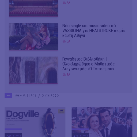
#ΝΕΑ
Νέο single και music video πό
VASSIŁINA για HEATSTROKE σε μία
καυτή Αθήνα
#ΝΕΑ
Γεννάδειος Βιβλιοθήκη |
Ολοκληρώθηκε ο Μαθητικός
Διαγωνισμός «Ο Τόπος μου»
#ΝΕΑ
ΘΕΑΤΡΟ / ΧΟΡΟΣ
25
NOV
12
NOV