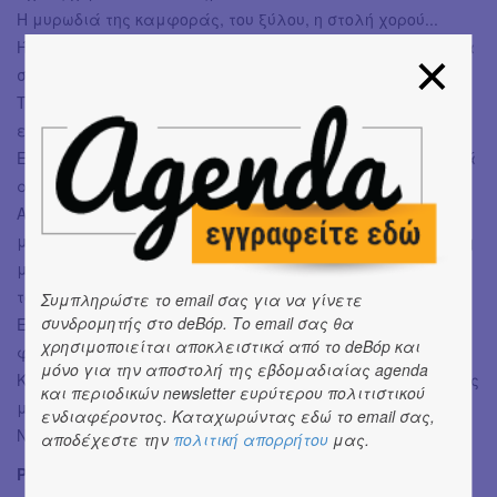
Η μυρωδιά της καμφοράς, του ξύλου, η στολή χορού...
Ήμουν αετός στην κορυφή του κόσμου. Ο ποιητής ανάμεσα
στους ποιητές. Ήμουν παντού και τα πάντα!!!
Το μόνο πράγμα που με συνοδεύει είναι ο χορός μου. Η
ελευθερία του να υπάρχω…
Είμαι εδώ αλλά εγώ χορεύω με τον νου, πετώ πιο μακριά
από τα λόγια μου, πιο μακριά από τον πόνο μου.
Αν λυπόμαστε τα πληγωμένα πόδια μας, αν τρέχουμε
μόνο πίσω από τον στόχο μας και δεν καταλαβαίνουμε τη
μοναδική ευχαρίστηση της κίνησης, δεν καταλαβαίνουμε
το νόημα της ζωής.
Συμπληρώστε το email σας για να γίνετε
συνδρομητής στο deBόp. Το email σας θα
Εκεί που η έννοια είναι στο γίγνεσθαι και όχι στο
χρησιμοποιείται αποκλειστικά από το deBόp και
φαίνεσθαι.
μόνο για την αποστολή της εβδομαδιαίας agenda
Κάθε άνδρας θα έπρεπε να χορεύει. Σε όλη του τη ζωή. Ας
και περιοδικών newsletter ευρύτερου πολιτιστικού
μην είσαι χορευτής... αλλά να χορεύεις...
ενδιαφέροντος. Καταχωρώντας εδώ το email σας,
Να χορεύεις!!!
αποδέχεστε την
πολιτική απορρήτου
μας.
Ρούντολφ Νουρέγιεφ, 1938-1993, Ρώσος χορευτής και