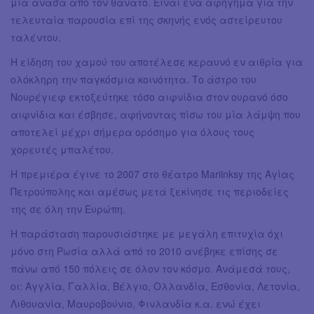
μία ανάσα από τον θάνατο. Είναι ένα αφήγημα για την
τελευταία παρουσία επί της σκηνής ενός αστείρευτου
ταλέντου.
Η είδηση του χαμού του αποτέλεσε κεραυνό εν αιθρία για
ολόκληρη την παγκόσμια κοινότητα. Το άστρο του
Νουρέγιεφ εκτοξεύτηκε τόσο αιφνίδια στον ουρανό όσο
αιφνίδια και έσβησε, αφήνοντας πίσω του μία λάμψη που
αποτελεί μέχρι σήμερα ορόσημο για όλους τους
χορευτές μπαλέτου.
Η πρεμιέρα έγινε το 2007 στο θέατρο Mariinksy της Αγίας
Πετρούπολης και αμέσως μετά ξεκίνησε τις περιοδείες
της σε όλη την Ευρώπη.
Η παράσταση παρουσιάστηκε με μεγάλη επιτυχία όχι
μόνο στη Ρωσία αλλά από το 2010 ανέβηκε επίσης σε
πάνω από 150 πόλεις σε όλον τον κόσμο. Ανάμεσά τους,
οι: Αγγλία, Γαλλία, Βέλγιο, Ολλανδία, Εσθονία, Λετονία,
Λιθουανία, Μαυροβούνιο, Φινλανδία κ.α. ενώ έχει