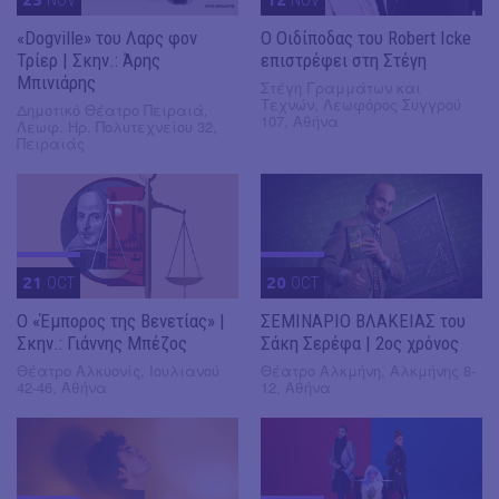
«Dogville» του Λαρς φον
O Οιδίποδας του Robert Icke
Τρίερ | Σκην.: Άρης
επιστρέφει στη Στέγη
Μπινιάρης
Στέγη Γραμμάτων και
Τεχνών, Λεωφόρος Συγγρού
Δημοτικό Θέατρο Πειραιά,
107, Αθήνα
Λεωφ. Ηρ. Πολυτεχνείου 32,
Πειραιάς
21
OCT
20
OCT
Ο «Έμπορος της Βενετίας» |
ΣΕΜΙΝΑΡΙΟ ΒΛΑΚΕΙΑΣ του
Σκην.: Γιάννης Μπέζος
Σάκη Σερέφα | 2ος χρόνος
Θέατρο Αλκυονίς, Ιουλιανού
Θέατρο Αλκμήνη, Αλκμήνης 8-
42-46, Αθήνα
12, Αθήνα