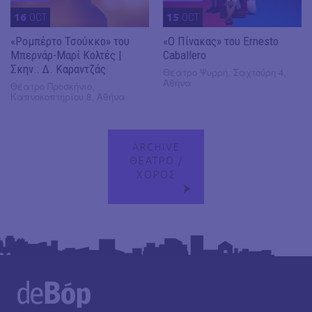
16
OCT
15
OCT
«Ρομπέρτο Τσούκκο» του
«Ο Πίνακας» του Ernesto
Μπερνάρ-Μαρί Κολτές |
Caballero
Σκην.: Δ. Καραντζάς
Θέατρο Ψυρρή, Σαχτούρη 4,
Αθήνα
Θέατρο Προσκήνιο,
Καπνοκοπτηρίου 8, Αθήνα
ARCHIVE
ΘΕΑΤΡΟ /
ΧΟΡΟΣ