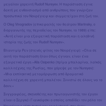
μεγάλου χορευτή Rudolf Nureyev. Η παράσταση έγινε
δεκτή με ενθουσιασμό από ανθρώπους που γνώριζαν
προσωπικά τον Νουρέγιεφ και συμμετείχαν στη ζωή του.
Ο Oleg Vinogradov (επικεφαλής του θεάτρου Mariinsky, ο
διοργανωτής της περιοδείας του Nureyev, το 1989) είπε:
«Αυτή είναι μια εξαιρετική παράσταση και η αληθινή
ιστορία της ζωής του Rudolf Nureyev».
Βλαντιμίρ Ρεν (στενός φίλος του Νουρέγιεφ): «Όλα σε
αυτή την παράσταση ήταν όπως έγιναν, είναι ένα
εξαιρετικό έργο.»Alla Osipenko (πρίμα μπαλαρίνα, λαϊκός
καλλιτέχνης της Ρωσίας, που χόρεψε με τον Nureyev):
«Μια εκπληκτική μεταμόρφωση από δραματικό
καλλιτέχνη σε χορευτή μπαλέτου. Συνιστώ σε όλους να το
δουν.»
Συγγραφέας, σκηνοθέτης και πρωταγωνιστής του έργου
είναι ο Σεργκέι Γιανκόφσκι ο οποίος αποδίδει τον ρόλο του
Νουρέγιεφ τόσο πιστά και ρεαλιστικά, που όταν