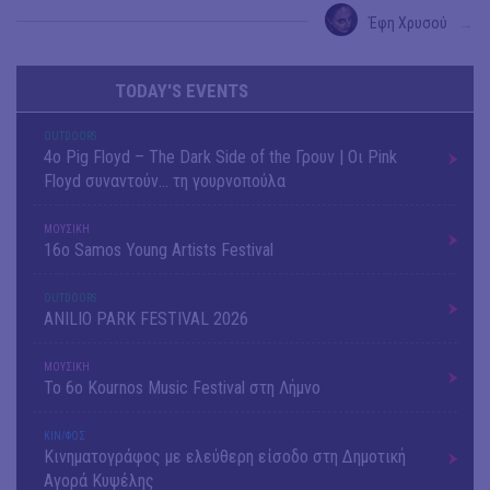
Έφη Χρυσού
→
TODAY'S EVENTS
OUTDΟORS
4ο Pig Floyd – The Dark Side of the Γρουν | Οι Pink
Floyd συναντούν… τη γουρνοπούλα
ΜΟΥΣΙΚΗ
16o Samos Young Artists Festival
OUTDΟORS
ANILIO PARK FESTIVAL 2026
ΜΟΥΣΙΚΗ
Το 6ο Kournos Music Festival στη Λήμνο
ΚΙΝ/ΦΟΣ
Κινηματογράφος με ελεύθερη είσοδο στη Δημοτική
Αγορά Κυψέλης