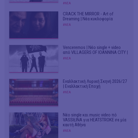
#ΝΕΑ
CRACK THE MIRROR - Art of
Dreaming | Νέα κυκλοφορία
#ΝΕΑ
Venceremos | Νέο single + video
από VILLAGERS OF IOANNINA CITY |
#ΝΕΑ
Εναλλακτική Λυρική Σκηνή 2026/27
| Εναλλακτική Εποχή
#ΝΕΑ
Νέο single και music video πό
VASSIŁINA για HEATSTROKE σε μία
καυτή Αθήνα
#ΝΕΑ