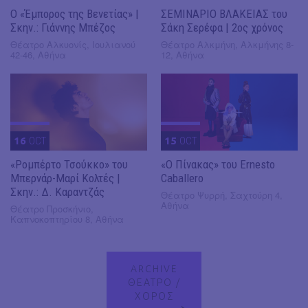
Ο «Έμπορος της Βενετίας» |
ΣΕΜΙΝΑΡΙΟ ΒΛΑΚΕΙΑΣ του
Σκην.: Γιάννης Μπέζος
Σάκη Σερέφα | 2ος χρόνος
Θέατρο Αλκυονίς, Ιουλιανού
Θέατρο Αλκμήνη, Αλκμήνης 8-
42-46, Αθήνα
12, Αθήνα
16
OCT
15
OCT
«Ρομπέρτο Τσούκκο» του
«Ο Πίνακας» του Ernesto
Μπερνάρ-Μαρί Κολτές |
Caballero
Σκην.: Δ. Καραντζάς
Θέατρο Ψυρρή, Σαχτούρη 4,
Αθήνα
Θέατρο Προσκήνιο,
Καπνοκοπτηρίου 8, Αθήνα
ARCHIVE
ΘΕΑΤΡΟ /
ΧΟΡΟΣ