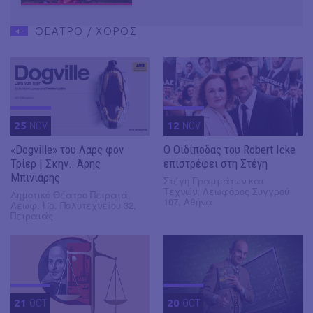
ΘΕΑΤΡΟ / ΧΟΡΟΣ
25
NOV
12
NOV
«Dogville» του Λαρς φον
O Οιδίποδας του Robert Icke
Τρίερ | Σκην.: Άρης
επιστρέφει στη Στέγη
Μπινιάρης
Στέγη Γραμμάτων και
Τεχνών, Λεωφόρος Συγγρού
Δημοτικό Θέατρο Πειραιά,
107, Αθήνα
Λεωφ. Ηρ. Πολυτεχνείου 32,
Πειραιάς
21
OCT
20
OCT