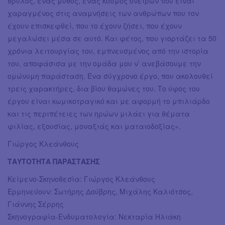
θρύλος, ένας μύθος, ένας κόσμος ονείρων που είναι
χαραγμένος στις αναμνήσεις των ανθρώπων που τον
έχουν επισκεφθεί, που το έχουν ζήσει, που έχουν
μεγαλώσει μέσα σε αυτό. Και φέτος, που γιορτάζει τα 50
χρόνια λειτουργίας του, εμπνευσμένος από την ιστορία
του, αποφάσισα με την ομάδα μου ν’ ανεβάσουμε την
ομώνυμη παράσταση. Ένα σύγχρονο έργο, που ακολουθεί
τρεις χαρακτήρες, δια βίου θαμώνες του. Το ύφος του
έργου είναι κωμικοτραγικό και με αφορμή το μπιλιάρδο
και τις περιπέτειες των ηρώων μιλάει για θέματα
φιλίας, εξουσίας, μοναξιάς και ματαιοδοξίας».
Γιώργος Κλεάνθους
ΤΑΥΤΟΤΗΤΑ ΠΑΡΑΣΤΑΣΗΣ
Κείμενο-Σκηνοθεσία: Γιώργος Κλεάνθους
Ερμηνεύουν: Σωτήρης Δούβρης, Μιχάλης Καλιότσος,
Γιάννης Σέρρης
Σκηνογραφία-Ενδυματολογία: Νεκταρία Ηλιάκη