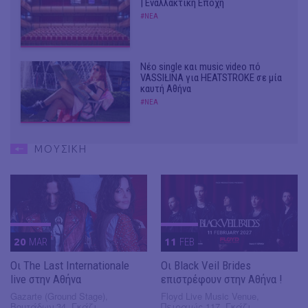
| Εναλλακτική Εποχή
#ΝΕΑ
Νέο single και music video πό
VASSIŁINA για HEATSTROKE σε μία
καυτή Αθήνα
#ΝΕΑ
ΜΟΥΣΙΚΗ
20
MAR
11
FEB
Οι The Last Internationale
Οι Black Veil Brides
live στην Αθήνα
επιστρέφουν στην Αθήνα !
Gazarte (Ground Stage),
Floyd Live Music Venue,
Βουτάδων 34, Γκάζι
Πειραιώς 117, Γκάζι