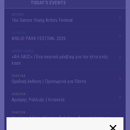
TODAY'S EVENTS
ΜΟΥΣΙΚΗ
16o Samos Young Artists Festival
OUTDΟORS
ANILIO PARK FESTIVAL 2026
ΘΕΑΤΡΟ / ΧΟΡΟΣ
«ΑΗ ΛΑΟΣ» | Ένα σκηνικό ρέκβιεμ για την ήττα ενός
λαού
ΕΙΚΑΣΤΙΚΑ
Ομαδική έκθεση | Προσωρινά για Πάντα
ΕΙΚΑΣΤΙΚΑ
Αργύρης Ραλλιάς | Λιτανεία
ΕΙΚΑΣΤΙΚΑ
Θανάσης Λάλας-Κώστας Τσόκλης - Συνομιλώντας με
εικόνες και λέξεις