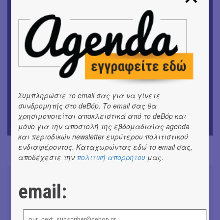
ΘΕΑΤΡΟ / ΧΟΡΟΣ
«Μήδεια» του Ευριπίδη | Σκην.: Nikita Milivojević
ΜΟΥΣΙΚΗ
9o Φεστιβάλ Στρογγύλη στη Σαντορίνη
ΘΕΑΤΡΟ / ΧΟΡΟΣ
«Ίων» του Ευρυπίδη
Συμπληρώστε το email σας για να γίνετε
συνδρομητής στο deBόp. Το email σας θα
ΜΟΥΣΙΚΗ
Οι Λόγος Τιμής σε πανελλαδική περιοδεία για την
χρησιμοποιείται αποκλειστικά από το deBόp και
παρουσίαση του νέου album
μόνο για την αποστολή της εβδομαδιαίας agenda
και περιοδικών newsletter ευρύτερου πολιτιστικού
ενδιαφέροντος. Καταχωρώντας εδώ το email σας,
αποδέχεστε την
πολιτική απορρήτου
μας.
email:
Συνομιλώντας με τη Ρηνιώ