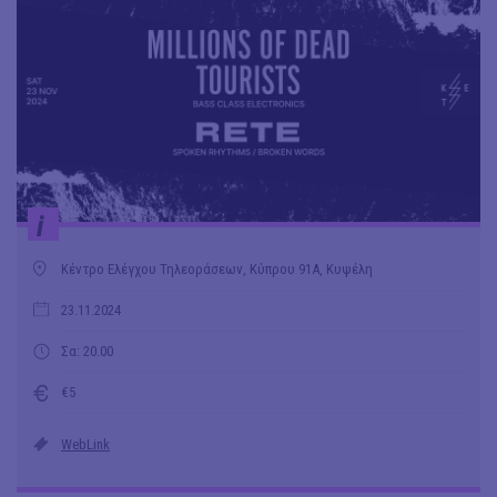
i
Κέντρο Ελέγχου Τηλεοράσεων, Κύπρου 91Α, Κυψέλη
23.11.2024
Σα: 20.00
€5
WebLink