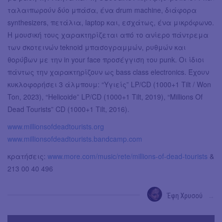
ταλαιπωρούν δύο μπάσα, ένα drum machine, διάφορα
synthesizers, πετάλια, laptop και, εσχάτως, ένα μικρόφωνο.
Η μουσική τους χαρακτηρίζεται από το ανίερο πάντρεμα
των σκοτεινών teknoid μπασογραμμών, ρυθμών και
θορύβων με την in your face προσέγγιση του punk. Οι ίδιοι
πάντως την χαρακτηρίζουν ως bass class electronics. Έχουν
κυκλοφορήσει 3 άλμπουμ: “Yγιείς” LP/CD (1000+1 Tilt / Won
Ton, 2023), “Helicoide” LP/CD (1000+1 Tilt, 2019), “Millions Of
Dead Tourists” CD (1000+1 Tilt, 2016).
www.millionsofdeadtourists.org
www.millionsofdeadtourists.bandcamp.com
κρατήσεις:
www.more.com/music/rete/millions-of-dead-tourists
&
213 00 40 496
Έφη Χρυσού
→