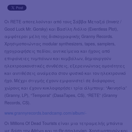
Οι RΕΤΕ αποτελούνται από τους Σάββα Μεταξά (Inverz /
Good Luck Mr. Gorsky) και Βασίλη Λιόλιο (Eventless Plot),
αμφότεροι μέλη της δισκογραφικής Granny Records.
Χρησιμοποιώντας modular synthesizers, tapes, samplers,
ηχογραφήσεις πεδίου, αντικείμενα και ήχους από
επιφάνειες τυμπάνων και κυμβάλων, δημιουργούν
ηλεκτροακουστικές συνθέσεις, εξερευνώντας ομοιότητες
και αντιθέσεις ανάμεσα στον φυσικό και τον ηλεκτρονικό
ήχο. Μέχρι στιγμής έχουν εμφανιστεί σε διάφορους
χώρους και έχουν κυκλοφορήσει τρία άλμπουμ: “Ακινησία”
(Granny, LP), “Temporal” (DasaTapes, CS), “RETE” (Granny
Records, CS).
www.grannyrecords.bandcamp.com/album/-
Οι Millions Of Dead Tourists είναι μια τετραμελής μπάντα
με βάση την Αθήνα και τη Θεσσαλονίκη. Χρησιμοποιούν και