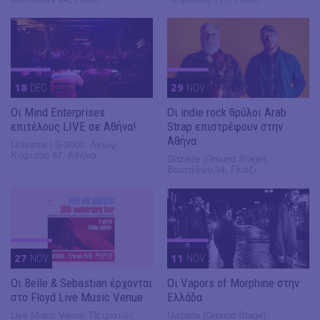
18
DEC
29
NOV
Οι Mind Enterprises
Οι indie rock θρύλοι Arab
επιτέλους LIVE σε Αθήνα!
Strap επιστρέφουν στην
Αθήνα
Universe | S-2000, Λεωφ.
Κηφισού 87, Αθήνα
Gazarte (Ground Stage),
Βουτάδων 34, Γκάζι
27
NOV
11
NOV
Οι Belle & Sebastian έρχονται
Οι Vapors of Morphine στην
στο Floyd Live Music Venue
Ελλάδα
Live Music Venue, Πειραιώς
Gazarte (Ground Stage),