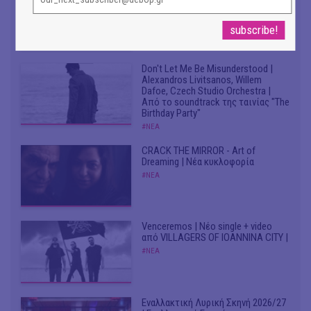
Κυριαζή, καλλιτεχνική διευθύντρια
του ΔΗΠΕΘΕ Ιωαννίνων
#ΣΥΝΕΝΤΕΥΞΕΙΣ
Don't Let Me Be Misunderstood |
Alexandros Livitsanos, Willem
Dafoe, Czech Studio Orchestra |
Από το soundtrack της ταινίας "The
Birthday Party"
#ΝΕΑ
CRACK THE MIRROR - Art of
Dreaming | Νέα κυκλοφορία
#ΝΕΑ
Venceremos | Νέο single + video
από VILLAGERS OF IOANNINA CITY |
#ΝΕΑ
Εναλλακτική Λυρική Σκηνή 2026/27