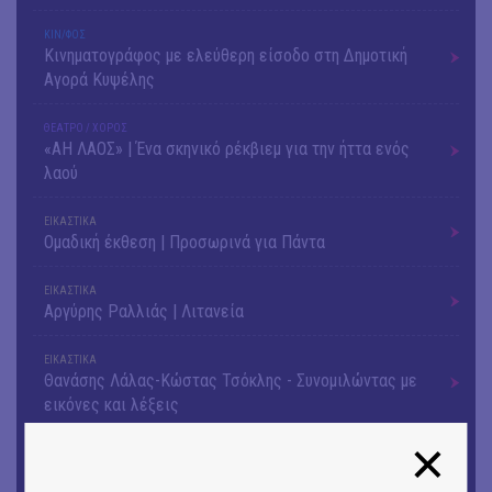
ΚΙΝ/ΦΟΣ
Κινηματογράφος με ελεύθερη είσοδο στη Δημοτική
Αγορά Κυψέλης
ΘΕΑΤΡΟ / ΧΟΡΟΣ
«ΑΗ ΛΑΟΣ» | Ένα σκηνικό ρέκβιεμ για την ήττα ενός
λαού
ΕΙΚΑΣΤΙΚΑ
Ομαδική έκθεση | Προσωρινά για Πάντα
ΕΙΚΑΣΤΙΚΑ
Αργύρης Ραλλιάς | Λιτανεία
ΕΙΚΑΣΤΙΚΑ
Θανάσης Λάλας-Κώστας Τσόκλης - Συνομιλώντας με
εικόνες και λέξεις
ΚΙΝ/ΦΟΣ
Οι γαλλικές ταινίες του 16ου Athens Open Air Film