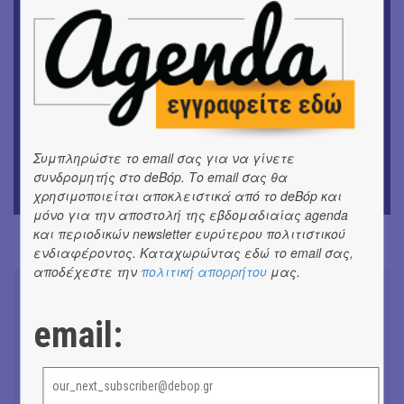
Festival
ΘΕΑΤΡΟ / ΧΟΡΟΣ
«Μήδεια» του Ευριπίδη | Σκην.: Nikita Milivojević
ΜΟΥΣΙΚΗ
9o Φεστιβάλ Στρογγύλη στη Σαντορίνη
Συμπληρώστε το email σας για να γίνετε
ΕΙΚΑΣΤΙΚΑ
ΧΟΡΩΝ ΧΩΡΟΣ στον Εκθεσιακό Χώρο του Αρχαίου
συνδρομητής στο deBόp. Το email σας θα
Θέατρου Επιδαύρου
χρησιμοποιείται αποκλειστικά από το deBόp και
μόνο για την αποστολή της εβδομαδιαίας agenda
και περιοδικών newsletter ευρύτερου πολιτιστικού
ενδιαφέροντος. Καταχωρώντας εδώ το email σας,
αποδέχεστε την
πολιτική απορρήτου
μας.
email:
Don't Let Me Be Misunderstood |
Alexandros Livitsanos, Willem
Dafoe, Czech Studio Orchestra |
Από το soundtrack της ταινίας "The