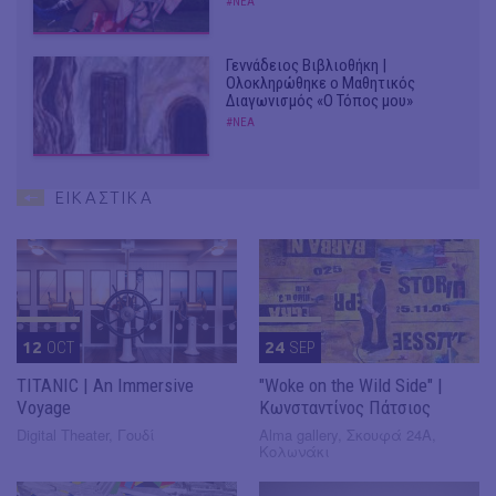
#ΝΕΑ
Γεννάδειος Βιβλιοθήκη |
Ολοκληρώθηκε ο Μαθητικός
Διαγωνισμός «Ο Τόπος μου»
#ΝΕΑ
ΕΙΚΑΣΤΙΚΑ
12
OCT
24
SEP
TITANIC | An Immersive
"Woke on the Wild Side" |
Voyage
Κωνσταντίνος Πάτσιος
Digital Theater, Γουδί
Alma gallery, Σκουφά 24Α,
Κολωνάκι