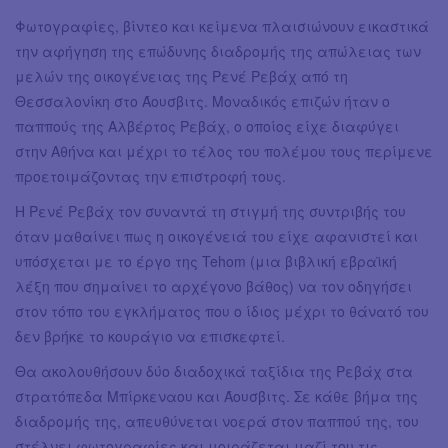
Φωτογραφίες, βίντεο και κείμενα πλαισιώνουν εικαστικά
την αφήγηση της επώδυνης διαδρομής της απώλειας των
μελών της οικογένειας της Ρενέ Ρεβάχ από τη
Θεσσαλονίκη στο Άουσβιτς. Μοναδικός επιζών ήταν ο
παππούς της Αλβέρτος Ρεβάχ, ο οποίος είχε διαφύγει
στην Αθήνα και μέχρι το τέλος του πολέμου τους περίμενε
προετοιμάζοντας την επιστροφή τους.
Η Ρενέ Ρεβάχ τον συναντά τη στιγμή της συντριβής του
όταν μαθαίνει πως η οικογένειά του είχε αφανιστεί και
υπόσχεται με το έργο της Tehom (μια βιβλική εβραϊκή
λέξη που σημαίνει το αρχέγονο βάθος) να τον οδηγήσει
στον τόπο του εγκλήματος που ο ίδιος μέχρι το θάνατό του
δεν βρήκε το κουράγιο να επισκεφτεί.
Θα ακολουθήσουν δύο διαδοχικά ταξίδια της Ρεβάχ στα
στρατόπεδα Μπίρκεναου και Άουσβιτς. Σε κάθε βήμα της
διαδρομής της, απευθύνεται νοερά στον παππού της, του
στέλνει φωτογραφίες και μοιράζεται μαζί του τις