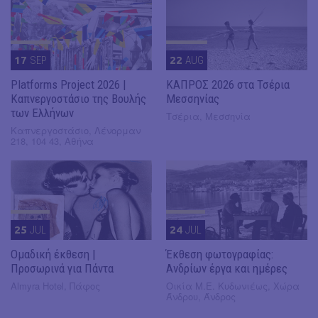
17
SEP
22
AUG
Platforms Project 2026 |
ΚΑΠΡΟΣ 2026 στα Τσέρια
Καπνεργοστάσιο της Βουλής
Μεσσηνίας
των Ελλήνων
Τσέρια, Μεσσηνία
Καπνεργοστάσιο, Λένορμαν
218, 104 43, Αθήνα
25
JUL
24
JUL
Ομαδική έκθεση |
Έκθεση φωτογραφίας:
Προσωρινά για Πάντα
Ανδρίων έργα και ημέρες
Almyra Hotel, Πάφος
Οικία Μ.Ε. Κυδωνιέως, Χώρα
Άνδρου, Άνδρος