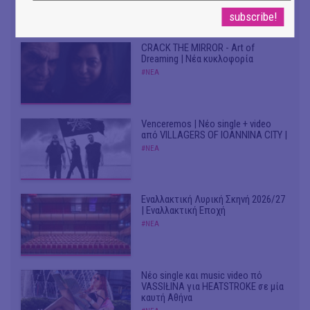
Birthday Party"
#ΝΕΑ
CRACK THE MIRROR - Art of
Dreaming | Νέα κυκλοφορία
#ΝΕΑ
Venceremos | Νέο single + video
από VILLAGERS OF IOANNINA CITY |
#ΝΕΑ
Εναλλακτική Λυρική Σκηνή 2026/27
| Εναλλακτική Εποχή
#ΝΕΑ
Νέο single και music video πό
VASSIŁINA για HEATSTROKE σε μία
καυτή Αθήνα