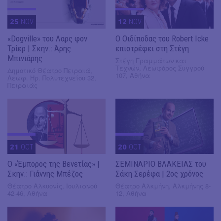
25
NOV
12
NOV
«Dogville» του Λαρς φον
O Οιδίποδας του Robert Icke
Τρίερ | Σκην.: Άρης
επιστρέφει στη Στέγη
Μπινιάρης
Στέγη Γραμμάτων και
Τεχνών, Λεωφόρος Συγγρού
Δημοτικό Θέατρο Πειραιά,
107, Αθήνα
Λεωφ. Ηρ. Πολυτεχνείου 32,
Πειραιάς
21
OCT
20
OCT
Ο «Έμπορος της Βενετίας» |
ΣΕΜΙΝΑΡΙΟ ΒΛΑΚΕΙΑΣ του
Σκην.: Γιάννης Μπέζος
Σάκη Σερέφα | 2ος χρόνος
Θέατρο Αλκυονίς, Ιουλιανού
Θέατρο Αλκμήνη, Αλκμήνης 8-
42-46, Αθήνα
12, Αθήνα