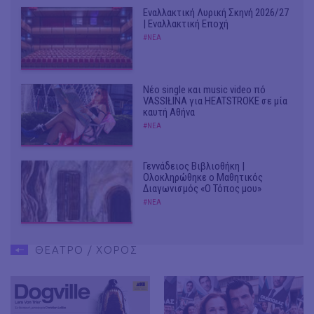
Εναλλακτική Λυρική Σκηνή 2026/27
| Εναλλακτική Εποχή
#ΝΕΑ
Νέο single και music video πό
VASSIŁINA για HEATSTROKE σε μία
καυτή Αθήνα
#ΝΕΑ
Γεννάδειος Βιβλιοθήκη |
Ολοκληρώθηκε ο Μαθητικός
Διαγωνισμός «Ο Τόπος μου»
#ΝΕΑ
ΘΕΑΤΡΟ / ΧΟΡΟΣ