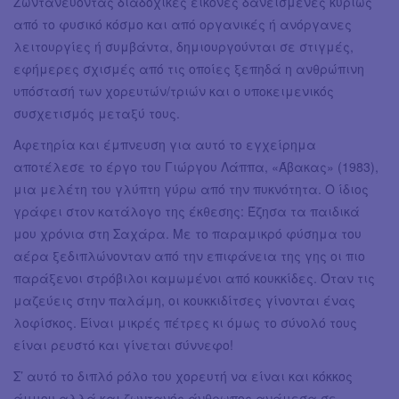
Ζωντανεύοντας διαδοχικές εικόνες δανεισμένες κυρίως
από το φυσικό κόσμο και από οργανικές ή ανόργανες
λειτουργίες ή συμβάντα, δημιουργούνται σε στιγμές,
εφήμερες σχισμές από τις οποίες ξεπηδά η ανθρώπινη
υπόστασή των χορευτών/τριών και ο υποκειμενικός
συσχετισμός μεταξύ τους.
Αφετηρία και έμπνευση για αυτό το εγχείρημα
αποτέλεσε το έργο του Γιώργου Λάππα, «Άβακας» (1983),
μια μελέτη του γλύπτη γύρω από την πυκνότητα. Ο ίδιος
γράφει στον κατάλογο της έκθεσης: Έζησα τα παιδικά
μου χρόνια στη Σαχάρα. Με το παραμικρό φύσημα του
αέρα ξεδιπλώνονταν από την επιφάνεια της γης οι πιο
παράξενοι στρόβιλοι καμωμένοι από κουκκίδες. Όταν τις
μαζεύεις στην παλάμη, οι κουκκιδίτσες γίνονται ένας
λοφίσκος. Είναι μικρές πέτρες κι όμως το σύνολό τους
είναι ρευστό και γίνεται σύννεφο!
Σ’ αυτό το διπλό ρόλο του χορευτή να είναι και κόκκος
άμμου αλλά και ζωντανός άνθρωπος ανάμεσα σε