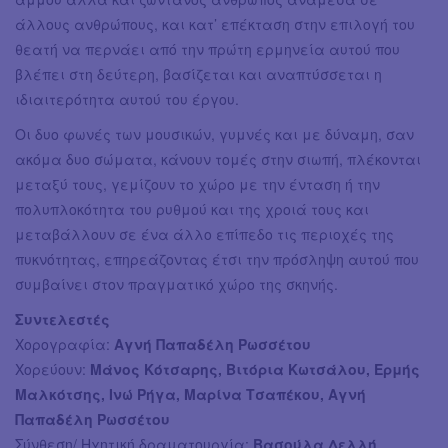
άλλους ανθρώπους, και κατ’ επέκταση στην επιλογή του
θεατή να περνάει από την πρώτη ερμηνεία αυτού που
βλέπει στη δεύτερη, βασίζεται και αναπτύσσεται η
ιδιαιτερότητα αυτού του έργου.
Οι δυο φωνές των μουσικών, γυμνές και με δύναμη, σαν
ακόμα δυο σώματα, κάνουν τομές στην σιωπή, πλέκονται
μεταξύ τους, γεμίζουν το χώρο με την ένταση ή την
πολυπλοκότητα του ρυθμού και της χροιά τους και
μεταβάλλουν σε ένα άλλο επίπεδο τις περιοχές της
πυκνότητας, επηρεάζοντας έτσι την πρόσληψη αυτού που
συμβαίνει στον πραγματικό χώρο της σκηνής.
Συντελεστές
Χορογραφία:
Αγνή Παπαδέλη Ρωσσέτου
Χορεύουν:
Μάνος Κότσαρης, Βιτόρια Κωτσάλου, Ερμής
Μαλκότσης, Ινώ Ρήγα, Μαρίνα Τσαπέκου, Αγνή
Παπαδέλη Ρωσσέτου
Σύνθεση/ Ηχητική δραματουργία:
Βασούλα Δελλή