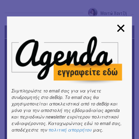
Μαντώ Χαντζή
→
TODAY'S EVENTS
ΜΟΥΣΙΚΗ
Το 6ο Kournos Music Festival στη Λήμνο
ΚΙΝ/ΦΟΣ
Κινηματογράφος με ελεύθερη είσοδο στη Δημοτική
Αγορά Κυψέλης
Συμπληρώστε το email σας για να γίνετε
ΘΕΑΤΡΟ / ΧΟΡΟΣ
συνδρομητής στο deBόp. Το email σας θα
«ΑΗ ΛΑΟΣ» | Ένα σκηνικό ρέκβιεμ για την ήττα ενός
χρησιμοποιείται αποκλειστικά από το deBόp και
λαού
μόνο για την αποστολή της εβδομαδιαίας agenda
και περιοδικών newsletter ευρύτερου πολιτιστικού
ΕΙΚΑΣΤΙΚΑ
ενδιαφέροντος. Καταχωρώντας εδώ το email σας,
Ομαδική έκθεση | Προσωρινά για Πάντα
αποδέχεστε την
πολιτική απορρήτου
μας.
ΕΙΚΑΣΤΙΚΑ