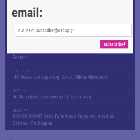
Αργύρης Ραλλιάς | Λιτανεία
email:
ΕΙΚΑΣΤΙΚΑ
Θανάσης Λάλας-Κώστας Τσόκλης - Συνομιλώντας με
εικόνες και λέξεις
ΚΙΝ/ΦΟΣ
Οι γαλλικές ταινίες του 16ου Athens Open Air Film
Festival
ΘΕΑΤΡΟ / ΧΟΡΟΣ
«Μήδεια» του Ευριπίδη | Σκην.: Nikita Milivojević
ΜΟΥΣΙΚΗ
9o Φεστιβάλ Στρογγύλη στη Σαντορίνη
ΕΙΚΑΣΤΙΚΑ
ΧΟΡΩΝ ΧΩΡΟΣ στον Εκθεσιακό Χώρο του Αρχαίου
Θέατρου Επιδαύρου