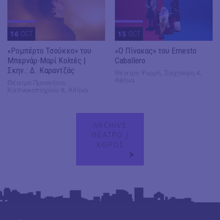
16
OCT
15
OCT
«Ρομπέρτο Τσούκκο» του
«Ο Πίνακας» του Ernesto
Μπερνάρ-Μαρί Κολτές |
Caballero
Σκην.: Δ. Καραντζάς
Θέατρο Ψυρρή, Σαχτούρη 4,
Αθήνα
Θέατρο Προσκήνιο,
Καπνοκοπτηρίου 8, Αθήνα
ARCHIVE
ΘΕΑΤΡΟ /
ΧΟΡΟΣ