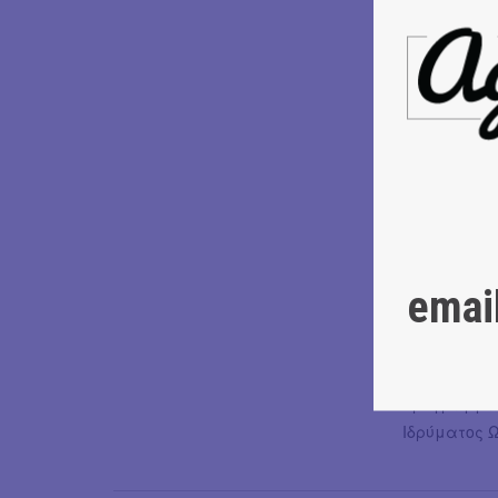
Συνεργασία
Δραματουργί
Σκηνικά - Κ
Φωτισμοί Ε
Μουσική Πα
Βίντεο Δημ
Συνεργασία
Φαληρέα
Σχέδια - Υ
Παίζουν
Γιώ
Νάνσυ Σιδέρ
emai
Εκτέλεση π
Συμπαραγωγή
Η έρευνα γι
Πρόγραμμα 
Ιδρύματος 