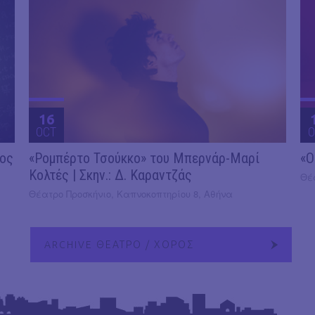
16
OCT
O
2ος
«Ρομπέρτο Τσούκκο» του Μπερνάρ-Μαρί
«Ο
Κολτές | Σκην.: Δ. Καραντζάς
Θέ
Θέατρο Προσκήνιο, Καπνοκοπτηρίου 8, Αθήνα
ARCHIVE ΘΕΑΤΡΟ / ΧΟΡΟΣ