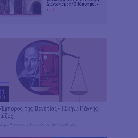
Διαγωνισμός «Ο Τόπος μου»
#ΝΕΑ
21
CT
«Έμπορος της Βενετίας» | Σκην.: Γιάννης
πέζος
τρο Αλκυονίς, Ιουλιανού 42-46, Αθήνα