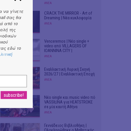
#ΝΕΑ
α να γίνετε
CRACK THE MIRROR - Art of
ail σας θα
Dreaming | Νέα κυκλοφορία
ά από το
#ΝΕΑ
τολή της
ριοδικών
Venceremos | Νέο single +
ικού
video από VILLAGERS OF
ας εδώ το
IOANNINA CITY |
λιτική
#ΝΕΑ
Εναλλακτική Λυρική Σκηνή
2026/27 | Εναλλακτική Εποχή
#ΝΕΑ
Νέο single και music video πό
VASSIŁINA για HEATSTROKE
σε μία καυτή Αθήνα
#ΝΕΑ
Γεννάδειος Βιβλιοθήκη |
Ολοκληρώθηκε ο Μαθητικός