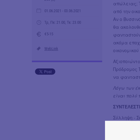
απώλειας; Τ
από την οικ
01.06.2021
- 03.06.2021
Αν ο Βυσσι
Τρ, Πε: 21.00, Τε: 23.00
θα ακολουθ
€5-15
φανταστούν
ακόμα εποχή
WebLink
οικονομικού
Αξιοποιώντα
Πρόδρομος Τ
να φανταστε
Λόγω των έ
είναι πολύ
ΣΥΝΤΕΛΕΣΤ
Σύλληψη - Σ
Κείμενο Ιωά
την ομάδα