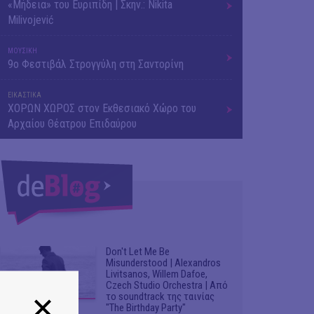
«Μήδεια» του Ευριπίδη | Σκην.: Nikita
Milivojević
ΜΟΥΣΙΚΗ
9o Φεστιβάλ Στρογγύλη στη Σαντορίνη
ΕΙΚΑΣΤΙΚΑ
ΧΟΡΩΝ ΧΩΡΟΣ στον Εκθεσιακό Χώρο του
Αρχαίου Θέατρου Επιδαύρου
Don't Let Me Be
Misunderstood | Alexandros
Livitsanos, Willem Dafoe,
Czech Studio Orchestra | Από
το soundtrack της ταινίας
"The Birthday Party"