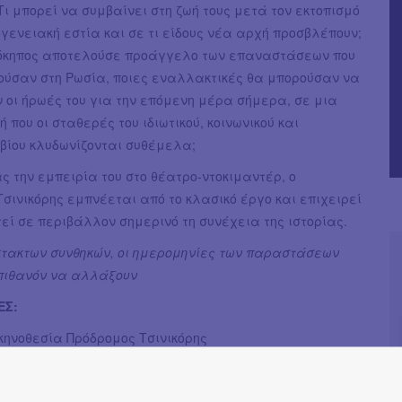
ι μπορεί να συμβαίνει στη ζωή τους μετά τον εκτοπισμό
ογενειακή εστία και σε τι είδους νέα αρχή προσβλέπουν;
νόκηπος αποτελούσε προάγγελο των επαναστάσεων που
ούσαν στη Ρωσία, ποιες εναλλακτικές θα μπορούσαν να
 οι ήρωές του για την επόμενη μέρα σήμερα, σε μια
 που οι σταθερές του ιδιωτικού, κοινωνικού και
 βίου κλυδωνίζονται συθέμελα;
ς την εμπειρία του στο θέατρο-ντοκιμαντέρ, ο
σινικόρης εμπνέεται από το κλασικό έργο και επιχειρεί
ί σε περιβάλλον σημερινό τη συνέχεια της ιστορίας.
κτακτων συνθηκών, οι ημερομηνίες των παραστάσεων
 πιθανόν να αλλάξουν
ΕΣ:
κηνοθεσία Πρόδρομος Τσινικόρης
ννα Βαλσαμίδου - Πρόδρομος Τσινικόρης, σε διάλογο με