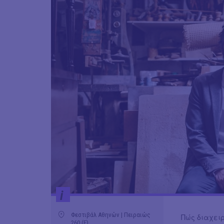
i
Φεστιβάλ Αθηνών | Πειραιώς
Πώς διαχειρ
260 (Ε)