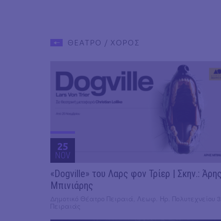
ΘΕΑΤΡΟ / ΧΟΡΟΣ
25
NOV
«Dogville» του Λαρς φον Τρίερ | Σκην.: Άρη
Μπινιάρης
Δημοτικό Θέατρο Πειραιά, Λεωφ. Ηρ. Πολυτεχνείου 3
Πειραιάς