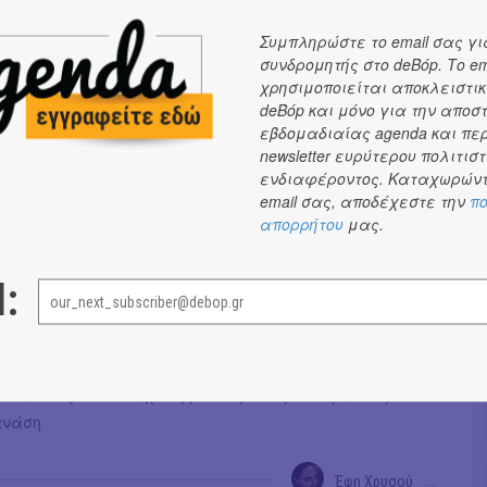
 στη σκηνοθεσία Κορίνα Βασιλειάδου
α Martin Valdés-Stauber, Ιωάννα Βαλσαμίδου
Συμπληρώστε το email σας γι
οστούμια Ελένη Στρούλια
συνδρομητής στο deBόp. Το em
λίζα Αλεξανδροπούλου
χρησιμοποιείται αποκλειστικ
deBόp και μόνο για την αποσ
ναγιώτης Μανουηλίδης
εβδομαδιαίας agenda και πε
ήτρης Ζάχος
newsletter ευρύτερου πολιτιστ
 στη σκηνογραφία και την ενδυματολογία Ζαΐρα
ενδιαφέροντος. Καταχωρώντ
email σας, αποδέχεστε την
πο
λικό προώθησης Μιχάλης Βαλάσογλου
απορρήτου
μας.
ργος Βαλαής, Γιώργος Βουρδαμής, Μαρία Πανουργιά,
η, Καλλιόπη Σίμου, Πρόδρομος Τσινικόρης
l:
αραγωγής Κωστής Παναγιωτόπουλος
 Maillon, Théâtre de Strasbourg – Scène européenne
α την παράσταση υποστηρίχθηκε από το Onassis AiR -
Διεθνούς Καλλιτεχνικής Φιλοξενίας και Έρευνας του
Ωνάση
Έφη Χρυσού
→