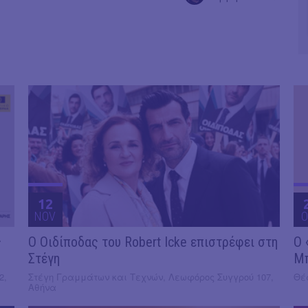
12
NOV
O
ς
O Οιδίποδας του Robert Icke επιστρέφει στη
Ο 
Στέγη
Μ
2,
Στέγη Γραμμάτων και Τεχνών, Λεωφόρος Συγγρού 107,
Θέα
Αθήνα