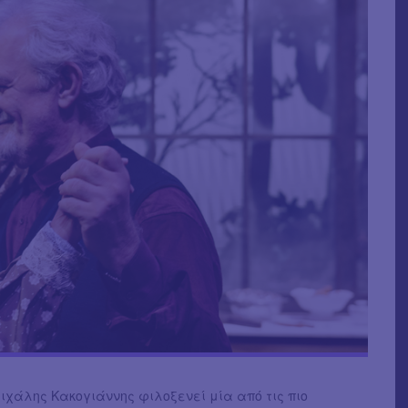
ιχάλης Κακογιάννης φιλοξενεί μία από τις πιο