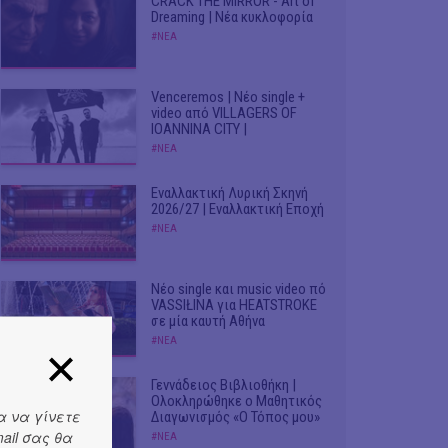
CRACK THE MIRROR - Art of
Dreaming | Νέα κυκλοφορία
#ΝΕΑ
Venceremos | Νέο single +
video από VILLAGERS OF
IOANNINA CITY |
#ΝΕΑ
Εναλλακτική Λυρική Σκηνή
2026/27 | Εναλλακτική Εποχή
#ΝΕΑ
Νέο single και music video πό
VASSIŁINA για HEATSTROKE
σε μία καυτή Αθήνα
#ΝΕΑ
Γεννάδειος Βιβλιοθήκη |
Ολοκληρώθηκε ο Μαθητικός
α να γίνετε
Διαγωνισμός «Ο Τόπος μου»
ail σας θα
#ΝΕΑ