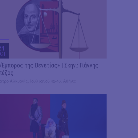
21
CT
«Έμπορος της Βενετίας» | Σκην.: Γιάννης
πέζος
τρο Αλκυονίς, Ιουλιανού 42-46, Αθήνα