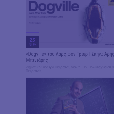
25
NOV
«Dogville» του Λαρς φον Τρίερ | Σκην.: Άρη
Μπινιάρης
Δημοτικό Θέατρο Πειραιά, Λεωφ. Ηρ. Πολυτεχνείου 3
Πειραιάς