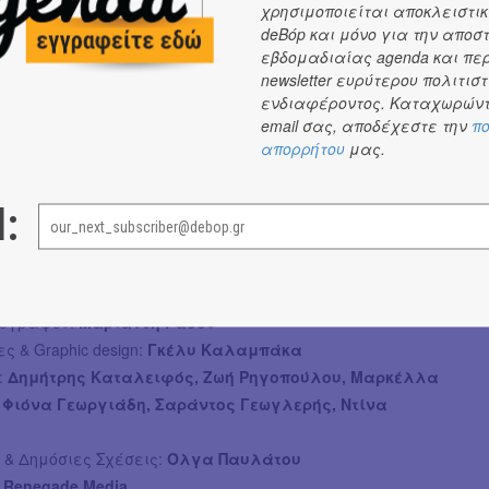
χρησιμοποιείται αποκλειστικ
ου στα κοστούμια και τον Ηλία Παπαχαραλάμπους στη
deBόp και μόνο για την αποσ
εβδομαδιαίας agenda και πε
ές
newsletter ευρύτερου πολιτιστ
ενδιαφέροντος. Καταχωρώντ
η:
Αντώνης Γαλέος
email σας, αποδέχεστε την
πο
:
Άννα Μαρία Παπαχαραλάμπους
απορρήτου
μας.
ιμέλεια:
Ηλίας Παπαχαραλάμπους
τάσσα Παπαστεργίου
l:
λέξανδρος Αλεξάνδρου
Νινέτα Ζαχαροπούλου
ρολος Πορφύρης
νοθέτη:
Βασίλης Ψυλλάς
νογράφου:
Μαριάνθη Ράδου
 & Graphic design:
Γκέλυ Καλαμπάκα
:
Δημήτρης Καταλειφός, Ζωή Ρηγοπούλου, Μαρκέλλα
 Φιόνα Γεωργιάδη, Σαράντος Γεωγλερής, Ντίνα
 & Δημόσιες Σχέσεις:
Όλγα Παυλάτου
:
Renegade Media