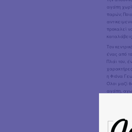
αγάπη χωρίς
παρών; Ποια
αντικειμενι
προκαλεί να
καταλάβεις
Τον κεντρι
ένας από το
Πλάι του, έ
χαρακτήρες
η Φιόνα Γεω
Όλοι μαζί 
αγάπη, αγω
Παπαχαραλά
στόχο την α
συναισθημα
καταξιωμέν
σκηνικά, το