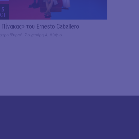
15
CT
 Πίνακας» του Ernesto Caballero
ατρο Ψυρρή, Σαχτούρη 4, Αθήνα