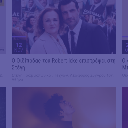
12
NOV
O
ς
O Οιδίποδας του Robert Icke επιστρέφει στη
Ο 
Στέγη
Μ
2,
Στέγη Γραμμάτων και Τεχνών, Λεωφόρος Συγγρού 107,
Θέα
Αθήνα