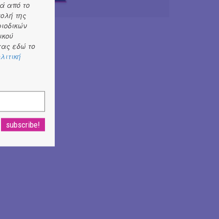
ά από το
τολή της
ριοδικών
ικού
ας εδώ το
λιτική