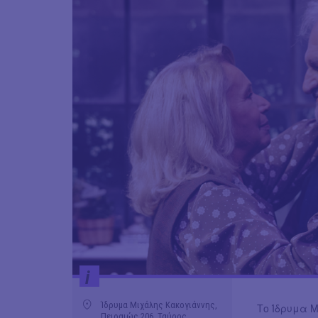
i
Ίδρυμα Μιχάλης Κακογιάννης,
Το Ίδρυμα Μ
Πειραιώς 206, Ταύρος