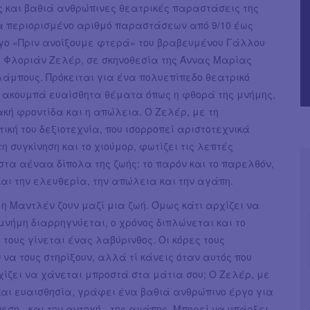
ς και βαθιά ανθρώπινες θεατρικές παραστάσεις της
ια περιορισμένο αριθμό παραστάσεων από 9/10 έως
ργο «Πριν ανοίξουμε φτερά» του βραβευμένου Γάλλου
Φλοριάν Ζελέρ, σε σκηνοθεσία της Άννας Μαρίας
μπους. Πρόκειται για ένα πολυεπίπεδο θεατρικό
υ ακουμπά ευαίσθητα θέματα όπως η φθορά της μνήμης,
ακή φροντίδα και η απώλεια. Ο Ζελέρ, με τη
ική του δεξιοτεχνία, που ισορροπεί αριστοτεχνικά
 συγκίνηση και το χιούμορ, φωτίζει τις λεπτές
στα αέναα δίπολα της ζωής: το παρόν και το παρελθόν,
και την ελευθερία, την απώλεια και την αγάπη.
 η Μαντλέν ζουν μαζί μια ζωή. Όμως κάτι αρχίζει να
μνήμη διαρρηγνύεται, ο χρόνος διπλώνεται και το
τους γίνεται ένας λαβύρινθος. Οι κόρες τους
να τους στηρίξουν, αλλά τί κάνεις όταν αυτός που
ίζει να χάνεται μπροστά στα μάτια σου; Ο Ζελέρ, με
και ευαισθησία, γράφει ένα βαθιά ανθρώπινο έργο για
εση - και την αντοχή - της αγάπης. Μπορεί να υπάρξει