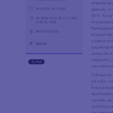
συγκινητικέ
χρονιάς, γ
09.10.2025
- 23.11.2025
23/11. Το έ
Πε: 20.00, Πα: 21.00, Σα: 17.30 &
συγγραφέα 
21.00, Κυ: 19.00
Παπαχαραλά
ΑΠΟ €18 ΕΩΣ €25
κείμενο πο
η οικογενει
WebLink
χαρακτηριστ
ανάμεσα στη
ισορροπίες 
την ευθύνη 
Ο Αντρέ και
αλλάζει: η 
διαμέρισμά 
προσπαθούν 
αγαπάς αρχ
λεπτότητα 
την αποσύνθ