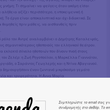
 μνήμη; Τι σημαίνει να φεύγεις όταν ακόμη είσαι
 αλήθεια αξίζει περισσότερο, η υποκειμενική ή
κή; Το έργο είναι αποκαλυπτικό και όχι διδακτικό. Σε
 θυμηθείς πριν μάθεις, να αισθανθείς πριν
.
κό ρόλο του Αντρέ αναλαμβάνει ο Δημήτρης Καταλειφός,
υς σημαντικότερους ηθοποιούς του ελληνικού θεάτρου.
να εκλεκτό σύνολο ηθοποιών που δίνουν πνοή στους
 του Ζελέρ: η Ζωή Ρηγοπούλου, η Μαρκέλλα Γιαννάτου,
ργιάδη, ο Σαράντος Γεωγλερής και η Ντίνα Αβαγιανού.
θα δημιουργήσουν έναν ζωντανό μικρόκοσμο γεμάτο
νία και τρυφερότητα. Η Άννα Μαρία
μπους υπογράφει μια σκηνοθετική προσέγγιση με
νάδειξη της λεπτότητας και του υπόγειου
τικού παλμού του έργου, σε συνεργασία με μια ομάδα
ων συνεργατών: τη Νατάσσα Παπαστεργίου στα
Συμπληρώστε το email σας γι
ν Αλέξανδρο Αλεξάνδρου στους φωτισμούς, τη Νινέτα
συνδρομητής στο deBόp. Το em