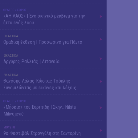
ΘΕΑΤΡΟ / ΧΟΡΟΣ
«ΑΗ ΛΑΟΣ» | Ένα σκηνικό ρέκβιεμ για την
ήττα ενός λαού
ΕΙΚΑΣΤΙΚΑ
Ομαδική έκθεση | Προσωρινά για Πάντα
ΕΙΚΑΣΤΙΚΑ
Αργύρης Ραλλιάς | Λιτανεία
ΕΙΚΑΣΤΙΚΑ
Θανάσης Λάλας-Κώστας Τσόκλης -
Συνομιλώντας με εικόνες και λέξεις
ΘΕΑΤΡΟ / ΧΟΡΟΣ
«Μήδεια» του Ευριπίδη | Σκην.: Nikita
Milivojević
ΜΟΥΣΙΚΗ
9o Φεστιβάλ Στρογγύλη στη Σαντορίνη