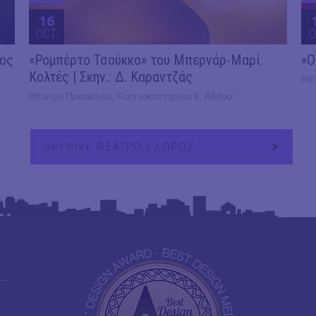
16
OCT
O
2ος
«Ρομπέρτο Τσούκκο» του Μπερνάρ-Μαρί
«Ο
Κολτές | Σκην.: Δ. Καραντζάς
Θέ
Θέατρο Προσκήνιο, Καπνοκοπτηρίου 8, Αθήνα
ARCHIVE ΘΕΑΤΡΟ / ΧΟΡΟΣ