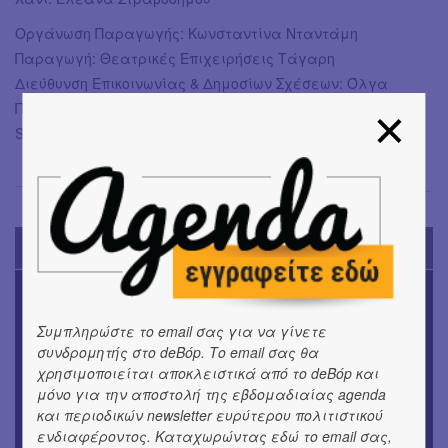
Οργάνωση Παραγωγής: Κωνσταντίνα Νταντάμη
Παραγωγή: Θεατρικές Επιχειρήσεις Τάγαρη
Διεύθυνση Επικοινωνίας & Δημοσίων Σχέσεων: Όλγα
Παυλάτου
Social Media: Renegade Media
Όλγα Μπιάγκη
→
TODAY'S EVENTS
ΜΟΥΣΙΚΗ
16o Samos Young Artists Festival
Συμπληρώστε το email σας για να γίνετε
συνδρομητής στο deBόp. Το email σας θα
OUTDΟORS
χρησιμοποιείται αποκλειστικά από το deBόp και
ANILIO PARK FESTIVAL 2026
μόνο για την αποστολή της εβδομαδιαίας agenda
και περιοδικών newsletter ευρύτερου πολιτιστικού
ΜΟΥΣΙΚΗ
ενδιαφέροντος. Καταχωρώντας εδώ το email σας,
Το 6ο Kournos Music Festival στη Λήμνο