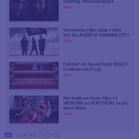
Dreaming | Νέα κυκλοφορία
#ΝΕΑ
Venceremos | Νέο single + video
από VILLAGERS OF IOANNINA CITY |
#ΝΕΑ
Εναλλακτική Λυρική Σκηνή 2026/27
| Εναλλακτική Εποχή
#ΝΕΑ
Νέο single και music video πό
VASSIŁINA για HEATSTROKE σε μία
καυτή Αθήνα
#ΝΕΑ
ΘΕΑΤΡΟ / ΧΟΡΟΣ