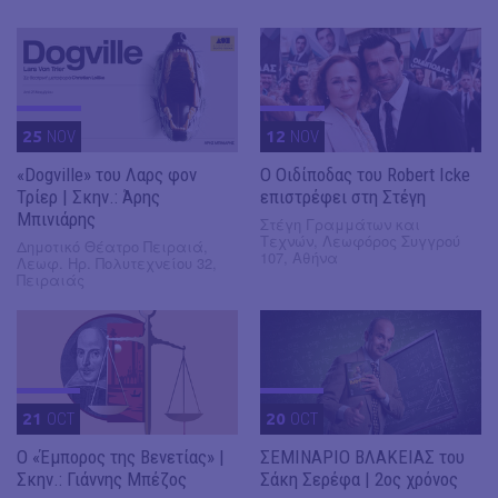
25
NOV
12
NOV
«Dogville» του Λαρς φον
O Οιδίποδας του Robert Icke
Τρίερ | Σκην.: Άρης
επιστρέφει στη Στέγη
Μπινιάρης
Στέγη Γραμμάτων και
Τεχνών, Λεωφόρος Συγγρού
Δημοτικό Θέατρο Πειραιά,
107, Αθήνα
Λεωφ. Ηρ. Πολυτεχνείου 32,
Πειραιάς
21
OCT
20
OCT
Ο «Έμπορος της Βενετίας» |
ΣΕΜΙΝΑΡΙΟ ΒΛΑΚΕΙΑΣ του
Σκην.: Γιάννης Μπέζος
Σάκη Σερέφα | 2ος χρόνος