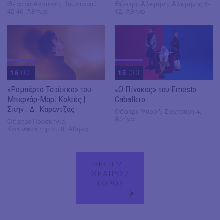
Θέατρο Αλκυονίς, Ιουλιανού
Θέατρο Αλκμήνη, Αλκμήνης 8-
42-46, Αθήνα
12, Αθήνα
16
OCT
15
OCT
«Ρομπέρτο Τσούκκο» του
«Ο Πίνακας» του Ernesto
Μπερνάρ-Μαρί Κολτές |
Caballero
Σκην.: Δ. Καραντζάς
Θέατρο Ψυρρή, Σαχτούρη 4,
Αθήνα
Θέατρο Προσκήνιο,
Καπνοκοπτηρίου 8, Αθήνα
ARCHIVE
ΘΕΑΤΡΟ /
ΧΟΡΟΣ