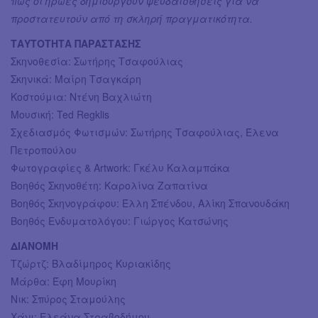
πώς οι ήρωες δημιουργούν ψευδαισθήσεις για να
προστατευτούν από τη σκληρή πραγματικότητα.
ΤΑΥΤΟΤΗΤΑ ΠΑΡΑΣΤΑΣΗΣ
Σκηνοθεσία: Σωτήρης Τσαφούλιας
Σκηνικά: Μαίρη Τσαγκάρη
Κοστούμια: Ντένη Βαχλιώτη
Μουσική: Ted Regklis
Σχεδιασμός Φωτισμών: Σωτήρης Τσαφούλιας, Έλενα
Πετροπούλου
Φωτογραφίες & Artwork: Γκέλυ Καλαμπάκα
Βοηθός Σκηνοθέτη: Καρολίνα Ζαπατίνα
Βοηθός Σκηνογράφου: Έλλη Σπένδου, Αλίκη Σπανουδάκη
Βοηθός Ενδυματολόγου: Γιώργος Κατσώνης
ΔΙΑΝΟΜΗ
Τζώρτζ: Βλαδίμηρος Κυριακίδης
Μάρθα: Έφη Μουρίκη
Νικ: Σπύρος Σταμούλης
Χάνι: Ελεάνα Στραβοδήμου