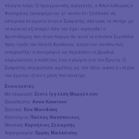
πλάγιο λόγο. Ο πραγματικός αφηγητής, ο Απολλόδωρος ο
Φαληρέας (αναφέρεται γι' αυτόν ότι ξέσπασε σε
υστερικά κλάματα όταν ο Σωκράτης άδειασε το ποτήρι με
το κώνειο) εξιστορεί όσα του έχει αφηγηθεί ο
Αριστόδημος που ήταν παρών σε αυτό το επινίκιο Συμπόσιο
προς τιμήν του ποιητή Αγάθωνα. Διηγείται λοιπόν πώς
αποφασίζει η συντροφιά να περάσουν τη βραδιά
εκφωνώντας ο καθένας ένα εγκώμιο για τον Έρωτα. Ο
Σωκράτης συμφώνησε αμέσως με την ιδέα, αφού η «τέχνη
του έρωτα» ήταν η μόνη που κατείχε.
Συντελεστές
Μετάφραση:
Σεσίλ Ιγγλέση Μαργέλλου
Σκηνοθεσία:
Άννα Κοκκίνου
Σκηνικά:
Εύα Μανιδάκη
Κοστούμια:
Παύλος Θανόπουλος
Μουσική:
Κορνήλιος Σελαμσής
Χορογραφία:
Ερμής Μαλκότσης