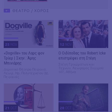
ΘΕΑΤΡΟ / ΧΟΡΟΣ
25
NOV
12
NOV
«Dogville» του Λαρς φον
O Οιδίποδας του Robert Icke
Τρίερ | Σκην.: Άρης
επιστρέφει στη Στέγη
Μπινιάρης
Στέγη Γραμμάτων και
Τεχνών, Λεωφόρος Συγγρού
Δημοτικό Θέατρο Πειραιά,
107, Αθήνα
Λεωφ. Ηρ. Πολυτεχνείου 32,
Πειραιάς
21
OCT
20
OCT