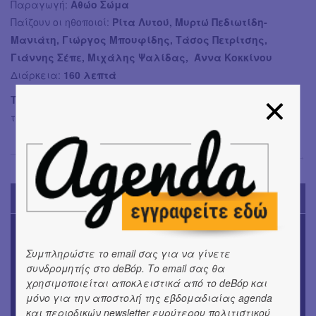
Παραγωγή:
Αθώο Σώμα
Παίζουν οι ηθοποιοί:
Ρίτα Λυτού, Μυρτώ Πεδιωτίδη-
Μανιάτη, Γιώργος Μπουφίδης, Τάσος Πετρίτσης,
Γιάννης Σέπε, Μιχάλης Ψαλίδας, Άννα Κοκκίνου
Διάρκεια:
160 λεπτά
Τηλέφωνο θεάτρου:
6936796890 (ισχύει μόνο αυτό το
τηλέφωνο)
Μαντώ Χαντζή
→
TODAY'S EVENTS
ΜΟΥΣΙΚΗ
16o Samos Young Artists Festival
Συμπληρώστε το email σας για να γίνετε
συνδρομητής στο deBόp. Το email σας θα
OUTDΟORS
χρησιμοποιείται αποκλειστικά από το deBόp και
ANILIO PARK FESTIVAL 2026
μόνο για την αποστολή της εβδομαδιαίας agenda
και περιοδικών newsletter ευρύτερου πολιτιστικού