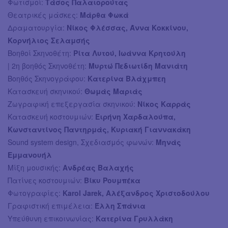
Φωτισμοί:
Τάσος Παλαιορούτας
Θεατρικές μάσκες:
Μάρθα Φωκά
Δραματουργία:
Νίκος Φλέσσας, Άννα Κοκκίνου,
Κορνήλιος Σελαμσής
Βοηθοί Σκηνοθέτη:
Ρίτα Λυτού, Ιωάννα Κρητούλη
| 2η βοηθός Σκηνοθέτη:
Μυρτώ Πεδιωτίδη Μανιάτη
Βοηθός Σκηνογράφου:
Κατερίνα Βλάχμπεη
Κατασκευή σκηνικού:
Θωμάς Μαριάς
Ζωγραφική επεξεργασία σκηνικού:
Νίκος Καρράς
Κατασκευή κοστουμιών:
Ειρήνη Χαρδαλούπα,
Κωνσταντίνος Παντηρμάς, Κυριακή Γιαννακάκη
Sound system design, Σχεδιασμός φωνών:
Μηνάς
Εμμανουήλ
Μίξη μουσικής:
Ανδρέας Βαλαχής
Πατίνες κοστουμιών:
Βίκυ Ρουμπέκα
Φωτογραφίες:
Κarol Jarek, Αλέξανδρος Χριστοδούλου
Γραφιστική επιμέλεια:
Έλλη Σπάνια
Υπεύθυνη επικοινωνίας:
Κατερίνα Γρυλλάκη