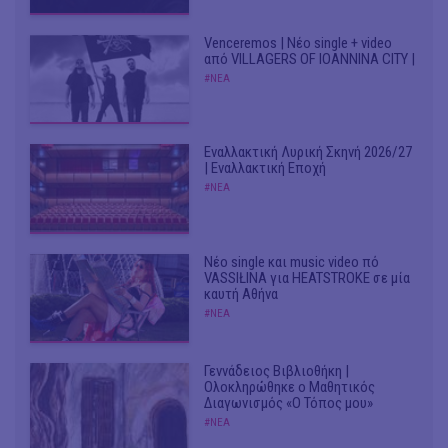
Venceremos | Νέο single + video
από VILLAGERS OF IOANNINA CITY |
#ΝΕΑ
Εναλλακτική Λυρική Σκηνή 2026/27
| Εναλλακτική Εποχή
#ΝΕΑ
Νέο single και music video πό
VASSIŁINA για HEATSTROKE σε μία
καυτή Αθήνα
#ΝΕΑ
Γεννάδειος Βιβλιοθήκη |
Ολοκληρώθηκε ο Μαθητικός
Διαγωνισμός «Ο Τόπος μου»
#ΝΕΑ