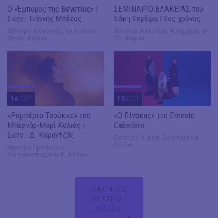
Ο «Έμπορος της Βενετίας» |
ΣΕΜΙΝΑΡΙΟ ΒΛΑΚΕΙΑΣ του
Σκην.: Γιάννης Μπέζος
Σάκη Σερέφα | 2ος χρόνος
Θέατρο Αλκυονίς, Ιουλιανού
Θέατρο Αλκμήνη, Αλκμήνης 8-
42-46, Αθήνα
12, Αθήνα
16
OCT
15
OCT
«Ρομπέρτο Τσούκκο» του
«Ο Πίνακας» του Ernesto
Μπερνάρ-Μαρί Κολτές |
Caballero
Σκην.: Δ. Καραντζάς
Θέατρο Ψυρρή, Σαχτούρη 4,
Αθήνα
Θέατρο Προσκήνιο,
Καπνοκοπτηρίου 8, Αθήνα
ARCHIVE
ΘΕΑΤΡΟ /
ΧΟΡΟΣ