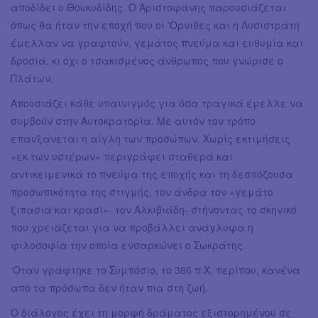
αποδίδει ο Θουκυδίδης. Ο Αριστοφάνης παρουσιάζεται
όπως θα ήταν την εποχή που οι 'Ορνιθες και η Λυσιστράτη
έμελλαν να γραφτούν, γεμάτος πνεύμα και ευθυμία και
δροσιά, κι όχι ο τσακισμένος άνθρωπος που γνώρισε ο
Πλάτων.
Απουσιάζει κάθε υπαινιγμός για όσα τραγικά έμελλε να
συμβούν στην Αυτοκρατορία. Με αυτόν τον τρόπο
επαυξάνεται η αίγλη των προσώπων. Χωρίς εκτιμήσεις
«εκ των υστέρων» περιγράφει σταθερά και
αντικειμενικά το πνεύμα της εποχής και τη δεσπόζουσα
προσωπικότητα της στιγμής, τον άνδρα τον «γεμάτο
ξιπασιά και κρασί»- τον Αλκιβιάδη- στήνοντας το σκηνικό
που χρειάζεται για να προβάλλει ανάγλυφα η
φιλοσοφία την οποία ενσαρκώνει ο Σωκράτης.
‘Οταν γράφτηκε το Συμπόσιο, το 386 π.Χ. περίπου, κανένα
από τα πρόσωπα δεν ήταν πια στη ζωή.
Ο διάλογος έχει τη μορφή δράματος εξιστορημένου σε