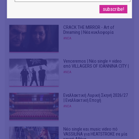
Dafoe, Czech Studio Orchestra |
Από το soundtrack της ταινίας "The
Birthday Party"
#ΝΕΑ
CRACK THE MIRROR - Art of
Dreaming | Νέα κυκλοφορία
#ΝΕΑ
Venceremos | Νέο single + video
από VILLAGERS OF IOANNINA CITY |
#ΝΕΑ
Εναλλακτική Λυρική Σκηνή 2026/27
| Εναλλακτική Εποχή
#ΝΕΑ
Νέο single και music video πό
VASSIŁINA για HEATSTROKE σε μία