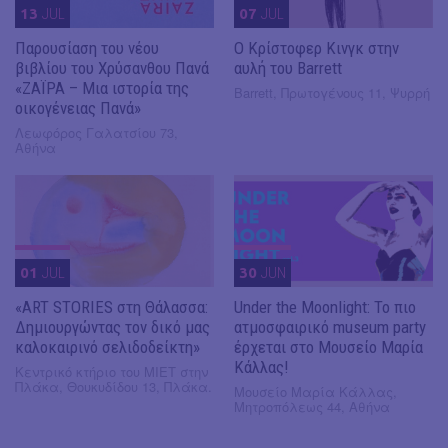
13
JUL
07
JUL
Παρουσίαση του νέου
O Κρίστοφερ Κινγκ στην
βιβλίου του Χρύσανθου Πανά
αυλή του Barrett
«ΖΑΪΡΑ – Μια ιστορία της
Barrett, Πρωτογένους 11, Ψυρρή
οικογένειας Πανά»
Λεωφόρος Γαλατσίου 73,
Αθήνα
01
JUL
30
JUN
«ART STORIES στη Θάλασσα:
Under the Moonlight: Το πιο
Δημιουργώντας τον δικό μας
ατμοσφαιρικό museum party
καλοκαιρινό σελιδοδείκτη»
έρχεται στο Μουσείο Μαρία
Κάλλας!
Κεντρικό κτήριο του ΜΙΕΤ στην
Πλάκα, Θουκυδίδου 13, Πλάκα.
Μουσείο Μαρία Κάλλας,
Μητροπόλεως 44, Αθήνα