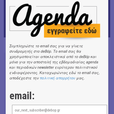
ΜΟΥΣΙΚΗ
9o Φεστιβάλ Στρογγύλη στη Σαντορίνη
ΘΕΑΤΡΟ / ΧΟΡΟΣ
«Ίων» του Ευρυπίδη
Συμπληρώστε το email σας για να γίνετε
συνδρομητής στο deBόp. Το email σας θα
χρησιμοποιείται αποκλειστικά από το deBόp και
μόνο για την αποστολή της εβδομαδιαίας agenda
και περιοδικών newsletter ευρύτερου πολιτιστικού
ενδιαφέροντος. Καταχωρώντας εδώ το email σας,
αποδέχεστε την
πολιτική απορρήτου
μας.
Συνομιλώντας με τη Ρηνιώ
Κυριαζή, καλλιτεχνική διευθύντρια
του ΔΗΠΕΘΕ Ιωαννίνων
email:
#ΣΥΝΕΝΤΕΥΞΕΙΣ
Don't Let Me Be Misunderstood |
Alexandros Livitsanos, Willem