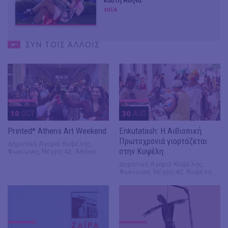
καυτή Αθήνα
#ΝΕΑ
ΣΥΝ ΤΟΙΣ ΑΛΛΟΙΣ
10
OCT
30
AUG
Printed* Athens Art Weekend
Enkutatash: Η Αιθιοπική
Πρωτοχρονιά γιορτάζεται
Δημοτική Αγορά Κυψέλης,
Φωκίωνος Νέγρη 42, Αθήνα
στην Κυψέλη
Δημοτική Αγορά Κυψέλης,
Φωκίωνος Νέγρη 42, Κυψέλη