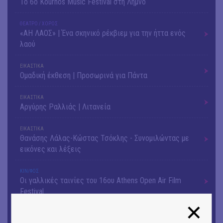
Το 6ο Kournos Music Festival στη Λήμνο
ΘΕΑΤΡΟ / ΧΟΡΟΣ
«ΑΗ ΛΑΟΣ» | Ένα σκηνικό ρέκβιεμ για την ήττα ενός
λαού
ΕΙΚΑΣΤΙΚΑ
Ομαδική έκθεση | Προσωρινά για Πάντα
ΕΙΚΑΣΤΙΚΑ
Αργύρης Ραλλιάς | Λιτανεία
ΕΙΚΑΣΤΙΚΑ
Θανάσης Λάλας-Κώστας Τσόκλης - Συνομιλώντας με
εικόνες και λέξεις
ΚΙΝ/ΦΟΣ
Οι γαλλικές ταινίες του 16ου Athens Open Air Film
Festival
ΘΕΑΤΡΟ / ΧΟΡΟΣ
«Μήδεια» του Ευριπίδη | Σκην.: Nikita Milivojević