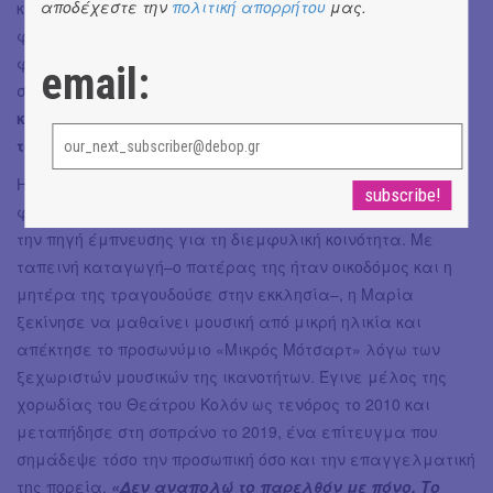
αποδέχεστε την
πολιτική απορρήτου
μας.
καριέρα της στη μουσική. Ξεκίνησε να τραγουδά στη
φωνητική περιοχή του τενόρου αλλά, μετά τη
φυλομετάβασή της, καλλιέργησε την περιοχή της
email:
σοπράνο, επιτυγχάνοντας να γίνει
η πρώτη διεμφυλική
καλλιτέχνις που εμφανίστηκε ως σοπράνο στη σκηνή
του ιστορικού Θεάτρου Κολόν του Μπουένος Άιρες.
Η πορεία της σηματοδοτείται από την εξαιρετική
φωνητική της ικανότητα και την επιμονή της, καθιστώντας
την πηγή έμπνευσης για τη διεμφυλική κοινότητα. Με
ταπεινή καταγωγή–ο πατέρας της ήταν οικοδόμος και η
μητέρα της τραγουδούσε στην εκκλησία–, η Μαρία
ξεκίνησε να μαθαίνει μουσική από μικρή ηλικία και
απέκτησε το προσωνύμιο «Μικρός Μότσαρτ» λόγω των
ξεχωριστών μουσικών της ικανοτήτων. Έγινε μέλος της
χορωδίας του Θεάτρου Κολόν ως τενόρος το 2010 και
μεταπήδησε στη σοπράνο το 2019, ένα επίτευγμα που
σημάδεψε τόσο την προσωπική όσο και την επαγγελματική
της πορεία.
«Δεν αναπολώ το παρελθόν με πόνο. Το