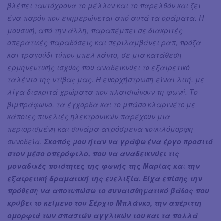
βλέπει ταυτόχρονα το μέλλον και το παρελθόν και ζει
ένα παρόν που ενημερώνεται από αυτά τα οράματα. Η
μουσική, από την άλλη, παραπέμπει σε διακριτές
οπερατικές παραδόσεις και περιλαμβάνει ραπ, πρόζα
και τραγούδι τύπου μπελ κάντο, σε μια κατάθεση
ερμηνευτικής ισχύος που αναδεικνύει το εξαιρετικό
ταλέντο της ντίβας μας. Η ενορχήστρωση είναι λιτή, με
λίγα διακριτά χρώματα που πλαισιώνουν τη φωνή. Το
βιμπράφωνο, τα έγχορδα και το μπάσο κλαρινέτο με
κάποιες πινελιές ηλεκτρονικών παρέχουν μια
περιορισμένη και συνάμα απρόσμενα ποικιλόμορφη
συνοδεία.
Σκοπός μου ήταν να γράψω ένα έργο προσιτό
στον μέσο οπερόφιλο, που να
αναδεικνύει τις
μοναδικές ποιότητες της φωνής της Μαρίας και την
εξαιρετική δραματική της ευελιξία. Είχα επίσης την
πρόθεση να αποτυπώσω το συναισθηματικό βάθος που
κρύβει το κείμενο του Σέρχιο Μπλάνκο, την απέριττη
ομορφιά των σπαστών αγγλικών του και τα πολλά