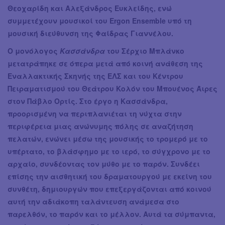
Θεοχαρίδη και Αλεξάνδρος Ευκλείδης, ενώ
συμμετέχουν μουσικοί του Ergon Ensemble υπό τη
μουσική διεύθυνση της Φαίδρας Γιαννέλου.
Ο μονόλογος
Κασσάνδρα
του Σέρχιο Μπλάνκο
μετατράπηκε σε όπερα μετά από κοινή ανάθεση της
Εναλλακτικής Σκηνής της ΕΛΣ και του Κέντρου
Πειραματισμού του Θεάτρου Κολόν του Μπουένος Άιρες
στον Πάβλο Ορτίς. Στο έργο η Κασσάνδρα,
προορισμένη να περιπλανιέται τη νύχτα στην
περιφέρεια μιας ανώνυμης πόλης σε αναζήτηση
πελατών, ενώνει μέσω της μουσικής το τρομερό με το
υπέρτατο, το βλάσφημο με το ιερό, το σύγχρονο με το
αρχαίο, συνδέοντας τον μύθο με το παρόν. Συνδέει
επίσης την αισθητική του δραματουργού με εκείνη του
συνθέτη, δημιουργών που επεξεργάζονται από κοινού
αυτή την αδιάκοπη ταλάντευση ανάμεσα στο
παρελθόν, το παρόν και το μέλλον. Αυτά τα σύμπαντα,