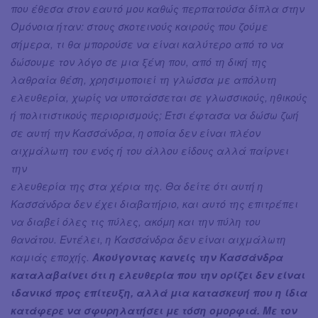
που έθεσα στον εαυτό μου καθώς περπατούσα δίπλα στην
Ομόνοια ήταν: στους σκοτεινούς καιρούς που ζούμε
σήμερα, τι θα μπορούσε να είναι καλύτερο από το να
δώσουμε τον λόγο σε μια ξένη που, από τη δική της
λαθραία θέση, χρησιμοποιεί τη γλώσσα με απόλυτη
ελευθερία, χωρίς να υποτάσσεται σε γλωσσικούς, ηθικούς
ή πολιτιστικούς περιορισμούς; Έτσι έφτασα να δώσω ζωή
σε αυτή την Κασσάνδρα, η οποία δεν είναι πλέον
αιχμάλωτη του ενός ή του άλλου είδους αλλά παίρνει
την
ελευθερία της στα χέρια της. Θα δείτε ότι αυτή η
Κασσάνδρα δεν έχει διαβατήριο, και αυτό της επιτρέπει
να διαβεί όλες τις πύλες, ακόμη και την πύλη του
θανάτου. Εντέλει, η Κασσάνδρα δεν είναι αιχμάλωτη
καμιάς εποχής.
Ακούγοντας κανείς την Κασσάνδρα
καταλαβαίνει ότι η ελευθερία που την ορίζει δεν είναι
ιδανικό προς επίτευξη, αλλά μια κατασκευή που η ίδια
κατάφερε να σφυρηλατήσει με τόση ομορφιά. Με τον