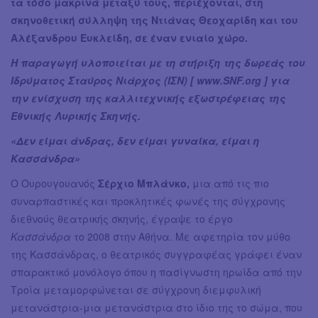
τα τόσο μακρινά μεταξύ τους, περιέχονται, στη
σκηνοθετική σύλληψη της Ντιάνας Θεοχαρίδη και του
Αλέξανδρου Ευκλείδη, σε έναν ενιαίο χώρο.
Η παραγωγή υλοποιείται με τη στήριξη της δωρεάς του
Ιδρύματος Σταύρος Νιάρχος (ΙΣΝ) [ www.SNF.org ] για
την ενίσχυση της καλλιτεχνικής εξωστρέφειας της
Εθνικής Λυρικής Σκηνής.
«Δεν είμαι άνδρας, δεν είμαι γυναίκα, είμαι η
Κασσάνδρα»
Ο Ουρουγουανός
Σέρχιο Μπλάνκο,
μια από τις πιο
συναρπαστικές και προκλητικές φωνές της σύγχρονης
διεθνούς θεατρικής σκηνής, έγραψε το έργο
Κασσάνδρα
το 2008 στην Αθήνα. Με αφετηρία τον μύθο
της Κασσάνδρας, ο θεατρικός συγγραφέας γράφει έναν
σπαρακτικό μονόλογο όπου η πασίγνωστη ηρωίδα από την
Τροία μεταμορφώνεται σε σύγχρονη διεμφυλική
μετανάστρια-μια μετανάστρια στο ίδιο της το σώμα, που