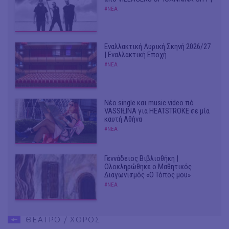
#ΝΕΑ
Εναλλακτική Λυρική Σκηνή 2026/27
| Εναλλακτική Εποχή
#ΝΕΑ
Νέο single και music video πό
VASSIŁINA για HEATSTROKE σε μία
καυτή Αθήνα
#ΝΕΑ
Γεννάδειος Βιβλιοθήκη |
Ολοκληρώθηκε ο Μαθητικός
Διαγωνισμός «Ο Τόπος μου»
#ΝΕΑ
ΘΕΑΤΡΟ / ΧΟΡΟΣ