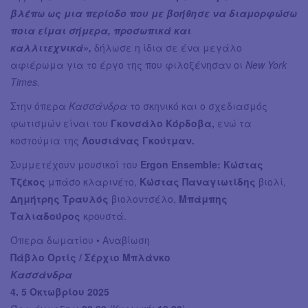
βλέπω ως μια περίοδο που με βοήθησε να διαμορφώσω
ποια είμαι σήμερα, προσωπικά και
καλλιτεχνικά»,
δήλωσε η ίδια σε ένα μεγάλο
αφιέρωμα για το έργο της που φιλοξένησαν οι
New York
Times.
Στην όπερα
Κασσάνδρα
το σκηνικό και ο σχεδιασμός
φωτισμών είναι του
Γκονσάλο Κόρδοβα,
ενώ τα
κοστούμια της
Λουσιάνας Γκούτμαν.
Συμμετέχουν μουσικοί του
Ergon Ensemble: Κώστας
Τζέκος
μπάσο κλαρινέτο,
Κώστας Παναγιωτίδης
βιολί,
Δημήτρης Τραυλός
βιολοντσέλο,
Μπάμπης
Ταλιαδούρος
κρουστά.
Όπερα δωματίου • Αναβίωση
Πάβλο Ορτίς / Σέρχιο Μπλάνκο
Κασσάνδρα
4. 5 Οκτωβρίου 2025