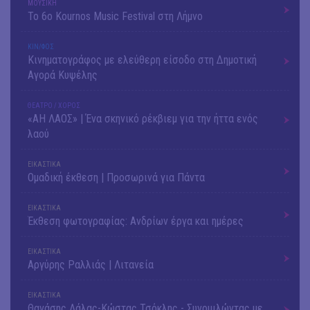
ΜΟΥΣΙΚΗ
Το 6ο Kournos Music Festival στη Λήμνο
ΚΙΝ/ΦΟΣ
Κινηματογράφος με ελεύθερη είσοδο στη Δημοτική
Αγορά Κυψέλης
ΘΕΑΤΡΟ / ΧΟΡΟΣ
«ΑΗ ΛΑΟΣ» | Ένα σκηνικό ρέκβιεμ για την ήττα ενός
λαού
ΕΙΚΑΣΤΙΚΑ
Ομαδική έκθεση | Προσωρινά για Πάντα
ΕΙΚΑΣΤΙΚΑ
Έκθεση φωτογραφίας: Ανδρίων έργα και ημέρες
ΕΙΚΑΣΤΙΚΑ
Αργύρης Ραλλιάς | Λιτανεία
ΕΙΚΑΣΤΙΚΑ
Θανάσης Λάλας-Κώστας Τσόκλης - Συνομιλώντας με