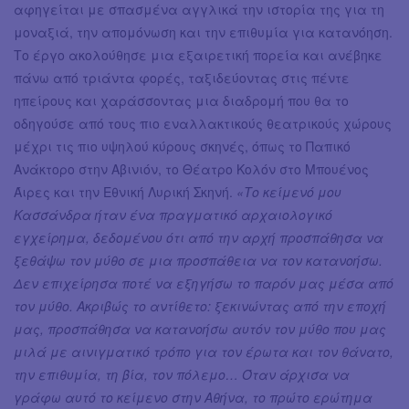
αφηγείται με σπασμένα αγγλικά την ιστορία της για τη
μοναξιά, την απομόνωση και την επιθυμία για κατανόηση.
Το έργο ακολούθησε μια εξαιρετική πορεία και ανέβηκε
πάνω από τριάντα φορές, ταξιδεύοντας στις πέντε
ηπείρους και χαράσσοντας μια διαδρομή που θα το
οδηγούσε από τους πιο εναλλακτικούς θεατρικούς χώρους
μέχρι τις πιο υψηλού κύρους σκηνές, όπως το Παπικό
Ανάκτορο στην Αβινιόν, το Θέατρο Κολόν στο Μπουένος
Άιρες και την Εθνική Λυρική Σκηνή.
«Το κείμενό μου
Κασσάνδρα ήταν ένα πραγματικό αρχαιολογικό
εγχείρημα, δεδομένου ότι από την αρχή προσπάθησα να
ξεθάψω τον μύθο σε μια προσπάθεια να τον κατανοήσω.
Δεν επιχείρησα ποτέ να εξηγήσω το παρόν μας μέσα από
τον μύθο. Ακριβώς το αντίθετο: ξεκινώντας από την εποχή
μας, προσπάθησα να κατανοήσω αυτόν τον μύθο που μας
μιλά με αινιγματικό τρόπο για τον έρωτα και τον θάνατο,
την επιθυμία, τη βία, τον πόλεμο… Όταν άρχισα να
γράφω αυτό το κείμενο στην Αθήνα, το πρώτο ερώτημα