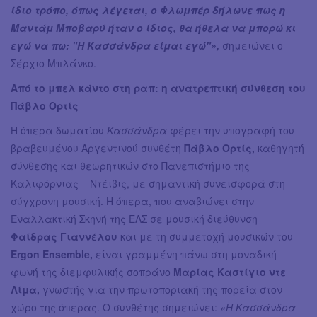
ίδιο τρόπο, όπως λέγεται, ο Φλωμπέρ δήλωνε πως η
Μαντάμ Μποβαρύ ήταν ο ίδιος, θα ήθελα να μπορώ κι
εγώ να πω: "Η Κασσάνδρα είμαι εγώ"»,
σημειώνει ο
Σέρχιο Μπλάνκο.
Από το μπελ κάντο στη ραπ: η ανατρεπτική σύνθεση του
Πάβλο Ορτίς
Η όπερα δωματίου
Κασσάνδρα
φέρει την υπογραφή του
βραβευμένου Αργεντινού συνθέτη
Πάβλο Ορτίς,
καθηγητή
σύνθεσης και θεωρητικών στο Πανεπιστήμιο της
Καλιφόρνιας – Ντέιβις, με σημαντική συνεισφορά στη
σύγχρονη μουσική. Η όπερα, που αναβιώνει στην
Εναλλακτική Σκηνή της ΕΛΣ σε μουσική διεύθυνση
Φαίδρας Γιαννέλου
και με τη συμμετοχή μουσικών του
Ergon Ensemble,
είναι γραμμένη πάνω στη μοναδική
φωνή της διεμφυλικής σοπράνο
Μαρίας Καστίγιο ντε
Λίμα,
γνωστής για την πρωτοποριακή της πορεία στον
χώρο της όπερας. Ο συνθέτης σημειώνει:
«Η Κασσάνδρα