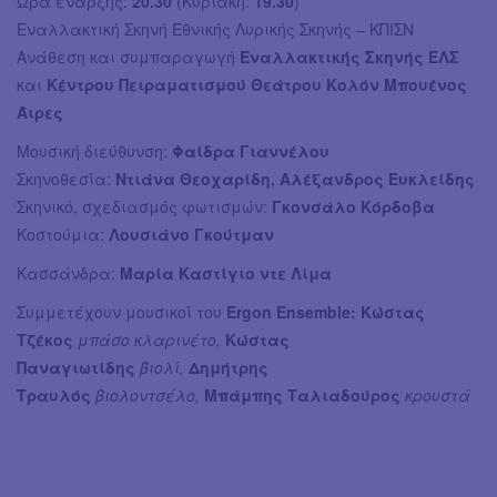
Ώρα έναρξης:
20.30
(Κυριακή:
19.30
)
Εναλλακτική Σκηνή Εθνικής Λυρικής Σκηνής – ΚΠΙΣΝ
Ανάθεση και συμπαραγωγή
Εναλλακτικής Σκηνής ΕΛΣ
και
Κέντρου Πειραματισμού Θεάτρου Κολόν Μπουένος
Άιρες
Μουσική διεύθυνση:
Φαίδρα Γιαννέλου
Σκηνοθεσία:
Ντιάνα Θεοχαρίδη, Αλέξανδρος Ευκλείδης
Σκηνικό, σχεδιασμός φωτισμών:
Γκονσάλο Κόρδοβα
Κοστούμια:
Λουσιάνο Γκούτμαν
Κασσάνδρα:
Μαρία Καστίγιο ντε Λίμα
Συμμετέχουν μουσικοί του
Ergon Ensemble: Κώστας
Τζέκος
μπάσο κλαρινέτο,
Κώστας
Παναγιωτίδης
βιολί,
Δημήτρης
Τραυλός
βιολοντσέλο,
Μπάμπης Ταλιαδούρος
κρουστά