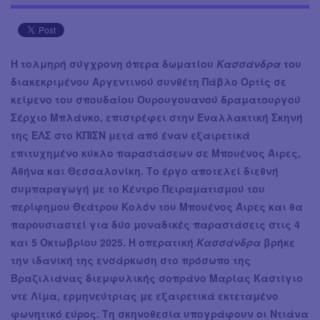
Η τολμηρή σύγχρονη όπερα δωματίου
Κασσάνδρα
του
διακεκριμένου Αργεντινού συνθέτη Πάβλο Ορτίς σε
κείμενο του σπουδαίου Ουρουγουανού δραματουργού
Σέρχιο Μπλάνκο, επιστρέφει στην Εναλλακτική Σκηνή
της ΕΛΣ στο ΚΠΙΣΝ μετά από έναν εξαιρετικά
επιτυχημένο κύκλο παραστάσεων σε Μπουένος Άιρες,
Αθήνα και Θεσσαλονίκη. Το έργο αποτελεί διεθνή
συμπαραγωγή με το Κέντρο Πειραματισμού του
περίφημου Θεάτρου Κολόν του Μπουένος Άιρες και θα
παρουσιαστεί για δύο μοναδικές παραστάσεις στις 4
και 5 Οκτωβρίου 2025. Η οπερατική
Κασσάνδρα
βρήκε
την ιδανική της ενσάρκωση στο πρόσωπο της
Βραζιλιάνας διεμφυλικής σοπράνο Μαρίας Καστίγιο
ντε Λίμα, ερμηνεύτριας με εξαιρετικά εκτεταμένο
φωνητικό εύρος. Τη σκηνοθεσία υπογράφουν οι Ντιάνα