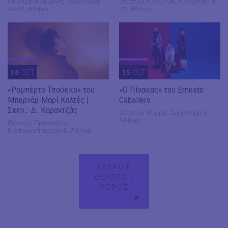
Θέατρο Αλκυονίς, Ιουλιανού
Θέατρο Αλκμήνη, Αλκμήνης 8-
42-46, Αθήνα
12, Αθήνα
16
OCT
15
OCT
«Ρομπέρτο Τσούκκο» του
«Ο Πίνακας» του Ernesto
Μπερνάρ-Μαρί Κολτές |
Caballero
Σκην.: Δ. Καραντζάς
Θέατρο Ψυρρή, Σαχτούρη 4,
Αθήνα
Θέατρο Προσκήνιο,
Καπνοκοπτηρίου 8, Αθήνα
ARCHIVE
ΘΕΑΤΡΟ /
ΧΟΡΟΣ