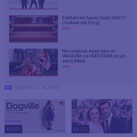
Εναλλακτική Λυρική Σκηνή 2026/27
| Εναλλακτική Εποχή
#ΝΕΑ
Νέο single και music video πό
VASSIŁINA για HEATSTROKE σε μία
καυτή Αθήνα
#ΝΕΑ
ΘΕΑΤΡΟ / ΧΟΡΟΣ
25
NOV
12
NOV