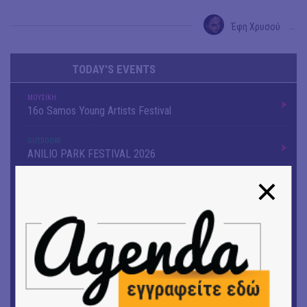
Έφη Χρυσού
→
TODAY'S EVENTS
ΜΟΥΣΙΚΗ
16o Samos Young Artists Festival
OUTDΟORS
ANILIO PARK FESTIVAL 2026
ΜΟΥΣΙΚΗ
Το 6ο Kournos Music Festival στη Λήμνο
ΘΕΑΤΡΟ / ΧΟΡΟΣ
«ΑΗ ΛΑΟΣ» | Ένα σκηνικό ρέκβιεμ για την ήττα ενός
λαού
ΕΙΚΑΣΤΙΚΑ
Ομαδική έκθεση | Προσωρινά για Πάντα