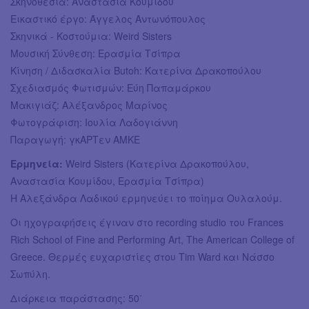
Σκηνοθεσία: Αναστασία Κουμίδου
Εικαστικό έργο: Άγγελος Αντωνόπουλος
Σκηνικά - Κοστούμια: Weird Sisters
Μουσική Σύνθεση: Ερασμία Τσίπρα
Κίνηση / Διδασκαλία Butoh: Κατερίνα Δρακοπούλου
Σχεδιασμός Φωτισμών: Εύη Παπαμάρκου
Μακιγιάζ: Αλέξανδρος Μαρίνος
Φωτογράφιση: Ιουλία Λαδογιάννη
Παραγωγή: γκΑΡΤεν ΑΜΚΕ
Ερμηνεία:
Weird Sisters (Κατερίνα Δρακοπούλου,
Αναστασία Κουμίδου, Ερασμία Τσίπρα)
Η Αλεξάνδρα Λαδικού ερμηνεύει το ποίημα Ουλαλούμ.
Οι ηχογραφήσεις έγιναν στο recording studio του Frances
Rich School of Fine and Performing Art, The American College of
Greece. Θερμές ευχαριστίες στου Tim Ward και Νάσσο
Σωπύλη.
Διάρκεια παράστασης: 50΄