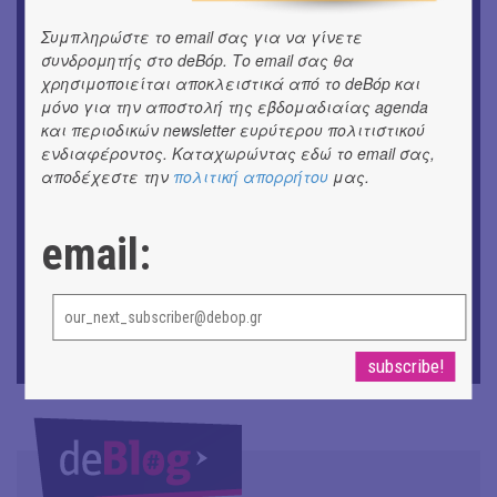
Συμπληρώστε το email σας για να γίνετε
ΕΙΚΑΣΤΙΚΑ
Αργύρης Ραλλιάς | Λιτανεία
συνδρομητής στο deBόp. Το email σας θα
χρησιμοποιείται αποκλειστικά από το deBόp και
μόνο για την αποστολή της εβδομαδιαίας agenda
ΕΙΚΑΣΤΙΚΑ
Θανάσης Λάλας-Κώστας Τσόκλης - Συνομιλώντας με
και περιοδικών newsletter ευρύτερου πολιτιστικού
εικόνες και λέξεις
ενδιαφέροντος. Καταχωρώντας εδώ το email σας,
αποδέχεστε την
πολιτική απορρήτου
μας.
ΘΕΑΤΡΟ / ΧΟΡΟΣ
«Μήδεια» του Ευριπίδη | Σκην.: Nikita Milivojević
email:
ΜΟΥΣΙΚΗ
9o Φεστιβάλ Στρογγύλη στη Σαντορίνη
ΘΕΑΤΡΟ / ΧΟΡΟΣ
«Ίων» του Ευρυπίδη