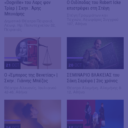
«Dogville» του Λαρς φον
O Οιδίποδας του Robert Icke
Τρίερ | Σκην.: Άρης
επιστρέφει στη Στέγη
Μπινιάρης
Στέγη Γραμμάτων και
Τεχνών, Λεωφόρος Συγγρού
Δημοτικό Θέατρο Πειραιά,
107, Αθήνα
Λεωφ. Ηρ. Πολυτεχνείου 32,
Πειραιάς
21
OCT
20
OCT
Ο «Έμπορος της Βενετίας» |
ΣΕΜΙΝΑΡΙΟ ΒΛΑΚΕΙΑΣ του
Σκην.: Γιάννης Μπέζος
Σάκη Σερέφα | 2ος χρόνος
Θέατρο Αλκυονίς, Ιουλιανού
Θέατρο Αλκμήνη, Αλκμήνης 8-
42-46, Αθήνα
12, Αθήνα
16
OCT
15
OCT