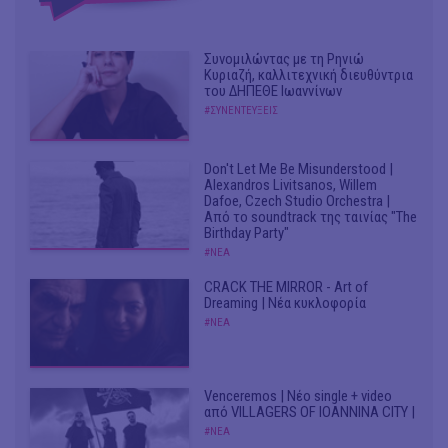
Συνομιλώντας με τη Ρηνιώ
Κυριαζή, καλλιτεχνική διευθύντρια
του ΔΗΠΕΘΕ Ιωαννίνων
#ΣΥΝΕΝΤΕΥΞΕΙΣ
Don't Let Me Be Misunderstood |
Alexandros Livitsanos, Willem
Dafoe, Czech Studio Orchestra |
Από το soundtrack της ταινίας "The
Birthday Party"
#ΝΕΑ
CRACK THE MIRROR - Art of
Dreaming | Νέα κυκλοφορία
#ΝΕΑ
Venceremos | Νέο single + video
από VILLAGERS OF IOANNINA CITY |
#ΝΕΑ