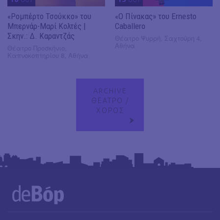
«Ρομπέρτο Τσούκκο» του
«Ο Πίνακας» του Ernesto
Μπερνάρ-Μαρί Κολτές |
Caballero
Σκην.: Δ. Καραντζάς
Θέατρο Ψυρρή, Σαχτούρη 4,
Αθήνα
Θέατρο Προσκήνιο,
Καπνοκοπτηρίου 8, Αθήνα
ARCHIVE
ΘΕΑΤΡΟ /
ΧΟΡΟΣ