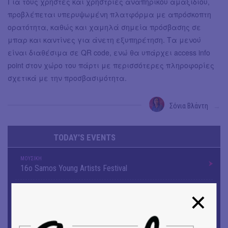
Για τους χρήστες και χρήστριες αναπηρικού αμαξιδίου,
προβλέπεται υπερυψωμένη πλατφόρμα με απρόσκοπτη
ορατότητα, καθώς και χαμηλά σημεία πρόσβασης σε
μπαρ και καντίνες για άνετη εξυπηρέτηση. Τα μενού
είναι διαθέσιμα σε QR code, ενώ θα υπάρχει access info
point στον χώρο του πάρτι με περισσότερες πληροφορίες
σχετικά με την προσβασιμότητα.
Σόνια Βλάντη
→
TODAY'S EVENTS
ΜΟΥΣΙΚΗ
16o Samos Young Artists Festival
OUTDΟORS
ANILIO PARK FESTIVAL 2026
ΘΕΑΤΡΟ / ΧΟΡΟΣ