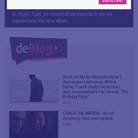
ΜΟΥΣΙΚΗ
Οι Λόγος Τιμής σε πανελλαδική περιοδεία για την
παρουσίαση του νέου album
Don't Let Me Be Misunderstood |
Alexandros Livitsanos, Willem
Dafoe, Czech Studio Orchestra |
Από το soundtrack της ταινίας "The
Birthday Party"
#ΝΕΑ
CRACK THE MIRROR - Art of
Dreaming | Νέα κυκλοφορία
#ΝΕΑ