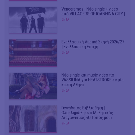
Venceremos | Νέο single + video
από VILLAGERS OF IOANNINA CITY |
#ΝΕΑ
Εναλλακτική Λυρική Σκηνή 2026/27
| Εναλλακτική Εποχή
#ΝΕΑ
Νέο single και music video πό
VASSIŁINA για HEATSTROKE σε μία
καυτή Αθήνα
#ΝΕΑ
Γεννάδειος Βιβλιοθήκη |
Ολοκληρώθηκε ο Μαθητικός
Διαγωνισμός «Ο Τόπος μου»
#ΝΕΑ