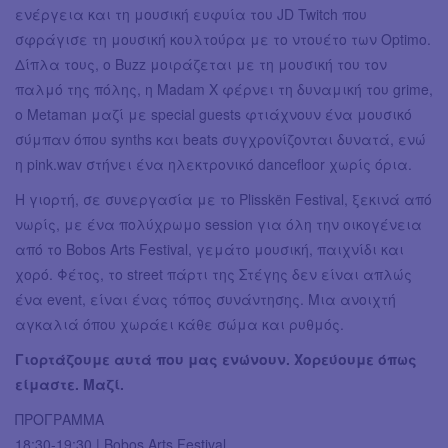
ενέργεια και τη μουσική ευφυία του JD Twitch που
σφράγισε τη μουσική κουλτούρα με το ντουέτο των Optimo.
Δίπλα τους, ο Buzz μοιράζεται με τη μουσική του τον
παλμό της πόλης, η Madam X φέρνει τη δυναμική του grime,
ο Metaman μαζί με special guests φτιάχνουν ένα μουσικό
σύμπαν όπου synths και beats συγχρονίζονται δυνατά, ενώ
η pink.wav στήνει ένα ηλεκτρονικό dancefloor χωρίς όρια.
Η γιορτή, σε συνεργασία με το Plisskën Festival, ξεκινά από
νωρίς, με ένα πολύχρωμο session για όλη την οικογένεια
από το Bobos Arts Festival, γεμάτο μουσική, παιχνίδι και
χορό. Φέτος, το street πάρτι της Στέγης δεν είναι απλώς
ένα event, είναι ένας τόπος συνάντησης. Μια ανοιχτή
αγκαλιά όπου χωράει κάθε σώμα και ρυθμός.
Γιορτάζουμε αυτά που μας ενώνουν. Χορεύουμε όπως
είμαστε. Μαζί.
ΠΡΟΓΡΑΜΜΑ
18:30-19:30 | Bobos Arts Festival