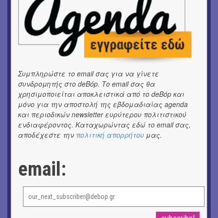
«ΑΗ ΛΑΟΣ» | Ένα σκηνικό ρέκβιεμ για την ήττα ενός
λαού
ΕΙΚΑΣΤΙΚΑ
Ομαδική έκθεση | Προσωρινά για Πάντα
ΕΙΚΑΣΤΙΚΑ
Συμπληρώστε το email σας για να γίνετε
Αργύρης Ραλλιάς | Λιτανεία
συνδρομητής στο deBόp. Το email σας θα
χρησιμοποιείται αποκλειστικά από το deBόp και
ΕΙΚΑΣΤΙΚΑ
μόνο για την αποστολή της εβδομαδιαίας agenda
Θανάσης Λάλας-Κώστας Τσόκλης - Συνομιλώντας με
και περιοδικών newsletter ευρύτερου πολιτιστικού
εικόνες και λέξεις
ενδιαφέροντος. Καταχωρώντας εδώ το email σας,
αποδέχεστε την
πολιτική απορρήτου
μας.
ΘΕΑΤΡΟ / ΧΟΡΟΣ
«Μήδεια» του Ευριπίδη | Σκην.: Nikita Milivojević
email:
ΜΟΥΣΙΚΗ
9o Φεστιβάλ Στρογγύλη στη Σαντορίνη
ΘΕΑΤΡΟ / ΧΟΡΟΣ
«Ίων» του Ευρυπίδη