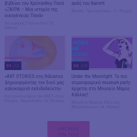
βιβλίου του Χρύσανθου Πανά
αυλή του Barrett
«ΖΑΪΡΑ – Μια ιστορία της
Barrett, Πρωτογένους 11, Ψυρρή
οικογένειας Πανά»
Λεωφόρος Γαλατσίου 73,
Αθήνα
01
JUL
30
JUN
«ART STORIES στη Θάλασσα:
Under the Moonlight: Το πιο
Δημιουργώντας τον δικό μας
ατμοσφαιρικό museum party
καλοκαιρινό σελιδοδείκτη»
έρχεται στο Μουσείο Μαρία
Κάλλας!
Κεντρικό κτήριο του ΜΙΕΤ στην
Πλάκα, Θουκυδίδου 13, Πλάκα.
Μουσείο Μαρία Κάλλας,
Μητροπόλεως 44, Αθήνα
ARCHIVE
ΣΥΝ ΤΟΙΣ