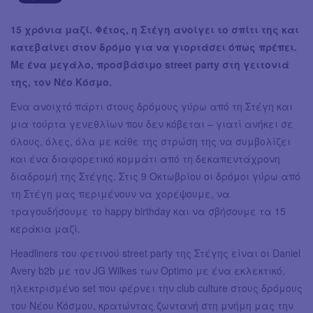
15 χρόνια μαζί. Φέτος, η Στέγη ανοίγει το σπίτι της και
κατεβαίνει στον δρόμο για να γιορτάσει όπως πρέπει.
Με ένα μεγάλο, προσβάσιμο street party στη γειτονιά
της, τον Νέο Κόσμο.
Ένα ανοιχτό πάρτι στους δρόμους γύρω από τη Στέγη και
μια τούρτα γενεθλίων που δεν κόβεται – γιατί ανήκει σε
όλους, όλες, όλα με κάθε της στρώση της να συμβολίζει
και ένα διαφορετικό κομμάτι από τη δεκαπεντάχρονη
διαδρομή της Στέγης. Στις 9 Οκτωβρίου οι δρόμοι γύρω από
τη Στέγη μας περιμένουν να χορέψουμε, να
τραγουδήσουμε το happy birthday και να σβήσουμε τα 15
κεράκια μαζί.
Headliners του φετινού street party της Στέγης είναι οι Daniel
Avery b2b με τον JG Wilkes των Optimo με ένα εκλεκτικό,
ηλεκτρισμένο set που φέρνει την club culture στους δρόμους
του Νέου Κόσμου, κρατώντας ζωντανή στη μνήμη μας την