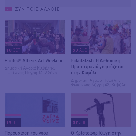
ΣΥΝ ΤΟΙΣ ΑΛΛΟΙΣ
10
OCT
30
AUG
Printed* Athens Art Weekend
Enkutatash: Η Αιθιοπική
Πρωτοχρονιά γιορτάζεται
Δημοτική Αγορά Κυψέλης,
Φωκίωνος Νέγρη 42, Αθήνα
στην Κυψέλη
Δημοτική Αγορά Κυψέλης,
Φωκίωνος Νέγρη 42, Κυψέλη
13
JUL
07
JUL
Παρουσίαση του νέου
O Κρίστοφερ Κινγκ στην