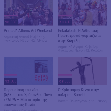
10
OCT
30
AUG
Printed* Athens Art Weekend
Enkutatash: Η Αιθιοπική
Πρωτοχρονιά γιορτάζεται
Δημοτική Αγορά Κυψέλης,
Φωκίωνος Νέγρη 42, Αθήνα
στην Κυψέλη
Δημοτική Αγορά Κυψέλης,
Φωκίωνος Νέγρη 42, Κυψέλη
13
JUL
07
JUL
Παρουσίαση του νέου
O Κρίστοφερ Κινγκ στην
βιβλίου του Χρύσανθου Πανά
αυλή του Barrett
«ΖΑΪΡΑ – Μια ιστορία της
Barrett, Πρωτογένους 11, Ψυρρή
οικογένειας Πανά»
Λεωφόρος Γαλατσίου 73,