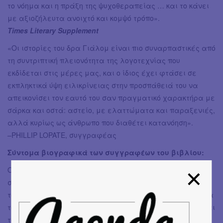
το νόημα και η πράξη της ψυχοθεραπείας … και το κάνει
με αξιοζήλευτα ανοιχτό και κομψό τρόπο».
Times Literary Supplement
«Οι ιστορίες του δρα Γιάλομ είναι πιο συναρπαστικές από
τη συντριπτική πλειονότητα της λογοτεχνίας που
εκδίδεται στις μέρες μας, και ο ίδιος έχει φτάσει σε
εκπληκτικά ύψη ειλικρίνειας στην προσπάθειά του να
απεικονίσει τον εαυτό του σαν πραγματικό χαρακτήρα με
σάρκα και οστά: αστείο, με ελαττώματα και παραξενιές,
αλλά κυρίως ως άνθρωπο που διαθέτει κατανόηση».
–PHILLIP LOPATE, συγγραφέας
Σύντομα βιογραφικά των συγγραφέων του βιβλίου:
Ο ΙΡΒΙΝ ΝΤ. ΓΙΑΛΟΜ οξυδερκής ψυχοθεραπευτής και
συγγραφέας διεθνών μπέστ--σέλλερ, είναι ένας από
τους σημαντικότερους ψυχιάτρους παγκοσμίως. Τα βιβλία
του Όταν έκλαψε ο Νίτσε, Ο δήμιος του έρωτα, Η μάνα και
το νόημα της ζωής, Η θεραπεία του Σοπενάουερ και πιο