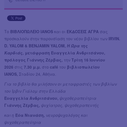
Το
ΒΙΒΛΙΟΠΩΛΕΙΟ IANOS
και οι
ΕΚΔΟΣΕΙΣ ΑΓΡΑ
σας
προσκαλούν στην παρουσίαση του νέου βιβλίου των
IRVIN.
D. YALOM & BENJAMIN YALOM,
Η Ώρα της
Καρδιάς,
μετάφραση Ευαγγελία Ανδριτσάνου,
πρόλογος Γιάννης Ζέρβας,
την
Τρίτη 16 Ιουνίου
2026
στις
7.30 μ.μ.
στο
café
του
βιβλιοπωλείου
IANOS,
Σταδίου 24, Αθήνα.
Για το βιβλίο θα μιλήσουν οι μεταφραστές των βιβλίων
του Ίρβιν Γιάλομ στην Ελλάδα
Ευαγγελία Ανδριτσάνου,
ψυχοθεραπεύτρια
Γιάννης Ζέρβας,
ψυχίατρος, ψυχοθεραπευτής
και η
Εύα Ντανάση,
νευροψυχολόγος και
ψυχοθεραπεύτρια