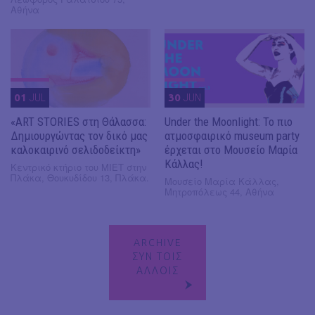
Αθήνα
01
JUL
30
JUN
«ART STORIES στη Θάλασσα:
Under the Moonlight: Το πιο
Δημιουργώντας τον δικό μας
ατμοσφαιρικό museum party
καλοκαιρινό σελιδοδείκτη»
έρχεται στο Μουσείο Μαρία
Κάλλας!
Κεντρικό κτήριο του ΜΙΕΤ στην
Πλάκα, Θουκυδίδου 13, Πλάκα.
Μουσείο Μαρία Κάλλας,
Μητροπόλεως 44, Αθήνα
ARCHIVE
ΣΥΝ ΤΟΙΣ
ΑΛΛΟΙΣ