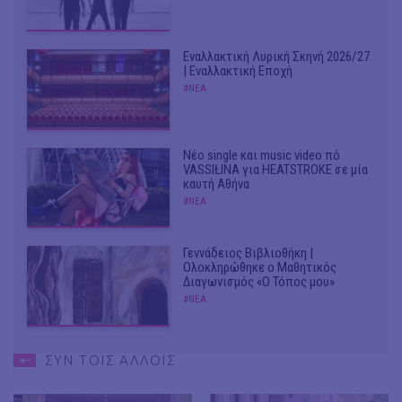
Εναλλακτική Λυρική Σκηνή 2026/27
| Εναλλακτική Εποχή
#ΝΕΑ
Νέο single και music video πό
VASSIŁINA για HEATSTROKE σε μία
καυτή Αθήνα
#ΝΕΑ
Γεννάδειος Βιβλιοθήκη |
Ολοκληρώθηκε ο Μαθητικός
Διαγωνισμός «Ο Τόπος μου»
#ΝΕΑ
ΣΥΝ ΤΟΙΣ ΑΛΛΟΙΣ