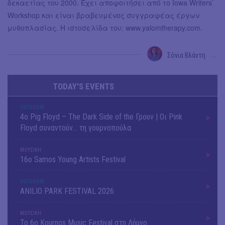
δεκαετίας του 2000. Έχει αποφοιτήσει από το Iowa Writers’
Workshop και είναι βραβευμένος συγγραφέας έργων
μυθοπλασίας. Η ιστοσελίδα του: www.yalomtherapy.com.
Σόνια Βλάντη
→
TODAY'S EVENTS
OUTDΟORS
4ο Pig Floyd – The Dark Side of the Γρουν | Οι Pink
Floyd συναντούν… τη γουρνοπούλα
ΜΟΥΣΙΚΗ
16o Samos Young Artists Festival
OUTDΟORS
ANILIO PARK FESTIVAL 2026
ΜΟΥΣΙΚΗ
Το 6ο Kournos Music Festival στη Λήμνο