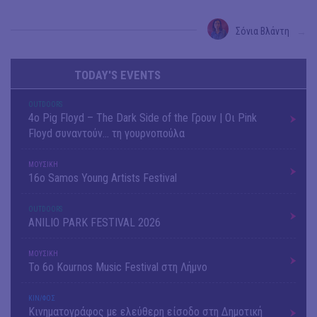
Σόνια Βλάντη
→
TODAY'S EVENTS
OUTDΟORS
4ο Pig Floyd – The Dark Side of the Γρουν | Οι Pink
Floyd συναντούν… τη γουρνοπούλα
ΜΟΥΣΙΚΗ
16o Samos Young Artists Festival
OUTDΟORS
ANILIO PARK FESTIVAL 2026
ΜΟΥΣΙΚΗ
Το 6ο Kournos Music Festival στη Λήμνο
ΚΙΝ/ΦΟΣ
Κινηματογράφος με ελεύθερη είσοδο στη Δημοτική