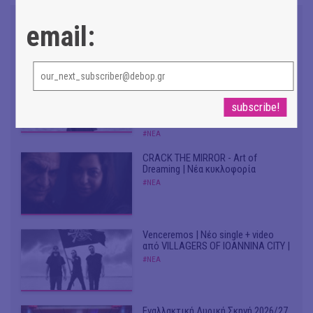
email:
Don't Let Me Be Misunderstood |
Alexandros Livitsanos, Willem
Dafoe, Czech Studio Orchestra |
Από το soundtrack της ταινίας "The
Birthday Party"
#ΝΕΑ
CRACK THE MIRROR - Art of
Dreaming | Νέα κυκλοφορία
#ΝΕΑ
Venceremos | Νέο single + video
από VILLAGERS OF IOANNINA CITY |
#ΝΕΑ
Εναλλακτική Λυρική Σκηνή 2026/27