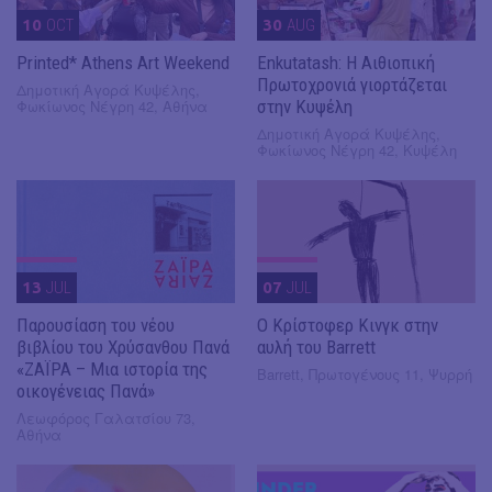
10
OCT
30
AUG
Printed* Athens Art Weekend
Enkutatash: Η Αιθιοπική
Πρωτοχρονιά γιορτάζεται
Δημοτική Αγορά Κυψέλης,
Φωκίωνος Νέγρη 42, Αθήνα
στην Κυψέλη
Δημοτική Αγορά Κυψέλης,
Φωκίωνος Νέγρη 42, Κυψέλη
13
JUL
07
JUL
Παρουσίαση του νέου
O Κρίστοφερ Κινγκ στην
βιβλίου του Χρύσανθου Πανά
αυλή του Barrett
«ΖΑΪΡΑ – Μια ιστορία της
Barrett, Πρωτογένους 11, Ψυρρή
οικογένειας Πανά»
Λεωφόρος Γαλατσίου 73,
Αθήνα