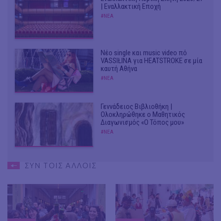
| Εναλλακτική Εποχή
#ΝΕΑ
Νέο single και music video πό
VASSIŁINA για HEATSTROKE σε μία
καυτή Αθήνα
#ΝΕΑ
Γεννάδειος Βιβλιοθήκη |
Ολοκληρώθηκε ο Μαθητικός
Διαγωνισμός «Ο Τόπος μου»
#ΝΕΑ
ΣΥΝ ΤΟΙΣ ΑΛΛΟΙΣ