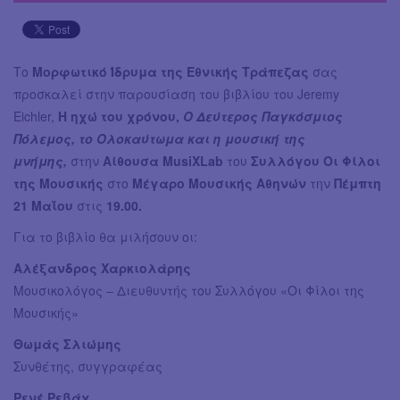
Το
Μορφωτικό Ίδρυμα της Εθνικής Τράπεζας
σας
προσκαλεί στην παρουσίαση του βιβλίου του Jeremy
Eichler,
Η ηχώ του χρόνου,
Ο Δεύτερος Παγκόσμιος
Πόλεμος, το Ολοκαύτωμα και η μουσική της
μνήμης,
στην
Αίθουσα MusiXLab
του
Συλλόγου Οι Φίλοι
της Μουσικής
στο
Μέγαρο Μουσικής Αθηνών
την
Πέμπτη
21 Μαΐου
στις
19.00.
Για το βιβλίο θα μιλήσουν οι:
Αλέξανδρος Χαρκιολάρης
Μουσικολόγος – Διευθυντής του Συλλόγου «Οι Φίλοι της
Μουσικής»
Θωμάς Σλιώμης
Συνθέτης, συγγραφέας
Ρενέ Ρεβάχ