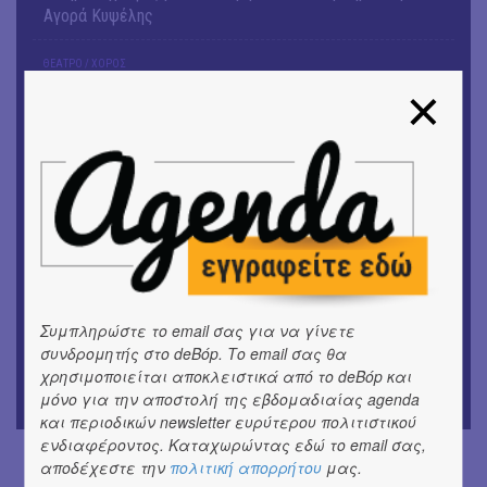
Αγορά Κυψέλης
ΘΕΑΤΡΟ / ΧΟΡΟΣ
«ΑΗ ΛΑΟΣ» | Ένα σκηνικό ρέκβιεμ για την ήττα ενός
λαού
ΕΙΚΑΣΤΙΚΑ
Ομαδική έκθεση | Προσωρινά για Πάντα
ΕΙΚΑΣΤΙΚΑ
Έκθεση φωτογραφίας: Ανδρίων έργα και ημέρες
ΕΙΚΑΣΤΙΚΑ
Αργύρης Ραλλιάς | Λιτανεία
Συμπληρώστε το email σας για να γίνετε
συνδρομητής στο deBόp. Το email σας θα
ΕΙΚΑΣΤΙΚΑ
χρησιμοποιείται αποκλειστικά από το deBόp και
Θανάσης Λάλας-Κώστας Τσόκλης - Συνομιλώντας με
μόνο για την αποστολή της εβδομαδιαίας agenda
εικόνες και λέξεις
και περιοδικών newsletter ευρύτερου πολιτιστικού
ενδιαφέροντος. Καταχωρώντας εδώ το email σας,
αποδέχεστε την
πολιτική απορρήτου
μας.