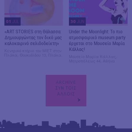
01
JUL
30
JUN
«ART STORIES στη Θάλασσα:
Under the Moonlight: Το πιο
Δημιουργώντας τον δικό μας
ατμοσφαιρικό museum party
καλοκαιρινό σελιδοδείκτη»
έρχεται στο Μουσείο Μαρία
Κάλλας!
Κεντρικό κτήριο του ΜΙΕΤ στην
Πλάκα, Θουκυδίδου 13, Πλάκα.
Μουσείο Μαρία Κάλλας,
Μητροπόλεως 44, Αθήνα
ARCHIVE
ΣΥΝ ΤΟΙΣ
ΑΛΛΟΙΣ