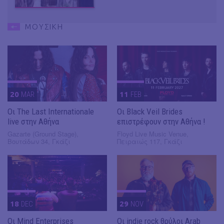
ΜΟΥΣΙΚΗ
20
MAR
11
FEB
Οι The Last Internationale
Οι Black Veil Brides
live στην Αθήνα
επιστρέφουν στην Αθήνα !
Gazarte (Ground Stage),
Floyd Live Music Venue,
Βουτάδων 34, Γκάζι
Πειραιώς 117, Γκάζι
18
DEC
29
NOV
Οι Mind Enterprises
Οι indie rock θρύλοι Arab