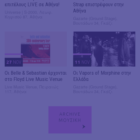
επιτέλους LIVE σε Αθήνα!
Strap επιστρέφουν στην
Αθήνα
Universe | S-2000, Λεωφ.
Κηφισού 87, Αθήνα
Gazarte (Ground Stage),
Βουτάδων 34, Γκάζι
27
NOV
11
NOV
Οι Belle & Sebastian έρχονται
Οι Vapors of Morphine στην
στο Floyd Live Music Venue
Ελλάδα
Live Music Venue, Πειραιώς
Gazarte (Ground Stage),
117, Αθήνα
Βουτάδων 34, Γκάζι
ARCHIVE
ΜΟΥΣΙΚΗ