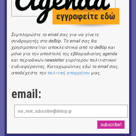
«ΑΗ ΛΑΟΣ» | Ένα σκηνικό ρέκβιεμ για την ήττα ενός
λαού
ΕΙΚΑΣΤΙΚΑ
Ομαδική έκθεση | Προσωρινά για Πάντα
Συμπληρώστε το email σας για να γίνετε
συνδρομητής στο deBόp. Το email σας θα
ΕΙΚΑΣΤΙΚΑ
χρησιμοποιείται αποκλειστικά από το deBόp και
Αργύρης Ραλλιάς | Λιτανεία
μόνο για την αποστολή της εβδομαδιαίας agenda
και περιοδικών newsletter ευρύτερου πολιτιστικού
ΕΙΚΑΣΤΙΚΑ
ενδιαφέροντος. Καταχωρώντας εδώ το email σας,
Θανάσης Λάλας-Κώστας Τσόκλης - Συνομιλώντας με
αποδέχεστε την
πολιτική απορρήτου
μας.
εικόνες και λέξεις
ΚΙΝ/ΦΟΣ
email:
Οι γαλλικές ταινίες του 16ου Athens Open Air Film
Festival
ΘΕΑΤΡΟ / ΧΟΡΟΣ
«Μήδεια» του Ευριπίδη | Σκην.: Nikita Milivojević
ΜΟΥΣΙΚΗ