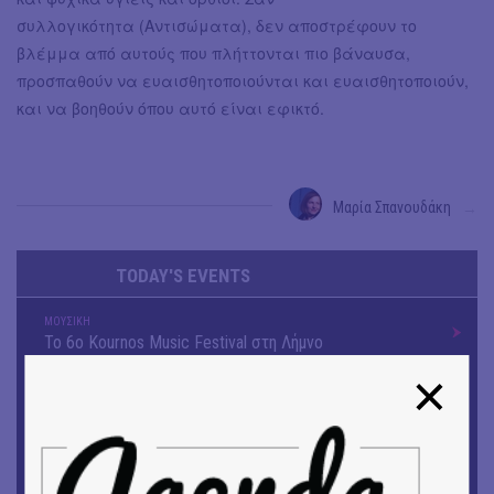
συλλογικότητα (Αντισώματα), δεν αποστρέφουν το
βλέμμα από αυτούς που πλήττονται πιο βάναυσα,
προσπαθούν να ευαισθητοποιούνται και ευαισθητοποιούν,
και να βοηθούν όπου αυτό είναι εφικτό.
Μαρία Σπανουδάκη
→
TODAY'S EVENTS
ΜΟΥΣΙΚΗ
Το 6ο Kournos Music Festival στη Λήμνο
ΚΙΝ/ΦΟΣ
Κινηματογράφος με ελεύθερη είσοδο στη Δημοτική
Αγορά Κυψέλης
ΘΕΑΤΡΟ / ΧΟΡΟΣ