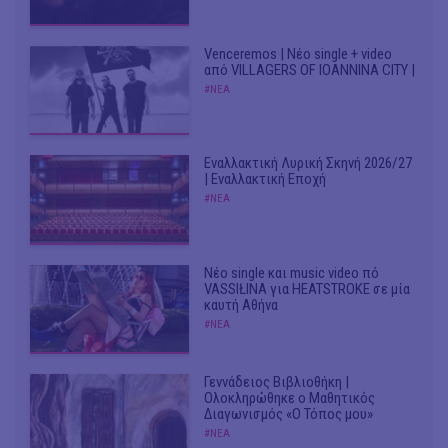
Venceremos | Νέο single + video
από VILLAGERS OF IOANNINA CITY |
#ΝΕΑ
Εναλλακτική Λυρική Σκηνή 2026/27
| Εναλλακτική Εποχή
#ΝΕΑ
Νέο single και music video πό
VASSIŁINA για HEATSTROKE σε μία
καυτή Αθήνα
#ΝΕΑ
Γεννάδειος Βιβλιοθήκη |
Ολοκληρώθηκε ο Μαθητικός
Διαγωνισμός «Ο Τόπος μου»
#ΝΕΑ