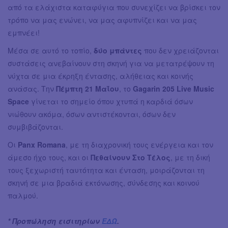
από τα ελάχιστα καταφύγια που συνεχίζει να βρίσκει τον
τρόπο να μας ενώνει, να μας αφυπνίζει και να μας
εμπνέει!
Μέσα σε αυτό το τοπίο,
δύο μπάντες
που δεν χρειάζονται
συστάσεις ανεβαίνουν στη σκηνή για να μετατρέψουν τη
νύχτα σε μια έκρηξη έντασης, αλήθειας και κοινής
ανάσας. Την
Πέμπτη 21 Μαΐου
, το
Gagarin 205 Live Music
Space
γίνεται το σημείο όπου χτυπά η καρδιά όσων
νιώθουν ακόμα, όσων αντιστέκονται, όσων δεν
συμβιβάζονται.
Οι
Panx Romana
, με τη διαχρονική τους ενέργεια και τον
άμεσο ήχο τους, και οι
Πεθαίνουν Στο Τέλος
, με τη δική
τους ξεχωριστή ταυτότητα και ένταση, μοιράζονται τη
σκηνή σε μια βραδιά εκτόνωσης, σύνδεσης και κοινού
παλμού.
* Προπώληση εισιτηρίων
ΕΔΩ
.