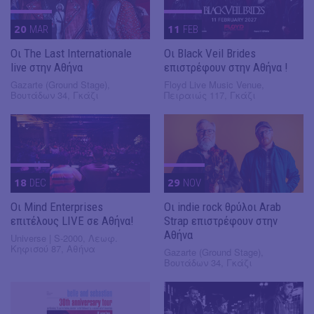
20
MAR
11
FEB
Οι The Last Internationale
Οι Black Veil Brides
live στην Αθήνα
επιστρέφουν στην Αθήνα !
Gazarte (Ground Stage),
Floyd Live Music Venue,
Βουτάδων 34, Γκάζι
Πειραιώς 117, Γκάζι
18
DEC
29
NOV
Οι Mind Enterprises
Οι indie rock θρύλοι Arab
επιτέλους LIVE σε Αθήνα!
Strap επιστρέφουν στην
Αθήνα
Universe | S-2000, Λεωφ.
Κηφισού 87, Αθήνα
Gazarte (Ground Stage),
Βουτάδων 34, Γκάζι