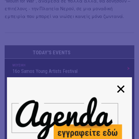
“Mouth for War”, ανάμεσα σε πολλά άλλα, θα δονήσουν –
επιτέλους - την Πλατεία Νερού, σε μια μοναδική
εμπειρία που μπορεί να νιώσει κανείς μόνο ζωντανά.
TODAY'S EVENTS
ΜΟΥΣΙΚΗ
16o Samos Young Artists Festival
OUTDΟORS
ANILIO PARK FESTIVAL 2026
ΜΟΥΣΙΚΗ
Το 6ο Kournos Music Festival στη Λήμνο
ΘΕΑΤΡΟ / ΧΟΡΟΣ
«ΑΗ ΛΑΟΣ» | Ένα σκηνικό ρέκβιεμ για την ήττα ενός
λαού