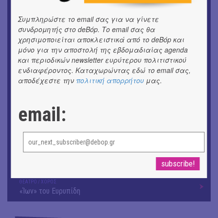
Συμπληρώστε το email σας για να γίνετε
ΕΙΚΑΣΤΙΚΑ
Ομαδική έκθεση | Προσωρινά για Πάντα
συνδρομητής στο deBόp. Το email σας θα
χρησιμοποιείται αποκλειστικά από το deBόp και
μόνο για την αποστολή της εβδομαδιαίας agenda
ΕΙΚΑΣΤΙΚΑ
Αργύρης Ραλλιάς | Λιτανεία
και περιοδικών newsletter ευρύτερου πολιτιστικού
ενδιαφέροντος. Καταχωρώντας εδώ το email σας,
αποδέχεστε την
πολιτική απορρήτου
μας.
ΕΙΚΑΣΤΙΚΑ
Θανάσης Λάλας-Κώστας Τσόκλης - Συνομιλώντας με
εικόνες και λέξεις
email:
ΘΕΑΤΡΟ / ΧΟΡΟΣ
«Μήδεια» του Ευριπίδη | Σκην.: Nikita Milivojević
ΜΟΥΣΙΚΗ
9o Φεστιβάλ Στρογγύλη στη Σαντορίνη
ΘΕΑΤΡΟ / ΧΟΡΟΣ
«Ίων» του Ευρυπίδη