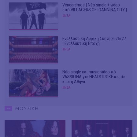
Venceremos | Νέο single + video
από VILLAGERS OF IOANNINA CITY |
#ΝΕΑ
Εναλλακτική Λυρική Σκηνή 2026/27
| Εναλλακτική Εποχή
#ΝΕΑ
Νέο single και music video πό
VASSIŁINA για HEATSTROKE σε μία
καυτή Αθήνα
#ΝΕΑ
ΜΟΥΣΙΚΗ