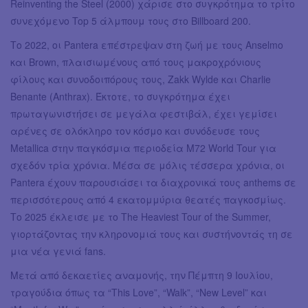
Reinventing the Steel (2000) χάρισε στο συγκρότημα το τρίτο
συνεχόμενο Top 5 άλμπουμ τους στο Billboard 200.
Το 2022, οι Pantera επέστρεψαν στη ζωή με τους Anselmo
και Brown, πλαισιωμένους από τους μακροχρόνιους
φίλους και συνοδοιπόρους τους, Zakk Wylde και Charlie
Benante (Anthrax). Έκτοτε, το συγκρότημα έχει
πρωταγωνιστήσει σε μεγάλα φεστιβάλ, έχει γεμίσει
αρένες σε ολόκληρο τον κόσμο και συνόδευσε τους
Metallica στην παγκόσμια περιοδεία M72 World Tour για
σχεδόν τρία χρόνια. Μέσα σε μόλις τέσσερα χρόνια, οι
Pantera έχουν παρουσιάσει τα διαχρονικά τους anthems σε
περισσότερους από 4 εκατομμύρια θεατές παγκοσμίως.
Το 2025 έκλεισε με το The Heaviest Tour of the Summer,
γιορτάζοντας την κληρονομιά τους και συστήνοντάς τη σε
μια νέα γενιά fans.
Μετά από δεκαετίες αναμονής, την Πέμπτη 9 Ιουλίου,
τραγούδια όπως τα “This Love”, “Walk”, “New Level” και