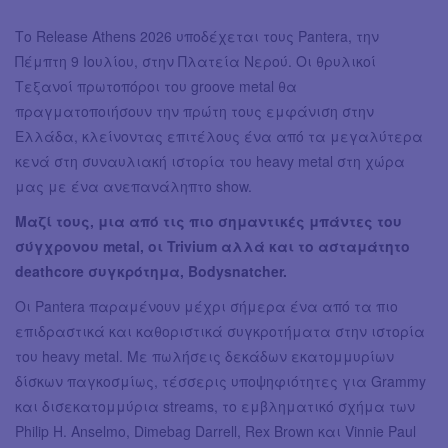
Το Release Athens 2026 υποδέχεται τους Pantera, την
Πέμπτη 9 Ιουλίου, στην Πλατεία Νερού. Οι θρυλικοί
Τεξανοί πρωτοπόροι του groove metal θα
πραγματοποιήσουν την πρώτη τους εμφάνιση στην
Ελλάδα, κλείνοντας επιτέλους ένα από τα μεγαλύτερα
κενά στη συναυλιακή ιστορία του heavy metal στη χώρα
μας με ένα ανεπανάληπτο show.
Μαζί τους, μια από τις πιο σημαντικές μπάντες του
σύγχρονου metal, οι Trivium αλλά και το ασταμάτητο
deathcore συγκρότημα, Bodysnatcher.
Οι Pantera παραμένουν μέχρι σήμερα ένα από τα πιο
επιδραστικά και καθοριστικά συγκροτήματα στην ιστορία
του heavy metal. Με πωλήσεις δεκάδων εκατομμυρίων
δίσκων παγκοσμίως, τέσσερις υποψηφιότητες για Grammy
και δισεκατομμύρια streams, το εμβληματικό σχήμα των
Philip H. Anselmo, Dimebag Darrell, Rex Brown και Vinnie Paul