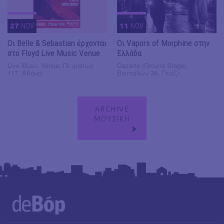
27
NOV
11
NOV
Οι Belle & Sebastian έρχονται
Οι Vapors of Morphine στην
στο Floyd Live Music Venue
Ελλάδα
Live Music Venue, Πειραιώς
Gazarte (Ground Stage),
117, Αθήνα
Βουτάδων 34, Γκάζι
ARCHIVE
ΜΟΥΣΙΚΗ