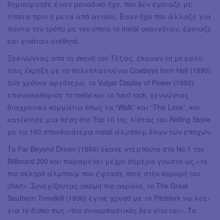
δημιούργησε έναν μοναδικό ήχο, που δεν έμοιαζε με
τίποτα πριν ή μετά από αυτούς. Έναν ήχο που άλλαξε για
πάντα τον τρόπο με τον οποίο το metal ακουγόταν, έμοιαζε
και γινόταν αισθητό.
Ξεκινώντας από τη σκηνή του Τέξας, έκαναν τη μεγάλη
τους έκρηξη με το πολυπλατινένιο Cowboys from Hell (1990).
Δύο χρόνια αργότερα, το Vulgar Display of Power (1992)
επανακαθόρισε το metal και το hard rock, γεννώντας
διαχρονικά κομμάτια όπως τα “Walk” και “This Love”, και
κατέκτησε μια θέση στο Top 10 της λίστας του Rolling Stone
με τα 100 σπουδαιότερα metal άλμπουμ όλων των εποχών.
Το Far Beyond Driven (1994) έκανε ντεμπούτο στο Νο.1 του
Billboard 200 και παραμένει μέχρι σήμερα γνωστό ως «το
πιο σκληρό άλμπουμ που έφτασε ποτέ στην κορυφή του
chart». Συνεχίζοντας ακόμη πιο ακραία, το The Great
Southern Trendkill (1996) έγινε χρυσό με το Pitchfork να λέει
για το δίσκο πως «πιο συναρπαστικός δεν γίνεται». Το