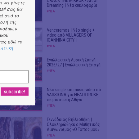
CRACK THE MIRROR - Art of
α να γίνετε
Dreaming | Νέα κυκλοφορία
ail σας θα
#ΝΕΑ
ά από το
τολή της
ριοδικών
Venceremos | Νέο single +
ικού
video από VILLAGERS OF
IOANNINA CITY |
ας εδώ το
#ΝΕΑ
λιτική
Εναλλακτική Λυρική Σκηνή
2026/27 | Εναλλακτική Εποχή
#ΝΕΑ
Νέο single και music video πό
VASSIŁINA για HEATSTROKE
σε μία καυτή Αθήνα
#ΝΕΑ
Γεννάδειος Βιβλιοθήκη |
Ολοκληρώθηκε ο Μαθητικός
Διαγωνισμός «Ο Τόπος μου»
#ΝΕΑ