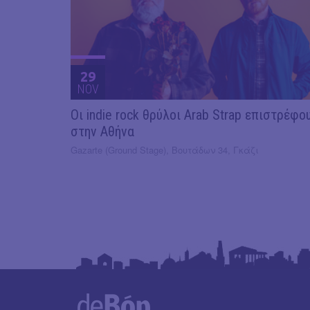
29
NOV
Οι indie rock θρύλοι Arab Strap επιστρέφο
στην Αθήνα
Gazarte (Ground Stage), Βουτάδων 34, Γκάζι