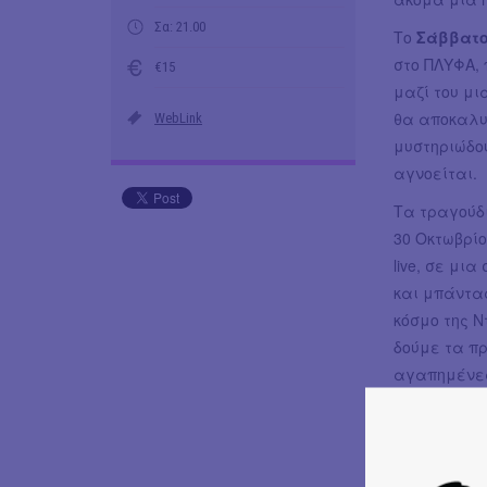
Σα: 21.00
Το
Σάββατο
στο ΠΛΥΦΑ,
€15
μαζί του μι
θα αποκαλυφ
WebLink
μυστηριώδου
αγνοείται.
Τα τραγούδι
30 Οκτωβρίο
live, σε μι
και μπάντα
κόσμο της Ν
δούμε τα πρ
αγαπημένες
Το Παιδί Τ
τραγουδήσου
συγχώρεσης