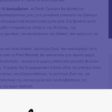
 13 Δεκεμβρίου
, το Παιδί Τραύμα θα βρίσκεται
 προσφέροντας μας μια μοναδική ευκαιρία να ζήσουμε
α διαφορετική συναυλιακή εμπειρία. Στη βραδιά αυτή
θεί η παράξενη ιστορία της Ντιάνας, της
ς ηρωίδας του καινούργιου του δίσκου, που φέρεται να
α του νέου δίσκου «Δεύτερη Ζωή» που κυκλοφορεί στις
υ απο τη Fine! Records, θα ακουστούν για πρώτη φορά
α συνάντηση – συναυλία χωρίς απόσταση μεταξύ θεατών
ς. Ο χώρος θα διαμορφωθεί ειδικά ώστε να μπούμε στον
τιάνας, να εξερευνήσουμε τη Δεύτερη Ζωή της, να
οσωπικά της αντικείμενα και να διαβάσουμε τις
 της καρτ-ποστάλ.
ραύμα μας προσκαλεί να αφεθούμε και να
με μαζί του σε ένα αέναο ταξίδι φυγής και
, παρουσιάζοντάς μας μία συνολική οπτικοακουστική