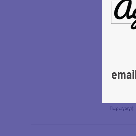
παράσταση, 
Τον φωτιστι
Τα εισιτήρι
Παίζουν οι 
Τάσος Καρτέ
Αιμιλία Παπ
Κώστας Γρού
Δημήτρης Γ
emai
Διονύσης Μ
Ηχοληψία: 
Εικαστική 
Φωτιστικός Σ
Παραγωγή: R