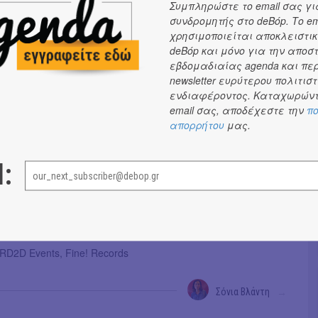
υπό την καλλιτεχνική διεύθυνση του Βασίλη Κεχαγιά.
Συμπληρώστε το email σας γι
συνδρομητής στο deBόp. Το em
κό σχεδιασμό υπογράφει ο Alex Hills.
χρησιμοποιείται αποκλειστικ
α είναι περιορισμένα, προλάβετε το δικό σας!
deBόp και μόνο για την αποσ
εβδομαδιαίας agenda και πε
μουσικοί:
newsletter ευρύτερου πολιτιστ
ενδιαφέροντος. Καταχωρώντ
ρης: Στίχοι, μουσική, κιθάρα, ερμηνεία και concept
email σας, αποδέχεστε την
πο
αθεοχάρη: Synths, Φωνητικά
απορρήτου
μας.
ντας: Ηλ. Μπάσο, Synth, Φωνητικά
ρηγοριάδης: Drums
l:
όρφης: Ηλ. Κιθάρα
Γιώργος Λιάπης
επιμέλεια: Βασίλης Κεχαγιάς
χεδιασμός: Alex Hills
D2D Events, Fine! Records
Σόνια Βλάντη
→