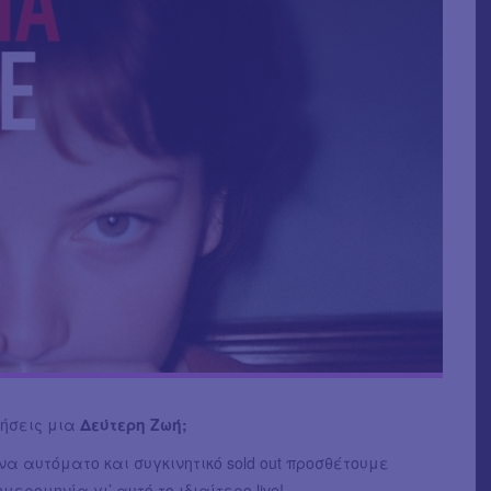
ζήσεις μια
Δεύτερη Ζωή;
α αυτόματο και συγκινητικό sold out προσθέτουμε
μερομηνία γι’ αυτό το ιδιαίτερο live!