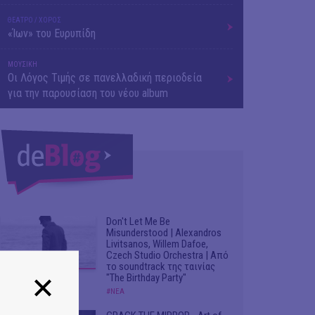
ΘΕΑΤΡΟ / ΧΟΡΟΣ
«Ίων» του Ευρυπίδη
ΜΟΥΣΙΚΗ
Οι Λόγος Τιμής σε πανελλαδική περιοδεία
για την παρουσίαση του νέου album
Don't Let Me Be
Misunderstood | Alexandros
Livitsanos, Willem Dafoe,
Czech Studio Orchestra | Από
το soundtrack της ταινίας
"The Birthday Party"
#ΝΕΑ