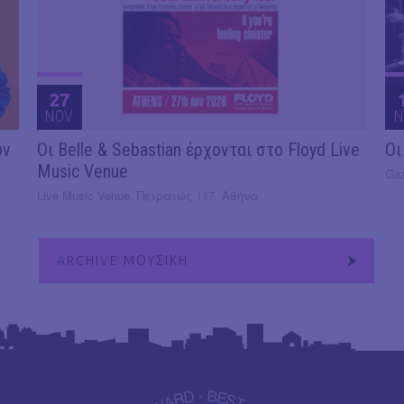
27
NOV
N
υν
Οι Belle & Sebastian έρχονται στο Floyd Live
Οι
Music Venue
Gaz
Live Music Venue, Πειραιώς 117, Αθήνα
ARCHIVE ΜΟΥΣΙΚΗ