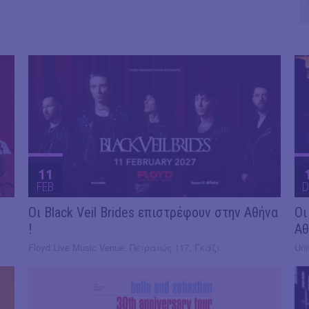
11
FEB
D
Οι Black Veil Brides επιστρέφουν στην Αθήνα
Οι
!
Αθ
Floyd Live Music Venue, Πειραιώς 117, Γκάζι
Uni