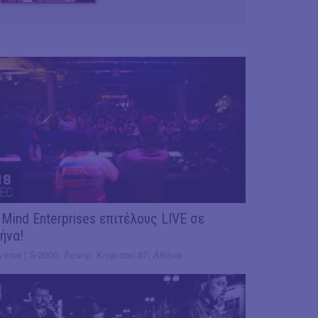
18
EC
 Mind Enterprises επιτέλους LIVE σε
ήνα!
verse | S-2000, Λεωφ. Κηφισού 87, Αθήνα