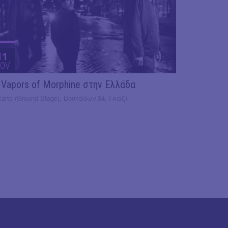
11
OV
 Vapors of Morphine στην Ελλάδα
arte (Ground Stage), Βουτάδων 34, Γκάζι