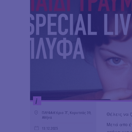
i
ΠΛΥΦΑ-Κτίριο 7Γ, Κορυτσάς 39,
Θέλεις να 
Αθήνα
Μετά απο έν
13.12.2025
ακόμα μια η