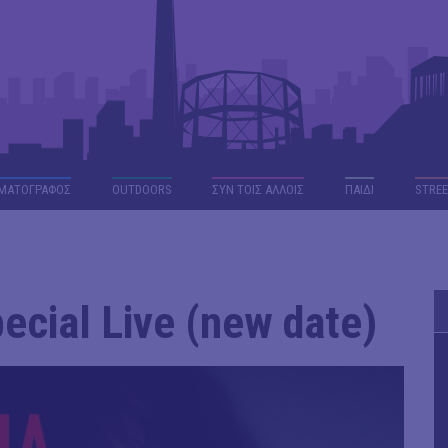
ΜΑΤΟΓΡΑΦΟΣ
OUTDΟORS
ΣΥΝ ΤΟΙΣ ΑΛΛΟΙΣ
ΠΑΙΔΙ
STREE
cial Live (new date)