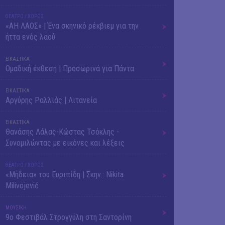
ΘΕΑΤΡΟ / ΧΟΡΟΣ
«ΑΗ ΛΑΟΣ» | Ένα σκηνικό ρέκβιεμ για την
ήττα ενός λαού
ΕΙΚΑΣΤΙΚΑ
Ομαδική έκθεση | Προσωρινά για Πάντα
ΕΙΚΑΣΤΙΚΑ
Αργύρης Ραλλιάς | Λιτανεία
ΕΙΚΑΣΤΙΚΑ
Θανάσης Λάλας-Κώστας Τσόκλης -
Συνομιλώντας με εικόνες και λέξεις
ΘΕΑΤΡΟ / ΧΟΡΟΣ
«Μήδεια» του Ευριπίδη | Σκην.: Nikita
Milivojević
ΜΟΥΣΙΚΗ
9o Φεστιβάλ Στρογγύλη στη Σαντορίνη