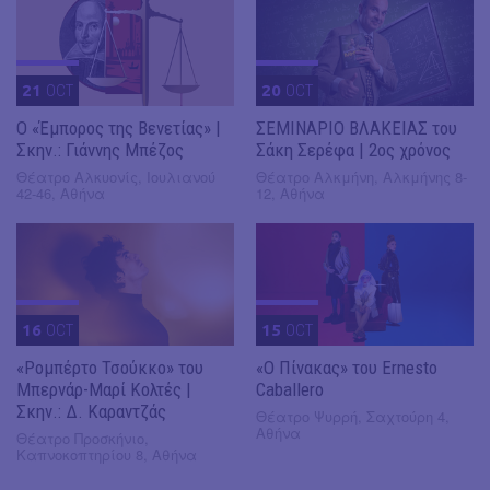
21
OCT
20
OCT
Ο «Έμπορος της Βενετίας» |
ΣΕΜΙΝΑΡΙΟ ΒΛΑΚΕΙΑΣ του
Σκην.: Γιάννης Μπέζος
Σάκη Σερέφα | 2ος χρόνος
Θέατρο Αλκυονίς, Ιουλιανού
Θέατρο Αλκμήνη, Αλκμήνης 8-
42-46, Αθήνα
12, Αθήνα
16
OCT
15
OCT
«Ρομπέρτο Τσούκκο» του
«Ο Πίνακας» του Ernesto
Μπερνάρ-Μαρί Κολτές |
Caballero
Σκην.: Δ. Καραντζάς
Θέατρο Ψυρρή, Σαχτούρη 4,
Αθήνα
Θέατρο Προσκήνιο,
Καπνοκοπτηρίου 8, Αθήνα