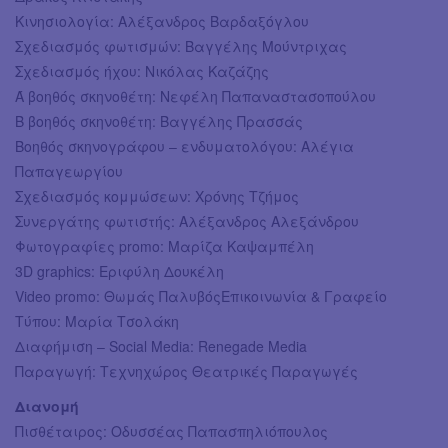
Κινησιολογία: Αλέξανδρος Βαρδαξόγλου
Σχεδιασμός φωτισμών: Βαγγέλης Μούντριχας
Σχεδιασμός ήχου: Νικόλας Καζάζης
Ά βοηθός σκηνοθέτη: Νεφέλη Παπαναστασοπούλου
Β βοηθός σκηνοθέτη: Βαγγέλης Πρασσάς
Βοηθός σκηνογράφου – ενδυματολόγου: Αλέγια
Παπαγεωργίου
Σχεδιασμός κομμώσεων: Χρόνης Τζήμος
Συνεργάτης φωτιστής: Αλέξανδρος Αλεξάνδρου
Φωτογραφίες promo: Μαρίζα Καψαμπέλη
3D graphics: Εριφύλη Δουκέλη
Video promo: Θωμάς ΠαλυβόςΕπικοινωνία & Γραφείο
Τύπου: Μαρία Τσολάκη
Διαφήμιση – Social Media: Renegade Media
Παραγωγή: Τεχνηχώρος Θεατρικές Παραγωγές
Διανομή
Πισθέταιρος: Οδυσσέας Παπασπηλιόπουλος