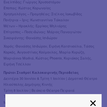
Ευελπίδης: Γιώργος Χρυσοστόμου
Έποπας: Κώστας Κορωναίος
Χρησμολόγος – Προμηθέας: Στέλιος Ιακωβίδης
Ποιήτρια – Ίρις: Κωνσταντίνα Τάκαλου
Μέτων – Ηρακλής: Ερρίκος Μηλιάρης
Επίτροπος – Ποσειδώνας: Μάριος Παναγιώτου
Συκοφάντης: Θανάσης Ισιδώρου
Χορός: Θανάσης Ισιδώρου, Ειρήνη Κατσινούλα, Τάσος
Κορκός, Αυγουστίνος Κούμουλος, Μαρία Κυρώζη,
Μαριάννα Μαθιά, Κώστας Phoenix, Κυριάκος Σαλής,
Ειρήνη Τσέλλου
Πρώτοι Σταθμοί Καλοκαιρινής Περιοδείας
Δευτέρα 30 Ιουνίου & Τρίτη 1 Ιουλίου | Δημοτικό Θέατρο
Ηλιούπολης Δημήτρης Κιντής
Τρίτη 8 Ιουλίου | Βεάκειο Θέατρο Πειραιά
Τετάρτη 9 & Πέμπτη 10 Ιουλίου | Θέατρο Βράχων Μελίνα
Μερκούρη