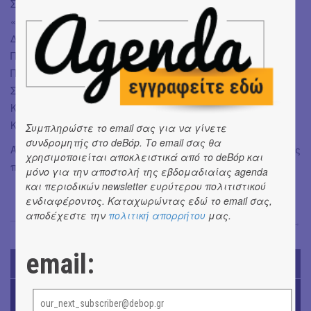
Σάββατο 12 Ιουλίου | Υπαίθριο Θέατρο Δελφών
«Φρύνιχος» – Δελφοί
Δευτέρα 14 & Τρίτη 15 Ιουλίου | Δημοτικό Κηποθέατρο
Παπάγου
Πέμπτη 17 Ιουλίου | Δημοτικό Θέατρο Λυκαβηττού
Σάββατο 19 Ιουλίου | Θέατρο Αρχαίας Ήλιδας
Κυριακή 20 Ιουλίου | Νέο Ανοιχτό Δημοτικό Θέατρο
Καλαμάτας
Συμπληρώστε το email σας για να γίνετε
συνδρομητής στο deBόp. Το email σας θα
Άμεσα θα ανακοινωθούν όλοι οι σταθμοί της καλοκαιρινής
χρησιμοποιείται αποκλειστικά από το deBόp και
περιοδείας.
μόνο για την αποστολή της εβδομαδιαίας agenda
και περιοδικών newsletter ευρύτερου πολιτιστικού
ενδιαφέροντος. Καταχωρώντας εδώ το email σας,
αποδέχεστε την
πολιτική απορρήτου
μας.
Όλγα Μπιάγκη
→
email:
TODAY'S EVENTS
ΜΟΥΣΙΚΗ
16o Samos Young Artists Festival