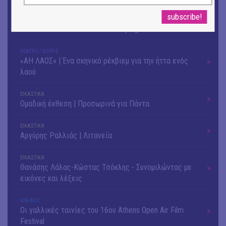
ΜΟΥΣΙΚΗ
Το 6ο Kournos Music Festival στη Λήμνο
ΘΕΑΤΡΟ / ΧΟΡΟΣ
«ΑΗ ΛΑΟΣ» | Ένα σκηνικό ρέκβιεμ για την ήττα ενός
λαού
ΕΙΚΑΣΤΙΚΑ
Ομαδική έκθεση | Προσωρινά για Πάντα
ΕΙΚΑΣΤΙΚΑ
Αργύρης Ραλλιάς | Λιτανεία
ΕΙΚΑΣΤΙΚΑ
Θανάσης Λάλας-Κώστας Τσόκλης - Συνομιλώντας με
εικόνες και λέξεις
ΚΙΝ/ΦΟΣ
Οι γαλλικές ταινίες του 16ου Athens Open Air Film
Festival