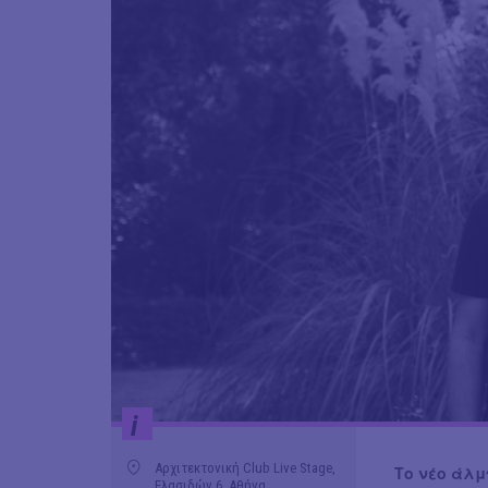
i
Αρχιτεκτονική Club Live Stage,
Το νέο άλμ
Ελασιδών 6, Αθήνα