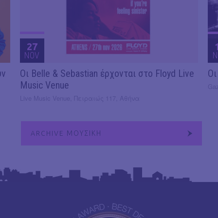
27
NOV
N
υν
Οι Belle & Sebastian έρχονται στο Floyd Live
Οι
Music Venue
Gaz
Live Music Venue, Πειραιώς 117, Αθήνα
ARCHIVE ΜΟΥΣΙΚΗ