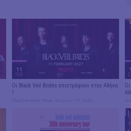
11
FEB
D
Οι Black Veil Brides επιστρέφουν στην Αθήνα
Οι
!
Αθ
Floyd Live Music Venue, Πειραιώς 117, Γκάζι
Uni