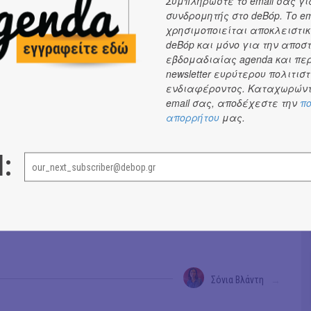
Συμπληρώστε το email σας γι
υθύνει ένα οικείο κάλεσμα σε όλους εκείνους που ζουν
συνδρομητής στο deBόp. Το em
χρησιμοποιείται αποκλειστικ
κά, μοναχικά, διαφορετικά. Σε εκείνους τους
deBόp και μόνο για την αποσ
» που έχουν ανάγκη να βρουν τη δική τους οικογένεια
εβδομαδιαίας agenda και πε
ρέπει να αλλάξουν.
newsletter ευρύτερου πολιτιστ
ενδιαφέροντος. Καταχωρώντ
 τα αληθινά ΜΟΝΑΧΟΠΑΙΔΙΑ για τα οποία μιλάει το
email σας, αποδέχεστε την
πο
τή είναι η οικογένεια που ψάχνει ο Ντάντος. Αυτός
απορρήτου
μας.
στης Ντάντος.
όνοι σας ελάτε μαζί μου»
l:
οπαίδια»
είναι η απάντηση του Ντάντου στην
ταχύτητα της εποχής. Ένα υπαρξιακό ταξίδι 19
 που μας προσκαλεί να αφεθούμε στη μυσταγωγία και
η της ακρόασης. Και ποιος ξέρει; Ίσως μας αλλάξει και
Σόνια Βλάντη
→