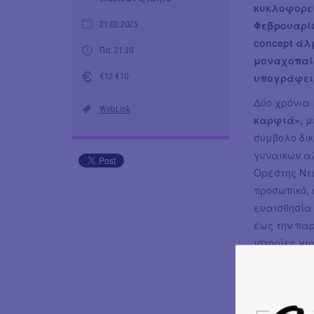
κυκλοφορεί
Φεβρουαρίο
21.02.2025
concept άλ
Πα: 21.30
μοναχοπαίδ
€12-€10
υπογράφει 
Δύο χρόνια
WebLink
καρφιά»,
μ
σύμβολο δι
γυναικών α
Ορέστης Ντ
προσωπικό,
ευαισθησία 
έως την πα
ιστορίες γι
στον κόσμο 
«Τα δικά μ
Βαθιά προσω