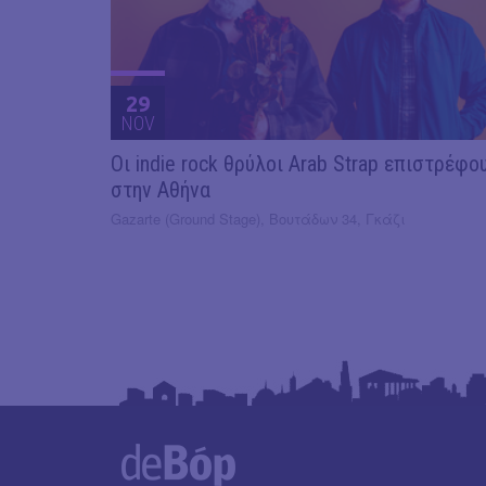
29
NOV
Οι indie rock θρύλοι Arab Strap επιστρέφο
στην Αθήνα
Gazarte (Ground Stage), Βουτάδων 34, Γκάζι