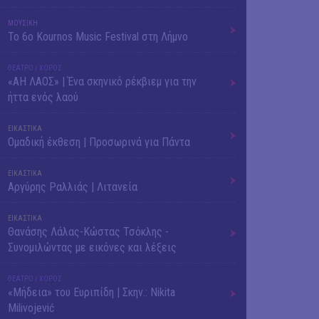
ΜΟΥΣΙΚΗ
Το 6ο Kournos Music Festival στη Λήμνο
ΘΕΑΤΡΟ / ΧΟΡΟΣ
«ΑΗ ΛΑΟΣ» | Ένα σκηνικό ρέκβιεμ για την
ήττα ενός λαού
ΕΙΚΑΣΤΙΚΑ
Ομαδική έκθεση | Προσωρινά για Πάντα
ΕΙΚΑΣΤΙΚΑ
Αργύρης Ραλλιάς | Λιτανεία
ΕΙΚΑΣΤΙΚΑ
Θανάσης Λάλας-Κώστας Τσόκλης -
Συνομιλώντας με εικόνες και λέξεις
ΘΕΑΤΡΟ / ΧΟΡΟΣ
«Μήδεια» του Ευριπίδη | Σκην.: Nikita
Milivojević