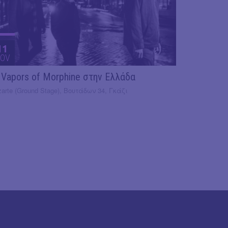
11
OV
 Vapors of Morphine στην Ελλάδα
arte (Ground Stage), Βουτάδων 34, Γκάζι