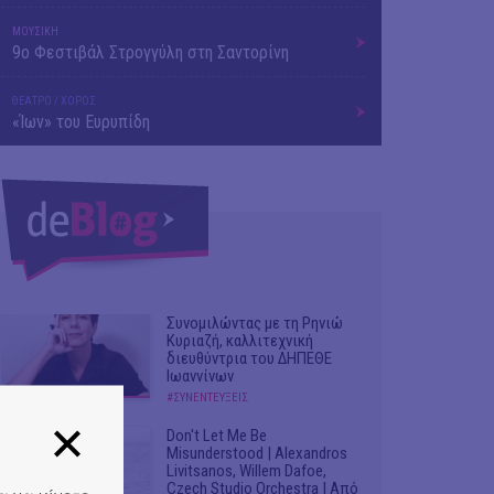
ΜΟΥΣΙΚΗ
9o Φεστιβάλ Στρογγύλη στη Σαντορίνη
ΘΕΑΤΡΟ / ΧΟΡΟΣ
«Ίων» του Ευρυπίδη
Συνομιλώντας με τη Ρηνιώ
Κυριαζή, καλλιτεχνική
διευθύντρια του ΔΗΠΕΘΕ
Ιωαννίνων
#ΣΥΝΕΝΤΕΥΞΕΙΣ
Don't Let Me Be
Misunderstood | Alexandros
Livitsanos, Willem Dafoe,
Czech Studio Orchestra | Από