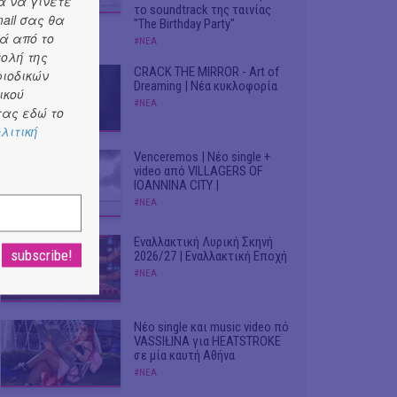
α να γίνετε
το soundtrack της ταινίας
ail σας θα
"The Birthday Party"
ά από το
#ΝΕΑ
τολή της
CRACK THE MIRROR - Art of
ριοδικών
Dreaming | Νέα κυκλοφορία
ικού
#ΝΕΑ
ας εδώ το
λιτική
Venceremos | Νέο single +
video από VILLAGERS OF
IOANNINA CITY |
#ΝΕΑ
Εναλλακτική Λυρική Σκηνή
2026/27 | Εναλλακτική Εποχή
#ΝΕΑ
Νέο single και music video πό
VASSIŁINA για HEATSTROKE
σε μία καυτή Αθήνα
#ΝΕΑ