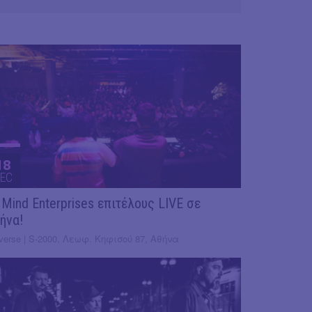
18
EC
 Mind Enterprises επιτέλους LIVE σε
ήνα!
verse | S-2000, Λεωφ. Κηφισού 87, Αθήνα