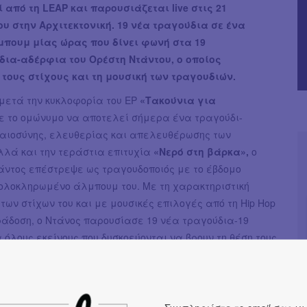
 από τη LEAP και παρουσιάζεται live στις 21
υ στην Αρχιτεκτονική. 19 νέα τραγούδια σε ένα
μπουμ μίας ώρας που δίνει φωνή στα 19
ια-αδέρφια του Ορέστη Ντάντου, ο οποίος
τους στίχους και τη μουσική των τραγουδιών.
 μετά την κυκλοφορία του ΕP
«Τακούνια για
ε το ομώνυμο να αποτελεί σήμερα ένα τραγούδι-
καιοσύνης, ελευθερίας και απελευθέρωσης των
λλά και την τεράστια επιτυχία
«Νερό στη βάρκα»,
ο
άντος επέστρεψε ως τραγουδοποιός με το έβδομο
 ολοκληρωμένο άλμπουμ του. Με τη χαρακτηριστική
των στίχων του και με μουσικές επιλογές από τη Hip Hop
ράδοση, ο Ντάνος παρουσίασε 19 νέα τραγούδια-19
α όλους εκείνους που δυσκοεύονται να βρουν τη θέση τους
αυτό. Ένα άλμπουμ για τα «μοναχοπαίδια» της ζωής.
ου αδέρφια είναι μοναχοπαίδια»
πικό και βιωματικό, το νέο άλμπουμ του Ορέστη