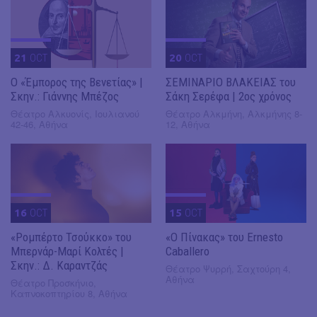
21
OCT
20
OCT
Ο «Έμπορος της Βενετίας» |
ΣΕΜΙΝΑΡΙΟ ΒΛΑΚΕΙΑΣ του
Σκην.: Γιάννης Μπέζος
Σάκη Σερέφα | 2ος χρόνος
Θέατρο Αλκυονίς, Ιουλιανού
Θέατρο Αλκμήνη, Αλκμήνης 8-
42-46, Αθήνα
12, Αθήνα
16
OCT
15
OCT
«Ρομπέρτο Τσούκκο» του
«Ο Πίνακας» του Ernesto
Μπερνάρ-Μαρί Κολτές |
Caballero
Σκην.: Δ. Καραντζάς
Θέατρο Ψυρρή, Σαχτούρη 4,
Αθήνα
Θέατρο Προσκήνιο,
Καπνοκοπτηρίου 8, Αθήνα