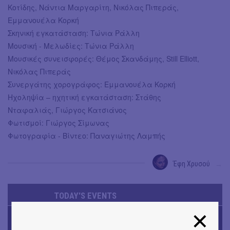
Κοτίδης, Νάντια Μαργαρίτη, Νικόλας Πιπεράς,
Εμμανουέλα Κορκή
Σκηνική εγκατάσταση: Τώνια Ράλλη
Μουσική - Μελωδίες: Τώνια Ράλλη
Μουσικές συνεισφορές: Θέμος Σκανδάμης, Still Elliott,
Νικόλας Πιπεράς
Συνεργάτης χορογράφος: Εμμανουέλα Κορκή
Ηχοληψία – ηχητική εγκατάσταση: Στάθης
Νταφαλιάς, Γιώργος Κατσιάνος
Φωτισμοί: Γιώργος Σίμωνας
Φωτογραφία - Βίντεο: Παναγιώτης Λαμπής
Έφη Χρυσού
→
TODAY'S EVENTS
ΜΟΥΣΙΚΗ
16o Samos Young Artists Festival