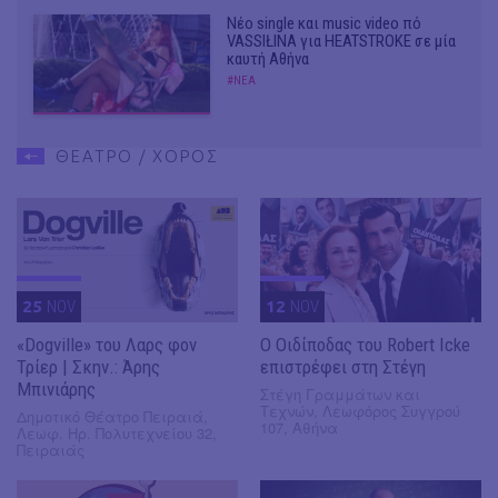
Νέο single και music video πό
VASSIŁINA για HEATSTROKE σε μία
καυτή Αθήνα
#ΝΕΑ
ΘΕΑΤΡΟ / ΧΟΡΟΣ
25
NOV
12
NOV
«Dogville» του Λαρς φον
O Οιδίποδας του Robert Icke
Τρίερ | Σκην.: Άρης
επιστρέφει στη Στέγη
Μπινιάρης
Στέγη Γραμμάτων και
Τεχνών, Λεωφόρος Συγγρού
Δημοτικό Θέατρο Πειραιά,
107, Αθήνα
Λεωφ. Ηρ. Πολυτεχνείου 32,
Πειραιάς