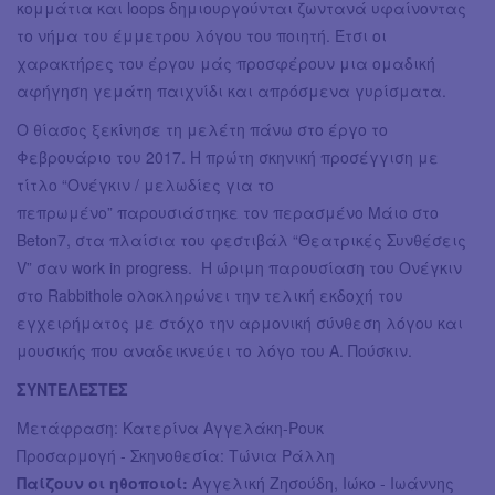
κομμάτια και loops δημιουργούνται ζωντανά υφαίνοντας
το νήμα του έμμετρου λόγου του ποιητή. Έτσι οι
χαρακτήρες του έργου μάς προσφέρουν μια ομαδική
αφήγηση γεμάτη παιχνίδι και απρόσμενα γυρίσματα.
Ο θίασος ξεκίνησε τη μελέτη πάνω στο έργο το
Φεβρουάριο του 2017. Η πρώτη σκηνική προσέγγιση με
τίτλο “Ονέγκιν / μελωδίες για το
πεπρωμένο” παρουσιάστηκε τον περασμένο Μάιο στο
Beton7, στα πλαίσια του φεστιβάλ “Θεατρικές Συνθέσεις
V” σαν work in progress. Η ώριμη παρουσίαση του Ονέγκιν
στο Rabbithole ολοκληρώνει την τελική εκδοχή του
εγχειρήματος με στόχο την αρμονική σύνθεση λόγου και
μουσικής που αναδεικνεύει το λόγο του Α. Πούσκιν.
ΣΥΝΤΕΛΕΣΤΕΣ
Μετάφραση: Κατερίνα Αγγελάκη-Ρουκ
Προσαρμογή - Σκηνοθεσία: Τώνια Ράλλη
Παίζουν οι ηθοποιοί:
Αγγελική Ζησούδη, Ιώκο - Ιωάννης