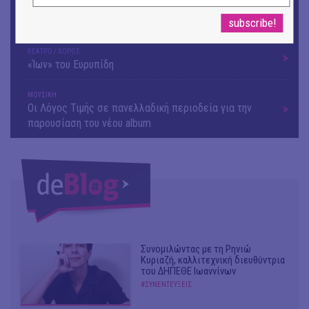
ΜΟΥΣΙΚΗ
9o Φεστιβάλ Στρογγύλη στη Σαντορίνη
ΘΕΑΤΡΟ / ΧΟΡΟΣ
«Ίων» του Ευρυπίδη
ΜΟΥΣΙΚΗ
Οι Λόγος Τιμής σε πανελλαδική περιοδεία για την
παρουσίαση του νέου album
Συνομιλώντας με τη Ρηνιώ
Κυριαζή, καλλιτεχνική διευθύντρια
του ΔΗΠΕΘΕ Ιωαννίνων
#ΣΥΝΕΝΤΕΥΞΕΙΣ