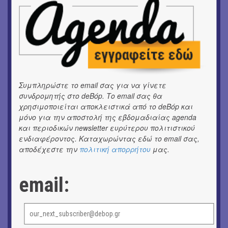
ΜΟΥΣΙΚΗ
16o Samos Young Artists Festival
OUTDΟORS
ANILIO PARK FESTIVAL 2026
ΜΟΥΣΙΚΗ
Το 6ο Kournos Music Festival στη Λήμνο
Συμπληρώστε το email σας για να γίνετε
συνδρομητής στο deBόp. Το email σας θα
χρησιμοποιείται αποκλειστικά από το deBόp και
ΘΕΑΤΡΟ / ΧΟΡΟΣ
«ΑΗ ΛΑΟΣ» | Ένα σκηνικό ρέκβιεμ για την ήττα ενός
μόνο για την αποστολή της εβδομαδιαίας agenda
λαού
και περιοδικών newsletter ευρύτερου πολιτιστικού
ενδιαφέροντος. Καταχωρώντας εδώ το email σας,
αποδέχεστε την
πολιτική απορρήτου
μας.
ΕΙΚΑΣΤΙΚΑ
Ομαδική έκθεση | Προσωρινά για Πάντα
email:
ΕΙΚΑΣΤΙΚΑ
Αργύρης Ραλλιάς | Λιτανεία
ΕΙΚΑΣΤΙΚΑ
Θανάσης Λάλας-Κώστας Τσόκλης - Συνομιλώντας με