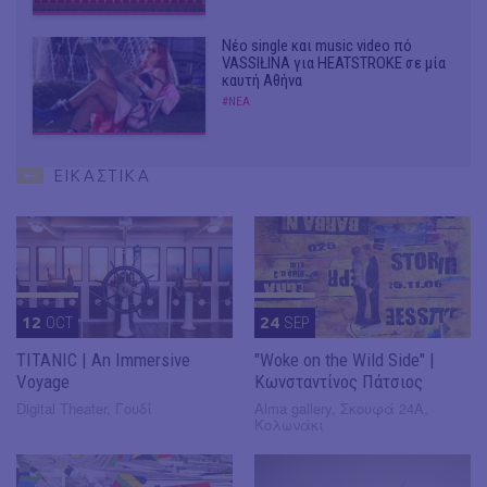
Νέο single και music video πό
VASSIŁINA για HEATSTROKE σε μία
καυτή Αθήνα
#ΝΕΑ
ΕΙΚΑΣΤΙΚΑ
12
OCT
24
SEP
TITANIC | An Immersive
"Woke on the Wild Side" |
Voyage
Κωνσταντίνος Πάτσιος
Digital Theater, Γουδί
Alma gallery, Σκουφά 24Α,
Κολωνάκι