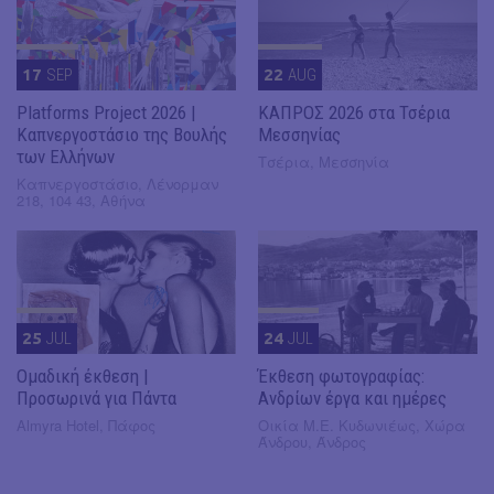
17
SEP
22
AUG
Platforms Project 2026 |
ΚΑΠΡΟΣ 2026 στα Τσέρια
Καπνεργοστάσιο της Βουλής
Μεσσηνίας
των Ελλήνων
Τσέρια, Μεσσηνία
Καπνεργοστάσιο, Λένορμαν
218, 104 43, Αθήνα
25
JUL
24
JUL
Ομαδική έκθεση |
Έκθεση φωτογραφίας:
Προσωρινά για Πάντα
Ανδρίων έργα και ημέρες
Almyra Hotel, Πάφος
Οικία Μ.Ε. Κυδωνιέως, Χώρα
Άνδρου, Άνδρος