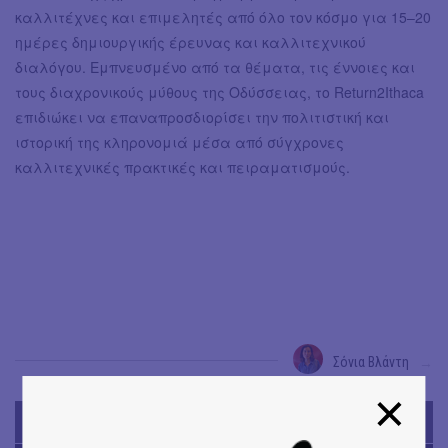
καλλιτέχνες και επιμελητές από όλο τον κόσμο για 15–20
ημέρες δημιουργικής έρευνας και καλλιτεχνικού
διαλόγου. Εμπνευσμένο από τα θέματα, τις έννοιες και
τους διαχρονικούς μύθους της Οδύσσειας, το Return2Ithaca
επιδιώκει να επαναπροσδιορίσει την πολιτιστική και
ιστορική της κληρονομιά μέσα από σύγχρονες
καλλιτεχνικές πρακτικές και πειραματισμούς.
Σόνια Βλάντη
→
TODAY'S EVENTS