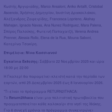
Κωστής Αργυριάδης, Marco Ansaloni, Aniko Antalfi, Cristobal
Ascencio, Χρήστος Δημητρίου, Ιουστίνη Δρακουλάκου,
Αλέξανδρος Ζαφειρίδης, Francesca Loprieno, Akshay
Mahajan, Ignacio Navas, Ana Nunez Rodriguez, Mara Palena,
Σπύρος Παλούκης, Φωτεινή Παπαχατζή, Verena Andrea
Prenner, Alessia Rollo, Elena de la Rua, Mouna Saboni,
Κατερίνα Τσακίρη.
Επιμέλεια: Νίνα Κασσιανού
Εγκαίνια Έκθεσης:
Σάββατο 22 Νοεμβρίου 2025 και ώρα
18:00 με 22:00
Η Γκαλερί θα παραμείνει κλειστή κατά την περίοδο των
εορτών, από 25 Δεκεμβρίου 2025 έως 8 Ιανουαρίου 2026.
*Τι είναι το πρόγραμμα RETURN2ITHACA:
Το
Return2Ithaca
είναι μια πολιτιστική πρωτοβουλία που
πραγματοποιείται κάθε καλοκαίρι στο νησί της Ιθάκης.
Για 6 συνεχή χρόνια το πρόγραμμα συγκεντρώνει