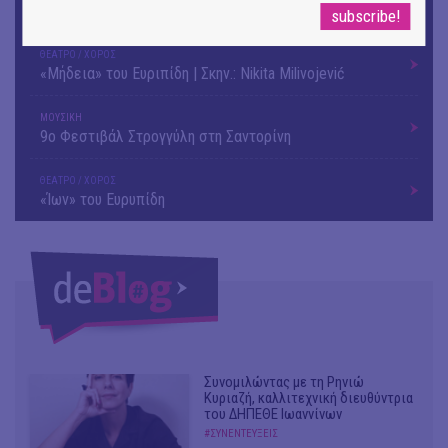
εικόνες και λέξεις
ΘΕΑΤΡΟ / ΧΟΡΟΣ
«Μήδεια» του Ευριπίδη | Σκην.: Nikita Milivojević
ΜΟΥΣΙΚΗ
9o Φεστιβάλ Στρογγύλη στη Σαντορίνη
ΘΕΑΤΡΟ / ΧΟΡΟΣ
«Ίων» του Ευρυπίδη
Συνομιλώντας με τη Ρηνιώ
Κυριαζή, καλλιτεχνική διευθύντρια
του ΔΗΠΕΘΕ Ιωαννίνων
#ΣΥΝΕΝΤΕΥΞΕΙΣ